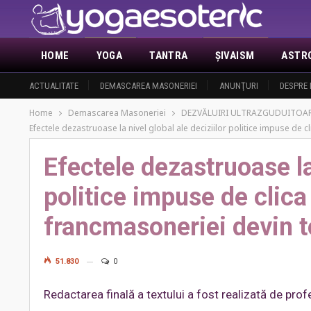
HOME
YOGA
TANTRA
ŞIVAISM
ASTR
ACTUALITATE
DEMASCAREA MASONERIEI
ANUNŢURI
DESPRE 
Home
Demascarea Masoneriei
DEZVĂLUIRI ULTRAZGUDUITOARE r
Efectele dezastruoase la nivel global ale deciziilor politice impuse de cli
Efectele dezastruoase la 
politice impuse de clica
francmasoneriei devin to
51.830
0
Redactarea finală a textului a fost realizată de pro