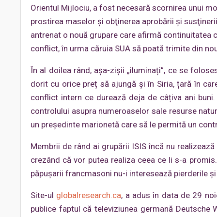
Orientul Mijlociu, a fost necesară scornirea unui mo
prostirea maselor şi obţinerea aprobării şi susţineri
antrenat o nouă grupare care afirmă continuitatea c
conflict, în urma căruia SUA să poată trimite din nou
În al doilea rând, așa-zișii „iluminați”, ce se folos
dorit cu orice preț să ajungă și în Siria, țară în c
conflict intern ce durează deja de câțiva ani buni.
controlului asupra numeroaselor sale resurse natura
un preşedinte marionetă care să le permită un contro
Membrii de rând ai grupării ISIS încă nu realizează 
crezând că vor putea realiza ceea ce li s-a promis.
păpuşarii francmasoni nu-i interesează pierderile şi 
Site-ul
globalresearch.ca
, a adus în data de 29 no
publice faptul că televiziunea germană Deutsche 