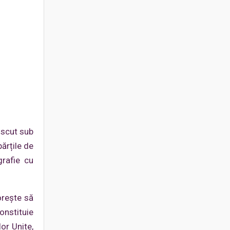
oscut sub
ărțile de
grafie cu
orește să
constituie
lor Unite,