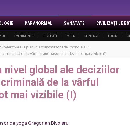
OLOGIE
PARANORMAL
SĂNĂTATE
CIVILIZAŢIILE 
NOI
EVENIMENTE
REVELAŢII
MISA
CONTACT
LOGIN
O
eferitoare la planurile francmasoneriei mondiale
ca criminală de la vârful francmasoneriei devin tot mai vizibile (I)
nivel global ale deciziilor
 criminală de la vârful
t mai vizibile (I)
fesor de yoga Gregorian Bivolaru