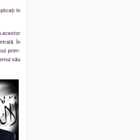
plicați în
 a acestor
trală. În
oul prim-
ernul său