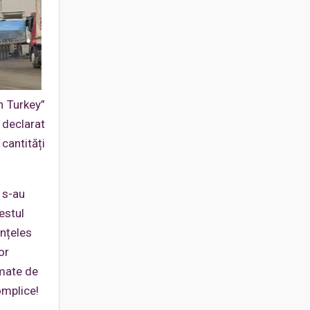
h Turkey”
 declarat
cantități
a s-au
estul
înțeles
or
lmate de
omplice!