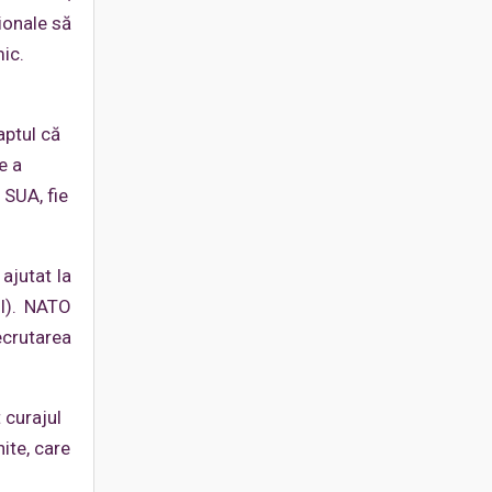
ionale să
mic.
aptul că
e a
 SUA, fie
 ajutat la
ul). NATO
ecrutarea
 curajul
ite, care