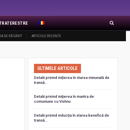
EXTRATERESTRE
RA DE RĂSĂRIT
ARTICOLE RECENTE
ULTIMELE ARTICOLE
Detalii privind inițierea în starea minunată de
transă…
Detalii privind iniţierea în mantra de
comuniune cu Vishnu
Detalii privind inducția în starea benefică de
transă…