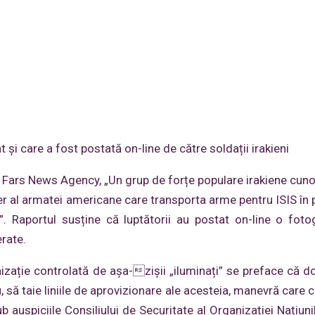
şi care a fost postată on-line de către soldații irakieni
e Fars News Agency, „Un grup de forțe populare irakiene cun
 al armatei americane care transporta arme pentru ISIS în p
”. Raportul susține că luptătorii au postat on-line o foto
rate.
izație controlată de așa-zișii „iluminați” se preface că d
, să taie liniile de aprovizionare ale acesteia, manevră care 
ub auspiciile Consiliului de Securitate al Organizației Națiuni