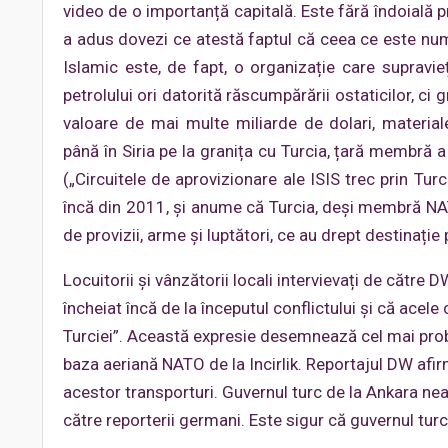
video de o importanță capitală. Este fără îndoială 
a adus dovezi ce atestă faptul că ceea ce este num
Islamic este, de fapt, o organizație care supravie
petrolului ori datorită răscumpărării ostaticilor, ci 
valoare de mai multe miliarde de dolari, material
până în Siria pe la granița cu Turcia, țară membră 
(„Circuitele de aprovizionare ale ISIS trec prin Tur
încă din 2011, și anume că Turcia, deși membră NATO
de provizii, arme și luptători, ce au drept destinație 
Locuitorii și vânzătorii locali intervievați de către 
încheiat încă de la începutul conflictului și că acel
Turciei”. Această expresie desemnează cel mai probab
baza aeriană NATO de la Incirlik. Reportajul DW afir
acestor transporturi. Guvernul turc de la Ankara n
către reporterii germani. Este sigur că guvernul tur