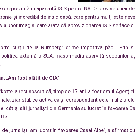
o reprezintă în aparenţă ISIS pentru NATO provine chiar d
tranie și incredibil de insidioasă, care pentru mulţi este nev
DW a unor imagini care arată că aprovizionarea ISIS se face c
rm curţii de la Nürnberg: crime împotriva păcii. Prin s
 politica externă a SUA, mass-media aservită scopurilor aș
.
: „Am fost plătit de CIA”
fkotte, a recunoscut că, timp de 17 ani, a fost omul Agenției
nale, ziaristul, ce activa ca şi corespondent extern al ziarul
l cât și alți jurnaliști din Germania au lucrat în favoarea Ca
tte.
i de jurnaliști am lucrat în favoarea Casei Albe”, a afirmat c