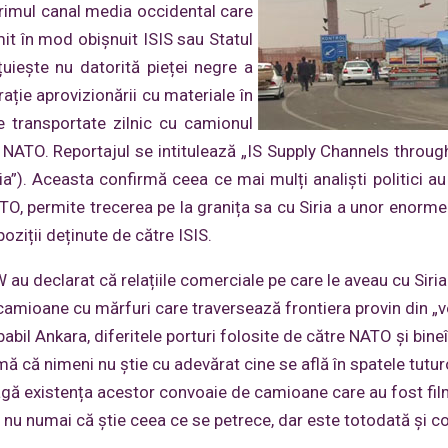
primul canal media occidental care
it în mod obișnuit ISIS sau Statul
țuiește nu datorită pieței negre a
grație aprovizionării cu materiale în
e transportate zilnic cu camionul
a NATO. Reportajul se intitulează „IS Supply Channels throug
cia”). Aceasta confirmă ceea ce mai mulți analiști politici au
, permite trecerea pe la granița sa cu Siria a unor enorme 
poziții deținute de către ISIS.
DW au declarat că relațiile comerciale pe care le aveau cu Siri
e camioane cu mărfuri care traversează frontiera provin din „v
il Ankara, diferitele porturi folosite de către NATO și bine
mă că nimeni nu știe cu adevărat cine se află în spatele tutur
eagă existența acestor convoaie de camioane care au fost fi
c nu numai că știe ceea ce se petrece, dar este totodată și c