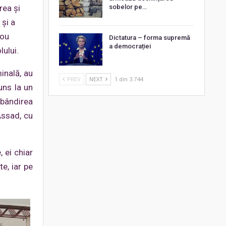
rea şi
sobelor pe…
 și a
nou
Dictatura – forma supremă
a democrației
lului.
minală, au
PREV
NEXT
1 din 3.744
uns la un
obândirea
Assad, cu
 ei chiar
e, iar pe