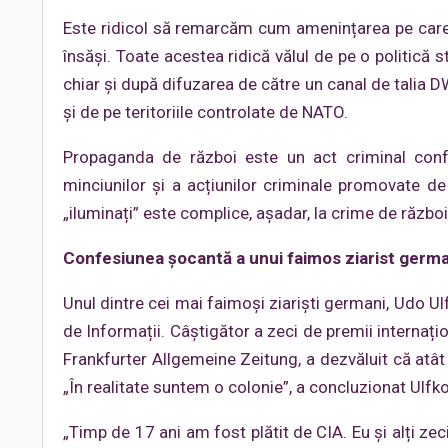
Este ridicol să remarcăm cum amenințarea pe care 
însăși. Toate acestea ridică vălul de pe o politică s
chiar și după difuzarea de către un canal de talia 
și de pe teritoriile controlate de NATO.
Propaganda de război este un act criminal confo
minciunilor și a acțiunilor criminale promovate de
„iluminați” este complice, așadar, la crime de război
Confesiunea şocantă a unui faimos ziarist german
Unul dintre cei mai faimoşi ziarişti germani, Udo Ul
de Informații. Câştigător a zeci de premii internațio
Frankfurter Allgemeine Zeitung, a dezvăluit că atât e
„În realitate suntem o colonie”, a concluzionat Ulfko
„Timp de 17 ani am fost plătit de CIA. Eu și alți zec