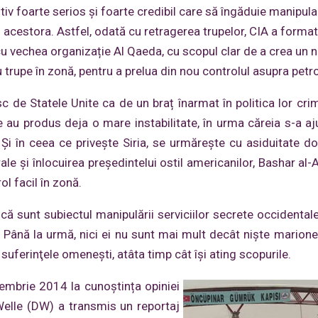
tiv foarte serios şi foarte credibil care să îngăduie manipula
i acestora. Astfel, odată cu retragerea trupelor, CIA a format
u vechea organizație Al Qaeda, cu scopul clar de a crea un 
 trupe în zonă, pentru a prelua din nou controlul asupra petro
esc de Statele Unite ca de un braț înarmat în politica lor cri
are au produs deja o mare instabilitate, în urma căreia s-a aj
 Și în ceea ce privește Siria, se urmărește cu asiduitate d
le și înlocuirea președintelui ostil americanilor, Bashar al-
l facil în zonă.
că sunt subiectul manipulării serviciilor secrete occidentale,
 Până la urmă, nici ei nu sunt mai mult decât nişte marionet
suferinţele omeneşti, atâta timp cât își ating scopurile.
iembrie 2014 la cunoștința opiniei
Welle (DW) a transmis un reportaj