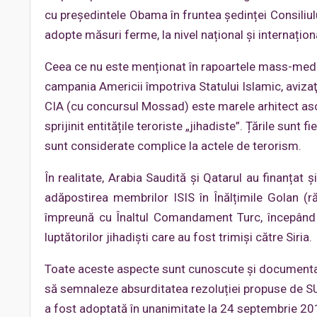
cu președintele Obama în fruntea ședinței Consiliului
adopte măsuri ferme, la nivel național și internațion
Ceea ce nu este menționat în rapoartele mass-media
campania Americii împotriva Statului Islamic, avizaţi 
CIA (cu concursul Mossad) este marele arhitect ascu
sprijinit entitățile teroriste „jihadiste”. Țările sunt
sunt considerate complice la actele de terorism.
În realitate, Arabia Saudită și Qatarul au finanțat și
adăpostirea membrilor ISIS în Înălțimile Golan (r
împreună cu Înaltul Comandament Turc, începând c
luptătorilor jihadiști care au fost trimiși către Siria.
Toate aceste aspecte sunt cunoscute și documentate,
să semnaleze absurditatea rezoluției propuse de SUA 
a fost adoptată în unanimitate la 24 septembrie 20