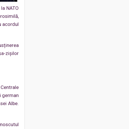
e la NATO
erosimilă,
u acordul
usținerea
a-zișilor
 Centrale
ui german
sei Albe.
unoscutul