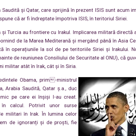
a Saudită și Qatar, care sprijină în prezent ISIS sunt acum im
ne că ar fi îndreptate împotriva ISIS, în teritoriul Siriei.
 și Turcia au frontiere cu Irakul. Implicarea militară directă
 pornind de la Marea Mediterană și mergând până în Asia Cen
în operațiunile la sol de pe teritoriile Siriei și Irakului. N
nainte de reuniunea Consiliului de Securitate al ONU), că guv
militar atât în Irak, cât și în Siria.
reședintele Obama, prim-ministrul
a, Arabia Saudită, Qatar ș.a., duc
mic pe care ei înșiși l-au creat.
în calcul. Potrivit unor surse
militari în Irak. În lumina celor
trem de ignoranți și de proşti, fie