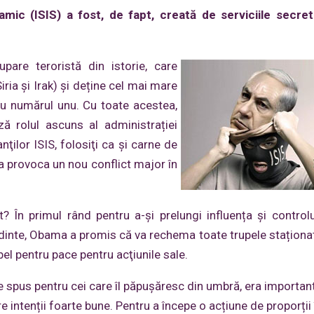
amic (ISIS) a fost, de fapt, creată de serviciile secre
are teroristă din istorie, care
iria și Irak) și deține cel mai mare
ău numărul unu. Cu toate acestea,
ză rolul ascuns al administrației
ţilor ISIS, folosiţi ca şi carne de
 a provoca un nou conflict major în
 În primul rând pentru a-şi prelungi influența şi control
edinte, Obama a promis că va rechema toate trupele staționate
bel pentru pace pentru acţiunile sale.
 spus pentru cei care îl păpuşăresc din umbră, era importan
e intenții foarte bune. Pentru a începe o acțiune de proporții 