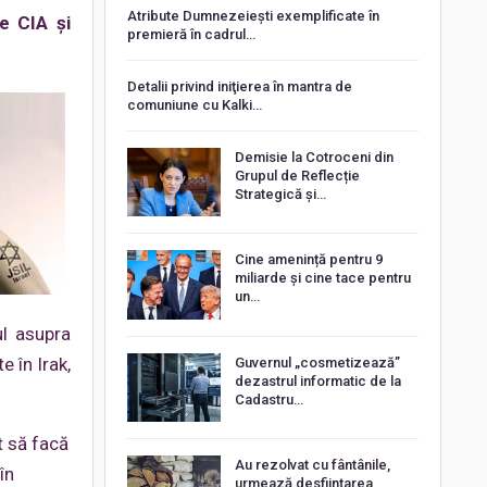
Atribute Dumnezeiești exemplificate în
te CIA și
premieră în cadrul…
Detalii privind iniţierea în mantra de
comuniune cu Kalki…
Demisie la Cotroceni din
Grupul de Reflecție
Strategică și…
Cine amenință pentru 9
miliarde și cine tace pentru
un…
ul asupra
 în Irak,
Guvernul „cosmetizează”
dezastrul informatic de la
Cadastru…
t să facă
Au rezolvat cu fântânile,
în
urmează desființarea