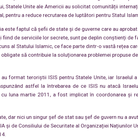
, Statele Unite ale Americii au solicitat comunității internaț
al, pentru a reduce recrutarea de luptători pentru Statul Isla
 este faptul că șefii de state și de guverne care au aprobat
fiind de serviciile lor secrete, sunt pe deplin conștienți de f
ns al Statului Islamic, ce face parte dintr-o vastă rețea car
 fie obligate să contribuie la soluționarea problemei propuse de
 au format teroriștii ISIS pentru Statele Unite, iar Israelul a
ăspunzând astfel la întrebarea de ce ISIS nu atacă Israel
u luna martie 2011, a fost implicat în coordonarea şi r
 dar nici un singur șef de stat sau șef de guvern nu a avut
și de Consiliului de Securitate al Organizației Națiunilor Un
14.