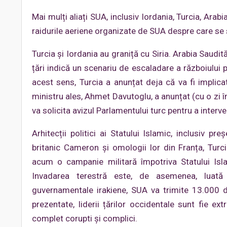
Mai mulți aliați SUA, inclusiv Iordania, Turcia, Arabi
raidurile aeriene organizate de SUA despre care se spu
Turcia și Iordania au graniță cu Siria. Arabia Saudită
țări indică un scenariu de escaladare a războiului
acest sens, Turcia a anunțat deja că va fi implicată 
ministru ales, Ahmet Davutoglu, a anunțat (cu o zi î
va solicita avizul Parlamentului turc pentru a interveni 
Arhitecții politici ai Statului Islamic, inclusiv p
britanic Cameron și omologii lor din Franța, Turci
acum o campanie militară împotriva Statului Isla
Invadarea terestră este, de asemenea, luată 
guvernamentale irakiene, SUA va trimite 13.000 de 
prezentate, liderii țărilor occidentale sunt fie ex
complet corupti și complici.