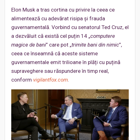
Elon Musk a tras cortina cu privire la ceea ce
alimentează cu adevărat risipa și frauda
guvernamentală. Vorbind cu senatorul Ted Cruz, el
a dezvăluit că există cel puțin 14 „
computere
magice de bani
” care pot „
trimite bani din nimic
”,
ceea ce înseamnă că aceste sisteme
guvernamentale emit trilioane în plăți cu puțină
supraveghere sau răspundere în timp real,
conform
vigilantfox.com
.