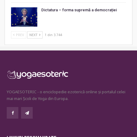
Dictatura – forma supremă a democrației
PREV
NEXT
1 din 3.744
YOGAESOTERIC - o enciclopedie ezoterică online și portalul celei
mai mari Școli de Yoga din Europa.