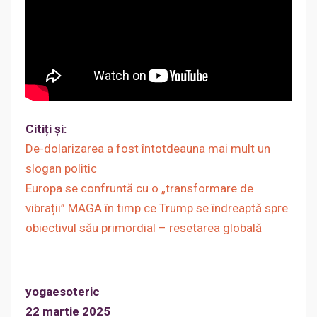
Citiți și:
De-dolarizarea a fost întotdeauna mai mult un
slogan politic
Europa se confruntă cu o „transformare de
vibrații” MAGA în timp ce Trump se îndreaptă spre
obiectivul său primordial – resetarea globală
yogaesoteric
22 martie 2025