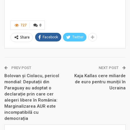
727
0
Share
Facebook
Twitter
PREV POST
NEXT POST
Bolovan și Ciolacu, pericol
Kaja Kallas cere miliarde
mondial: Deputații din
de euro pentru muniții în
Paraguay au adoptat o
Ucraina
declarație prin care cer
alegeri libere în România:
Marginalizarea AUR este
incompatibilă cu
democrația