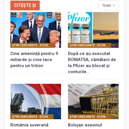
CITEȘTE ȘI
Toate
ŞTIRI CENZURATE - ECONOMIC
ŞTIRI CENZURATE - ECONOMIC
Cine amenință pentru 9
După ce au executat
miliarde și cine tace
ROMATSA, cămătarii de
pentru un trilion
la Pfizer au blocat și
conturile…
ŞTIRI CENZURATE - ECONOMIC
ŞTIRI CENZURATE - ECONOMIC
România suverană
Bolojan asasinul