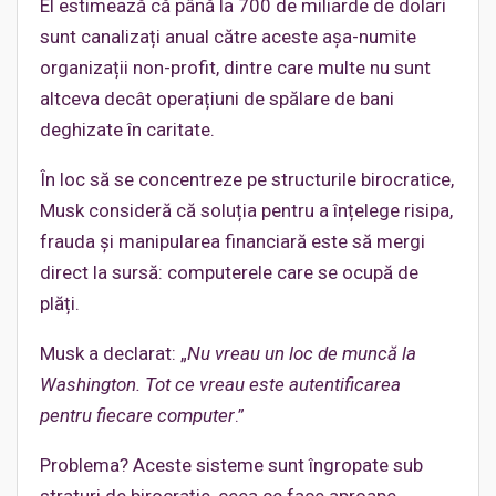
El estimează că până la 700 de miliarde de dolari
sunt canalizați anual către aceste așa-numite
organizații non-profit, dintre care multe nu sunt
altceva decât operațiuni de spălare de bani
deghizate în caritate.
În loc să se concentreze pe structurile birocratice,
Musk consideră că soluția pentru a înțelege risipa,
frauda și manipularea financiară este să mergi
direct la sursă: computerele care se ocupă de
plăți.
Musk a declarat: „
Nu vreau un loc de muncă la
Washington. Tot ce vreau este autentificarea
pentru fiecare computer
.”
Problema? Aceste sisteme sunt îngropate sub
straturi de birocrație, ceea ce face aproape