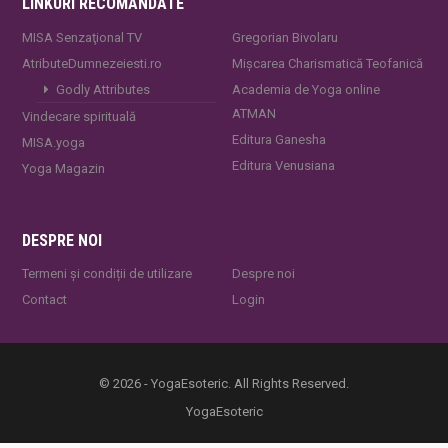
LINKURI RECOMANDATE
MISA Senzaţional TV
Gregorian Bivolaru
AtributeDumnezeiesti.ro
Mișcarea Charismatică Teofanică
Godly Attributes
Academia de Yoga online
ATMAN
Vindecare spirituală
Editura Ganesha
MISA.yoga
Editura Venusiana
Yoga Magazin
DESPRE NOI
Termeni și condiții de utilizare
Despre noi
Contact
Login
© 2026 - YogaEsoteric. All Rights Reserved.
YogaEsoteric