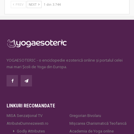
PREV
NEXT
1 din 3.744
YOGAESOTERIC - o enciclopedie ezoterică online și portalul celei
mai mari Școli de Yoga din Europa.
LINKURI RECOMANDATE
MISA Senzaţional TV
Gregorian Bivolaru
AtributeDumnezeiesti.ro
Mișcarea Charismatică Teofanică
Godly Attributes
Academia de Yoga online