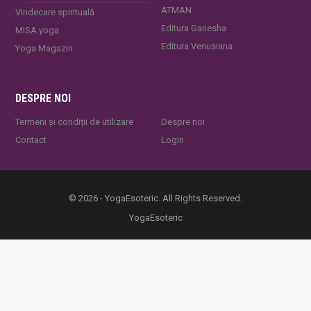
ATMAN
Vindecare spirituală
Editura Ganesha
MISA.yoga
Editura Venusiana
Yoga Magazin
DESPRE NOI
Termeni și condiții de utilizare
Despre noi
Contact
Login
© 2026 - YogaEsoteric. All Rights Reserved.
YogaEsoteric