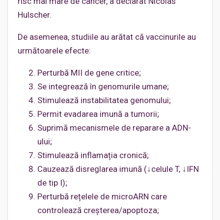
risc mai mare de cancer, a declarat Nicolas
Hulscher.
De asemenea, studiile au arătat că vaccinurile au
următoarele efecte:
Perturbă MII de gene critice;
Se integrează în genomurile umane;
Stimulează instabilitatea genomului;
Permit evadarea imună a tumorii;
Suprimă mecanismele de reparare a ADN-
ului;
Stimulează inflamația cronică;
Cauzează disreglarea imună (↓celule T, ↓IFN
de tip I);
Perturbă rețelele de microARN care
controlează creșterea/apoptoza;