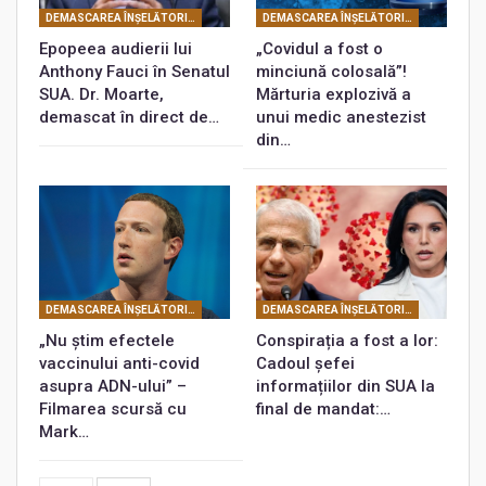
DEMASCAREA ÎNŞELĂTORIEI COVID
DEMASCAREA ÎNŞELĂTORIEI COVID
Epopeea audierii lui
„Covidul a fost o
Anthony Fauci în Senatul
minciună colosală”!
SUA. Dr. Moarte,
Mărturia explozivă a
demascat în direct de…
unui medic anestezist
din…
DEMASCAREA ÎNŞELĂTORIEI COVID
DEMASCAREA ÎNŞELĂTORIEI COVID
„Nu știm efectele
Conspirația a fost a lor:
vaccinului anti-covid
Cadoul șefei
asupra ADN-ului” –
informațiilor din SUA la
Filmarea scursă cu
final de mandat:…
Mark…