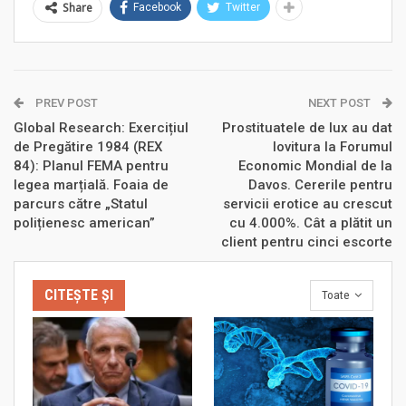
Share
Facebook
Twitter
PREV POST
NEXT POST
Global Research: Exercițiul
Prostituatele de lux au dat
de Pregătire 1984 (REX
lovitura la Forumul
84): Planul FEMA pentru
Economic Mondial de la
legea marțială. Foaia de
Davos. Cererile pentru
parcurs către „Statul
servicii erotice au crescut
polițienesc american”
cu 4.000%. Cât a plătit un
client pentru cinci escorte
CITEȘTE ȘI
Toate