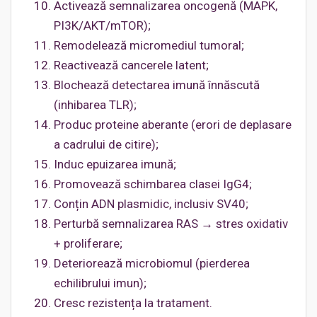
Activează semnalizarea oncogenă (MAPK,
PI3K/AKT/mTOR);
Remodelează micromediul tumoral;
Reactivează cancerele latent;
Blochează detectarea imună înnăscută
(inhibarea TLR);
Produc proteine aberante (erori de deplasare
a cadrului de citire);
Induc epuizarea imună;
Promovează schimbarea clasei IgG4;
Conțin ADN plasmidic, inclusiv SV40;
Perturbă semnalizarea RAS → stres oxidativ
+ proliferare;
Deteriorează microbiomul (pierderea
echilibrului imun);
Cresc rezistența la tratament.