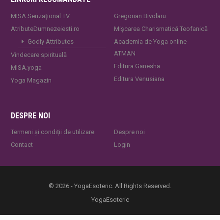
MISA Senzaţional TV
Gregorian Bivolaru
AtributeDumnezeiesti.ro
Mișcarea Charismatică Teofanică
Godly Attributes
Academia de Yoga online
ATMAN
Vindecare spirituală
Editura Ganesha
MISA.yoga
Editura Venusiana
Yoga Magazin
DESPRE NOI
Termeni și condiții de utilizare
Despre noi
Contact
Login
© 2026 - YogaEsoteric. All Rights Reserved.
YogaEsoteric