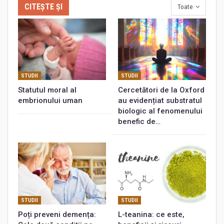
CITEȘTE ȘI
Toate
STUDII
STUDII
Statutul moral al
Cercetători de la Oxford
embrionului uman
au evidențiat substratul
biologic al fenomenului
benefic de…
STUDII
STUDII
Poți preveni demența:
L-teanina: ce este,