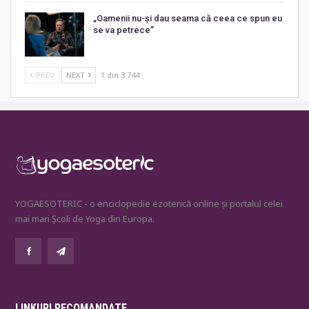
„Oamenii nu-și dau seama că ceea ce spun eu
se va petrece”
PREV
NEXT
1 din 3.744
YOGAESOTERIC - o enciclopedie ezoterică online și portalul celei
mai mari Școli de Yoga din Europa.
LINKURI RECOMANDATE