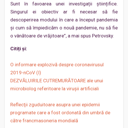
Sunt în favoarea unei investigații științifice.
Singurul ei obiectiv ar fi necesar să fie
descoperirea modului în care a început pandemia
și cum să împiedicăm o nouă pandemie, nu să fie
o vânătoare de vrăjitoare”, a mai spus Petrovsky.
Citiți și:
O informare explozivă despre coronavirusul
2019-nCoV (I)
DEZVĂLUIRILE CUTREMURĂTOARE ale unui
microbiolog referitoare la viruşii artificiali
Reflecţii zguduitoare asupra unei epidemii
programate care a fost ordonată din umbră de
către francmasoneria mondială