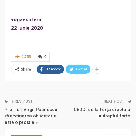
yogaesoteric
22 iunie 2020
4.755
0
Share
Facebook
Twitter
PREV POST
NEXT POST
Prof. dr. Virgil Păunescu:
CEDO: de la forța dreptului
«Vaccinarea obligatorie
la dreptul forței
este o prostie!»