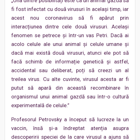
„Una dintre posibilități este ca un animal gazdă să
fi fost infectat cu două virusuri în același timp, iar
acest nou coronavirus să fi apărut prin
interacțiunea dintre cele două virusuri. Același
fenomen se petrece și într-un vas Petri. Dacă ai
acolo celule ale unui animal și celule umane și
dacă mai există două virusuri, atunci ele pot să
facă schimb de informație genetică și astfel,
accidental sau deliberat, poți să creezi un al
treilea virus. Cu alte cuvinte, virusul acesta ar fi
putut să apară din această recombinare în
organismul unui animal gazdă sau într-o cultură
experimentală de celule.”
Profesorul Petrovsky a început să lucreze la un
vaccin, însă și-a îndreptat atenția asupra
descoperirii speciei de la care virusul a ajuns să