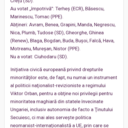
Crețu (SD).
Au votat „împotrivă”: Terheș (ECR), Băsescu,
Marinescu, Tomac (PPE).
Abțineri: Avram, Benea, Grapini, Manda, Negrescu,
Nica, Plumb, Tudose (SD), Gheorghe, Ghinea
(Renew), Blaga, Bogdan, Buda, Bușoi, Falcă, Hava,
Motreanu, Mureșan, Nistor (PPE).
Nu a votat: Ciuhodaru (SD).
Iniţiativa civică europeană privind drepturile
minorităţilor este, de fapt, nu numai un instrument
al politicii naţionalist-revizioniste a regimului
Viktor Orban, pentru a obţine noi privilegii pentru
minoritatea maghiară din statele învecinate
Ungariei, inclusiv autonomia de facto a Ţinutului
Secuiesc, ci mai ales servește politica
neomarxist-internaționalistă a UE, prin care se