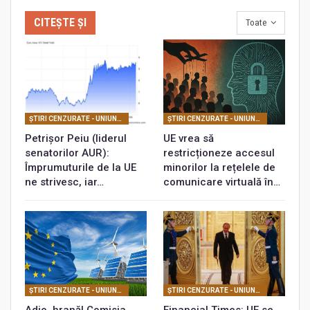
CITEȘTE ȘI
Toate
ŞTIRI CENZURATE - UNIUNEA EUROPEANĂ
ŞTIRI CENZURATE - UNIUNEA EUROPEANĂ
Petrișor Peiu (liderul
UE vrea să
senatorilor AUR):
restricționeze accesul
Împrumuturile de la UE
minorilor la rețelele de
ne strivesc, iar…
comunicare virtuală în…
ŞTIRI CENZURATE - UNIUNEA EUROPEANĂ
ŞTIRI CENZURATE - UNIUNEA EUROPEANĂ
Adio, hrană! Comisia
Financial Times: UE se