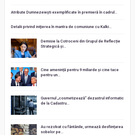
Atribute Dumnezeiești exemplificate în premieră în cadrul…
Detalii privind iniţierea în mantra de comuniune cu Kalki…
Demisie la Cotroceni din Grupul de Reflecție
Strategică și…
Cine amenință pentru 9 miliarde și cine tace
pentru un…
Guvernul „cosmetizează” dezastrul informatic
de la Cadastru…
Au rezolvat cu fântânile, urmează desființarea
sobelor pe…