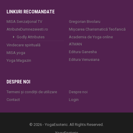
LINKURI RECOMANDATE
MISA Senzaţional TV
Gregorian Bivolaru
AtributeDumnezeiesti.ro
Mișcarea Charismatică Teofanică
Godly Attributes
Academia de Yoga online
ATMAN
Vindecare spirituală
Editura Ganesha
MISA.yoga
Editura Venusiana
Yoga Magazin
DESPRE NOI
Termeni și condiții de utilizare
Despre noi
Contact
Login
© 2026 - YogaEsoteric. All Rights Reserved.
YogaEsoteric