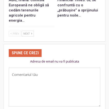
Europeană ne obligă să
confruntă cu o
cedăm terenurile
„prăbușire” a sprijinului
agricole pentru
pentru noile…
energia…
PREV
NEXT
SPUNE CE CREZI
Adresa de email nu va fi publicata