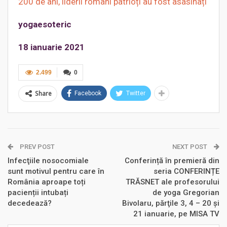
200 de ani, liderii români patrioți au fost asasinați
yogaesoteric
18 ianuarie 2021
2.499
0
Share
Facebook
Twitter
PREV POST
NEXT POST
Infecţiile nosocomiale
Conferință în premieră din
sunt motivul pentru care în
seria CONFERINȚE
România aproape toți
TRĂSNET ale profesorului
pacienții intubați
de yoga Gregorian
decedează?
Bivolaru, părţile 3, 4 – 20 şi
21 ianuarie, pe MISA TV