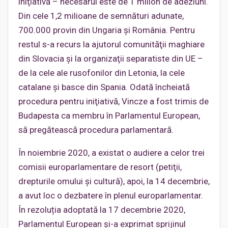
iniţiativă – necesarul este de 1 milion de adeziuni.
Din cele 1,2 milioane de semnături adunate,
700.000 provin din Ungaria şi România. Pentru
restul s-a recurs la ajutorul comunităţii maghiare
din Slovacia şi la organizaţii separatiste din UE –
de la cele ale rusofonilor din Letonia, la cele
catalane şi basce din Spania. Odată încheiată
procedura pentru iniţiativă, Vincze a fost trimis de
Budapesta ca membru în Parlamentul European,
să pregătească procedura parlamentară.
În noiembrie 2020, a existat o audiere a celor trei
comisii europarlamentare de resort (petiţii,
drepturile omului şi cultură), apoi, la 14 decembrie,
a avut loc o dezbatere în plenul europarlamentar.
În rezoluția adoptată la 17 decembrie 2020,
Parlamentul European și-a exprimat sprijinul