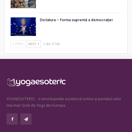
Dictatura – forma supremă a democrației
PREV
NEXT
1 din 3.743
YOGAESOTERIC - o enciclopedie ezoterică online și portalul celei
mai mari Școli de Yoga din Europa.