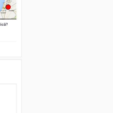
lică?