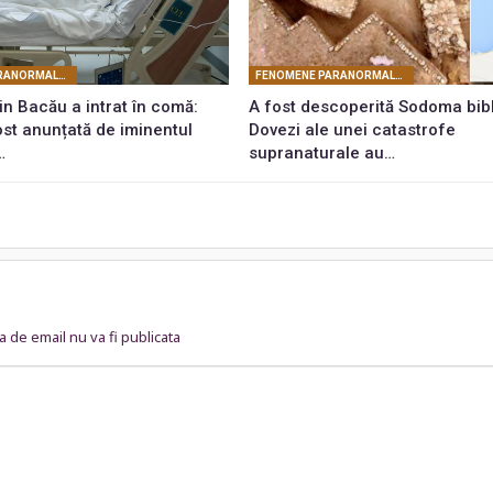
FENOMENE PARANORMALE ŞI MISTERE
FENOMENE PARANORMALE ŞI MISTERE
n Bacău a intrat în comă:
A fost descoperită Sodoma bib
ost anunțată de iminentul
Dovezi ale unei catastrofe
…
supranaturale au…
 de email nu va fi publicata