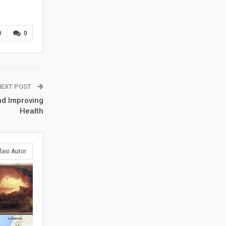
0
0
NEXT POST
nd Improving
Health
lasi Autor