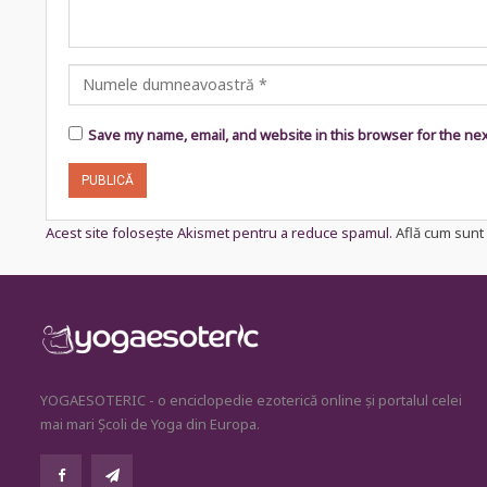
Save my name, email, and website in this browser for the ne
Acest site folosește Akismet pentru a reduce spamul.
Află cum sunt 
YOGAESOTERIC - o enciclopedie ezoterică online și portalul celei
mai mari Școli de Yoga din Europa.