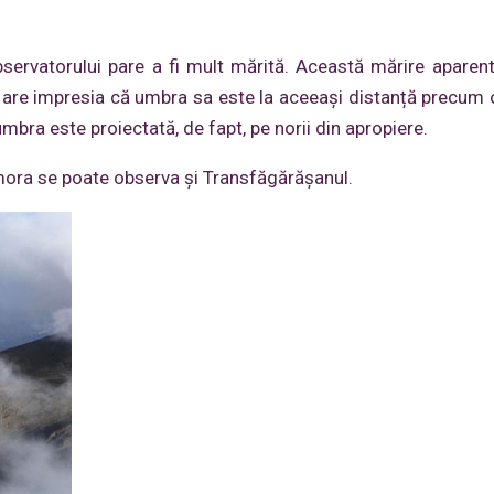
rvatorului pare a fi mult mărită. Această mărire aparen
 are impresia că umbra sa este la aceeași distanță precum 
 umbra este proiectată, de fapt, pe norii din apropiere.
mora se poate observa şi Transfăgărăşanul.