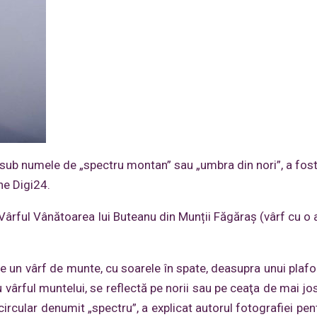
 sub numele de „spectru montan” sau „umbra din nori”, a fos
ne Digi24.
Vârful Vânătoarea lui Buteanu din Munții Făgăraș (vârf cu o a
un vârf de munte, cu soarele în spate, deasupra unui plafo
ârful muntelui, se reflectă pe norii sau pe ceaţa de mai jos,
rcular denumit „spectru”, a explicat autorul fotografiei pen