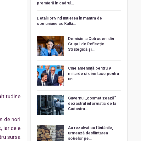
premieră în cadrul…
Detalii privind iniţierea în mantra de
comuniune cu Kalki…
Demisie la Cotroceni din
Grupul de Reflecție
Strategică și…
Cine amenință pentru 9
t
miliarde și cine tace pentru
un…
ltitudine
Guvernul „cosmetizează”
dezastrul informatic de la
Cadastru…
n de nori
 iar cele
Au rezolvat cu fântânile,
urmează desființarea
tru sursa
sobelor pe…