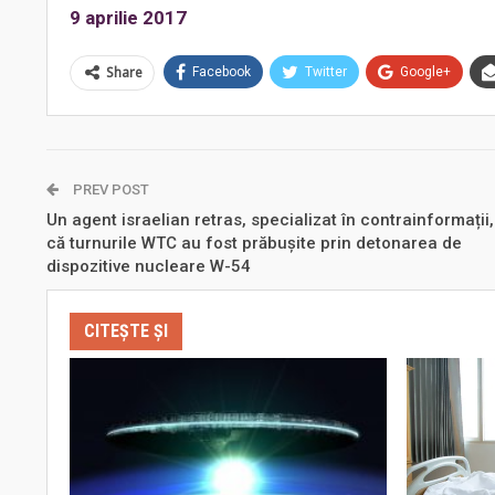
9 aprilie 2017
Share
Facebook
Twitter
Google+
PREV POST
Un agent israelian retras, specializat în contrainformații,
că turnurile WTC au fost prăbușite prin detonarea de
dispozitive nucleare W-54
CITEȘTE ȘI