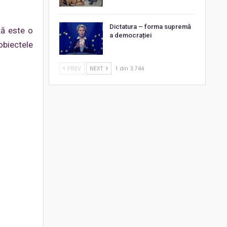
Dictatura – forma supremă
tă este o
a democrației
obiectele
PREV
NEXT
1 din 3.744