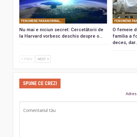
FENOMENE PARANORMALE ŞI MISTERE
Nu mai e niciun secret: Cercetătorii de
O femeie di
la Harvard vorbesc deschis despre o…
familia a f
deces, dar
PREV
NEXT
SPUNE CE CREZI
Adresa