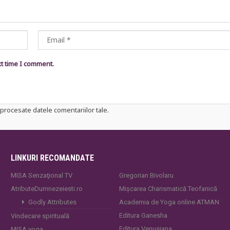
xt time I comment.
procesate datele comentariilor tale
.
LINKURI RECOMANDATE
MISA Senzaţional TV
Gregorian Bivolaru
AtributeDumnezeiesti.ro
Mișcarea Charismatică Teofanică
Godly Attributes
Academia de Yoga online ATMAN
Editura Ganesha
Vindecare spirituală
Editura Venusiana
MISA.yoga