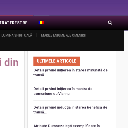
EXTRATERESTRE
I LUMINA SPIRITUALĂ
RA DE RĂSĂRIT
ARTICOLE RECENTE
MARILE ENIGME ALE OMENIRII
i din
ULTIMELE ARTICOLE
Detalii privind inițierea în starea minunată de
transă…
Detalii privind iniţierea în mantra de
comuniune cu Vishnu
Detalii privind inducția în starea benefică de
transă…
Atribute Dumnezeiești exemplificate în