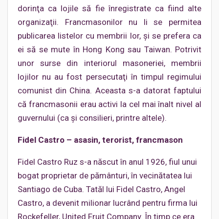
dorinţa ca lojile să fie înregistrate ca fiind alte
organizaţii. Francmasonilor nu li se permitea
publicarea listelor cu membrii lor, şi se prefera ca
ei să se mute în Hong Kong sau Taiwan. Potrivit
unor surse din interiorul masoneriei, membrii
lojilor nu au fost persecutaţi în timpul regimului
comunist din China. Aceasta s-a datorat faptului
că francmasonii erau activi la cel mai înalt nivel al
guvernului (ca şi consilieri, printre altele).
Fidel Castro – asasin, terorist, francmason
Fidel Castro Ruz s-a născut în anul 1926, fiul unui
bogat proprietar de pământuri, în vecinătatea lui
Santiago de Cuba. Tatăl lui Fidel Castro, Angel
Castro, a devenit milionar lucrând pentru firma lui
Rockefeller, United Fruit Company. În timp ce era