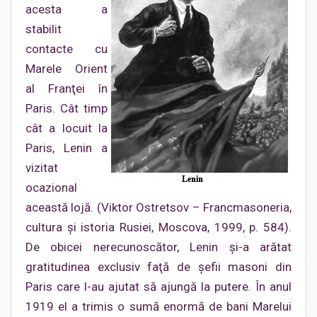
acesta a
stabilit
contacte cu
Marele Orient
al Franţei în
Paris. Cât timp
cât a locuit la
Paris, Lenin a
vizitat
ocazional
această lojă. (Viktor Ostretsov – Francmasoneria,
cultura şi istoria Rusiei, Moscova, 1999, p. 584).
De obicei nerecunoscător, Lenin şi-a arătat
gratitudinea exclusiv faţă de şefii masoni din
Paris care l-au ajutat să ajungă la putere. În anul
1919 el a trimis o sumă enormă de bani Marelui