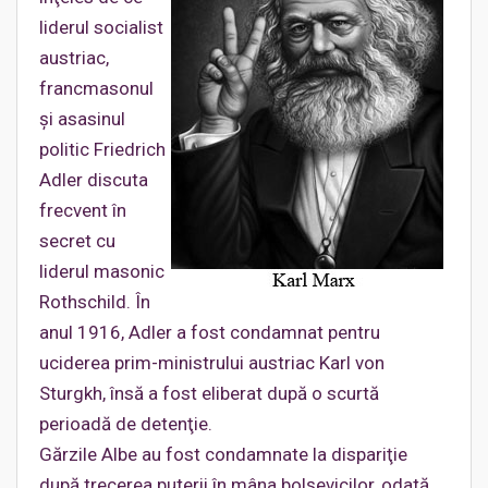
liderul socialist
austriac,
francmasonul
şi asasinul
politic Friedrich
Adler discuta
frecvent în
secret cu
liderul masonic
Rothschild. În
anul 1916, Adler a fost condamnat pentru
uciderea prim-ministrului austriac Karl von
Sturgkh, însă a fost eliberat după o scurtă
perioadă de detenţie.
Gărzile Albe au fost condamnate la dispariţie
după trecerea puterii în mâna bolşevicilor, odată