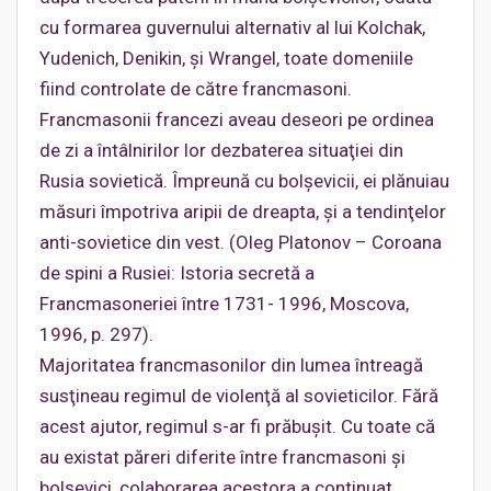
cu formarea guvernului alternativ al lui Kolchak,
Yudenich, Denikin, şi Wrangel, toate domeniile
fiind controlate de către francmasoni.
Francmasonii francezi aveau deseori pe ordinea
de zi a întâlnirilor lor dezbaterea situaţiei din
Rusia sovietică. Împreună cu bolşevicii, ei plănuiau
măsuri împotriva aripii de dreapta, şi a tendinţelor
anti-sovietice din vest. (Oleg Platonov – Coroana
de spini a Rusiei: Istoria secretă a
Francmasoneriei între 1731- 1996, Moscova,
1996, p. 297).
Majoritatea francmasonilor din lumea întreagă
susţineau regimul de violenţă al sovieticilor. Fără
acest ajutor, regimul s-ar fi prăbuşit. Cu toate că
au existat păreri diferite între francmasoni şi
bolşevici, colaborarea acestora a continuat.