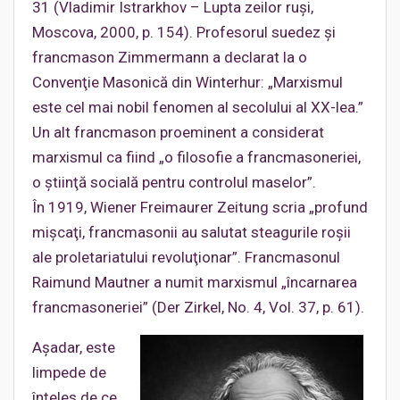
31 (Vladimir Istrarkhov – Lupta zeilor ruşi,
Moscova, 2000, p. 154). Profesorul suedez şi
francmason Zimmermann a declarat la o
Convenţie Masonică din Winterhur: „Marxismul
este cel mai nobil fenomen al secolului al XX-lea.”
Un alt francmason proeminent a considerat
marxismul ca fiind „o filosofie a francmasoneriei,
o ştiinţă socială pentru controlul maselor”.
În 1919, Wiener Freimaurer Zeitung scria „profund
mişcaţi, francmasonii au salutat steagurile roşii
ale proletariatului revoluţionar”. Francmasonul
Raimund Mautner a numit marxismul „încarnarea
francmasoneriei” (Der Zirkel, No. 4, Vol. 37, p. 61).
Aşadar, este
limpede de
înţeles de ce