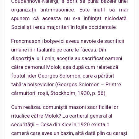
Coudenhove-Kalergi, a dorit să pună bazele unei
organizaţii anti-masonice. Este inutil să mai
spunem că aceasta nu s-a înfiinţat niciodată.
Socialiştii erau majoritari în lojile occidentale.
Francmasonii bolşevici aveau nevoie de sacrificii
umane în ritualurile pe care le făceau. Din
dispoziţia lui Lenin, aceştia au sacrificat oameni
către demonul Molok, aşa după cum relatează
fostul lider Georges Solomon, care a părăsit
tabăra bolşevicilor (Georges Solomon – Printre
cârmuitorii roşii, Stockholm, 1930, p. 56).
Cum realizau comuniştii masoni sacrificiile lor
ritualice către Molok? La cartierul general al
securităţii – Ceka din Kiev în 1920 exista o
cameră care avea un bazin, altă dată plin cu caraşi