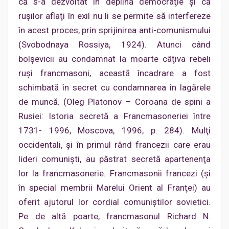
că s-a dezvoltat în deplină democraţie şi că
ruşilor aflaţi în exil nu li se permite să interfereze
în acest proces, prin sprijinirea anti-comunismului
(Svobodnaya Rossiya, 1924). Atunci când
bolşevicii au condamnat la moarte câţiva rebeli
ruşi francmasoni, această încadrare a fost
schimbată în secret cu condamnarea în lagărele
de muncă. (Oleg Platonov – Coroana de spini a
Rusiei: Istoria secretă a Francmasoneriei între
1731- 1996, Moscova, 1996, p. 284). Mulţi
occidentali, şi în primul rând francezii care erau
lideri comunişti, au păstrat secretă apartenenţa
lor la francmasonerie. Francmasonii francezi (şi
în special membrii Marelui Orient al Franţei) au
oferit ajutorul lor cordial comuniştilor sovietici.
Pe de altă poarte, francmasonul Richard N.