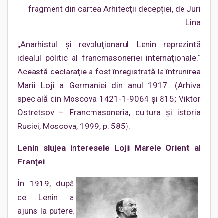
fragment din cartea Arhitecţii decepţiei, de Juri
Lina
„Anarhistul şi revoluţionarul Lenin reprezintă
idealul politic al francmasoneriei internaţionale.“
Această declaraţie a fost înregistrată la întrunirea
Marii Loji a Germaniei din anul 1917. (Arhiva
specială din Moscova 1421-1-9064 şi 815; Viktor
Ostretsov – Francmasoneria, cultura şi istoria
Rusiei, Moscova, 1999, p. 585).
Lenin slujea interesele Lojii Marele Orient al
Franţei
În 1919, după
ce Lenin a
ajuns la putere,