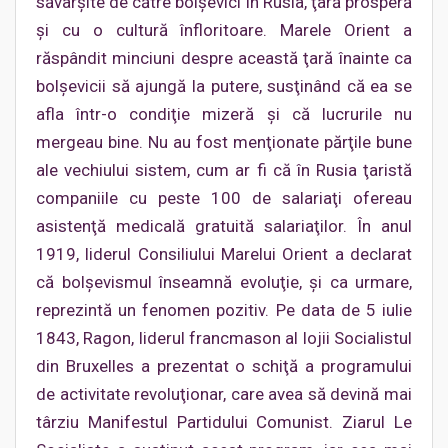
săvârşite de către bolşevici în Rusia, ţară prosperă
şi cu o cultură înfloritoare. Marele Orient a
răspândit minciuni despre această ţară înainte ca
bolşevicii să ajungă la putere, susţinând că ea se
afla într-o condiţie mizeră şi că lucrurile nu
mergeau bine. Nu au fost menţionate părţile bune
ale vechiului sistem, cum ar fi că în Rusia ţaristă
companiile cu peste 100 de salariaţi ofereau
asistenţă medicală gratuită salariaţilor. În anul
1919, liderul Consiliului Marelui Orient a declarat
că bolşevismul înseamnă evoluţie, şi ca urmare,
reprezintă un fenomen pozitiv. Pe data de 5 iulie
1843, Ragon, liderul francmason al lojii Socialistul
din Bruxelles a prezentat o schiţă a programului
de activitate revoluţionar, care avea să devină mai
târziu Manifestul Partidului Comunist. Ziarul Le