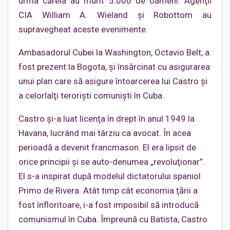
urma căreia au murit 5.000 de oameni. Agenţii
CIA William A. Wieland şi Robottom au
supravegheat aceste evenimente.
Ambasadorul Cubei la Washington, Octavio Belt, a
fost prezent la Bogota, şi însărcinat cu asigurarea
unui plan care să asigure întoarcerea lui Castro şi
a celorlalţi terorişti comunişti în Cuba.
Castro şi-a luat licenţa în drept în anul 1949 la
Havana, lucrând mai târziu ca avocat. În acea
perioadă a devenit francmason. El era lipsit de
orice principii şi se auto-denumea „revoluţionar”.
El s-a inspirat după modelul dictatorului spaniol
Primo de Rivera. Atât timp cât economia ţării a
fost înfloritoare, i-a fost imposibil să introducă
comunismul în Cuba. Împreună cu Batista, Castro