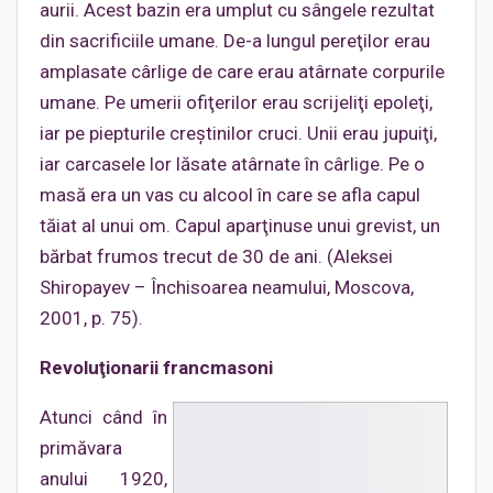
aurii. Acest bazin era umplut cu sângele rezultat
din sacrificiile umane. De-a lungul pereţilor erau
amplasate cârlige de care erau atârnate corpurile
umane. Pe umerii ofiţerilor erau scrijeliţi epoleţi,
iar pe piepturile creştinilor cruci. Unii erau jupuiţi,
iar carcasele lor lăsate atârnate în cârlige. Pe o
masă era un vas cu alcool în care se afla capul
tăiat al unui om. Capul aparţinuse unui grevist, un
bărbat frumos trecut de 30 de ani. (Aleksei
Shiropayev – Închisoarea neamului, Moscova,
2001, p. 75).
Revoluţionarii francmasoni
Atunci când în
primăvara
anului 1920,