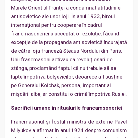
Marele Orient al Franţei a condamnat atitudinile
antisovietice ale unor loji. În anul 1933, biroul
internaţional pentru cooperare în cadrul
francmasoneriei a acceptat o rezoluţie, făcând
excepţie de la propaganda antisovietică încurajată
de către loja franceză Steaua Nordului din Paris.
Unii francmasoni activau ca revoluţionari de
stânga, proclamând faptul că nu trebuie să se
lupte împotriva bolşevicilor, deoarece a-l susţine
pe Generalul Kolchak, personaj important al
mişcării albe, ar constitui o crimă împotriva Rusiei.
Sacrificii umane in ritualurile francamsoneriei
Francmasonul şi fostul ministru de externe Pavel
Milyukov a afirmat în anul 1924 despre comunism