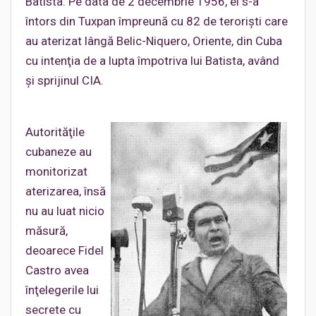
Batista. Pe data de 2 decembrie 1956, el s-a
întors din Tuxpan împreună cu 82 de terorişti care
au aterizat lângă Belic-Niquero, Oriente, din Cuba
cu intenţia de a lupta împotriva lui Batista, având
şi sprijinul CIA.
Autorităţile
cubaneze au
monitorizat
aterizarea, însă
nu au luat nicio
măsură,
deoarece Fidel
Castro avea
înţelegerile lui
secrete cu