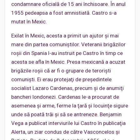
condamnare oficială de 15 ani închisoare. În anul
1955 pedeapsa a fost amnistiată. Castro s-a
mutat în Mexic.
Exilat în Mexic, acesta a primit un ajutor şi mai
mare din partea comuniştilor. Veteranii brigăzilor
roşii din Spania l-au instruit pe Castro în timp ce
acesta se afla în Mexic. Presa mexicană a acuzat
brigăzile roşii că ar fi o grupare de terorişti
comunişti. Ei erau protejaţi de preşedintele
socialist Lazaro Cardenas, precum şi de anumiţi
bancheri londonezi. Cardenas le-a procurat de
asemenea şi arme, ferme la ţară şi locuinţe sigure
unde să poată trăi şi să se antreneze. Benjamin
Vega a publicat interviurile lui Castro în publicaţia
Alerta, un ziar condus de către Vasconcelos şi