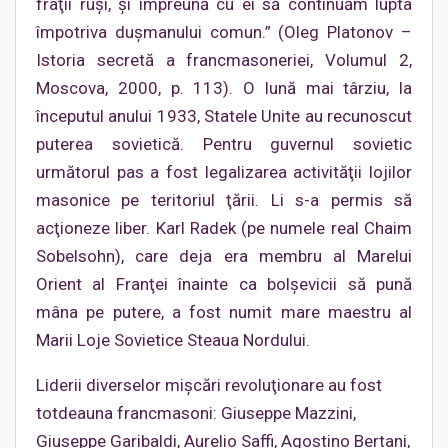
fraţii ruşi, şi împreună cu ei să continuăm lupta
împotriva duşmanului comun.” (Oleg Platonov –
Istoria secretă a francmasoneriei, Volumul 2,
Moscova, 2000, p. 113). O lună mai târziu, la
începutul anului 1933, Statele Unite au recunoscut
puterea sovietică. Pentru guvernul sovietic
următorul pas a fost legalizarea activităţii lojilor
masonice pe teritoriul ţării. Li s-a permis să
acţioneze liber. Karl Radek (pe numele real Chaim
Sobelsohn), care deja era membru al Marelui
Orient al Franţei înainte ca bolşevicii să pună
mâna pe putere, a fost numit mare maestru al
Marii Loje Sovietice Steaua Nordului.
Liderii diverselor mişcări revoluţionare au fost
totdeauna francmasoni: Giuseppe Mazzini,
Giuseppe Garibaldi, Aurelio Saffi, Agostino Bertani,