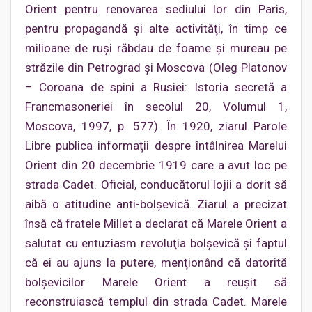
Orient pentru renovarea sediului lor din Paris,
pentru propagandă şi alte activităţi, în timp ce
milioane de ruşi răbdau de foame şi mureau pe
străzile din Petrograd şi Moscova (Oleg Platonov
– Coroana de spini a Rusiei: Istoria secretă a
Francmasoneriei în secolul 20, Volumul 1,
Moscova, 1997, p. 577). În 1920, ziarul Parole
Libre publica informaţii despre întâlnirea Marelui
Orient din 20 decembrie 1919 care a avut loc pe
strada Cadet. Oficial, conducătorul lojii a dorit să
aibă o atitudine anti-bolşevică. Ziarul a precizat
însă că fratele Millet a declarat că Marele Orient a
salutat cu entuziasm revoluţia bolşevică şi faptul
că ei au ajuns la putere, menţionând că datorită
bolşevicilor Marele Orient a reuşit să
reconstruiască templul din strada Cadet. Marele