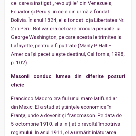
cel care a instigat „revoluţiile” din Venezuela,
Ecuador şi Peru şi în cele din urmă a fondat
Bolivia. În anul 1824, el a fondat loja Libertatea Nr.
2 în Peru. Bolivar era cel care procura perucile lui
George Washington, pe care acesta le trimitea la
Lafayette, pentru a fi pudrate (Manly P. Hall –
America îşi pecetluieşte destinul, California, 1998,
p. 102).
Masonii conduc lumea din diferite posturi
cheie
Francisco Madero era fiul unui mare latifundiar
din Mexic. El a studiat ştiinţele economice în
Franţa, unde a devenit şi francmason. Pe data de
5 octombrie 1910, el a iniţiat o revoltă împotriva
regimului. În anul 1911, el a urmărit înlăturarea