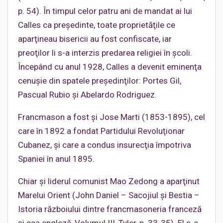
p. 54). În timpul celor patru ani de mandat ai lui
Calles ca preşedinte, toate proprietăţile ce
aparţineau bisericii au fost confiscate, iar
preoţilor li s-a interzis predarea religiei în şcoli.
Începând cu anul 1928, Calles a devenit eminenţa
cenuşie din spatele preşedinţilor: Portes Gil,
Pascual Rubio şi Abelardo Rodriguez.
Francmason a fost şi Jose Marti (1853-1895), cel
care în 1892 a fondat Partidului Revoluţionar
Cubanez, şi care a condus insurecţia împotriva
Spaniei în anul 1895.
Chiar şi liderul comunist Mao Zedong a aparţinut
Marelui Orient (John Daniel – Sacojiul şi Bestia –
Istoria războiului dintre francmasoneria franceză