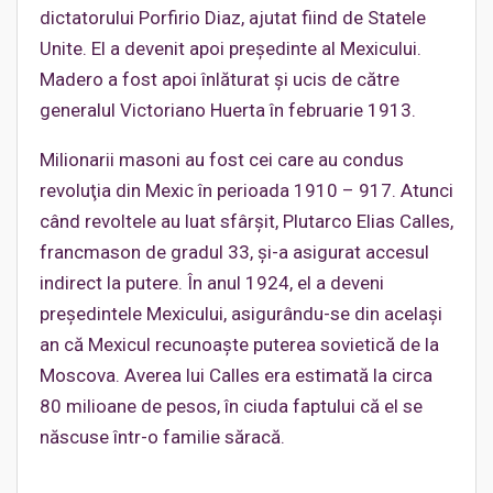
dictatorului Porfirio Diaz, ajutat fiind de Statele
Unite. El a devenit apoi preşedinte al Mexicului.
Madero a fost apoi înlăturat şi ucis de către
generalul Victoriano Huerta în februarie 1913.
Milionarii masoni au fost cei care au condus
revoluţia din Mexic în perioada 1910 – 917. Atunci
când revoltele au luat sfârşit, Plutarco Elias Calles,
francmason de gradul 33, şi-a asigurat accesul
indirect la putere. În anul 1924, el a deveni
preşedintele Mexicului, asigurându-se din acelaşi
an că Mexicul recunoaşte puterea sovietică de la
Moscova. Averea lui Calles era estimată la circa
80 milioane de pesos, în ciuda faptului că el se
născuse într-o familie săracă.