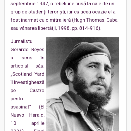
septembrie 1947, o rebeliune pusă la cale de un
grup de studenţi terorişti, iar cu acea ocazie el a
fost înarmat cu o mitralieră (Hugh Thomas, Cuba
sau vânarea libertăţii, 1998, pp. 814-916).
Jurnalistul
Gerardo Reyes
a scris în
articolul său:
„Scotland Yard
îl investighează
pe Castro
pentru
asasinat” (El
Nuevo Herald,
10 aprilie