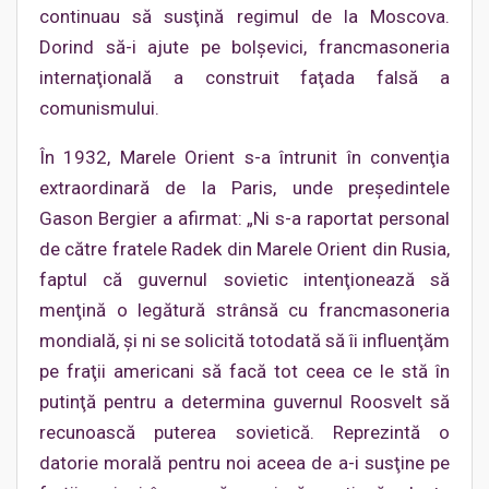
continuau să susţină regimul de la Moscova.
Dorind să-i ajute pe bolşevici, francmasoneria
internaţională a construit faţada falsă a
comunismului.
În 1932, Marele Orient s-a întrunit în convenţia
extraordinară de la Paris, unde preşedintele
Gason Bergier a afirmat: „Ni s-a raportat personal
de către fratele Radek din Marele Orient din Rusia,
faptul că guvernul sovietic intenţionează să
menţină o legătură strânsă cu francmasoneria
mondială, şi ni se solicită totodată să îi influenţăm
pe fraţii americani să facă tot ceea ce le stă în
putinţă pentru a determina guvernul Roosvelt să
recunoască puterea sovietică. Reprezintă o
datorie morală pentru noi aceea de a-i susţine pe