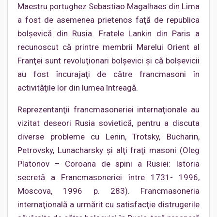
Maestru portughez Sebastiao Magalhaes din Lima
a fost de asemenea prietenos faţă de republica
bolşevică din Rusia. Fratele Lankin din Paris a
recunoscut că printre membrii Marelui Orient al
Franţei sunt revoluţionari bolşevici şi că bolşevicii
au fost încurajaţi de către francmasoni în
activităţile lor din lumea întreagă.
Reprezentanţii francmasoneriei internaţionale au
vizitat deseori Rusia sovietică, pentru a discuta
diverse probleme cu Lenin, Trotsky, Bucharin,
Petrovsky, Lunacharsky şi alţi fraţi masoni (Oleg
Platonov – Coroana de spini a Rusiei: Istoria
secretă a Francmasoneriei între 1731- 1996,
Moscova, 1996 p. 283). Francmasoneria
internaţională a urmărit cu satisfacţie distrugerile