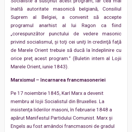
Socialiste a susţinut acest program, iar cea mai
înaltă autoritate masonică belgiană, Consiliul
Suprem al Belgiei, a convenit să accepte
programul anarhist al lui Ragon ca fiind
„corespunzător punctului de vedere masonic
privind socialismul, şi toţi cei uniţi în credinţă faţă
de Marele Orient trebuie să ducă la îndeplinire cu
orice preţ acest program.” (Buletin intern al Lojii
Marele Orient, iunie 1843).
Marxismul – încarnarea francmasoneriei
Pe 17 noiembrie 1845, Karl Marx a devenit
membru al lojii Socialistul din Bruxelles. La
insistenţa liderilor masoni, în februarie 1848 a
apărut Manifestul Partidului Comunist. Marx şi
Engels au fost amândoi francmasoni de gradul