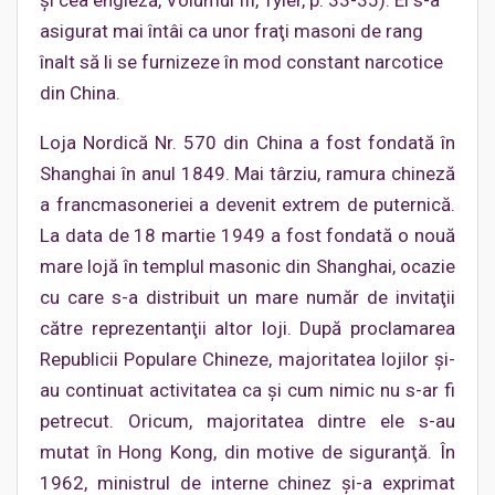
şi cea engleză, Volumul III, Tyler, p. 33-35). El s-a
asigurat mai întâi ca unor fraţi masoni de rang
înalt să li se furnizeze în mod constant narcotice
din China.
Loja Nordică Nr. 570 din China a fost fondată în
Shanghai în anul 1849. Mai târziu, ramura chineză
a francmasoneriei a devenit extrem de puternică.
La data de 18 martie 1949 a fost fondată o nouă
mare lojă în templul masonic din Shanghai, ocazie
cu care s-a distribuit un mare număr de invitaţii
către reprezentanţii altor loji. După proclamarea
Republicii Populare Chineze, majoritatea lojilor şi-
au continuat activitatea ca şi cum nimic nu s-ar fi
petrecut. Oricum, majoritatea dintre ele s-au
mutat în Hong Kong, din motive de siguranţă. În
1962, ministrul de interne chinez şi-a exprimat