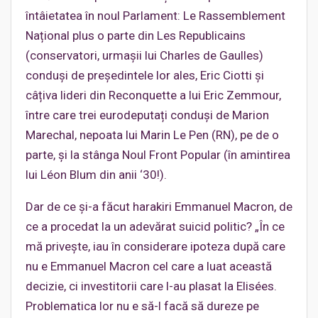
întâietatea în noul Parlament: Le Rassemblement
Național plus o parte din Les Republicains
(conservatori, urmașii lui Charles de Gaulles)
conduși de președintele lor ales, Eric Ciotti și
câțiva lideri din Reconquette a lui Eric Zemmour,
între care trei eurodeputați conduși de Marion
Marechal, nepoata lui Marin Le Pen (RN), pe de o
parte, și la stânga Noul Front Popular (în amintirea
lui Léon Blum din anii ‘30!).
Dar de ce și-a făcut harakiri Emmanuel Macron, de
ce a procedat la un adevărat suicid politic? „În ce
mă privește, iau în considerare ipoteza după care
nu e Emmanuel Macron cel care a luat această
decizie, ci investitorii care l-au plasat la Elisées.
Problematica lor nu e să-l facă să dureze pe