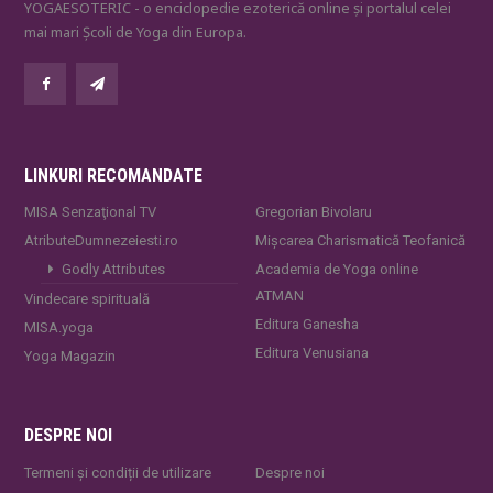
YOGAESOTERIC - o enciclopedie ezoterică online și portalul celei
mai mari Școli de Yoga din Europa.
LINKURI RECOMANDATE
MISA Senzaţional TV
Gregorian Bivolaru
AtributeDumnezeiesti.ro
Mișcarea Charismatică Teofanică
Godly Attributes
Academia de Yoga online
ATMAN
Vindecare spirituală
Editura Ganesha
MISA.yoga
Editura Venusiana
Yoga Magazin
DESPRE NOI
Termeni și condiții de utilizare
Despre noi