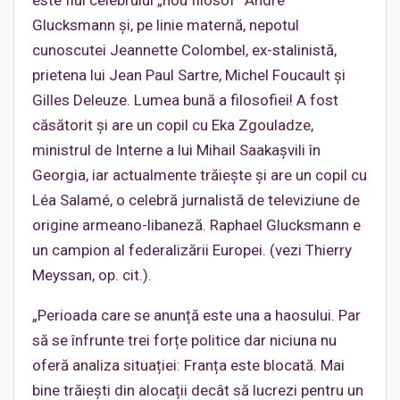
este fiul celebrului „nou filosof” André
Glucksmann și, pe linie maternă, nepotul
cunoscutei Jeannette Colombel, ex-stalinistă,
prietena lui Jean Paul Sartre, Michel Foucault și
Gilles Deleuze. Lumea bună a filosofiei! A fost
căsătorit și are un copil cu Eka Zgouladze,
ministrul de Interne a lui Mihail Saakașvili în
Georgia, iar actualmente trăiește și are un copil cu
Léa Salamé, o celebră jurnalistă de televiziune de
origine armeano-libaneză. Raphael Glucksmann e
un campion al federalizării Europei. (vezi Thierry
Meyssan, op. cit.).
„Perioada care se anunță este una a haosului. Par
să se înfrunte trei forțe politice dar niciuna nu
oferă analiza situației: Franța este blocată. Mai
bine trăiești din alocații decât să lucrezi pentru un