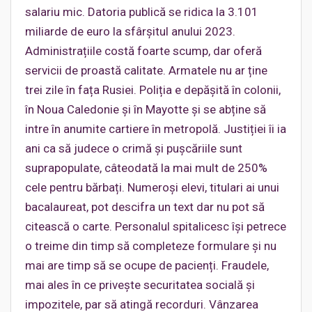
salariu mic. Datoria publică se ridica la 3.101
miliarde de euro la sfârșitul anului 2023.
Administrațiile costă foarte scump, dar oferă
servicii de proastă calitate. Armatele nu ar ține
trei zile în fața Rusiei. Poliția e depășită în colonii,
în Noua Caledonie și în Mayotte și se abține să
intre în anumite cartiere în metropolă. Justiției îi ia
ani ca să judece o crimă și pușcăriile sunt
suprapopulate, câteodată la mai mult de 250%
cele pentru bărbați. Numeroși elevi, titulari ai unui
bacalaureat, pot descifra un text dar nu pot să
citească o carte. Personalul spitalicesc își petrece
o treime din timp să completeze formulare și nu
mai are timp să se ocupe de pacienți. Fraudele,
mai ales în ce privește securitatea socială și
impozitele, par să atingă recorduri. Vânzarea