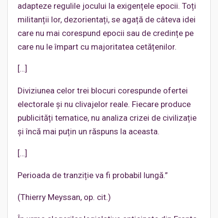
adapteze regulile jocului la exigențele epocii. Toți
militanții lor, dezorientați, se agață de câteva idei
care nu mai corespund epocii sau de credințe pe
care nu le împart cu majoritatea cetățenilor.
[…]
Diviziunea celor trei blocuri corespunde ofertei
electorale și nu clivajelor reale. Fiecare produce
publicități tematice, nu analiza crizei de civilizație
și încă mai puțin un răspuns la aceasta.
[…]
Perioada de tranziție va fi probabil lungă.”
(Thierry Meyssan, op. cit.)