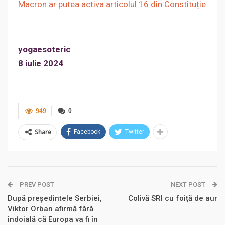
Macron ar putea activa articolul 16 din Constituție
yogaesoteric
8 iulie 2024
949
0
Share
Facebook
Twitter
PREV POST
NEXT POST
După președintele Serbiei,
Colivă SRI cu foiță de aur
Viktor Orban afirmă fără
îndoială că Europa va fi în