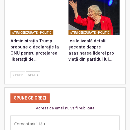
ŞTIRI CENZURATE - POLITIC
ŞTIRI CENZURATE - POLITIC
Administrația Trump
Ies la iveală detalii
propune o declarație la
șocante despre
ONU pentru protejarea
asasinarea liderei pro
libertății de…
viață din partidul lui…
PREV
NEXT
SPUNE CE CREZI
Adresa de email nu va fi publicata