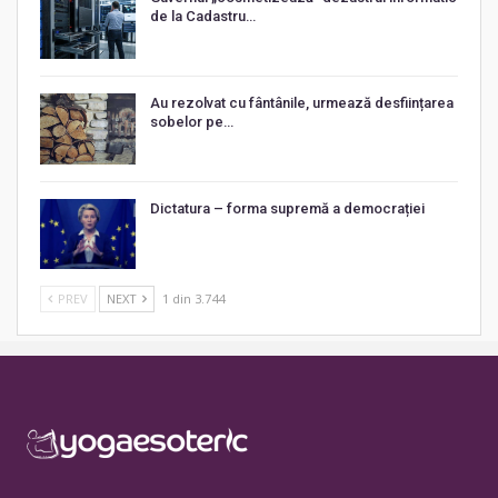
de la Cadastru…
Au rezolvat cu fântânile, urmează desființarea
sobelor pe…
Dictatura – forma supremă a democrației
PREV
NEXT
1 din 3.744