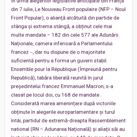
În urma alegerilor legislative anticipate din Franța
din 7 iulie, Le Nouveau Front populaire (NFP – Noul
Front Popular), o alianță alcătuită din partide de
stânga și extrema stângă, a obținut cele mai
multe mandate – 182 din cele 577 ale Adunării
Naționale, camera inferioară a Parlamentului
francez ‒, dar nu dispune de o majoritate
suficientă pentru a forma un guvern stabil.
Ensemble pour la République (Împreună pentru
Republică), tabăra liberală reunită în jurul
președintelui francez Emmanuel Macron, s-a
clasat pe locul doi, cu 168 de mandate.
Considerată marea amenințare după victoriile
obținute în alegerile europarlamentare și turul
întâi, partidul de extremă-dreapta Rassemblement
national (RN – Adunarea Națională) și aliații săi au