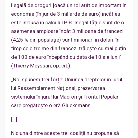
ilegală de droguri joacă un rol atât de important în
economie (în jur de 3 miliarde de euro) încât ea
este inclusă în calculul PIB. Inegalitățile sunt de o
asemenea amploare încât 3 milioane de francezi
(4,25 % din populație) sunt milionari în dolari, în
timp ce o treime din francezi trăiește cu mai puțin
de 100 de euro începând cu data de 10 ale lunii”
(Thierry Meyssan, op. cit.).
„Noi spunem trei forțe: Uniunea dreptelor în jurul
lui Rassemblement Național, prezervarea
sistemului în jurul lui Macron și Frontul Popular
care pregătește o eră Glucksmann.
[…]
Niciuna dintre aceste trei coaliții nu propune să