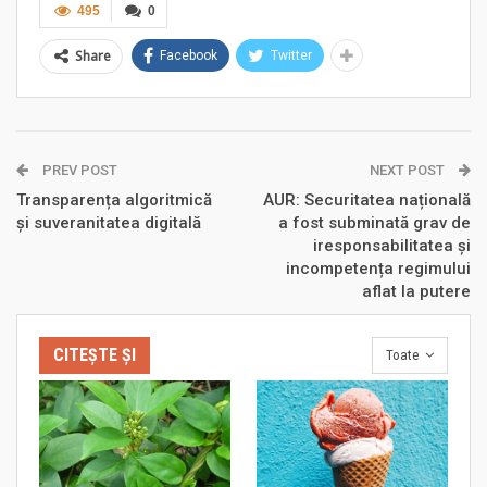
495
0
Share
Facebook
Twitter
PREV POST
NEXT POST
Transparența algoritmică
AUR: Securitatea națională
și suveranitatea digitală
a fost subminată grav de
iresponsabilitatea și
incompetența regimului
aflat la putere
CITEȘTE ȘI
Toate