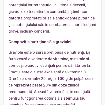
potențialul lor terapeutic. În ultimele decenii,
graviola a atras atenția comunității științifice
datorită proprietăților sale antioxidante puternice
și a potențialului său în combaterea unor afecțiuni
grave, inclusiv cancerul.
Compoziț
ia nutri
țională
a graviolei
Graviola este o sursă prețioasă de nutrienți. Ea
furnizează o varietate de vitamine, minerale și
compuși bioactivi esențiali pentru sănătatea ta.
Fructul este o sursă excelentă de vitamina C.
Oferă aproximativ 20 mg la 100 g de pulpă, ceea
ce reprezintă peste 20% din doza zilnică
recomandată. Această vitamină este esențială
pentru funcționarea optimă a sistemului tău
imunitar. De asemenea, are proprietăți