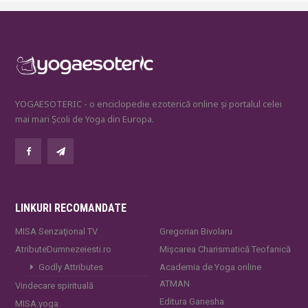
YOGAESOTERIC - o enciclopedie ezoterică online și portalul celei
mai mari Școli de Yoga din Europa.
LINKURI RECOMANDATE
MISA Senzaţional TV
Gregorian Bivolaru
AtributeDumnezeiesti.ro
Mișcarea Charismatică Teofanică
Godly Attributes
Academia de Yoga online
ATMAN
Vindecare spirituală
Editura Ganesha
MISA.yoga