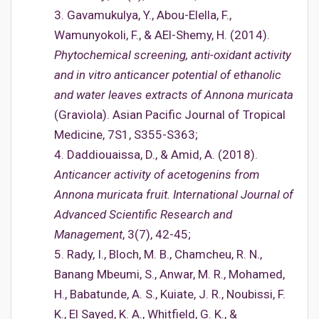
3. Gavamukulya, Y., Abou-Elella, F.,
Wamunyokoli, F., & AEl-Shemy, H. (2014).
Phytochemical screening, anti-oxidant activity
and in vitro anticancer potential of ethanolic
and water leaves extracts of Annona muricata
(Graviola). Asian Pacific Journal of Tropical
Medicine, 7S1, S355-S363;
4. Daddiouaissa, D., & Amid, A. (2018).
Anticancer activity of acetogenins from
Annona muricata fruit. International Journal of
Advanced Scientific Research and
Management
, 3(7), 42-45;
5. Rady, I., Bloch, M. B., Chamcheu, R. N.,
Banang Mbeumi, S., Anwar, M. R., Mohamed,
H., Babatunde, A. S., Kuiate, J. R., Noubissi, F.
K., El Sayed, K. A., Whitfield, G. K., &