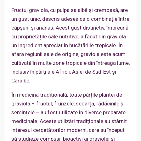
Fructul graviola, cu pulpa sa albă și cremoasă, are
un gust unic, descris adesea ca o combinație între
căpșuni și ananas. Acest gust distinctiv, împreună
cu proprietățile sale nutritive, a făcut din graviola
un ingredient apreciat în bucătăriile tropicale. În
afara regiunii sale de origine, graviola este acum
cultivată în multe zone tropicale din întreaga lume,
inclusiv în părți ale Africii, Asiei de Sud-Est și
Caraibe.
În medicina tradițională, toate părțile plantei de
graviola – fructul, frunzele, scoarța, rădăcinile și
semințele – au fost utilizate în diverse preparate
medicinale. Aceste utilizări tradiționale au stârnit
interesul cercetătorilor moderni, care au început
să studieze compușii bioactivi ai graviolei și