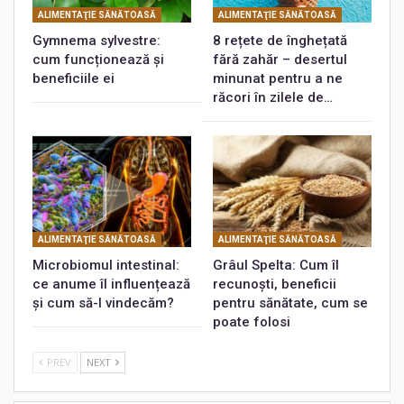
ALIMENTAŢIE SĂNĂTOASĂ
ALIMENTAŢIE SĂNĂTOASĂ
Gymnema sylvestre:
8 rețete de înghețată
cum funcționează și
fără zahăr – desertul
beneficiile ei
minunat pentru a ne
răcori în zilele de…
ALIMENTAŢIE SĂNĂTOASĂ
ALIMENTAŢIE SĂNĂTOASĂ
Microbiomul intestinal:
Grâul Spelta: Cum îl
ce anume îl influențează
recunoști, beneficii
și cum să-l vindecăm?
pentru sănătate, cum se
poate folosi
PREV
NEXT