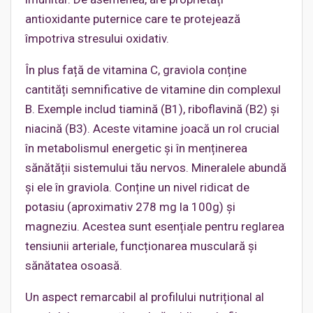
antioxidante puternice care te protejează
împotriva stresului oxidativ.
În plus față de vitamina C, graviola conține
cantități semnificative de vitamine din complexul
B. Exemple includ tiamină (B1), riboflavină (B2) și
niacină (B3). Aceste vitamine joacă un rol crucial
în metabolismul energetic și în menținerea
sănătății sistemului tău nervos. Mineralele abundă
și ele în graviola. Conține un nivel ridicat de
potasiu (aproximativ 278 mg la 100g) și
magneziu. Acestea sunt esențiale pentru reglarea
tensiunii arteriale, funcționarea musculară și
sănătatea osoasă.
Un aspect remarcabil al profilului nutrițional al