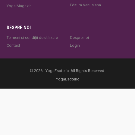
Editura Venusiana
Yoga Magazin
DESPRE NOI
Termeni și condiții de utilizare
Despre noi
Contact
Login
© 2026 - YogaEsoteric. All Rights Reserved.
YogaEsoteric