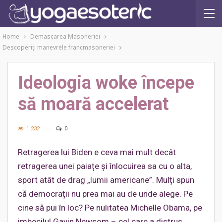
Home
Demascarea Masoneriei
Descoperiţi manevrele francmasoneriei
Ideologia woke începe
să moară accelerat
1.232
0
Retragerea lui Biden e ceva mai mult decât
retragerea unei paiațe și înlocuirea sa cu o alta,
sport atât de drag „lumii americane”. Mulți spun
că democrații nu prea mai au de unde alege. Pe
cine să pui în loc? Pe nulitatea Michelle Obama, pe
imbecilul Gavin Newsom – cel care a distrus