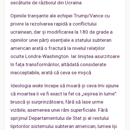
secătuite de războiul din Ucraina.
Opiniile tranșante ale echipei Trump/Vance cu
privire la rezolvarea rapidă a conflictului
ucrainean, dar și modificarea la 180 de grade a
opiniilor unei părți esențiale a statului subteran
american arată o fractură la nivelul relațiilor
oculte Londra-Washington. Iar liniștea asurzitoare
în fața transformărilor, altădată considerate
inacceptabile, arată că ceva se mișcă.
Ideologia
woke
începe să moară și ceva îmi spune
că moartea îi va fi exact la fel ca „ieșirea în lume”:
bruscă și surprinzătoare, fără să lase urme
vizibile, asemenea unei răni superficiale. Fără
sprijinul Departamentului de Stat și al restului
lipitorilor sistemului subteran american, lumea își