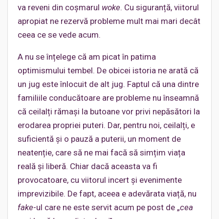
va reveni din coșmarul
woke
. Cu siguranță, viitorul
apropiat ne rezervă probleme mult mai mari decât
ceea ce se vede acum.
A nu se înțelege că am picat în patima
optimismului tembel. De obicei istoria ne arată că
un jug este înlocuit de alt jug. Faptul că una dintre
familiile conducătoare are probleme nu înseamnă
că ceilalți rămași la butoane vor privi nepăsători la
erodarea propriei puteri. Dar, pentru noi, ceilalți, e
suficientă și o pauză a puterii, un moment de
neatenție, care să ne mai facă să simțim viața
reală și liberă. Chiar dacă aceasta va fi
provocatoare, cu viitorul incert și evenimente
imprevizibile. De fapt, aceea e adevărata viață, nu
fake
-ul care ne este servit acum pe post de „
cea