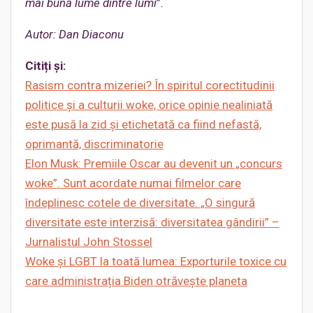
mai bună lume dintre lumi
”.
Autor: Dan Diaconu
Citiți și:
Rasism contra mizeriei?
În spiritul corectitudinii
politice și a culturii woke, orice opinie nealiniată
este pusă la zid și etichetată ca fiind nefastă,
oprimantă, discriminatorie
Elon Musk: Premiile Oscar au devenit un „concurs
woke”. Sunt acordate numai filmelor care
îndeplinesc cotele de diversitate. „O singură
diversitate este interzisă: diversitatea gândirii” –
Jurnalistul John Stossel
Woke și LGBT la toată lumea: Exporturile toxice cu
care administrația Biden otrăvește planeta