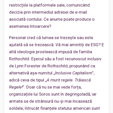
restricțiile la platformele sale, comunicând
decizia prin intermediul adresei de e-mail
asociată contului. Ce anume poate produce o
asemenea întoarcere?
Personal cred că lumea se trezește sau este
ajutată să se trezească. Vă mai amintiți de ESG? E
altă ideologie prostească impusă de familia
Rothschild. Eșecul său a fost recunoscut inclusiv
de Lynn Forester de Rothschild, propunând ca
alternativă așa-numitul „
Inclusive Capitalism
”,
adică ceva de tipul „
A murit regele. Trăiască
Regele!
”. Doar că nu se mai vede forța,
organizațiile lui Soros sunt în degringoladă, iar
armata sa de strânsură nu-și mai încasează
soldele, întrucât finanțele statului american sunt