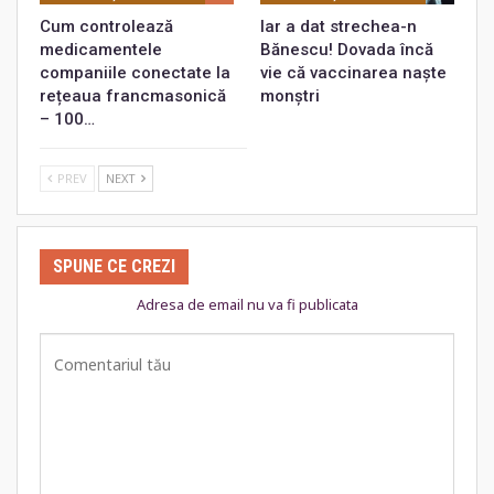
Cum controlează
Iar a dat strechea-n
medicamentele
Bănescu! Dovada încă
companiile conectate la
vie că vaccinarea naște
rețeaua francmasonică
monștri
– 100…
PREV
NEXT
SPUNE CE CREZI
Adresa de email nu va fi publicata