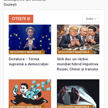
Giulești
CITEȘTE ȘI
Toate
DESCOPERIŢI MANEVRELE FRANCMASONERIEI
DESCOPERIŢI MANEVRELE FRANCMASONERIEI
Dictatura – forma
SUA duc un război
supremă a democrației
mondial hibrid împotriva
Rusiei, Chinei și Iranului
DESCOPERIŢI MANEVRELE FRANCMASONERIEI
DESCOPERIŢI MANEVRELE FRANCMASONERIEI