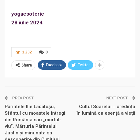
yogaesoteric
28 iulie 2024
1.232
0
Share
Facebook
Twitter
PREV POST
NEXT POST
Părintele Ilie Lăcătușu,
Cultul Soarelui ‒ credința
Sfântul cu moaștele întregi
în lumină ca esență a vieții
din România sau „mortul-
viu”. Mărturia Părintelui
Justin și minunata sa
descoperire din Cimitirul