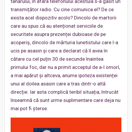
tânărului, în afara telefonului acestuia s-a găsit un
transmițător radio. Cu cine comunica el? De ce
exista acel dispozitiv acolo? Dincolo de martorii
care au spus că au atenționat serviciile de
securitate asupra prezenței dubioase de pe
acoperiș, dincolo de mărturia lunetistului care l-a
ucis pe asasin și care a declarat că îl avea în
cătare cu cel puțin 30 de secunde înaintea
primului foc, dar nu a primit acceptul de a-l omorî,
a mai apărut și altceva, anume ipoteza existenței
unui al doilea asasin care a tras dintr-o altă
direcție. Iar asta complică teribil situația, întrucât
înseamnă că sunt urme suplimentare care deja nu
mai pot fi șterse.