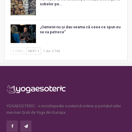
sobelor pe…
„Oamenii nu-și dau seama că ceea ce spun eu
se va petrece”
PREV
NEXT
1 din 3.744
YOGAESOTERIC - o enciclopedie ezoterică online și portalul celei
mai mari Școli de Yoga din Europa.