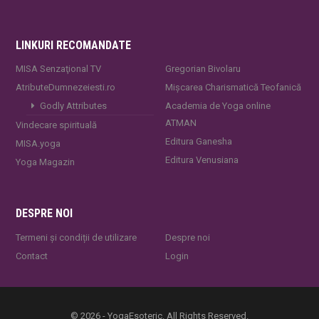
LINKURI RECOMANDATE
MISA Senzaţional TV
Gregorian Bivolaru
AtributeDumnezeiesti.ro
Mișcarea Charismatică Teofanică
Godly Attributes
Academia de Yoga online
ATMAN
Vindecare spirituală
Editura Ganesha
MISA.yoga
Editura Venusiana
Yoga Magazin
DESPRE NOI
Termeni și condiții de utilizare
Despre noi
Contact
Login
© 2026 - YogaEsoteric. All Rights Reserved.