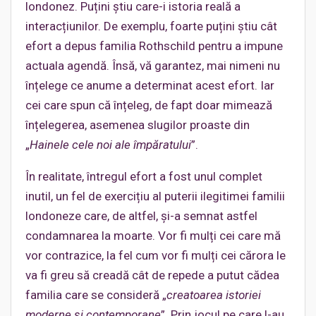
londonez. Puțini știu care-i istoria reală a
interacțiunilor. De exemplu, foarte puțini știu cât
efort a depus familia Rothschild pentru a impune
actuala agendă. Însă, vă garantez, mai nimeni nu
înțelege ce anume a determinat acest efort. Iar
cei care spun că înțeleg, de fapt doar mimează
înțelegerea, asemenea slugilor proaste din
„
Hainele cele noi ale împăratului
”.
În realitate, întregul efort a fost unul complet
inutil, un fel de exercițiu al puterii ilegitimei familii
londoneze care, de altfel, și-a semnat astfel
condamnarea la moarte. Vor fi mulți cei care mă
vor contrazice, la fel cum vor fi mulți cei cărora le
va fi greu să creadă cât de repede a putut cădea
familia care se consideră „
creatoarea istoriei
moderne și contemporane
”. Prin jocul pe care l-au