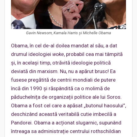
Gavin Newsom, Kamala Harris și Michelle Obama
Obama, în cel de-al doilea mandat al său, a dat
drumul ideologiei
woke
, probabil cea mai tâmpită
și, în același timp, otrăvită ideologie politică
deviată din marxism. Nu, nu a apărut brusc! Ea
fusese pregătită de centrii mondiali de putere
încă din 1990 și răspândită ca o molimă de
păduchelnița de organizații politice ale lui Soros.
Obama a fost cel care a apăsat „butonul haosului”,
deschizând această veritabilă cutie imbecilă a
Pandorei. Obama a acționat slugarnic, supunând
întreaga sa administrație centrului rothschildian