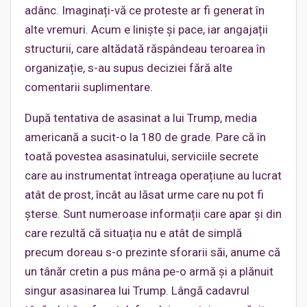
adânc. Imaginați-vă ce proteste ar fi generat în
alte vremuri. Acum e liniște și pace, iar angajații
structurii, care altădată răspândeau teroarea în
organizație, s-au supus deciziei fără alte
comentarii suplimentare.
După tentativa de asasinat a lui Trump, media
americană a sucit-o la 180 de grade. Pare că în
toată povestea asasinatului, serviciile secrete
care au instrumentat întreaga operațiune au lucrat
atât de prost, încât au lăsat urme care nu pot fi
șterse. Sunt numeroase informații care apar și din
care rezultă că situația nu e atât de simplă
precum doreau s-o prezinte sforarii săi, anume că
un tânăr cretin a pus mâna pe-o armă și a plănuit
singur asasinarea lui Trump. Lângă cadavrul