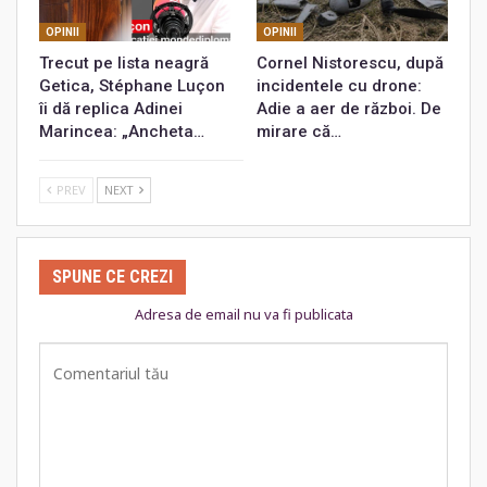
OPINII
OPINII
Trecut pe lista neagră
Cornel Nistorescu, după
Getica, Stéphane Luçon
incidentele cu drone:
îi dă replica Adinei
Adie a aer de război. De
Marincea: „Ancheta…
mirare că…
PREV
NEXT
SPUNE CE CREZI
Adresa de email nu va fi publicata