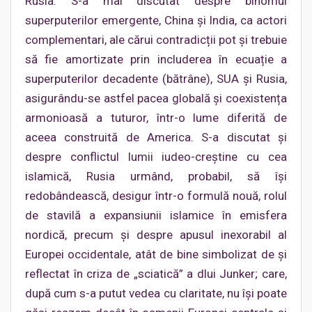
Rusia. S-a mai discutat despre binomul
superputerilor emergente, China și India, ca actori
complementari, ale cărui contradicții pot și trebuie
să fie amortizate prin includerea în ecuație a
superputerilor decadente (bătrâne), SUA și Rusia,
asigurându-se astfel pacea globală și coexistența
armonioasă a tuturor, într-o lume diferită de
aceea construită de America. S-a discutat și
despre conflictul lumii iudeo-creștine cu cea
islamică, Rusia urmând, probabil, să își
redobândească, desigur într-o formulă nouă, rolul
de stavilă a expansiunii islamice în emisfera
nordică, precum și despre apusul inexorabil al
Europei occidentale, atât de bine simbolizat de și
reflectat în criza de „sciatică” a dlui Junker; care,
după cum s-a putut vedea cu claritate, nu își poate