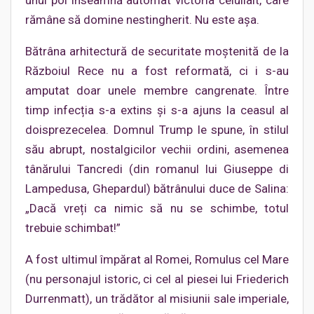
unui pol înseamnă automat victoria celuilalt, care
rămâne să domine nestingherit. Nu este așa.
Bătrâna arhitectură de securitate moștenită de la
Războiul Rece nu a fost reformată, ci i s-au
amputat doar unele membre cangrenate. Între
timp infecția s-a extins și s-a ajuns la ceasul al
doisprezecelea. Domnul Trump le spune, în stilul
său abrupt, nostalgicilor vechii ordini, asemenea
tânărului Tancredi (din romanul lui Giuseppe di
Lampedusa, Ghepardul) bătrânului duce de Salina:
„Dacă vreți ca nimic să nu se schimbe, totul
trebuie schimbat!”
A fost ultimul împărat al Romei, Romulus cel Mare
(nu personajul istoric, ci cel al piesei lui Friederich
Durrenmatt), un trădător al misiunii sale imperiale,