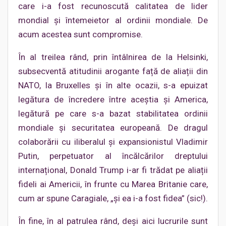
care i-a fost recunoscută calitatea de lider
mondial și întemeietor al ordinii mondiale. De
acum acestea sunt compromise.
În al treilea rând, prin întâlnirea de la Helsinki,
subsecventă atitudinii arogante față de aliații din
NATO, la Bruxelles și în alte ocazii, s-a epuizat
legătura de încredere între aceștia și America,
legătură pe care s-a bazat stabilitatea ordinii
mondiale și securitatea europeană. De dragul
colaborării cu iliberalul și expansionistul Vladimir
Putin, perpetuator al încălcărilor dreptului
internațional, Donald Trump i-ar fi trădat pe aliații
fideli ai Americii, în frunte cu Marea Britanie care,
cum ar spune Caragiale, „și ea i-a fost fidea” (sic!).
În fine, în al patrulea rând, deși aici lucrurile sunt