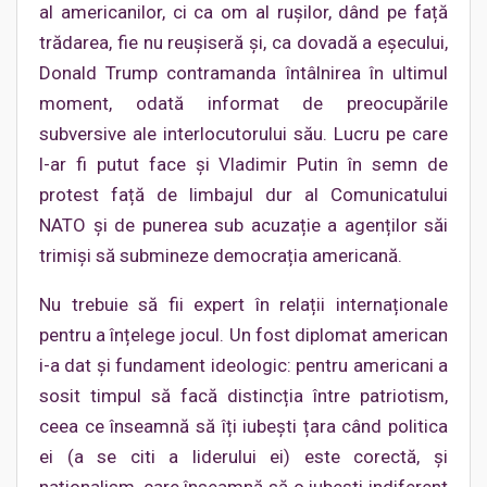
al americanilor, ci ca om al rușilor, dând pe față
trădarea, fie nu reușiseră și, ca dovadă a eșecului,
Donald Trump contramanda întâlnirea în ultimul
moment, odată informat de preocupările
subversive ale interlocutorului său. Lucru pe care
l-ar fi putut face și Vladimir Putin în semn de
protest față de limbajul dur al Comunicatului
NATO și de punerea sub acuzație a agenților săi
trimiși să submineze democrația americană.
Nu trebuie să fii expert în relații internaționale
pentru a înțelege jocul. Un fost diplomat american
i-a dat și fundament ideologic: pentru americani a
sosit timpul să facă distincția între patriotism,
ceea ce înseamnă să îți iubești țara când politica
ei (a se citi a liderului ei) este corectă, și
naționalism, care înseamnă să o iubești indiferent