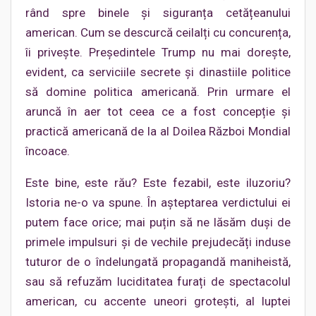
rând spre binele și siguranța cetățeanului
american. Cum se descurcă ceilalți cu concurența,
îi privește. Președintele Trump nu mai dorește,
evident, ca serviciile secrete și dinastiile politice
să domine politica americană. Prin urmare el
aruncă în aer tot ceea ce a fost concepție și
practică americană de la al Doilea Război Mondial
încoace.
Este bine, este rău? Este fezabil, este iluzoriu?
Istoria ne-o va spune. În așteptarea verdictului ei
putem face orice; mai puțin să ne lăsăm duși de
primele impulsuri și de vechile prejudecăți induse
tuturor de o îndelungată propagandă maniheistă,
sau să refuzăm luciditatea furați de spectacolul
american, cu accente uneori grotești, al luptei