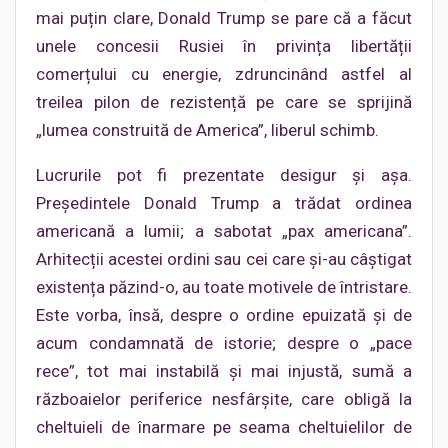
mai puțin clare, Donald Trump se pare că a făcut
unele concesii Rusiei în privința libertății
comerțului cu energie, zdruncinând astfel al
treilea pilon de rezistență pe care se sprijină
„lumea construită de America”, liberul schimb.
Lucrurile pot fi prezentate desigur și așa.
Președintele Donald Trump a trădat ordinea
americană a lumii; a sabotat „pax americana”.
Arhitecții acestei ordini sau cei care și-au câștigat
existența păzind-o, au toate motivele de întristare.
Este vorba, însă, despre o ordine epuizată și de
acum condamnată de istorie; despre o „pace
rece”, tot mai instabilă și mai injustă, sumă a
războaielor periferice nesfârșite, care obligă la
cheltuieli de înarmare pe seama cheltuielilor de