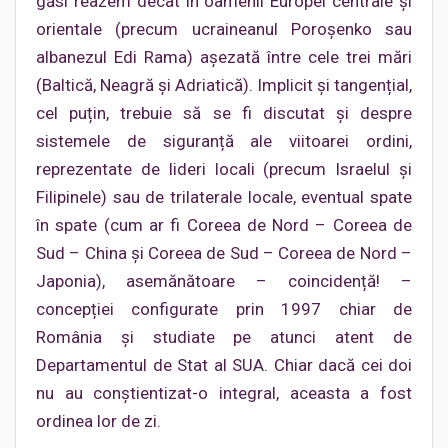
găsi reazem decât în oamenii Europei centrale și
orientale (precum ucraineanul Poroșenko sau
albanezul Edi Rama) așezată între cele trei mări
(Baltică, Neagră și Adriatică). Implicit și tangențial,
cel puțin, trebuie să se fi discutat și despre
sistemele de siguranță ale viitoarei ordini,
reprezentate de lideri locali (precum Israelul și
Filipinele) sau de trilaterale locale, eventual spate
în spate (cum ar fi Coreea de Nord – Coreea de
Sud – China și Coreea de Sud – Coreea de Nord –
Japonia), asemănătoare – coincidență! –
concepției configurate prin 1997 chiar de
România și studiate pe atunci atent de
Departamentul de Stat al SUA. Chiar dacă cei doi
nu au conștientizat-o integral, aceasta a fost
ordinea lor de zi.