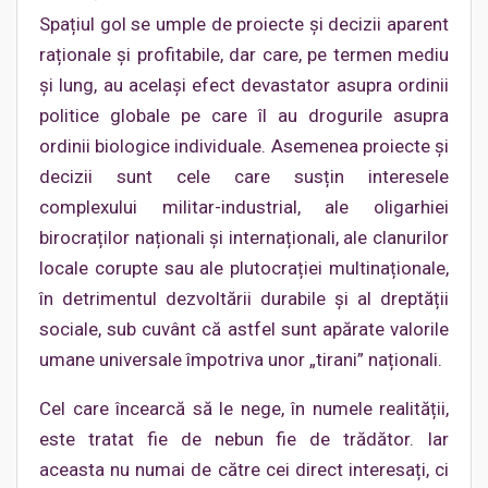
Spațiul gol se umple de proiecte și decizii aparent
raționale și profitabile, dar care, pe termen mediu
și lung, au același efect devastator asupra ordinii
politice globale pe care îl au drogurile asupra
ordinii biologice individuale. Asemenea proiecte și
decizii sunt cele care susțin interesele
complexului militar-industrial, ale oligarhiei
birocraților naționali și internaționali, ale clanurilor
locale corupte sau ale plutocrației multinaționale,
în detrimentul dezvoltării durabile și al dreptății
sociale, sub cuvânt că astfel sunt apărate valorile
umane universale împotriva unor „tirani” naționali.
Cel care încearcă să le nege, în numele realității,
este tratat fie de nebun fie de trădător. Iar
aceasta nu numai de către cei direct interesați, ci