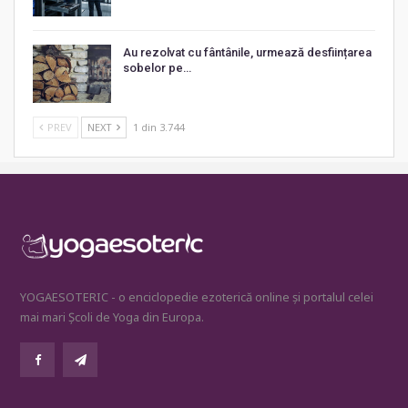
Au rezolvat cu fântânile, urmează desființarea
sobelor pe…
PREV
NEXT
1 din 3.744
YOGAESOTERIC - o enciclopedie ezoterică online și portalul celei
mai mari Școli de Yoga din Europa.