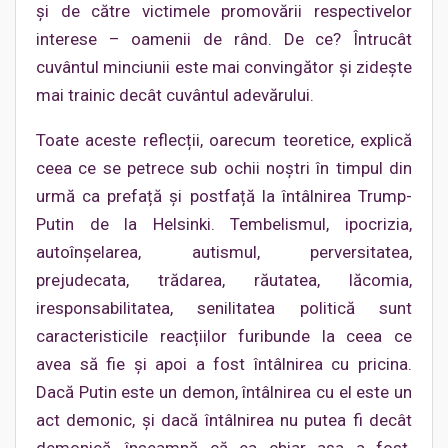
și de către victimele promovării respectivelor
interese – oamenii de rând. De ce? Întrucât
cuvântul minciunii este mai convingător și zidește
mai trainic decât cuvântul adevărului.
Toate aceste reflecții, oarecum teoretice, explică
ceea ce se petrece sub ochii noștri în timpul din
urmă ca prefață și postfață la întâlnirea Trump-
Putin de la Helsinki. Tembelismul, ipocrizia,
autoînșelarea, autismul, perversitatea,
prejudecata, trădarea, răutatea, lăcomia,
iresponsabilitatea, senilitatea politică sunt
caracteristicile reacțiilor furibunde la ceea ce
avea să fie și apoi a fost întâlnirea cu pricina.
Dacă Putin este un demon, întâlnirea cu el este un
act demonic, și dacă întâlnirea nu putea fi decât
demonică, înseamnă că ea chiar așa a fost.