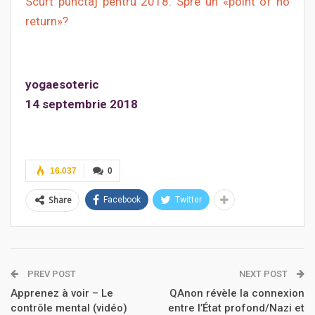
Scurt punctaj pentru 2018. Spre un «point of no
return»?
yogaesoteric
14 septembrie 2018
16.037
0
Share
Facebook
Twitter
PREV POST
NEXT POST
Apprenez à voir – Le
QAnon révèle la connexion
contrôle mental (vidéo)
entre l’État profond/Nazi et