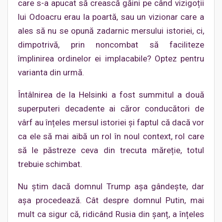
care s-a apucat să crească găini pe când vizigoții
lui Odoacru erau la poartă, sau un vizionar care a
ales să nu se opună zadarnic mersului istoriei, ci,
dimpotrivă, prin noncombat să faciliteze
împlinirea ordinelor ei implacabile? Optez pentru
varianta din urmă.
Întâlnirea de la Helsinki a fost summitul a două
superputeri decadente ai căror conducători de
vârf au înțeles mersul istoriei și faptul că dacă vor
ca ele să mai aibă un rol în noul context, rol care
să le păstreze ceva din trecuta măreție, totul
trebuie schimbat.
Nu știm dacă domnul Trump așa gândește, dar
așa procedează. Cât despre domnul Putin, mai
mult ca sigur că, ridicând Rusia din șanț, a înțeles