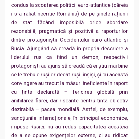
condus la scoaterea politicii euro-atlantice (căreia
i s-a raliat necritic România) de pe șinele rațiunii
de stat făcând imposibilă orice abordare
rezonabilă, pragmatică și pozitivă a raporturilor
dintre protagoniștii Occidentului euro-atlantic și
Rusia. Ajungând să creadă în propria descriere a
liderului rus ca fiind un demon, respectivii
protagoniști au ajuns să creadă că ei știu mai bine
ce le trebuie rușilor decât rușii înșiși, și cu această
convingere au trecut la măsuri ineficiente în raport
cu ținta declarată – fericirea globală prin
anihilarea fiarei, dar riscante pentru ținta obiectiv
dezirabilă – pacea mondială. Astfel, de exemplu,
sancțiunile internaționale, în principal economice,
impuse Rusiei, nu au redus capacitatea acesteia
de a se opune exigențelor externe, ci au ridicat