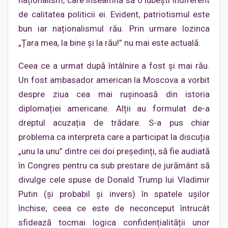
de calitatea politicii ei. Evident, patriotismul este
bun iar naționalismul rău. Prin urmare lozinca
„Țara mea, la bine și la rău!” nu mai este actuală.
Ceea ce a urmat după întâlnire a fost și mai rău.
Un fost ambasador american la Moscova a vorbit
despre ziua cea mai rușinoasă din istoria
diplomației americane. Alții au formulat de-a
dreptul acuzația de trădare. S-a pus chiar
problema ca interpreta care a participat la discuția
„unu la unu” dintre cei doi președinți, să fie audiată
în Congres pentru ca sub prestare de jurământ să
divulge cele spuse de Donald Trump lui Vladimir
Putin (și probabil și invers) în spatele ușilor
închise; ceea ce este de neconceput întrucât
sfidează tocmai logica confidențialității unor