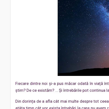
Fiecare dintre noi și-a pus măcar odată în viață î
știm? De ce existăm? … Și întrebările pot continua la
Din dorința de a afla cât mai multe despre tot ceea 
atâta timp cât vor exista întrebări la care nu avem