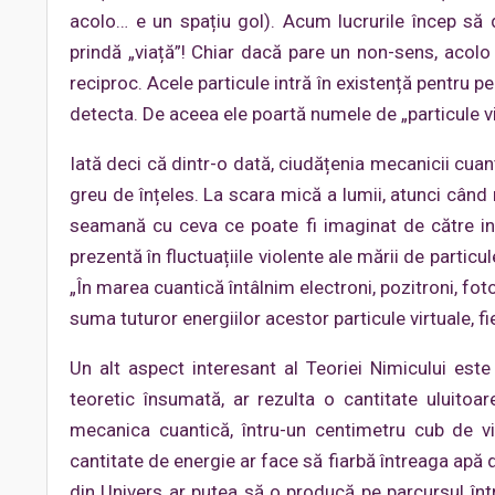
acolo… e un spațiu gol). Acum lucrurile încep să 
prindă „viață”! Chiar dacă pare un non-sens, acolo 
reciproc. Acele particule intră în existență pentru pe
detecta. De aceea ele poartă numele de „particule vi
Iată deci că dintr-o dată, ciudățenia mecanicii cuant
greu de înțeles. La scara mică a lumii, atunci când
seamană cu ceva ce poate fi imaginat de către intu
prezentă în fluctuațiile violente ale mării de partic
„În marea cuantică întâlnim electroni, pozitroni, foton
suma tuturor energiilor acestor particule virtuale, f
Un alt aspect interesant al Teoriei Nimicului este
teoretic însumată, ar rezulta o cantitate uluito
mecanica cuantică, întru-un centimetru cub de v
cantitate de energie ar face să fiarbă întreaga apă 
din Univers ar putea să o producă pe parcursul într