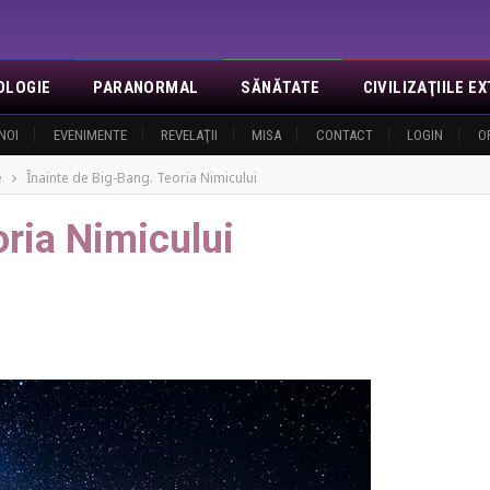
OLOGIE
PARANORMAL
SĂNĂTATE
CIVILIZAŢIILE 
NOI
EVENIMENTE
REVELAŢII
MISA
CONTACT
LOGIN
O
e
Înainte de Big-Bang. Teoria Nimicului
oria Nimicului