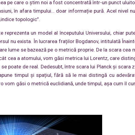
ea pe care o știm noi a fost concentrată într-un punct uluito
siuni, în afara timpului… doar informație pură. Acel nivel nu
indice topologic”.
reprezenta un model al începutului Universului, chiar put
ul nu exista. În lucrarea fraților Bogdanov, intitulată Înaint
ecare lume se bazează pe o metrică proprie. De la scara cea 
decât cea a atomului, vom găsi metrica lui Lorentz, care disti
 se poate de real. Dedesubt, între scara lui Planck și scara 
une timpul și spațiul, fără să le mai distingă cu adevăra
zero vom găsi o metrică euclidiană, unde timpul, așa cum îl c