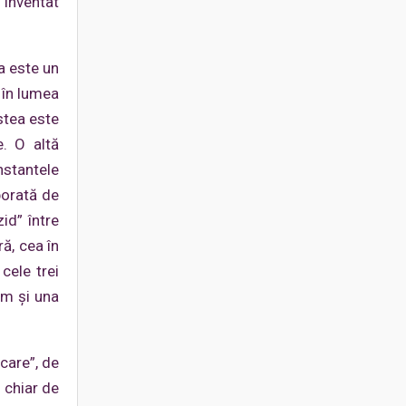
 inventat
ca este un
 în lumea
stea este
e. O altă
nstantele
aborată de
id” între
ă, cea în
cele trei
ăm și una
care”, de
 chiar de