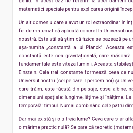
geniu. În acest caz ne referim la acei oameni de
matematici speciale pentru explicarea originii începu
Un alt domeniu care a avut un rol extraordinar în înțe
fel de matematică aplicată concret la Universul nostr
noastră. Este util să știm că fizica se bazează pe
așa-numita „constantă a lui Planck”. Aceasta est
constantă este cea gravitațională, care măsoară 
fundamentale este viteza luminii. Aceasta stabilește 
Einstein. Cele trei constante formează ceea ce nu
Universul nostru (cel pe care îl percem noi) și Univ
care trăim, este făcută din peisaje, case, albine, no
dimensiuni spațiale: lungime, lățime și înălțime. L
temporală: timpul. Numai combinând cele patru dime
Dar mai există și o a treia lume? Ceva care s-ar af
o mărime practic nulă? Se pare că teoretic (matemat