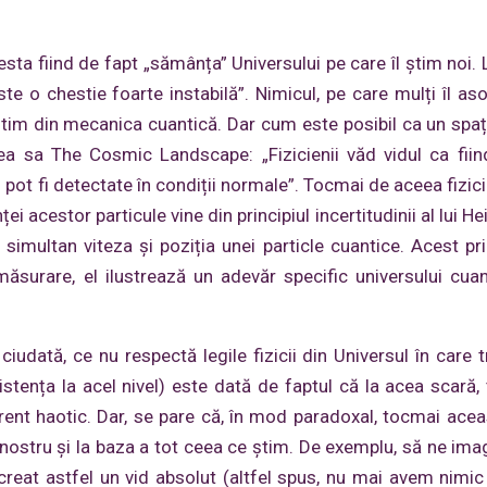
sta fiind de fapt „sămânța” Universului pe care îl știm noi. 
te o chestie foarte instabilă”. Nimicul, pe care mulți îl as
știm din mecanica cuantică. Dar cum este posibil ca un spaț
 sa The Cosmic Landscape: „Fizicienii văd vidul ca fiin
u pot fi detectate în condiții normale”. Tocmai de aceea fizic
ței acestor particule vine din principiul incertitudinii al lui H
imultan viteza și poziția unei particle cuantice. Acest prin
 măsurare, el ilustrează un adevăr specific universului cuan
iudată, ce nu respectă legile fizicii din Universul în care t
ența la acel nivel) este dată de faptul că la acea scară, 
arent haotic. Dar, se pare că, în mod paradoxal, tocmai ace
 nostru și la baza a tot ceea ce știm. De exemplu, să ne im
creat astfel un vid absolut (altfel spus, nu mai avem nimic