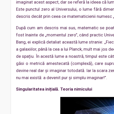
imaginat acest aspect, dar se referă la ideea că lum
Este punctul zero al Universului, o lume fără dimen
descris decât prin ceea ce matematicienii numesc „
După cum am descris mai sus, matematic se poate 
fost înainte de „momentul zero”, când practic Univers
Bang, ei explică detaliat această lume stranie: „Fi
a galaxiilor, până la cea a lui Planck, mult mai jos 
de spațiu. În acestă lume a noastră, timpul este cât
găsi o metrică amestecată (complexă), care suprap
devine real dar și imaginar totodată. Iar la scara 
nu mai există: a devenit pur și simplu imaginar!”.
Singularitatea inițială. Teoria nimicului