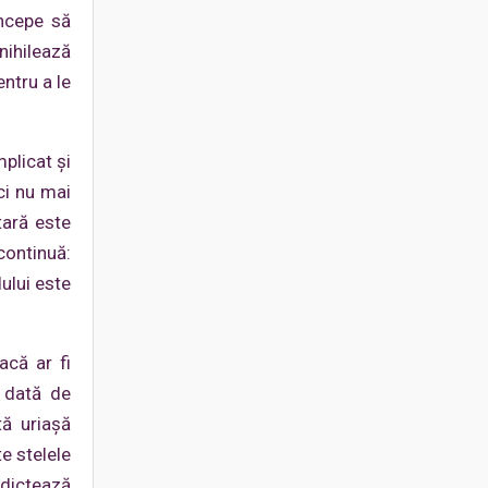
începe să
nihilează
entru a le
plicat și
ci nu mai
tară este
continuă:
dului este
acă ar fi
a dată de
tă uriașă
e stelele
 dictează