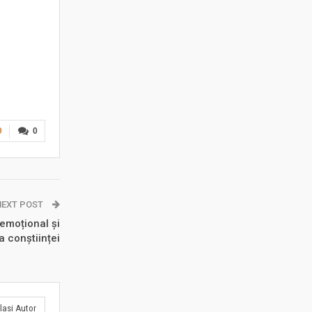
9
0
NEXT POST
 emoțional și
a conștiinței
lasi Autor