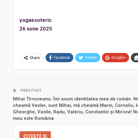
yogaesoteric
26 iunie 2025
Share
Facebook
Twitter
Google+
PREV POST
Mihai Tîrnoveanu: Îmi asum identitatea mea de român. N
cheamă Vexler, sunt Mihai, mă cheamă Marin, Corneliu, I
Gheorghe, Vasile, Radu, Valeriu, Constantin și Mircea! 
meu este România
CITEȘTE ȘI