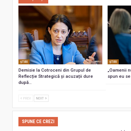
ŞTIRI
ŞTIRI
Demisie la Cotroceni din Grupul de
„Oamenii n
Reflecție Strategică și acuzații dure
spun eu se
după…
PREV
NEXT
SPUNE CE CREZI