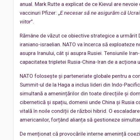
anual. Mark Rutte a explicat de ce Kievul are nevoie
vaccinuri Pfizer: „
E necesar să ne asigurăm că Ucrain
viitor
”.
Rămâne de văzut ce obiective strategice a urmărit D
iraniano-israelian. NATO va încerca să exploateze no
asupra Iranului, cât și asupra Rusiei. Tensiunile Iran
capacitatea tripletei Rusia-China-Iran de a acționa 
NATO folosește și parteneriate globale pentru a con
Summit-ul de la Haga a inclus lideri din Indo-Pacif
simultană a amenințărilor din toate direcțiile și dom
cibernetică și spațiu, domenii unde China și Rusia
vitală în noile condiții de război hibrid. O escaladar
americanilor, forțând alianța să gestioneze simulta
De menționat că provocările interne amenință coeziu