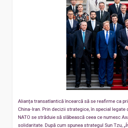
Alianța transatlantică încearcă să se reafirme ca prin
China-Iran. Prin decizii strategice, în special legate 
NATO se străduie să slăbească ceea ce numesc Axa Ră
solidaritate. După cum spunea strategul Sun Tzu, „
Î