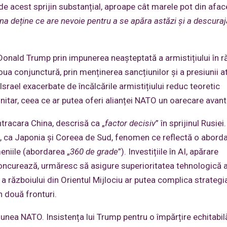
 de acest sprijin substanțial, aproape cât marele pot din afa
a deține ce are nevoie pentru a se apăra astăzi și a descuraj
onald Trump prin impunerea neașteptată a armistițiului în r
ua conjunctură, prin menținerea sancțiunilor și a presiunii a
-Israel exacerbate de încălcările armistițiului reduc teoretic
unitar, ceea ce ar putea oferi alianței NATO un oarecare avant
tracara China, descrisă ca „
factor decisiv
” în sprijinul Rusiei.
ic, ca Japonia și Coreea de Sud, fenomen ce reflectă o abord
eniile (abordarea „
360 de grade
”). Investițiile în AI, apărare
 concurează, urmăresc să asigure superioritatea tehnologică 
e a războiului din Orientul Mijlociu ar putea complica strategi
n două fronturi.
nea NATO. Insistența lui Trump pentru o împărțire echitabil