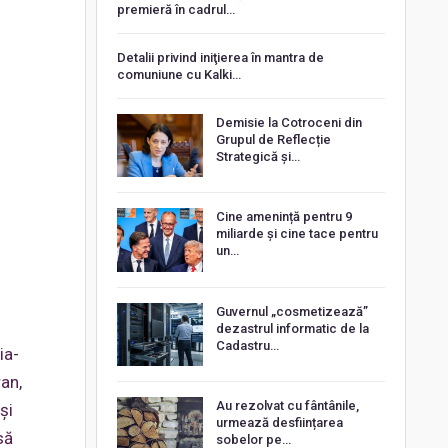
premieră în cadrul…
Detalii privind iniţierea în mantra de
comuniune cu Kalki…
Demisie la Cotroceni din
Grupul de Reflecție
Strategică și…
Cine amenință pentru 9
miliarde și cine tace pentru
un…
Guvernul „cosmetizează”
dezastrul informatic de la
Cadastru…
ia-
ran,
Au rezolvat cu fântânile,
și
urmează desființarea
să
sobelor pe…