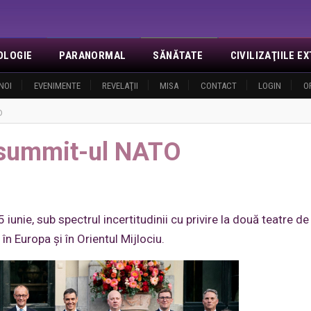
OLOGIE
PARANORMAL
SĂNĂTATE
CIVILIZAŢIILE 
NOI
EVENIMENTE
REVELAŢII
MISA
CONTACT
LOGIN
O
O
 summit-ul NATO
unie, sub spectrul incertitudinii cu privire la două teatre de
în Europa și în Orientul Mijlociu.