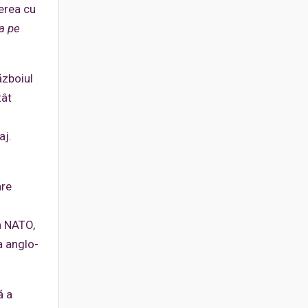
cerea cu
a pe
ăzboiul
tât
aj.
are
a NATO,
a anglo-
ă a