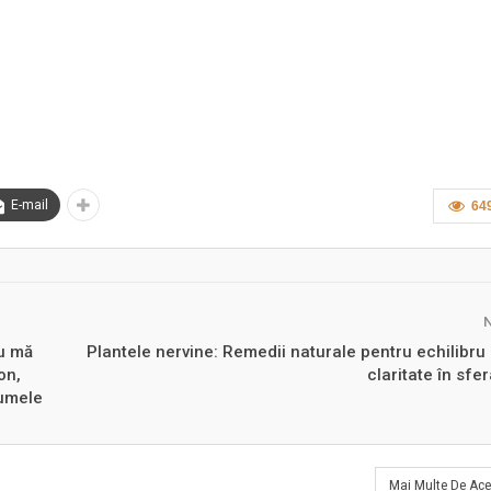
E-mail
64
u mă
Plantele nervine: Remedii naturale pentru echilibru
on,
claritate în sfer
Numele
Mai Multe De Ace