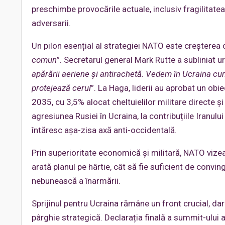
preschimbe provocările actuale, inclusiv fragilitatea a
adversarii.
Un pilon esențial al strategiei NATO este creșterea c
comun
”. Secretarul general Mark Rutte a subliniat u
apărării aeriene și antirachetă. Vedem în Ucraina cu
protejează cerul
”. La Haga, liderii au aprobat un obi
2035, cu 3,5% alocat cheltuielilor militare directe și
agresiunea Rusiei în Ucraina, la contribuțiile Iranulu
întăresc așa-zisa axă anti-occidentală.
Prin superioritate economică și militară, NATO vizea
arată planul pe hârtie, cât să fie suficient de convi
nebunească a înarmării.
Sprijinul pentru Ucraina rămâne un front crucial, d
pârghie strategică. Declarația finală a summit-ului