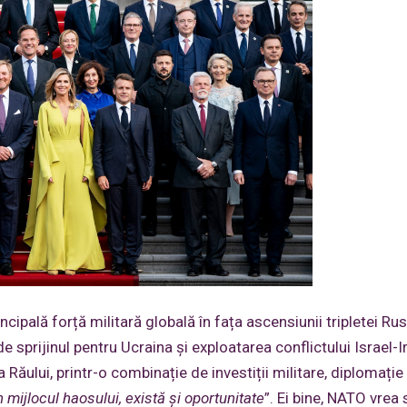
cipală forță militară globală în fața ascensiunii tripletei Rus
de sprijinul pentru Ucraina și exploatarea conflictului Israel-I
ului, printr-o combinație de investiții militare, diplomație 
n mijlocul haosului, există și oportunitate
”. Ei bine, NATO vrea 