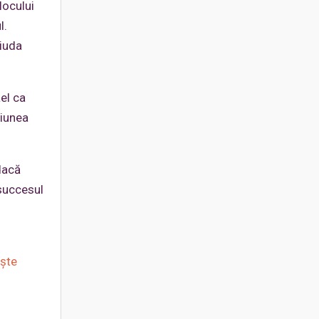
locului
l.
ciuda
ael ca
siunea
dacă
 succesul
ește