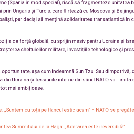
ene (Spania în mod special), riscă să fragmenteze unitatea b
i prin Ungaria și Turcia, care flirtează cu Moscova și Beijingu
lobaliști, par deciși să mențină solidaritatea transatlantică în 
ziția de forță globală, cu sprijin masiv pentru Ucraina și Isr
eșterea cheltuielilor militare, investițiile tehnologice și pre
ă oportunitate, așa cum îndeamnă Sun Tzu. Sau dimpotrivă, 
ia din Ucraina și tensiunile interne din sânul NATO vor limita
l tot mai ambițioase.
te: „Suntem cu toții pe flancul estic acum” – NATO se pregăt
ntea Summitului de la Haga: „Aderarea este ireversibilă”