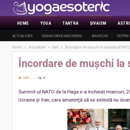
HOME
YOGA
TANTRA
ŞIVAISM
ASTR
ACTUALITATE
DEMASCAREA MASONERIEI
ANUNŢURI
DESPRE 
Home
Actualitate
Ştiri
Încordare de mușchi la summit-ul NAT
Încordare de mușchi la
649
0
Summit-ul NATO de la Haga s-a încheiat miercuri, 25 i
Ucraina și Iran, care amenință să se extindă nu doar 