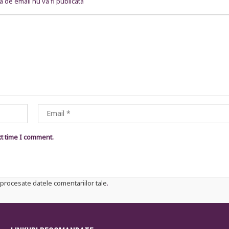
 de email nu va fi publicata
xt time I comment.
procesate datele comentariilor tale
.