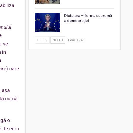
abiliza
Dictatura – forma supremă
a democrației
nului
a
PREV
NEXT
1 din 3.743
e ne
 în
a
are) care
n așa
stă cursă
ugă o
e de euro