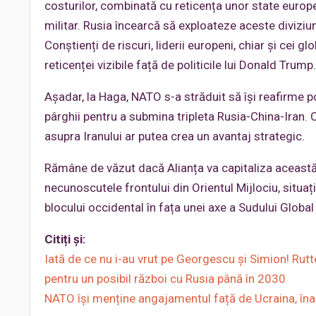
costurilor, combinată cu reticența unor state europ
militar. Rusia încearcă să exploateze aceste diviziun
Conștienți de riscuri, liderii europeni, chiar și cei g
reticenței vizibile față de politicile lui Donald Trump.
Așadar, la Haga, NATO s-a străduit să își reafirme po
pârghii pentru a submina tripleta Rusia-China-Iran. Cr
asupra Iranului ar putea crea un avantaj strategic.
Rămâne de văzut dacă Alianța va capitaliza aceast
necunoscutele frontului din Orientul Mijlociu, situaț
blocului occidental în fața unei axe a Sudului Globa
Citiți și:
Iată de ce nu i-au vrut pe Georgescu și Simion! Rut
pentru un posibil război cu Rusia până în 2030
NATO își menține angajamentul față de Ucraina, înai