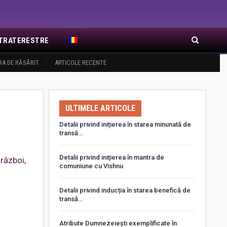
EXTRATERESTRE
RA DE RĂSĂRIT
ARTICOLE RECENTE
ULTIMELE ARTICOLE
Detalii privind inițierea în starea minunată de
transă…
Detalii privind iniţierea în mantra de
 război,
comuniune cu Vishnu
Detalii privind inducția în starea benefică de
transă…
Atribute Dumnezeiești exemplificate în