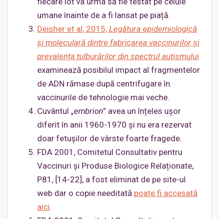
fiecare lot va urma să fie testat pe celule
umane înainte de a fi lansat pe piață.
Deisher et al, 2015,
Legătura epidemiologică
și moleculară dintre fabricarea vaccinurilor și
prevalența tulburărilor din spectrul autismului
examinează posibilul impact al fragmentelor
de ADN rămase după centrifugare în
vaccinurile de tehnologie mai veche.
Cuvântul „
embrion
” avea un înțeles ușor
diferit în anii 1960-1970 și nu era rezervat
doar fetușilor de vârste foarte fragede.
FDA 2001, Comitetul Consultativ pentru
Vaccinuri și Produse Biologice Relaționate,
P81, [14-22], a fost eliminat de pe site-ul
web dar o copie needitată
poate fi accesată
aici
.