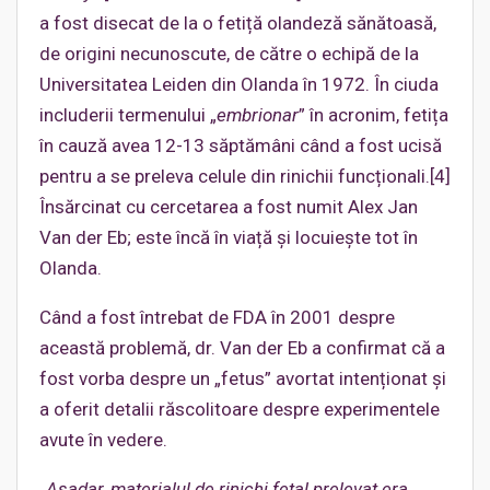
a fost disecat de la o fetiță olandeză sănătoasă,
de origini necunoscute, de către o echipă de la
Universitatea Leiden din Olanda în 1972. În ciuda
includerii termenului „
embrionar
” în acronim, fetița
în cauză avea 12-13 săptămâni când a fost ucisă
pentru a se preleva celule din rinichii funcționali.[4]
Însărcinat cu cercetarea a fost numit Alex Jan
Van der Eb; este încă în viață și locuiește tot în
Olanda.
Când a fost întrebat de FDA în 2001 despre
această problemă, dr. Van der Eb a confirmat că a
fost vorba despre un „fetus” avortat intenționat și
a oferit detalii răscolitoare despre experimentele
avute în vedere.
„
Așadar, materialul de rinichi fetal prelevat era