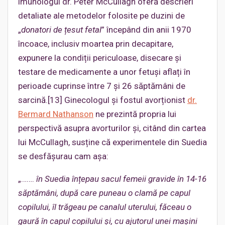
imunologul dr. Peter McCullagh oferă descrieri
detaliate ale metodelor folosite pe duzini de
„
donatori de țesut fetal
” începând din anii 1970
încoace, inclusiv moartea prin decapitare,
expunere la condiții periculoase, disecare și
testare de medicamente a unor fetuși aflați în
perioade cuprinse între 7 și 26 săptămâni de
sarcină.[13] Ginecologul și fostul avorționist
dr.
Bermard Nathanson
ne prezintă propria lui
perspectivă asupra avorturilor și, citând din cartea
lui McCullagh, susține că experimentele din Suedia
se desfășurau cam așa:
„…….
în Suedia înțepau sacul femeii gravide în 14-16
săptămâni, după care puneau o clamă
pe
capul
copilului, îl trăgeau pe canalul uterului, făceau o
gaură în capul copilului și, cu ajutorul unei mașini