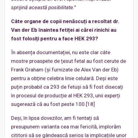
sprijină această posibilitate.
”
Câte organe de copii nenăscuți a recoltat
d
r.
Van der Eb înaintea fetiței ai cărei rinichi au
fost folosiți pentru a face HEK 293?
În absența documentației, nu este clar câte
mostre proaspete de țesut fetal au fost cerute de
Frank Graham (și furnizate de Alex Van der Eb)
pentru a obține celebra linie celulară. Deși este
puțin probabil ca 293 de fetuși să fi fost disecați
în procesul de producție al HEK 293, unii experți
sugerează că au fost peste 100.[18]
Deși, în lipsa dovezilor, am fi tentați să
presupunem varianta cea mai fericită, implorăm
cititorii să se gândească serios la implicațiile unor