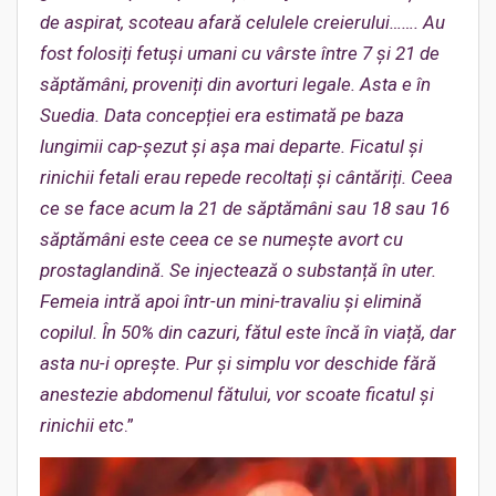
de aspirat, scoteau afară celulele creierului…
….
Au
fost folosiți fetuși umani cu vârste între 7 și 21 de
săptămâni, proveniți din avorturi legale. Asta e în
Suedia
. Data concepției era estimată pe baza
lungimii cap-șezut și așa mai departe. Ficatul și
rinichii fetali erau repede recoltați și cântăriți. Ceea
ce se face acum la 21 de săptămâni sau 18 sau 16
săptămâni este ceea ce se numește avort cu
prostaglandină. Se
injectează o substanță în uter.
Femeia intră apoi într-un mini-travaliu și elimină
copilul. În 50% din cazuri, fătul este încă în viață, dar
asta nu-i oprește. Pur și simplu vor deschide fără
anestezie abdomenul fătului, vor scoate ficatul și
rinichii etc
.”