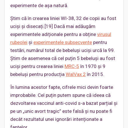
experimente de așa natură.
Știm că în crearea liniei WI-38, 32 de copii au fost
uciși și disecați.[19] Dacă mai adăugăm
experimentele adiționale pentru a obține
virusul
rubeolei
și
experimentele subsecvente
pentru
testări, numărul total de bebeluși uciși urcă la 99.
Știm de asemenea că cel puțin 5 bebeluși au fost
uciși pentru crearea liniei
MRC-5
în 1970 și 9
bebeluși pentru producția
WalVax 2
în 2015.
În lumina acestor fapte, cifrele mici devin foarte
improbabile. Cel puțin putem spune că ideea că
dezvoltarea vaccinul anti-covid s-a bazat parțial și
pe un „unic avort tragic” este falsă și nu poate fi
decât rezultatul unei ignorări intenționate a
faptelor.