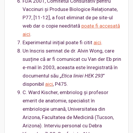
FDA 2001, Comitetul Consultativ pentru
Vaccinuri și Produse Biologice Relaționate,
P77, [11-12], a fost eliminat de pe site-ul
web dar o copie needitată
poate fi accesată
aici
.
Experimentul inițial poate fi citit
aici
.
Un înscris semnat de dr. Alvin Wong, care
susține că ar fi comunicat cu Van der Eb prin
e-mail în 2003, aceasta este înregistrată în
documentul său „
Etica liniei HEK 293
”
disponibil
aici
, P475.
C. Ward Kischer, embriolog și profesor
emerit de anatomie, specialist în
embriologie umană, Universitatea din
Arizona, Facultatea de Medicină (Tucson,
Arizona). Interviu personal cu Debra