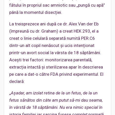
fătului în propriul sac amniotic sau „pungă cu apă”
până la momentul disecției.
La treisprezece ani după ce dr. Alex Van der Eb
(împreună cu dr. Graham) a creat HEK 293, el a
creat o linie celulară separată numită PER.C6
dintr-un alt copil nenăscut și ucis intenționat
printr-un avort social la vârsta de 18 săptămâni.
Acești trei factori: monitorizarea parentală,
extracția intactă și sterilizarea apar în descrierea
pe care a dat-o către FDA privind experimentul. El
declară:
„
Așadar, am izolat retina de la un fetus, de la un
fetus sănătos din câte am putut să-mi dau seama,
î
n vârstă de 18 săptămâni. Nu era nimic special în
istoria familiei iar sarcina fusese complet normală