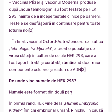
‒ Vaccinul Pfizer și vaccinul Moderna, produse
după „noua tehnologie”, au fost testate pe HEK
293 înainte de a începe testele clinice pe oameni.
Testele se desfășoară în continuare pentru toate
loturile noi[2].
‒ În final, vaccinul Oxford-AstraZeneca, realizat cu
„
tehnologie tradițională
”, a creat o populație de
viruși slăbiți în culturi de celule HEK 293, care a
fost apoi filtrată și curățată, rămânând doar mici
componente celulare și resturi de ADN[3].
De unde vine numele de HEK 293?
Numele este format din două părți.
În primul rând, HEK vine de la „
Human Embryonic
Kidney
” [rinichi embrionar uman]. Rinichiul în cauză