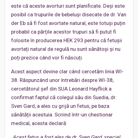
este că aceste avorturi sunt planificate. Deși este
posibil ca trupurile de bebeluși disecate de dr. Van
der Eb să fi fost avortate natural, este totuși puțin
probabil ca părțile acestor trupuri să fi putut fi
folosite în producerea HEK 293 pentru că fetușii
avortați natural de regulă nu sunt sănătoși și nu
poți prezice când vor fi născuți.
Acest aspect devine clar când cercetăm linia WI-
38. Răspunzând unor întrebări despre WI-38,
cercetătorul șef din SUA Leonard Hayflick a
confirmat faptul că colegul său din Suedia, dr.
Sven Gard, a ales cu grijă un fetus, pe baza
sănătății acestuia. Scriind într-un chestionar
medical, acesta declară:
„
Acest fetus a fost ales de dr. Sven Gard, special