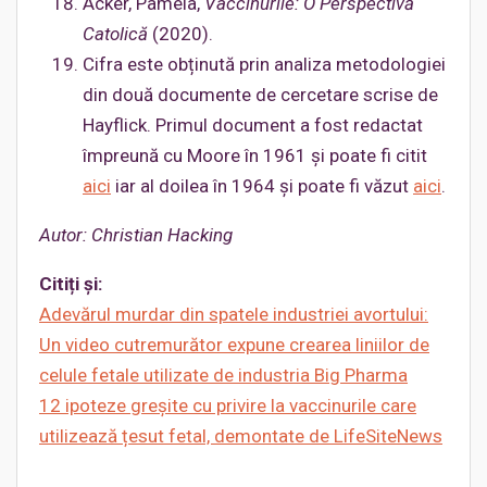
Acker, Pamela,
Vaccinurile: O Perspectivă
Catolică
(2020).
Cifra este obținută prin analiza metodologiei
din două documente de cercetare scrise de
Hayflick. Primul document a fost redactat
împreună cu Moore în 1961 și poate fi citit
aici
iar al doilea în 1964 și poate fi văzut
aici
.
Autor: Christian Hacking
Citiți și:
Adevărul murdar din spatele industriei avortului:
Un video cutremurător expune crearea liniilor de
celule fetale utilizate de industria Big Pharma
12 ipoteze greșite cu privire la vaccinurile care
utilizează țesut fetal, demontate de LifeSiteNews