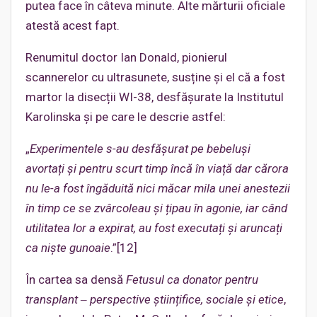
putea face în câteva minute. Alte mărturii oficiale
atestă acest fapt.
Renumitul doctor Ian Donald, pionierul
scannerelor cu ultrasunete, susține și el că a fost
martor la disecții WI-38, desfășurate la Institutul
Karolinska și pe care le descrie astfel:
„
Experimentele s-au de
sfășurat pe bebeluși
avortați și pentru scurt timp încă în viață dar cărora
nu le-a fost îngăduită nici măcar mila unei anestezii
în timp ce se zvârcoleau și țipau în agonie, iar când
utilitatea lor a expirat, au fost executați și aruncați
ca niște gunoaie
.”[12]
În cartea sa densă
Fetusul ca donator pentru
transplant ‒ perspective științifice, sociale și etice
,