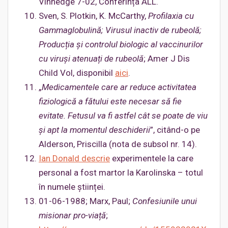
Vinnedge 7-02, Conferința ALL.
Sven, S. Plotkin, K. McCarthy,
Profilaxia cu
Gammaglobulină; Virusul inactiv de rubeolă;
Producția și controlul biologic al vaccinurilor
cu viruși atenuați de rubeolă
; Amer J Dis
Child Vol, disponibil
aici
.
„
Medicamentele care ar reduce activitatea
fiziologică a fătului
este necesar să fie
evitate. Fetusul va fi astfel cât se poate de viu
și apt la momentul deschiderii
”, citând-o pe
Alderson, Priscilla (nota de subsol nr. 14).
Ian Donald descrie
experimentele la care
personal a fost martor la Karolinska – totul
în numele științei.
01-06-1988; Marx, Paul;
Confesiunile unui
misionar pro-viață
;