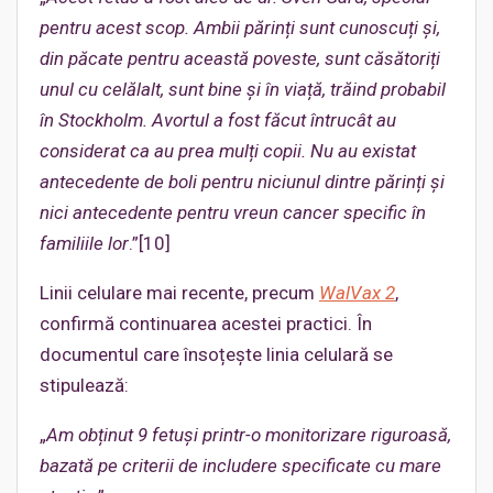
pentru acest
scop
. Ambii părinți sunt cunoscuți și,
din păcate pentru această poveste, sunt căsătoriți
unul cu celăl
alt, sunt bine și în viață, trăind probabil
în Stockholm. Avortul a fost făcut întrucât au
considerat ca au prea mulți copii. Nu au existat
antecedente de boli pentru niciunul dintre părinți și
nici antecedente pentru vreun cancer specific în
familiile lor
.”[10]
Linii celulare mai recente, precum
WalVax 2
,
confirmă continuarea acestei practici. În
documentul care însoțește linia celulară se
stipulează:
„
Am obținut 9 fetuși printr-o monitorizare riguroasă,
bazată pe criterii de includere specificate cu mare