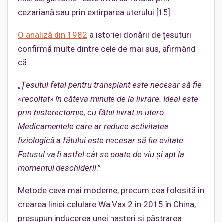
cezariană sau prin extirparea uterului.[15]
O analiză din 1982
a istoriei donării de țesuturi
confirmă multe dintre cele de mai sus, afirmând
că:
„
Țesutul fetal pentru transplant
este necesar să fie
«recoltat» în câteva minute de la livrare. Ideal este
prin histerectomie, cu fătul livrat in utero.
Medicamentele care ar reduce activitatea
fiziologică a fătului
este necesar să fie
evitate.
Fetusul va fi astfel cât se poate de viu și apt la
momentul deschiderii
.”
Metode ceva mai moderne, precum cea folosită în
crearea liniei celulare WalVax 2 în 2015 în China,
presupun inducerea unei nașteri și păstrarea