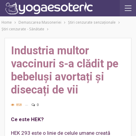
Home
Demascarea Masoneriei
Ştiri cenzurate senzaţionale
Ştiri cenzurate - Sănătate
Industria multor
vaccinuri s-a clădit pe
bebeluși avortați și
disecați de vii
858
0
Ce este HEK?
HEK 293 este o linie de celule umane creată