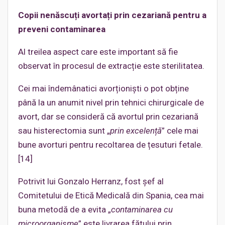
Copii nenăscuți avortați prin cezariană pentru a
preveni contaminarea
Al treilea aspect care este important să fie
observat în procesul de extracție este sterilitatea.
Cei mai îndemânatici avorționiști o pot obține
până la un anumit nivel prin tehnici chirurgicale de
avort, dar se consideră că avortul prin cezariană
sau histerectomia sunt „
prin excelență
” cele mai
bune avorturi pentru recoltarea de țesuturi fetale.
[14]
Potrivit lui Gonzalo Herranz, fost șef al
Comitetului de Etică Medicală din Spania, cea mai
buna metodă de a evita „
contaminarea cu
microorganisme
” este livrarea fătului prin