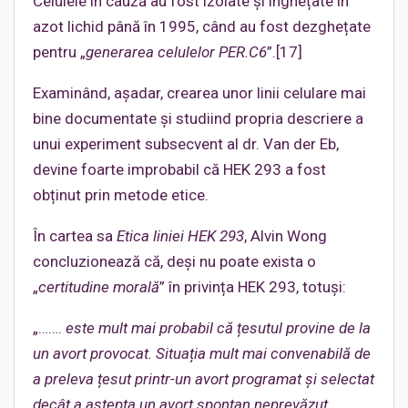
Celulele în cauză au fost izolate și înghețate în
azot lichid până în 1995, când au fost dezghețate
pentru „
generarea celulelor PER.
C6
”.[17]
Examinând, așadar, crearea unor linii celulare mai
bine documentate și studiind propria descriere a
unui experiment subsecvent al dr. Van der Eb,
devine foarte improbabil că HEK 293 a fost
obținut prin metode etice.
În cartea sa
Etica liniei HEK 293
, Alvin Wong
concluzionează că, deși nu poate exista o
„
certitudine morală
” în privința HEK 293, totuși:
„…….
este mult mai probabil că țesutul provine de la
un avort provocat. Situația mult mai convenabilă de
a preleva țesut printr-un avort programat și selectat
decât a aștepta un avort spontan neprevăzut