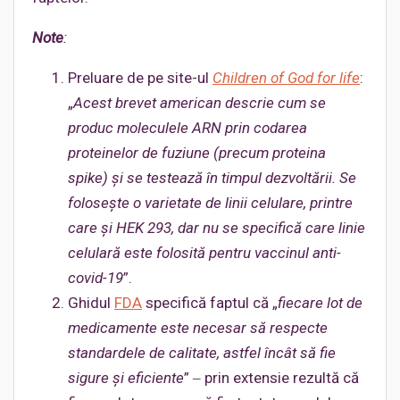
Note
:
Preluare de pe site-ul
Children of God
for
life
:
„
Acest brevet american descrie cum se
pro
duc moleculele ARN prin codarea
proteinelor de fuziune (precum proteina
spike) și se testează în timpul dezvoltării. Se
folosește o varietate de linii celulare, printre
care și HEK 293, dar nu se specifică care linie
celulară este folosită pentru vaccinul
anti-
c
ovid-19
”.
Ghidul
FDA
specifică faptul că „
fiecare lot de
medicamente
este
necesar
să respecte
standardele de calitate, astfel încât să fie
sigure și eficiente
” ‒ prin extensie rezultă că