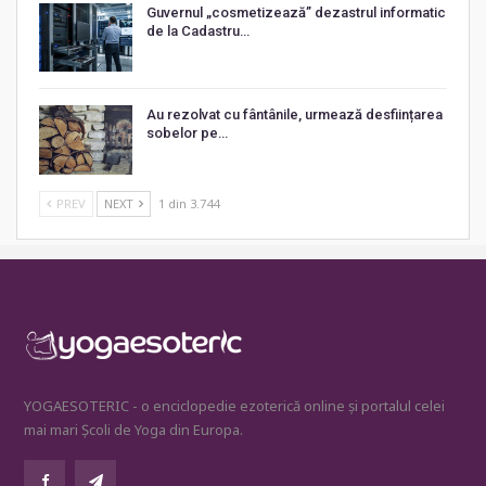
Guvernul „cosmetizează” dezastrul informatic
de la Cadastru…
Au rezolvat cu fântânile, urmează desființarea
sobelor pe…
PREV
NEXT
1 din 3.744
YOGAESOTERIC - o enciclopedie ezoterică online și portalul celei
mai mari Școli de Yoga din Europa.