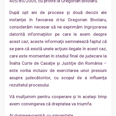
405/85/2005, cu privire la Gregorian Bivolaru.
După opt ani de procese şi două decizii ale
instanţei în favoarea d-lui Gregorian Bivolaru,
considerăm necesar să ne exprimăm îngrijorarea
datorită informaţiilor pe care le avem despre
acest caz; aceste informaţii semnalează faptul că
se pare că există unele acţiuni ilegale în acest caz,
care este momentan în stadiul final de judecare la
Înalta Curte de Casaţie şi Justiţie din România –
este vorba inclusiv de exercitarea unor presiuni
asupra judecătorilor, cu scopul de a influenţa
rezultatul procesului.
Vă mulţumim pentru cooperare şi în acelaşi timp
avem convingerea că dreptatea va triumfa.
Al dumneavoastră, cu sinceritate,