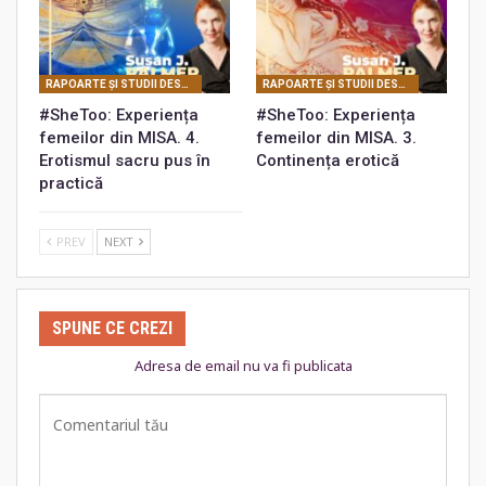
RAPOARTE ŞI STUDII DESPRE MISA
RAPOARTE ŞI STUDII DESPRE MISA
#SheToo: Experiența
#SheToo: Experiența
femeilor din MISA. 4.
femeilor din MISA. 3.
Erotismul sacru pus în
Continența erotică
practică
PREV
NEXT
SPUNE CE CREZI
Adresa de email nu va fi publicata