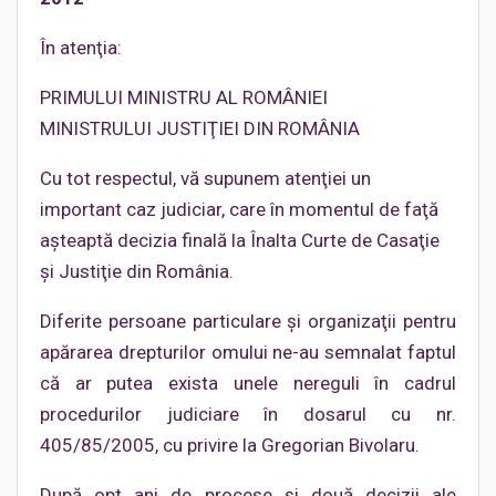
În atenţia:
PRIMULUI MINISTRU AL ROMÂNIEI
MINISTRULUI JUSTIŢIEI DIN ROMÂNIA
Cu tot respectul, vă supunem atenţiei un
important caz judiciar, care în momentul de faţă
aşteaptă decizia finală la Înalta Curte de Casaţie
şi Justiţie din România.
Diferite persoane particulare şi organizaţii pentru
apărarea drepturilor omului ne-au semnalat faptul
că ar putea exista unele nereguli în cadrul
procedurilor judiciare în dosarul cu nr.
405/85/2005, cu privire la Gregorian Bivolaru.
După opt ani de procese şi două decizii ale