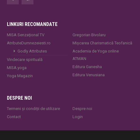
LINKURI RECOMANDATE
MISA Senzaţional TV
Gregorian Bivolaru
AtributeDumnezeiesti.ro
Mișcarea Charismatică Teofanică
Godly Attributes
Academia de Yoga online
ATMAN
Vindecare spirituală
Editura Ganesha
MISA.yoga
Editura Venusiana
Yoga Magazin
DESPRE NOI
Termeni și condiții de utilizare
Despre noi
Contact
Login