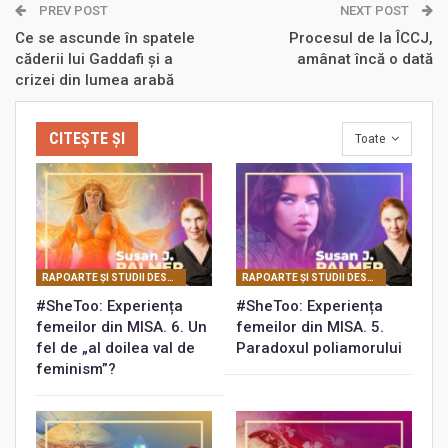
PREV POST
NEXT POST
Ce se ascunde în spatele
Procesul de la ÎCCJ,
căderii lui Gaddafi şi a
amânat încă o dată
crizei din lumea arabă
CITEȘTE ȘI
Toate
RAPOARTE ŞI STUDII DESPRE MISA
RAPOARTE ŞI STUDII DESPRE MISA
#SheToo: Experiența
#SheToo: Experiența
femeilor din MISA. 6. Un
femeilor din MISA. 5.
fel de „al doilea val de
Paradoxul poliamorului
feminism”?