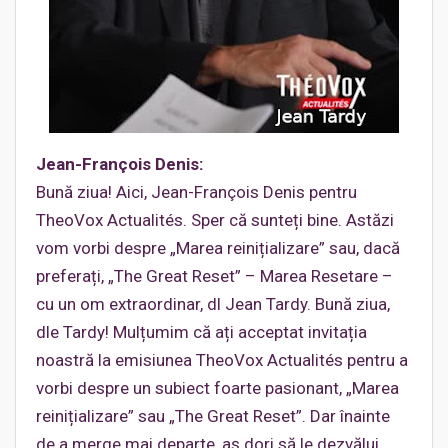
Jean-François Denis:
Bună ziua! Aici, Jean-François Denis pentru
TheoVox Actualités. Sper că sunteți bine. Astăzi
vom vorbi despre „Marea reinițializare” sau, dacă
preferați, „The Great Reset” – Marea Resetare –
cu un om extraordinar, dl Jean Tardy. Bună ziua,
dle Tardy! Mulțumim că ați acceptat invitația
noastră la emisiunea TheoVox Actualités pentru a
vorbi despre un subiect foarte pasionant, „Marea
reinițializare” sau „The Great Reset”. Dar înainte
de a merge mai departe, aș dori să le dezvălui