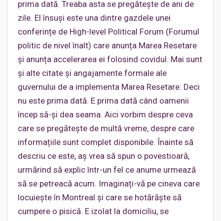
prima dată. Treaba asta se pregătește de ani de
zile. El însuși este una dintre gazdele unei
conferințe de High-level Political Forum (Forumul
politic de nivel înalt) care anunța Marea Resetare
și anunța accelerarea ei folosind covidul. Mai sunt
și alte citate și angajamente formale ale
guvernului de a implementa Marea Resetare. Deci
nu este prima dată. E prima dată când oamenii
încep să-și dea seama. Aici vorbim despre ceva
care se pregătește de multă vreme, despre care
informațiile sunt complet disponibile. Înainte să
descriu ce este, aș vrea să spun o povestioară,
urmărind să explic într-un fel ce anume urmează
să se petreacă acum. Imaginați-vă pe cineva care
locuiește în Montreal și care se hotărăște să
cumpere o pisică. E izolat la domiciliu, se