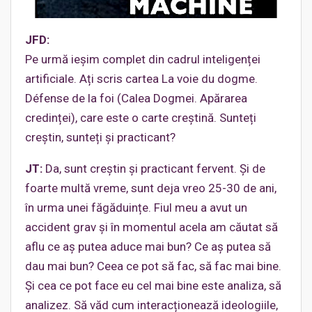
JFD:
Pe urmă ieșim complet din cadrul inteligenței
artificiale. Ați scris cartea La voie du dogme.
Défense de la foi (Calea Dogmei. Apărarea
credinței), care este o carte creștină. Sunteți
creștin, sunteți și practicant?
JT:
Da, sunt creștin și practicant fervent. Și de
foarte multă vreme, sunt deja vreo 25-30 de ani,
în urma unei făgăduințe. Fiul meu a avut un
accident grav și în momentul acela am căutat să
aflu ce aș putea aduce mai bun? Ce aș putea să
dau mai bun? Ceea ce pot să fac, să fac mai bine.
Și cea ce pot face eu cel mai bine este analiza, să
analizez. Să văd cum interacționează ideologiile,