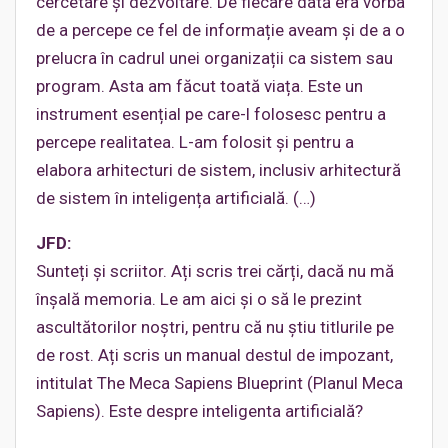
cercetare și dezvoltare. De fiecare dată era vorba
de a percepe ce fel de informație aveam și de a o
prelucra în cadrul unei organizații ca sistem sau
program. Asta am făcut toată viața. Este un
instrument esențial pe care-l folosesc pentru a
percepe realitatea. L-am folosit și pentru a
elabora arhitecturi de sistem, inclusiv arhitectură
de sistem în inteligența artificială. (…)
JFD:
Sunteți și scriitor. Ați scris trei cărți, dacă nu mă
înșală memoria. Le am aici și o să le prezint
ascultătorilor noștri, pentru că nu știu titlurile pe
de rost. Ați scris un manual destul de impozant,
intitulat The Meca Sapiens Blueprint (Planul Meca
Sapiens). Este despre inteligenta artificială?