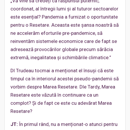
„Vă vine să credeți că răspunsul puternic,
coordonat, al întregii lumi și al tuturor sectoarelor
este esențial? Pandemia a furnizat o oportunitate
pentru o Resetare. Aceasta este șansa noastră să
ne accelerăm eforturile pre-pandemice, să
reinventăm sistemele economice care de fapt se
adresează provocărilor globale precum sărăcia
extremă, inegalitatea și schimbările climatice.”
Dl Trudeau tocmai a menționat el însuși că este
timpul ca în interiorul acestei pseudo-pandemii să
vorbim despre Marea Resetare. Dle Tardy, Marea
Resetare este văzută în continuare ca un
complot? Și de fapt ce este cu adevărat Marea
Resetare?
JT:
În primul rând, nu a menționat-o atunci pentru