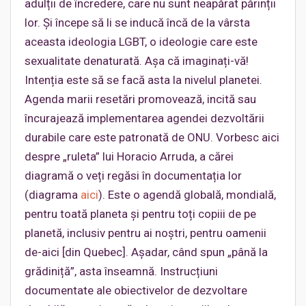
adulții de încredere, care nu sunt neapărat părinții
lor. Și începe să li se inducă încă de la vârsta
aceasta ideologia LGBT, o ideologie care este
sexualitate denaturată. Așa că imaginați-vă!
Intenția este să se facă asta la nivelul planetei.
Agenda marii resetări promovează, incită sau
încurajează implementarea agendei dezvoltării
durabile care este patronată de ONU. Vorbesc aici
despre „ruleta” lui Horacio Arruda, a cărei
diagramă o veți regăsi în documentația lor
(diagrama
aici
). Este o agendă globală, mondială,
pentru toată planeta și pentru toți copiii de pe
planetă, inclusiv pentru ai noștri, pentru oamenii
de-aici [din Quebec]. Așadar, când spun „până la
grădiniță”, asta înseamnă. Instrucțiuni
documentate ale obiectivelor de dezvoltare