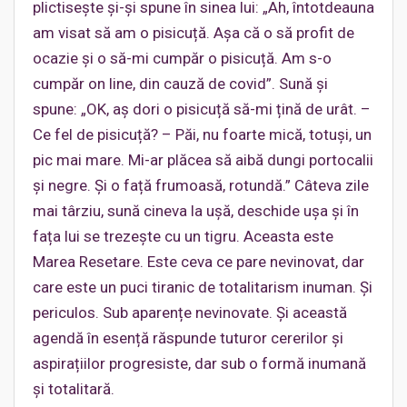
plictisește și-și spune în sinea lui: „Ah, întotdeauna
am visat să am o pisicuță. Așa că o să profit de
ocazie și o să-mi cumpăr o pisicuță. Am s-o
cumpăr on line, din cauză de covid”. Sună și
spune: „OK, aș dori o pisicuță să-mi țină de urât. –
Ce fel de pisicuță? – Păi, nu foarte mică, totuși, un
pic mai mare. Mi-ar plăcea să aibă dungi portocalii
și negre. Și o față frumoasă, rotundă.” Câteva zile
mai târziu, sună cineva la ușă, deschide ușa și în
fața lui se trezește cu un tigru. Aceasta este
Marea Resetare. Este ceva ce pare nevinovat, dar
care este un puci tiranic de totalitarism inuman. Și
periculos. Sub aparențe nevinovate. Și această
agendă în esență răspunde tuturor cererilor și
aspirațiilor progresiste, dar sub o formă inumană
și totalitară.