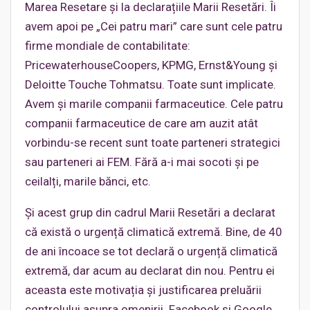
Marea Resetare și la declarațiile Marii Resetări. Îi
avem apoi pe „Cei patru mari” care sunt cele patru
firme mondiale de contabilitate:
PricewaterhouseCoopers, KPMG, Ernst&Young și
Deloitte Touche Tohmatsu. Toate sunt implicate.
Avem și marile companii farmaceutice. Cele patru
companii farmaceutice de care am auzit atât
vorbindu-se recent sunt toate parteneri strategici
sau parteneri ai FEM. Fără a-i mai socoti și pe
ceilalți, marile bănci, etc.
Și acest grup din cadrul Marii Resetări a declarat
că există o urgență climatică extremă. Bine, de 40
de ani încoace se tot declară o urgență climatică
extremă, dar acum au declarat din nou. Pentru ei
aceasta este motivația și justificarea preluării
controlului asupra omenirii. Facebook și Google