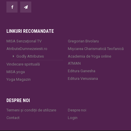
LINKURI RECOMANDATE
MISA Senzaţional TV
Gregorian Bivolaru
AtributeDumnezeiesti.ro
Mișcarea Charismatică Teofanică
Godly Attributes
Academia de Yoga online
ATMAN
Vindecare spirituală
Editura Ganesha
MISA.yoga
Editura Venusiana
Yoga Magazin
DESPRE NOI
Termeni și condiții de utilizare
Despre noi
Contact
Login