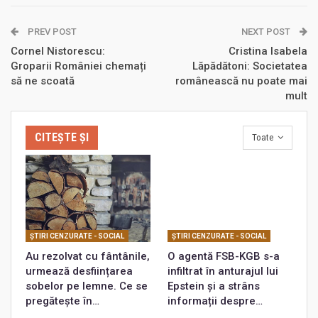
PREV POST
NEXT POST
Cornel Nistorescu:
Cristina Isabela
Groparii României chemați
Lăpădătoni: Societatea
să ne scoată
românească nu poate mai
mult
CITEȘTE ȘI
Toate
ŞTIRI CENZURATE - SOCIAL
ŞTIRI CENZURATE - SOCIAL
Au rezolvat cu fântânile,
O agentă FSB-KGB s-a
urmează desființarea
infiltrat în anturajul lui
sobelor pe lemne. Ce se
Epstein și a strâns
pregătește în…
informații despre…