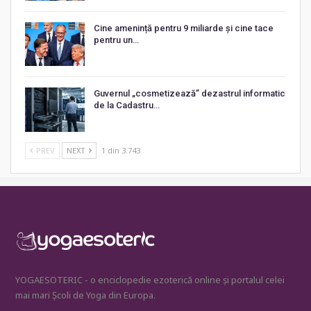
Cine amenință pentru 9 miliarde și cine tace
pentru un…
Guvernul „cosmetizează” dezastrul informatic
de la Cadastru…
PREV
NEXT
1 din 3.743
YOGAESOTERIC - o enciclopedie ezoterică online și portalul celei
mai mari Școli de Yoga din Europa.