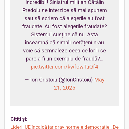
Incredibil! Sinistrul milițian Cătălin
Predoiu ne interzice să mai spunem
sau să scriem că alegerile au fost
fraudate. Au fost alegerile fraudate?
Sistemul susține că nu. Asta
înseamnă că simplii cetățeni n-au
voie să semnaleze ceea ce lor li se
pare a fi un exemplu de fraudă?…
pic.twitter.com/kwfowTuQf4
— Ion Cristoiu (@IonCristoiu)
May
21, 2025
Citiți și:
Liderii UE încalcă iar grav normele democrației. De