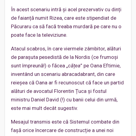
În acest scenariu intră și acel prezervativ cu dinți
de faianță numit Rizea, care este stipendiat de
Păcuraru ca să facă treaba murdară pe care nu o
poate face la televiziune.
Atacul scabros, în care viermele zâmbitor, alături
de parașuta pesedistă de la Nordis (ce frumoși
sunt împreună!) o făcea „
cățea
” pe Oana Eftimie,
inventând un scenariu abracadabrant, din care
reieșea că Oana ar fi recunoscut că face un partid
alături de avocatul Florentin Țuca și fostul
ministru Daniel David (!) cu banii celui din urmă,
este mai mult decât sugestiv.
Mesajul transmis este că Sistemul combate din
fașă orice încercare de construcție a unei noi