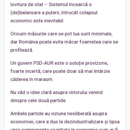
lovitura de stat – Sistemul încearcă o
(de)balansare a puterii, întrucât colapsul
economic este inevitabil.
Oricum măsurile care se pot lua sunt minimale,
dar România poate evita măcar foametea care se
profilează.
Un guvern PSD-AUR este o soluție provizorie,
foarte incertă, care poate doar să mai întârzie
căderea în marasm.
Nu văd o idee clară asupra viitorului venind
dinspre cele două partide.
Ambele partide au viziune neoliberală asupra
economiei, care a dus la dezindustrializare și lipsa
unor componente esențiale în economie cum ar fi