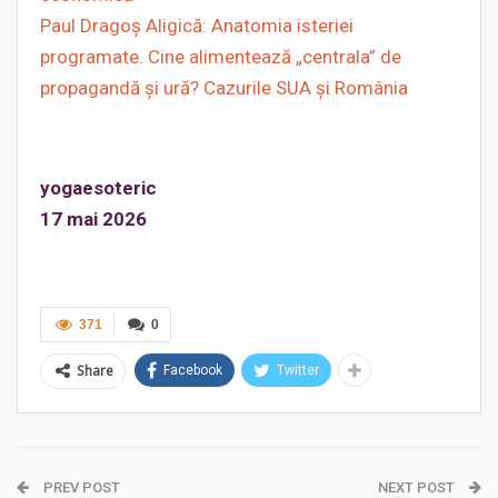
Paul Dragoș Aligică: Anatomia isteriei
programate. Cine alimentează „centrala” de
propagandă și ură? Cazurile SUA și România
yogaesoteric
17 mai 2026
371
0
Share
Facebook
Twitter
PREV POST
NEXT POST