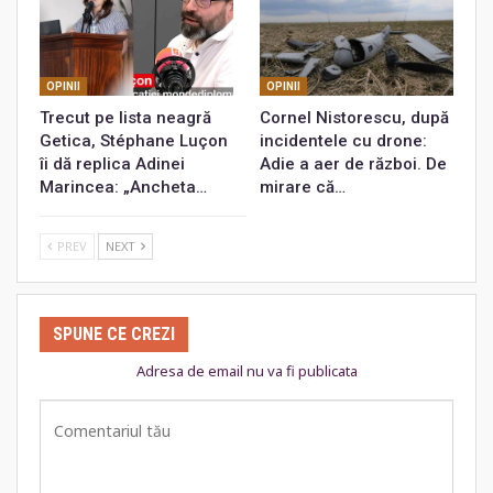
OPINII
OPINII
Trecut pe lista neagră
Cornel Nistorescu, după
Getica, Stéphane Luçon
incidentele cu drone:
îi dă replica Adinei
Adie a aer de război. De
Marincea: „Ancheta…
mirare că…
PREV
NEXT
SPUNE CE CREZI
Adresa de email nu va fi publicata