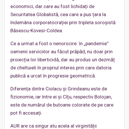
economici, dar care au fost lichidați de
Securitatea Globalistă, cea care a pus țara la
îndemâna corporatocrației prin tripleta soroșistă
Băsescu-Kovesi-Coldea.
Ce a urmat a fost o nenorocire: în „pandemie”
oamenii serviciilor au făcut prăpăd, nu doar prin
proiecția lor liberticidă, dar au produs un dezmăț
de cheltuieli în propriul interes prin care datoria
publică a urcat în progresie geometrică.
Diferența dintre Ciolacu și Grindeanu este de
fizionomie, iar între ei și Cîțu, respectiv Bolojan,
este de numărul de butoane colorate de pe care
pot fi accesați.
AUR are ca singur atu acela al virginității