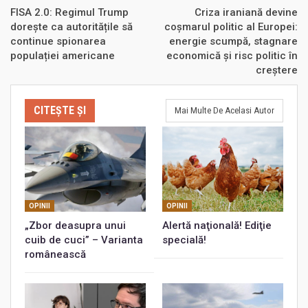
FISA 2.0: Regimul Trump
Criza iraniană devine
dorește ca autoritățile să
coșmarul politic al Europei:
continue spionarea
energie scumpă, stagnare
populației americane
economică și risc politic în
creștere
CITEȘTE ȘI
Mai Multe De Acelasi Autor
OPINII
OPINII
„Zbor deasupra unui
Alertă naţională! Ediţie
cuib de cuci” – Varianta
specială!
românească