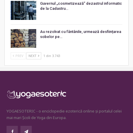
Guvernul „cosmetizează” dezastrul informatic
de la Cadastru…
Au rezolvat cu fântânile, urmează desființarea
sobelor pe…
PREV
NEXT
1 din 3.743
YOGAESOTERIC - o enciclopedie ezoterică online și portalul celei
mai mari Școli de Yoga din Europa.