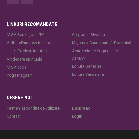
LINKURI RECOMANDATE
MISA Senzaţional TV
Gregorian Bivolaru
AtributeDumnezeiesti.ro
Mișcarea Charismatică Teofanică
Godly Attributes
Academia de Yoga online
ATMAN
Vindecare spirituală
Editura Ganesha
MISA.yoga
Editura Venusiana
Yoga Magazin
DESPRE NOI
Termeni și condiții de utilizare
Despre noi
Contact
Login