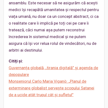
ansamblu. Este necesar să ne asigurăm că acești
medici își recapătă umanitatea și respectul pentru
viața umană, nu doar ca un concept abstract, ci ca
o realitate care îi implică pe toți cei pe care îi
tratează, căci numai așa putem reconstrui
încrederea în sistemul medical și ne putem
asigura că își vor relua rolul de vindecători, nu de
arbitri ai destinului.
Citiți și:
Guvernanța globală, „tirania digitală” și agenda de
depopulare
Monseniorul Carlo Maria Viganò: „Planul de
exterminare globalist servește scopului Satanei
de a ucide atât trupul cât și sufletul”