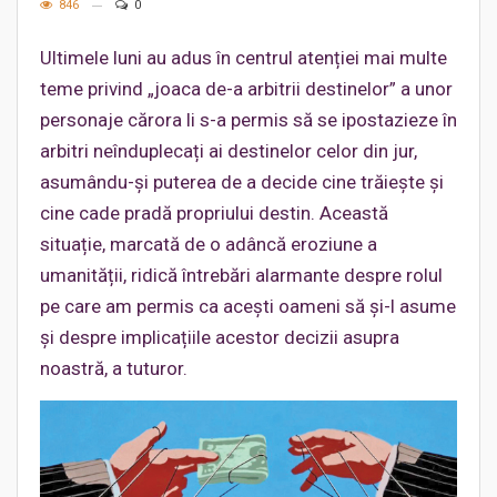
846
0
Ultimele luni au adus în centrul atenției mai multe
teme privind „joaca de-a arbitrii destinelor” a unor
personaje cărora li s-a permis să se ipostazieze în
arbitri neînduplecați ai destinelor celor din jur,
asumându-și puterea de a decide cine trăiește și
cine cade pradă propriului destin. Această
situație, marcată de o adâncă eroziune a
umanității, ridică întrebări alarmante despre rolul
pe care am permis ca acești oameni să și-l asume
și despre implicațiile acestor decizii asupra
noastră, a tuturor.