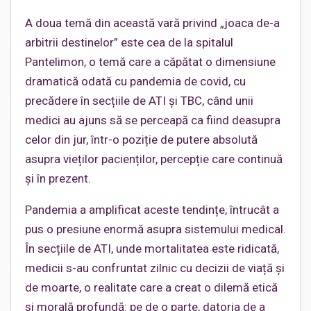
A doua temă din această vară privind „joaca de-a
arbitrii destinelor” este cea de la spitalul
Pantelimon, o temă care a căpătat o dimensiune
dramatică odată cu pandemia de covid, cu
precădere în secțiile de ATI și TBC, când unii
medici au ajuns să se perceapă ca fiind deasupra
celor din jur, într-o poziție de putere absolută
asupra vieților pacienților, percepție care continuă
și în prezent.
Pandemia a amplificat aceste tendințe, întrucât a
pus o presiune enormă asupra sistemului medical.
În secțiile de ATI, unde mortalitatea este ridicată,
medicii s-au confruntat zilnic cu decizii de viață și
de moarte, o realitate care a creat o dilemă etică
și morală profundă: pe de o parte, datoria de a