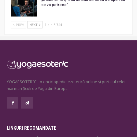
se va petrece”
PREV
NEXT
1 din 3.744
YOGAESOTERIC - o enciclopedie ezoterică online și portalul celei
mai mari Școli de Yoga din Europa.
LINKURI RECOMANDATE