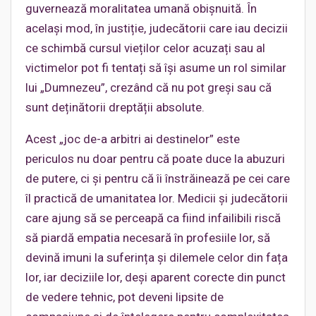
guvernează moralitatea umană obișnuită. În
același mod, în justiție, judecătorii care iau decizii
ce schimbă cursul vieților celor acuzați sau al
victimelor pot fi tentați să își asume un rol similar
lui „Dumnezeu”, crezând că nu pot greși sau că
sunt deținătorii dreptății absolute.
Acest „joc de-a arbitri ai destinelor” este
periculos nu doar pentru că poate duce la abuzuri
de putere, ci și pentru că îi înstrăinează pe cei care
îl practică de umanitatea lor. Medicii și judecătorii
care ajung să se perceapă ca fiind infailibili riscă
să piardă empatia necesară în profesiile lor, să
devină imuni la suferința și dilemele celor din fața
lor, iar deciziile lor, deși aparent corecte din punct
de vedere tehnic, pot deveni lipsite de