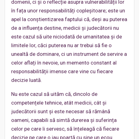
domenii, ci și o reflecție asupra vulnerabilității lor
în fața unor responsabilități copleșitoare; este un
apel la conștientizarea faptului că, deși au puterea
de a influența destine, medicii și judecătorii nu
este cazul să uite niciodată de umanitatea și de
limitele lor, căci puterea nu ar trebui să fie o
unealtă de dominare, ci un instrument de servire a
celor aflați în nevoie, un memento constant al
responsabilității imense care vine cu fiecare
decizie luată.
Nu este cazul să uităm că, dincolo de
competențele tehnice, atât medicii, cât și
judecătorii sunt și este necesar să rămână
oameni, capabili să simtă durerea și suferința
celor pe care îi servesc, să înțeleagă că fiecare
decizie pe care o iau poartă cu sine un ecou