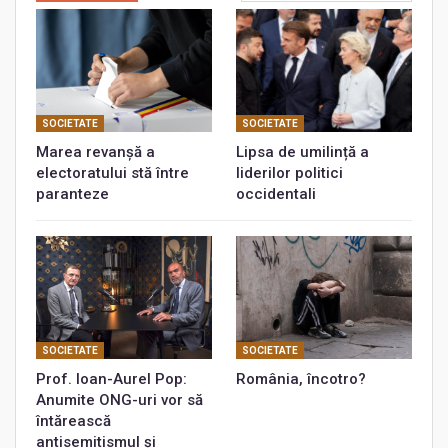
SOCIETATE
SOCIETATE
Marea revanșă a
Lipsa de umilință a
electoratului stă între
liderilor politici
paranteze
occidentali
SOCIETATE
SOCIETATE
Prof. Ioan-Aurel Pop:
România, încotro?
Anumite ONG-uri vor să
întărească
antisemitismul și