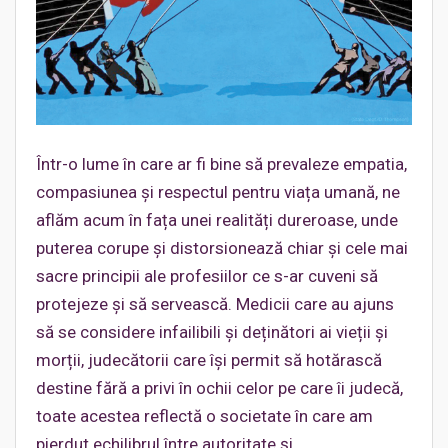
Într-o lume în care ar fi bine să prevaleze empatia,
compasiunea și respectul pentru viața umană, ne
aflăm acum în fața unei realități dureroase, unde
puterea corupe și distorsionează chiar și cele mai
sacre principii ale profesiilor ce s-ar cuveni să
protejeze și să servească. Medicii care au ajuns
să se considere infailibili și deținători ai vieții și
morții, judecătorii care își permit să hotărască
destine fără a privi în ochii celor pe care îi judecă,
toate acestea reflectă o societate în care am
pierdut echilibrul între autoritate și