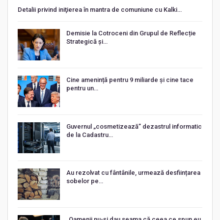
Detalii privind iniţierea în mantra de comuniune cu Kalki…
Demisie la Cotroceni din Grupul de Reflecție
Strategică și…
Cine amenință pentru 9 miliarde și cine tace
pentru un…
Guvernul „cosmetizează” dezastrul informatic
de la Cadastru…
Au rezolvat cu fântânile, urmează desființarea
sobelor pe…
„Oamenii nu-și dau seama că ceea ce spun eu