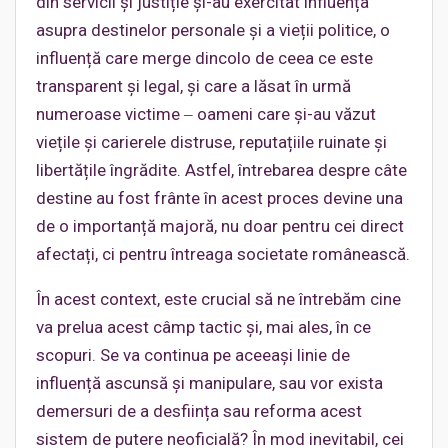
din servicii și justiție și-au exercitat influența
asupra destinelor personale și a vieții politice, o
influență care merge dincolo de ceea ce este
transparent și legal, și care a lăsat în urmă
numeroase victime ‒ oameni care și-au văzut
viețile și carierele distruse, reputațiile ruinate și
libertățile îngrădite. Astfel, întrebarea despre câte
destine au fost frânte în acest proces devine una
de o importanță majoră, nu doar pentru cei direct
afectați, ci pentru întreaga societate românească.
În acest context, este crucial să ne întrebăm cine
va prelua acest câmp tactic și, mai ales, în ce
scopuri. Se va continua pe aceeași linie de
influență ascunsă și manipulare, sau vor exista
demersuri de a desființa sau reforma acest
sistem de putere neoficială? În mod inevitabil, cei