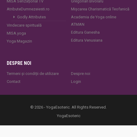
MISA Senzaţional TV
Gregorian Bivolaru
AtributeDumnezeiesti.ro
Mișcarea Charismatică Teofanică
Godly Attributes
Academia de Yoga online
ATMAN
Vindecare spirituală
Editura Ganesha
MISA.yoga
Editura Venusiana
Yoga Magazin
DESPRE NOI
Termeni și condiții de utilizare
Despre noi
Contact
Login
© 2026 - YogaEsoteric. All Rights Reserved.
YogaEsoteric