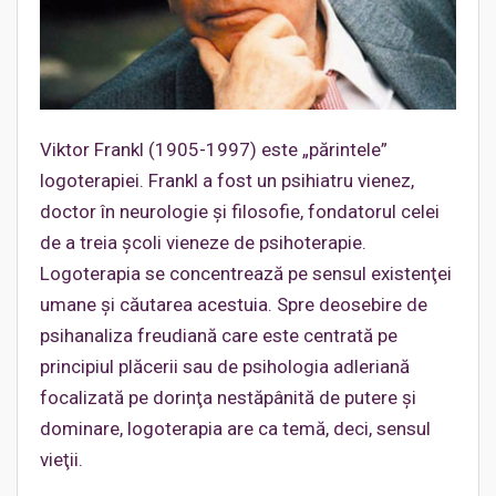
Viktor Frankl (1905-1997) este „părintele”
logoterapiei. Frankl a fost un psihiatru vienez,
doctor în neurologie şi filosofie, fondatorul celei
de a treia şcoli vieneze de psihoterapie.
Logoterapia se concentrează pe sensul existenţei
umane şi căutarea acestuia. Spre deosebire de
psihanaliza freudiană care este centrată pe
principiul plăcerii sau de psihologia adleriană
focalizată pe dorinţa nestăpânită de putere şi
dominare, logoterapia are ca temă, deci, sensul
vieţii.