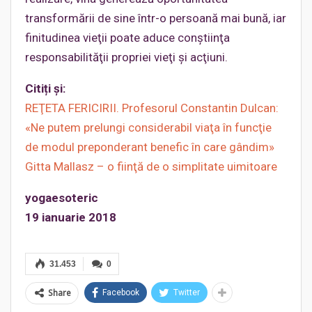
transformării de sine într-o persoană mai bună, iar
finitudinea vieţii poate aduce conştiinţa
responsabilităţii propriei vieţi și acţiuni.
Citiți și:
REŢETA FERICIRII. Profesorul Constantin Dulcan:
«Ne putem prelungi considerabil viaţa în funcţie
de modul preponderant benefic în care gândim»
Gitta Mallasz – o fiinţă de o simplitate uimitoare
yogaesoteric
19 ianuarie 2018
31.453
0
Share
Facebook
Twitter