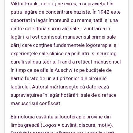
Viktor Frankl, de origine evreu, a supravieţuit în
patru lagăre de concentrare naziste. În 1942 este
deportat în lagăr împreună cu mama, tatăl şi una
dintre cele două surori ale sale. La intrarea în
lagăr i-a fost confiscat manuscrisul primei sale
cărţi care conţinea fundamentele logoterapiei şi
experienţele sale clinice ca psihiatru şi neurolog
care îi validau teoria. Frankl a refăcut manuscrisul
în timp ce se afla la Auschwitz pe bucăţele de
hârtie furate de un alt prizonier din birourile
lagărului. Autorul mărturiseşte că datorează
supravieţuirea în lagăr hotărârii sale de a reface
manuscrisul confiscat.
Etimologia cuvântului logoterapie provine din
limba greacă (Logos = cuvânt, discurs, motiv).