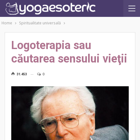
Home
Spiritualitate universală
Logoterapia sau
căutarea sensului vieţii
31.453
0