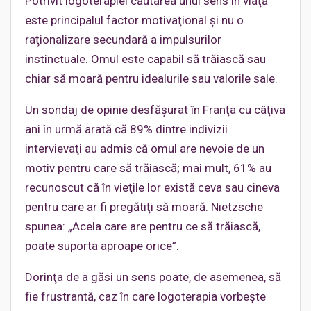
Potrivit logoterapiei căutarea unui sens în viaţă
este principalul factor motivaţional şi nu o
raţionalizare secundară a impulsurilor
instinctuale. Omul este capabil să trăiască sau
chiar să moară pentru idealurile sau valorile sale.
Un sondaj de opinie desfăşurat în Franţa cu câţiva
ani în urmă arată că 89% dintre indivizii
intervievaţi au admis că omul are nevoie de un
motiv pentru care să trăiască; mai mult, 61% au
recunoscut că în vieţile lor există ceva sau cineva
pentru care ar fi pregătiţi să moară. Nietzsche
spunea: „Acela care are pentru ce să trăiască,
poate suporta aproape orice”.
Dorinţa de a găsi un sens poate, de asemenea, să
fie frustrantă, caz în care logoterapia vorbeşte