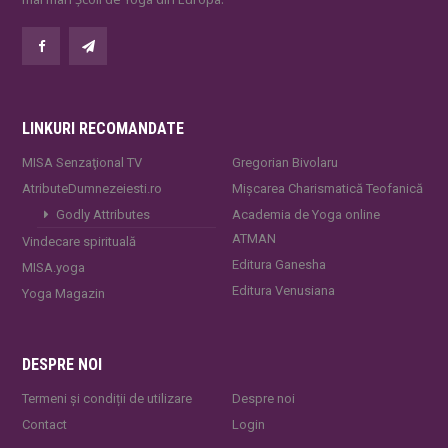
LINKURI RECOMANDATE
MISA Senzaţional TV
Gregorian Bivolaru
AtributeDumnezeiesti.ro
Mișcarea Charismatică Teofanică
Godly Attributes
Academia de Yoga online
ATMAN
Vindecare spirituală
Editura Ganesha
MISA.yoga
Editura Venusiana
Yoga Magazin
DESPRE NOI
Termeni și condiții de utilizare
Despre noi
Contact
Login