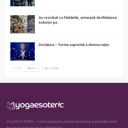
Au rezolvat cu fântânile, urmează desființarea
sobelor pe…
Dictatura – forma supremă a democrației
PREV
NEXT
1 din 3.744
YOGAESOTERIC - o enciclopedie ezoterică online și portalul celei
mai mari Școli de Yoga din Europa.