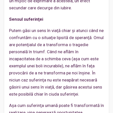
un mijloc de exprimare a acesteia, un efect
secundar care decurge din iubire.
Sensul suferinţei
Putem găsi un sens în viaţă chiar şi atunci când ne
confruntăm cu o situaţie lipsită de speranţă. Omul
are potenţialul de a transforma o tragedie
personală în triumf. Când ne aflăm în
incapacitatea de a schimba ceva (aşa cum este
exemplul unei boli incurabile), ne aflăm în faţa
provocării de a ne transforma pe noi înşine. În
niciun caz suferinţa nu este neapărat necesară
găsirii unui sens în viaţă, dar găsirea acestui sens
este posibilă chiar în ciuda suferinţei.
Aşa cum suferinţa umană poate fi transformată în
realizare, vina generează oportunitatea