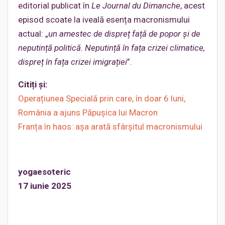
editorial publicat în
Le Journal du Dimanche
, acest
episod scoate la iveală esența macronismului
actual: „
un amestec de dispreț față de popor și de
neputință politică. Neputință în fața crizei climatice,
dispreț în fața crizei imigrației
”.
Citiți și:
Operațiunea Specială prin care, în doar 6 luni,
România a ajuns Păpușica lui Macron
Franța în haos: așa arată sfârșitul macronismului
yogaesoteric
17 iunie 2025