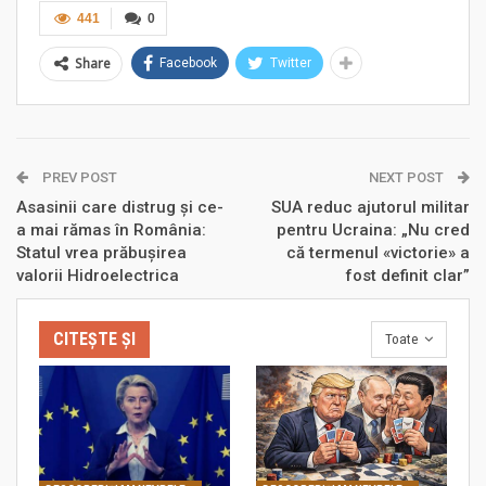
441
0
Share
Facebook
Twitter
PREV POST
NEXT POST
Asasinii care distrug și ce-
SUA reduc ajutorul militar
a mai rămas în România:
pentru Ucraina: „Nu cred
Statul vrea prăbușirea
că termenul «victorie» a
valorii Hidroelectrica
fost definit clar”
CITEȘTE ȘI
Toate