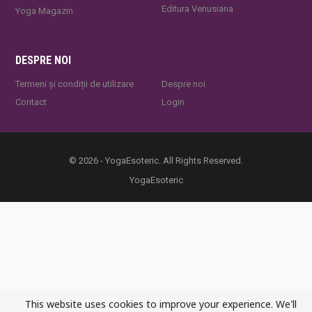
Editura Venusiana
Yoga Magazin
DESPRE NOI
Termeni și condiții de utilizare
Despre noi
Contact
Login
© 2026 - YogaEsoteric. All Rights Reserved.
YogaEsoteric
This website uses cookies to improve your experience. We'll