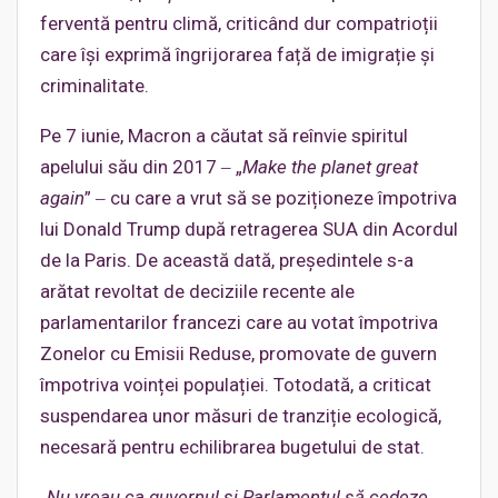
ferventă pentru climă, criticând dur compatrioții
care își exprimă îngrijorarea față de imigrație și
criminalitate.
Pe 7 iunie, Macron a căutat să reînvie spiritul
apelului său din 2017 ‒ „
Make the planet great
again
” ‒ cu care a vrut să se poziționeze împotriva
lui Donald Trump după retragerea SUA din Acordul
de la Paris. De această dată, președintele s-a
arătat revoltat de deciziile recente ale
parlamentarilor francezi care au votat împotriva
Zonelor cu Emisii Reduse, promovate de guvern
împotriva voinței populației. Totodată, a criticat
suspendarea unor măsuri de tranziție ecologică,
necesară pentru echilibrarea bugetului de stat.
„
Nu vreau ca guvernul și Parlamentul să cedeze