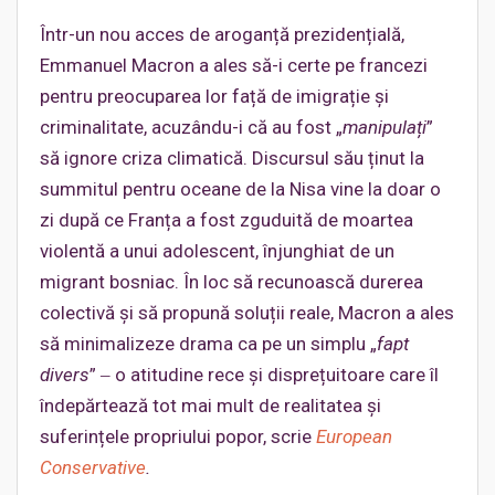
Într-un nou acces de aroganță prezidențială,
Emmanuel Macron a ales să-i certe pe francezi
pentru preocuparea lor față de imigrație și
criminalitate, acuzându-i că au fost „
manipulați
”
să ignore criza climatică. Discursul său ținut la
summitul pentru oceane de la Nisa vine la doar o
zi după ce Franța a fost zguduită de moartea
violentă a unui adolescent, înjunghiat de un
migrant bosniac. În loc să recunoască durerea
colectivă și să propună soluții reale, Macron a ales
să minimalizeze drama ca pe un simplu „
fapt
divers
” ‒ o atitudine rece și disprețuitoare care îl
îndepărtează tot mai mult de realitatea și
suferințele propriului popor, scrie
European
Conservative
.