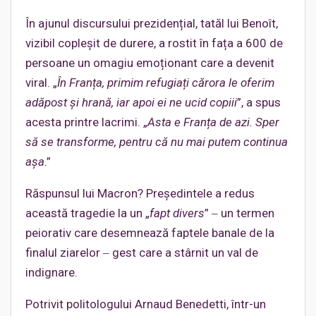
În ajunul discursului prezidențial, tatăl lui Benoît,
vizibil copleșit de durere, a rostit în fața a 600 de
persoane un omagiu emoționant care a devenit
viral. „
În Franța, primim refugiați cărora le oferim
adăpost și hrană, iar apoi ei ne ucid copiii
”, a spus
acesta printre lacrimi. „
Asta e Franța de azi. Sper
să se
transforme
, pentru că nu mai putem continua
așa
.”
Răspunsul lui Macron? Președintele a redus
această tragedie la un „
fapt divers
” ‒ un termen
peiorativ care desemnează faptele banale de la
finalul ziarelor ‒ gest care a stârnit un val de
indignare.
Potrivit politologului Arnaud Benedetti, într-un