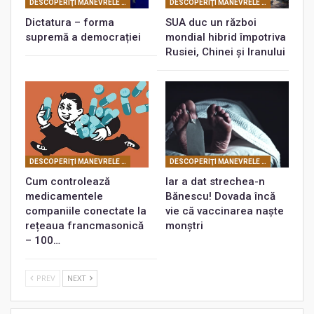
DESCOPERIŢI MANEVRELE FRANCMASONERIEI
DESCOPERIŢI MANEVRELE FRANCMASONERIEI
Dictatura – forma
SUA duc un război
supremă a democrației
mondial hibrid împotriva
Rusiei, Chinei și Iranului
DESCOPERIŢI MANEVRELE FRANCMASONERIEI
DESCOPERIŢI MANEVRELE FRANCMASONERIEI
Cum controlează
Iar a dat strechea-n
medicamentele
Bănescu! Dovada încă
companiile conectate la
vie că vaccinarea naște
rețeaua francmasonică
monștri
– 100…
PREV
NEXT