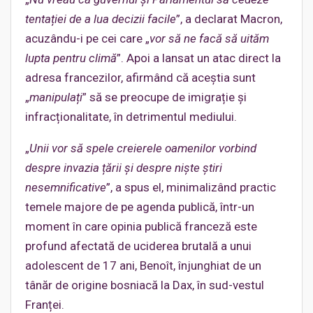
tentației de a lua decizii facile
”, a declarat Macron,
acuzându-i pe cei care „
vor să ne facă să uităm
lupta pentru climă
”. Apoi a lansat un atac direct la
adresa francezilor, afirmând că aceștia sunt
„
manipulați
” să se preocupe de imigrație și
infracționalitate, în detrimentul mediului.
„
Unii vor să spele creierele oamenilor vorbind
despre invazia țării și despre niște știri
nesemnificative
”, a spus el, minimalizând practic
temele majore de pe agenda publică, într-un
moment în care opinia publică franceză este
profund afectată de uciderea brutală a unui
adolescent de 17 ani, Benoît, înjunghiat de un
tânăr de origine bosniacă la Dax, în sud-vestul
Franței.