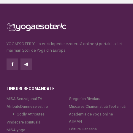
YOGAESOTERIC - o enciclopedie ezoterică online și portalul celei
mai mari Școli de Yoga din Europa.
LINKURI RECOMANDATE
MISA Senzaţional TV
Gregorian Bivolaru
AtributeDumnezeiesti.ro
Mișcarea Charismatică Teofanică
Godly Attributes
Academia de Yoga online
ATMAN
Vindecare spirituală
Editura Ganesha
MISA.yoga