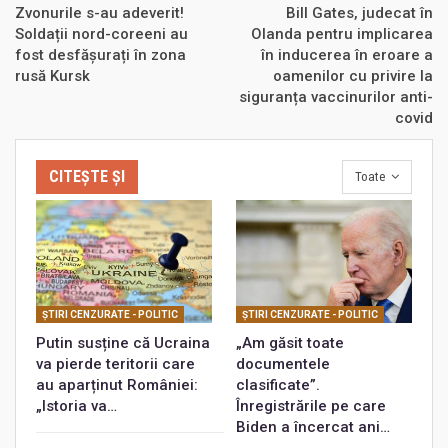
Zvonurile s-au adeverit!
Bill Gates, judecat în
Soldații nord-coreeni au
Olanda pentru implicarea
fost desfășurați în zona
în inducerea în eroare a
rusă Kursk
oamenilor cu privire la
siguranța vaccinurilor anti-
covid
CITEȘTE ȘI
Toate
ŞTIRI CENZURATE - POLITIC
ŞTIRI CENZURATE - POLITIC
Putin susține că Ucraina
„Am găsit toate
va pierde teritorii care
documentele
au aparținut României:
clasificate”.
„Istoria va…
Înregistrările pe care
Biden a încercat ani…