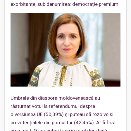
exorbitante, sub denumirea: democrație premium.
Umbrele din diaspora moldovenească au
răsturnat votul la referendumul despre
diversiunea UE (50,39%) și puteau să rezolve și
prezidențialele din primul tur (42,45%). Ar fi fost
prea mult. O vor putea face în turul doi, dacă