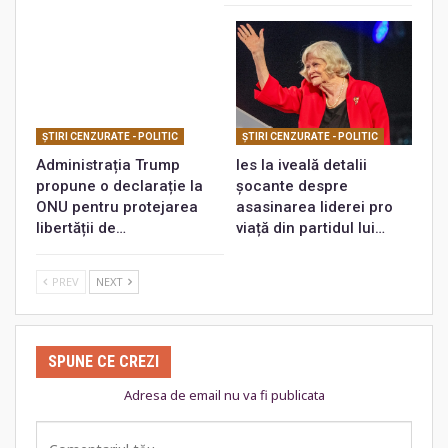
ŞTIRI CENZURATE - POLITIC
ŞTIRI CENZURATE - POLITIC
Administrația Trump
Ies la iveală detalii
propune o declarație la
șocante despre
ONU pentru protejarea
asasinarea liderei pro
libertății de…
viață din partidul lui…
PREV
NEXT
SPUNE CE CREZI
Adresa de email nu va fi publicata