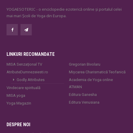
YOGAESOTERIC - o enciclopedie ezoterică online și portalul celei
mai mari Școli de Yoga din Europa.
LINKURI RECOMANDATE
MISA Senzaţional TV
Gregorian Bivolaru
AtributeDumnezeiesti.ro
Mișcarea Charismatică Teofanică
Godly Attributes
Academia de Yoga online
ATMAN
Vindecare spirituală
Editura Ganesha
MISA.yoga
Editura Venusiana
Yoga Magazin
DESPRE NOI