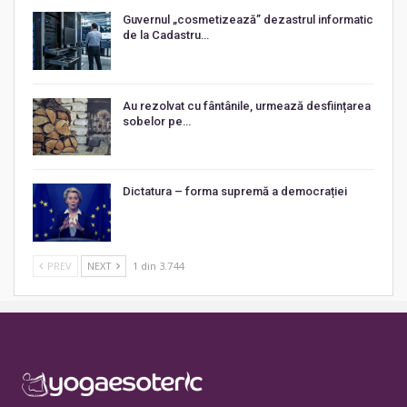
Guvernul „cosmetizează” dezastrul informatic
de la Cadastru…
Au rezolvat cu fântânile, urmează desființarea
sobelor pe…
Dictatura – forma supremă a democrației
PREV
NEXT
1 din 3.744