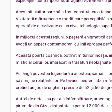
explicațiile contemporane, atrăgând vizitatorii cu p
Acest sit uluitor pare să fi fost construit cu o tehn
Vizitatorii mărturisesc o modificare perceptibilă a sti
operată de o civilizație cu un nivel tehnologic superl
În mijlocul acestei regiuni, o peșteră enigmatică asc
evocă un aspect contemporan, cu linii aproape perfe
Această poartă cosmică, potrivit miturilor incașe, ar 
mistic al cerurilor, îmbrăcat în trăsături neobișnuite 
Pe lângă povestea legendară a acesteia, șamanii local
să sprijine relatările lor. Pe tavanul peșterii stau mă
creând un joc de unghiuri precise de 52 și 60 de gr
Astfel de detalii nu par a fi întâmplătoare, arheolo
piramide din Giza, distanțate la peste 12.000 de kil