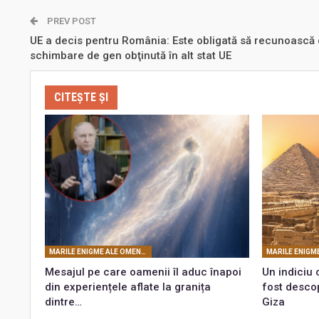
PREV POST
UE a decis pentru România: Este obligată să recunoască 
schimbare de gen obţinută în alt stat UE
CITEȘTE ȘI
MARILE ENIGME ALE OMENIRII
Mesajul pe care oamenii îl aduc înapoi
Un indiciu 
din experiențele aflate la granița
fost desco
dintre…
Giza