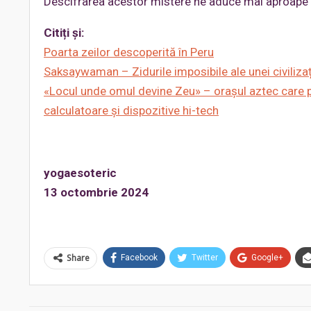
Descifrarea acestor mistere ne aduce mai aproape de
Citiți și:
Poarta zeilor descoperită în Peru
Saksaywaman – Zidurile imposibile ale unei civiliza
«Locul unde omul devine Zeu» – orașul aztec care pr
calculatoare și dispozitive hi-tech
yogaesoteric
13 octombrie 2024
Share
Facebook
Twitter
Google+