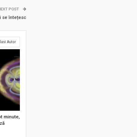
NEXT POST
 se întețesc
lasi Autor
pt minute,
ză