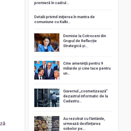
premieră în cadrul…
Detalii privind iniţierea în mantra de
comuniune cu Kalki…
Demisie la Cotroceni din
Grupul de Reflecție
Strategică și…
Cine amenință pentru 9
miliarde și cine tace pentru
un…
Guvernul „cosmetizează”
dezastrul informatic de la
Cadastru…
Au rezolvat cu fântânile,
ază
urmează desființarea
sobelor pe…