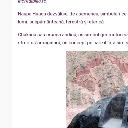
incredibilia.ro
.
Naupa Huaca dezvăluie, de asemenea, simboluri ce r
lumi: subpământeană, terestră și eterică.
Chakana sau crucea andină, un simbol geometric sacr
structură imaginară, un concept pe care îl întâlnim și 