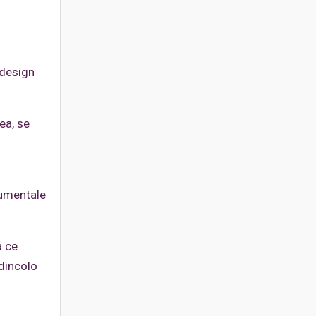
 design
ea, se
i
onumentale
a ce
 dincolo