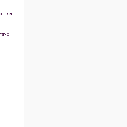
r trei
ntr-o