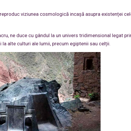
eproduc viziunea cosmologică incașă asupra existenței celo
u, ne duce cu gândul la un univers tridimensional legat pri
la alte culturi ale lumii, precum egiptenii sau celții.