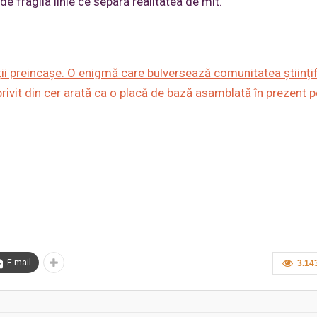
 fragila linie ce separă realitatea de mit.
ții preincașe. O enigmă care bulversează comunitatea științi
ivit din cer arată ca o placă de bază asamblată în prezent p
E-mail
3.14