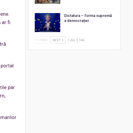
iene.
Dictatura – forma supremă
a democrației
 ar fi
PREV
NEXT
1 din 3.744
tră
 portal
ile par
rn,
 marilor