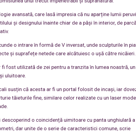
romisiunea unui trecut impenetrabil și supranatural.
ologie avansată, care lasă impresia că nu aparține lumii peruv
lului și designului înainte chiar de a păși în interior, de parcă
ativ.
unde o intrare în formă de V inversat, unde sculpturile în pia
cte și suprafețe netede care alcătuiesc o ușă către nicăieri.
fi fost utilizată de zei pentru a tranzita în lumea noastră, un
și uluitoare.
i susțin că acesta ar fi un portal folosit de incași, iar dovez
rturie tăieturile fine, similare celor realizate cu un laser mode
ade.
gii descoperind o coincidență uimitoare cu panta unghiulară a
ometri, dar unite de o serie de caracteristici comune, scrie