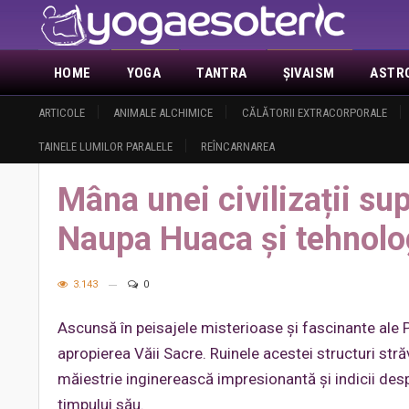
HOME
YOGA
TANTRA
ŞIVAISM
ASTR
ACTUALITATE
ARTICOLE
ANIMALE ALCHIMICE
DEMASCAREA MASONERIEI
CĂLĂTORII EXTRACORPORALE
ANUNŢURI
DESPRE 
TAINELE LUMILOR PARALELE
REÎNCARNAREA
Home
Paranormal
Marile enigme ale omenirii
Mâna unei civil
Mâna unei civilizații su
Naupa Huaca și tehnolog
3.143
0
Ascunsă în peisajele misterioase și fascinante ale P
apropierea Văii Sacre. Ruinele acestei structuri stră
măiestrie inginerească impresionantă și indicii desp
timpului său.