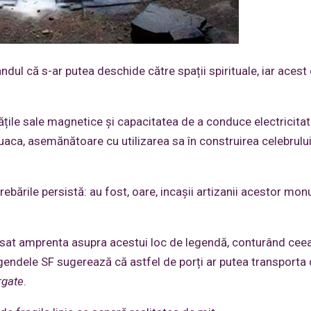
gândul că s-ar putea deschide către spații spirituale, iar acest
tățile sale magnetice și capacitatea de a conduce electricitat
aca, asemănătoare cu utilizarea sa în construirea celebrulu
trebările persistă: au fost, oare, incașii artizanii acestor m
i lăsat amprenta asupra acestui loc de legendă, conturând cee
gendele SF sugerează că astfel de porți ar putea transporta
rgate
.