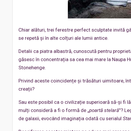
Chiar alături, trei ferestre perfect sculptate invită 
se repetă și în alte colțuri ale lumii antice.
Detalii ca piatra albastră, cunoscută pentru proprie
găsesc în concentrația sa cea mai mare la Naupa Hu
Stonehenge.
Privind aceste coincidențe și trăsături uimitoare, în
creații?
Sau este posibil ca o civilizație superioară să-și f
mulți consideră a fi o formă de „
poartă stelară
”? Le
de galaxii, evocând imaginația odată cu serialul
Sta