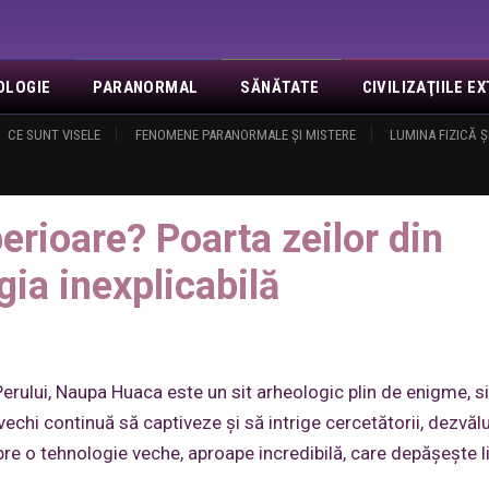
OLOGIE
PARANORMAL
SĂNĂTATE
CIVILIZAŢIILE 
NOI
CE SUNT VISELE
EVENIMENTE
FENOMENE PARANORMALE ŞI MISTERE
REVELAŢII
MISA
CONTACT
LUMINA FIZICĂ Ş
LOGIN
O
izații superioare? Poarta zeilor din Naupa Huaca și tehnologia inexplicabilă
perioare? Poarta zeilor din
ia inexplicabilă
erului, Naupa Huaca este un sit arheologic plin de enigme, si
vechi continuă să captiveze și să intrige cercetătorii, dezvăl
re o tehnologie veche, aproape incredibilă, care depășește l