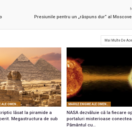
o
Presiunile pentru un „răspuns dur” al Moscovei
Mai Multe De Ace
MARILE ENIGME ALE OMENIRII
MARILE ENIGME ALE OMENIRII
criptic lăsat la piramide a
NASA dezvăluie că la fiecare o
perit. Megastructura de sub
portaluri misterioase conectea
Pământul cu…