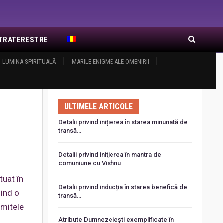
EXTRATERESTRE
I LUMINA SPIRITUALĂ
RA DE RĂSĂRIT
ARTICOLE RECENTE
MARILE ENIGME ALE OMENIRII
ULTIMELE ARTICOLE
Detalii privind inițierea în starea minunată de
transă…
Detalii privind iniţierea în mantra de
comuniune cu Vishnu
tuat în
Detalii privind inducția în starea benefică de
uind o
transă…
imitele
Atribute Dumnezeiești exemplificate în