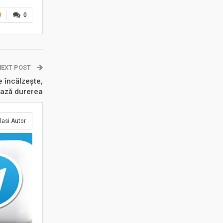
0
0
NEXT POST
 încălzește,
ează durerea
lasi Autor