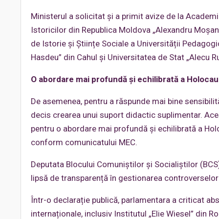
Ministerul a solicitat și a primit avize de la Academ
Istoricilor din Republica Moldova „Alexandru Moșanu”
de Istorie și Științe Sociale a Universității Pedago
Hasdeu” din Cahul și Universitatea de Stat „Alecu Rus
O abordare mai profundă și echilibrată a Holocau
De asemenea, pentru a răspunde mai bine sensibilități
decis crearea unui suport didactic suplimentar. Acest
pentru o abordare mai profundă și echilibrată a Hol
conform comunicatului MEC.
Deputata Blocului Comuniștilor și Socialiștilor (BCS)
lipsă de transparență în gestionarea controverselor 
Într-o declarație publică, parlamentara a criticat absen
internaționale, inclusiv Institutul „Elie Wiesel” di