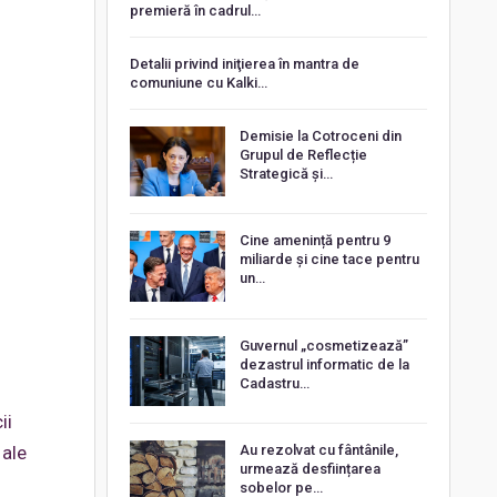
premieră în cadrul…
Detalii privind iniţierea în mantra de
comuniune cu Kalki…
Demisie la Cotroceni din
Grupul de Reflecție
Strategică și…
Cine amenință pentru 9
miliarde și cine tace pentru
un…
Guvernul „cosmetizează”
dezastrul informatic de la
Cadastru…
ii
 ale
Au rezolvat cu fântânile,
urmează desființarea
sobelor pe…