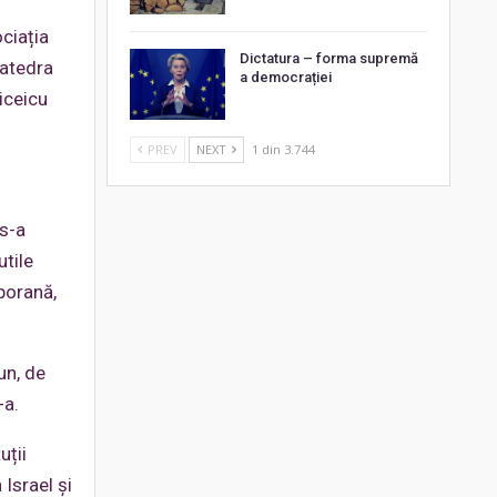
ociația
Dictatura – forma supremă
Catedra
a democrației
iceicu
PREV
NEXT
1 din 3.744
 s-a
utile
porană,
un, de
-a.
uții
Israel și