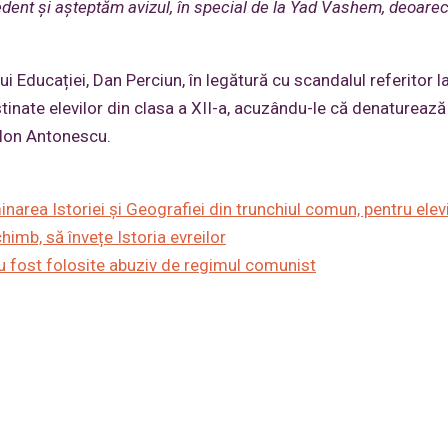
dent și aștep
t
ăm avizul, în special de la Yad Vashem, deoare
ui Educației, Dan Perciun, în legătură cu scandalul referitor l
stinate elevilor din clasa a XII-a, acuzându-le că denaturează
e Ion Antonescu.
narea Istoriei și Geografiei din trunchiul comun, pentru elevi
chimb, să învețe Istoria evreilor
au fost folosite abuziv de regimul comunist