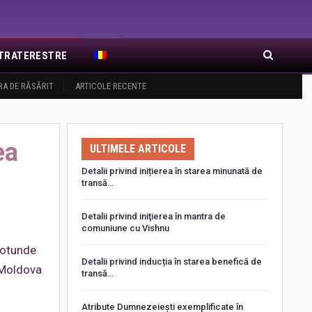
EXTRATERESTRE
RA DE RĂSĂRIT
ARTICOLE RECENTE
ea
ULTIMELE ARTICOLE
Detalii privind inițierea în starea minunată de
transă…
Detalii privind iniţierea în mantra de
comuniune cu Vishnu
 rotunde
Detalii privind inducția în starea benefică de
a Moldova
transă…
Atribute Dumnezeiești exemplificate în