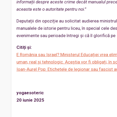
informații despre aceste crime decât manualul prece
aceasta este o autoritate pentru noi
.”
Deputații din opoziție au solicitat audierea ministrul
manualele de istorie pentru liceu, în special cele de
evenimente sau perioade întregi și că îl glorifică p
Citiți și:
E România sau Israel? Ministerul Educației vrea elimi
uman, real și tehnologic. Aceștia vor fi obligați, în s
Ioan-Aurel Pop: Etichetele de legionar sau fascist 
yogaesoteric
20 iunie 2025