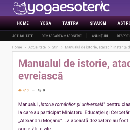
HOME
YOGA
TANTRA
ŞIVAISM
ASTR
ACTUALITATE
DEMASCAREA MASONERIEI
ANUNŢURI
DESPRE 
Home
Actualitate
Ştiri
Manualul de istorie, atacat în instanță
Manualul de istorie, ata
evreiască
610
0
Manualul „
Istoria românilor și universală
” pentru clas
la care au participat Ministerul Educației și Cercetă
„Alexandru Moșanu”. La această dezbatere au fost invi
societății civile.