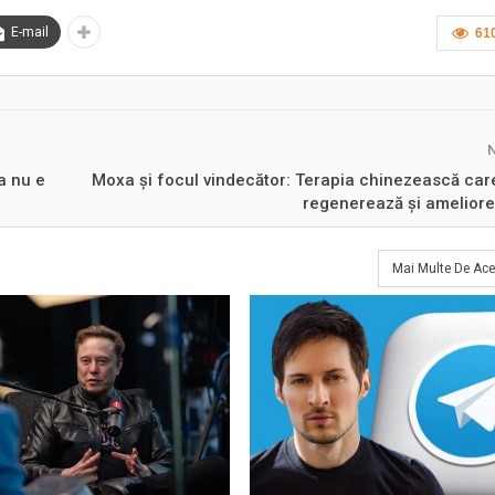
E-mail
61
a nu e
Moxa și focul vindecător: Terapia chinezească care
regenerează și amelior
Mai Multe De Ace