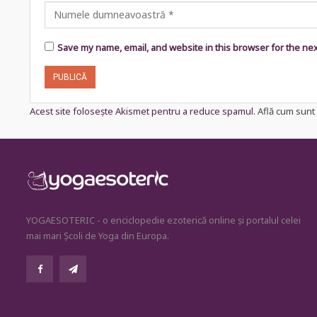
Save my name, email, and website in this browser for the ne
Acest site folosește Akismet pentru a reduce spamul.
Află cum sunt 
YOGAESOTERIC - o enciclopedie ezoterică online și portalul celei
mai mari Școli de Yoga din Europa.