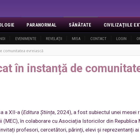
OLOGIE
PARANORMAL
SĂNĂTATE
CIVILIZAŢIILE 
NOI
EVENIMENTE
REVELAŢII
MISA
CONTACT
LOGIN
O
 de comunitatea evreiască
cat în instanță de comunitat
a a XII-a (
Editura Știința
, 2024), a fost subiectul unei mesei
rii (MEC), în colaborare cu Asociația Istoricilor din Republic
tați profesori, cercetători, părinți, elevi și reprezentanți ai