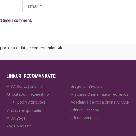
xt time I comment.
procesate datele comentariilor tale
.
LINKURI RECOMANDATE
MISA Senzaţional TV
Gregorian Bivolaru
AtributeDumnezeiesti.ro
Mișcarea Charismatică Teofanică
Godly Attributes
Academia de Yoga online ATMAN
Editura Ganesha
Vindecare spirituală
Editura Venusiana
MISA.yoga
Yoga Magazin