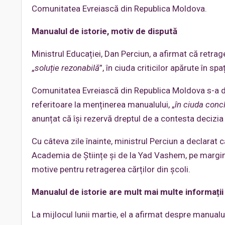
Comunitatea Evreiască din Republica Moldova.
Manualul de istorie, motiv de dispută
Ministrul Educației, Dan Perciun, a afirmat că retrag
„
soluție rezonabilă
”, în ciuda criticilor apărute în spaț
Comunitatea Evreiască din Republica Moldova s-a d
referitoare la menținerea manualului, „
în ciuda conclu
anunțat că își rezervă dreptul de a contesta decizia
Cu câteva zile înainte, ministrul Perciun a declarat că
Academia de Științe și de la Yad Vashem, pe margine
motive pentru retragerea cărților din școli.
Manualul de istorie are mult mai multe informaț
La mijlocul lunii martie, el a afirmat despre manualul