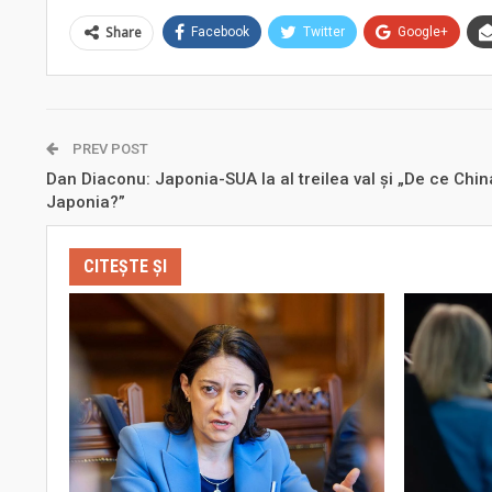
Share
Facebook
Twitter
Google+
PREV POST
Dan Diaconu: Japonia-SUA la al treilea val și „De ce Chin
Japonia?”
CITEȘTE ȘI