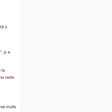
ntă o
e
”, și a
 la
 nu vede
mai multe