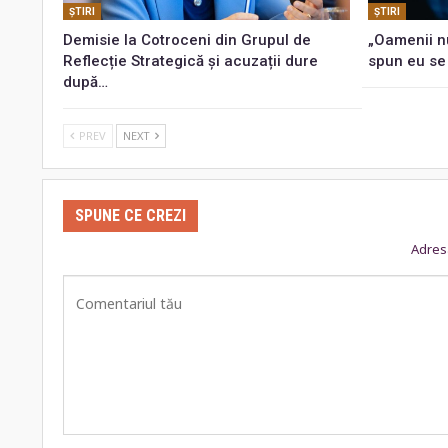
ŞTIRI
ŞTIRI
Demisie la Cotroceni din Grupul de
„Oamenii n
Reflecție Strategică și acuzații dure
spun eu se
după…
PREV
NEXT
SPUNE CE CREZI
Adresa