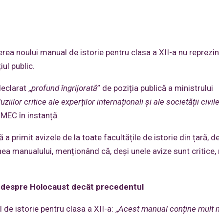
erea noului manual de istorie pentru clasa a XII-a nu reprezi
iul public.
eclarat „
profund îngrijorată
” de poziția publică a ministrului
ziilor critice ale experților internaționali și ale societății civil
 MEC în instanță.
 a primit avizele de la toate facultățile de istorie din țară, de
a manualului, menționând că, deși unele avize sunt critice,
ii despre Holocaust decât precedentul
 de istorie pentru clasa a XII-a: „
Acest manual conține mult 