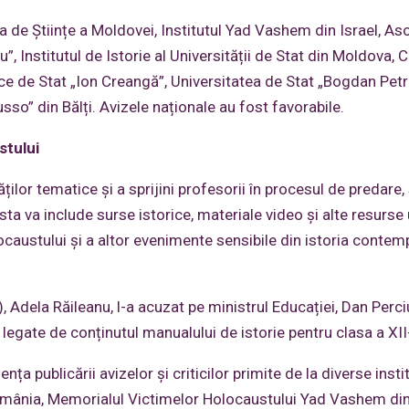
ia de Științe a Moldovei, Institutul Yad Vashem din Israel, As
, Institutul de Istorie al Universității de Stat din Moldova, 
gice de Stat „Ion Creangă”, Universitatea de Stat „Bogdan Petr
so” din Bălți. Avizele naționale au fost favorabile.
stului
lor tematice și a sprijini profesorii în procesul de predare,
a va include surse istorice, materiale video și alte resurse 
ocaustului și a altor evenimente sensibile din istoria contem
, Adela Răileanu, l-a acuzat pe ministrul Educației, Dan Perci
legate de conținutul manualului de istorie pentru clasa a XII
ța publicării avizelor și criticilor primite de la diverse instit
n România, Memorialul Victimelor Holocaustului Yad Vashem din 