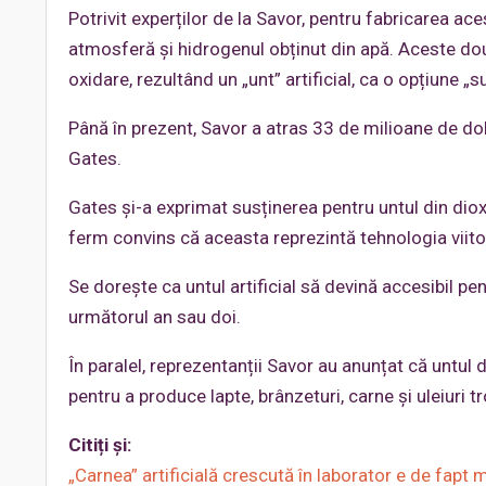
Potrivit experților de la Savor, pentru fabricarea ac
atmosferă și hidrogenul obținut din apă. Aceste do
oxidare, rezultând un „unt” artificial, ca o opțiune „s
Până în prezent, Savor a atras 33 de milioane de dola
Gates.
Gates și-a exprimat susținerea pentru untul din diox
ferm convins că aceasta reprezintă tehnologia viitor
Se dorește ca untul artificial să devină accesibil pen
următorul an sau doi.
În paralel, reprezentanții Savor au anunțat că untul 
pentru a produce lapte, brânzeturi, carne și uleiuri tro
Citiți și:
„Carnea” artificială crescută în laborator e de fap