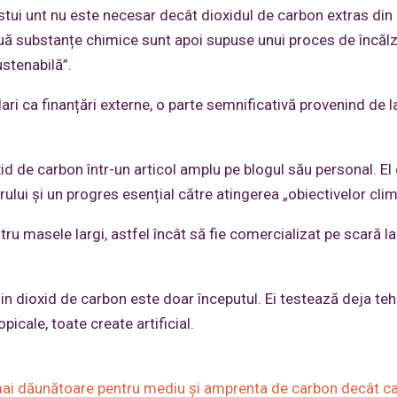
estui unt nu este necesar decât dioxidul de carbon extras din
uă substanțe chimice sunt apoi supuse unui proces de încălzi
ustenabilă”.
ri ca finanțări externe, o parte semnificativă provenind de la
id de carbon într-un articol amplu pe blogul său personal. El
ului și un progres esențial către atingerea „obiectivelor clim
tru masele largi, astfel încât să fie comercializat pe scară la
din dioxid de carbon este doar începutul. Ei testează deja teh
picale, toate create artificial.
t mai dăunătoare pentru mediu și amprenta de carbon decât c