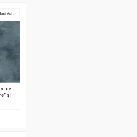
lasi Autor
ani de
e” și