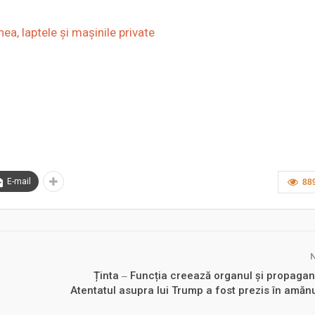
ea, laptele și mașinile private
E-mail
88
Ținta ‒ Funcția creează organul și propagan
Atentatul asupra lui Trump a fost prezis în amăn