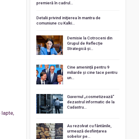
premieră în cadrul…
Detalii privind iniţierea în mantra de
comuniune cu Kalki…
Demisie la Cotroceni din
Grupul de Reflecție
Strategică și…
Cine amenință pentru 9
miliarde și cine tace pentru
un…
Guvernul „cosmetizează”
dezastrul informatic de la
Cadastru…
 lapte,
Au rezolvat cu fântânile,
urmează desființarea
sobelor pe…