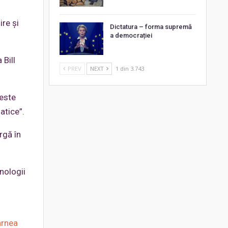
re și
Dictatura – forma supremă
a democrației
 Bill
PREV
NEXT
1 din 3.743
 este
atice”.
rgă în
nologii
arnea