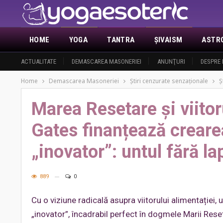
HOME
YOGA
TANTRA
ŞIVAISM
ASTR
ACTUALITATE
DEMASCAREA MASONERIEI
ANUNŢURI
DESPRE 
Home
Demascarea Masoneriei
Ştiri cenzurate senzaţionale
Ş
Marea Resetare și viitoru
Gates finanțează creare
„inovator”: untul fără la
889
0
Cu o viziune radicală asupra viitorului alimentației, 
„inovator”, încadrabil perfect în dogmele Marii Resetă