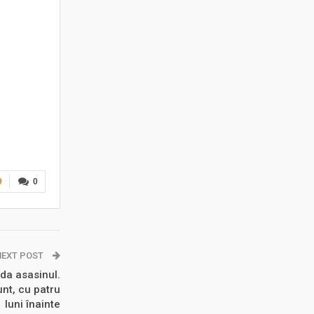
9
0
NEXT POST
da asasinul.
unt, cu patru
luni înainte