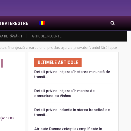
EXTRATERESTRE
RA DE RĂSĂRIT
ARTICOLE RECENTE
 Gates finanțează crearea unui produs așa-zis „inovator”: untul fără lapte
l
ULTIMELE ARTICOLE
Detalii privind inițierea în starea minunată de
transă…
Detalii privind iniţierea în mantra de
comuniune cu Vishnu
Detalii privind inducția în starea benefică de
transă…
așa-zis
Atribute Dumnezeiești exemplificate în