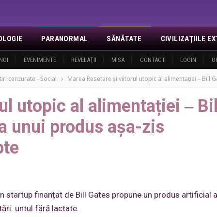
OLOGIE
PARANORMAL
SĂNĂTATE
CIVILIZAŢIILE 
NOI
EVENIMENTE
REVELAŢII
MISA
CONTACT
LOGIN
O
tiri cenzurate - Social
Marea Resetare și viitorul utopic al alimentației ‒ Bill
l utopic al alimentației ‒ Bil
a unui produs așa-zis
pte
un startup finanțat de Bill Gates propune un produs artificial 
ri: untul fără lactate.