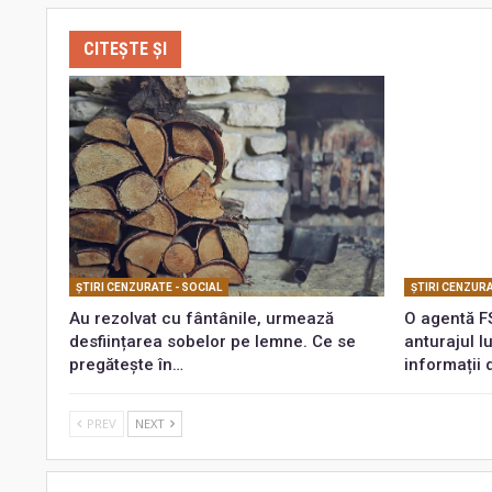
CITEȘTE ȘI
ŞTIRI CENZURATE - SOCIAL
ŞTIRI CENZURA
Au rezolvat cu fântânile, urmează
O agentă FS
desființarea sobelor pe lemne. Ce se
anturajul lu
pregătește în…
informații
PREV
NEXT