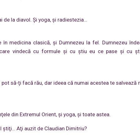
ai de la diavol. Şi yoga, şi radiestezia…
 în medicina clasică, şi Dumnezeu la fel. Dumnezeu înd
 care vindecă cu formule şi cu ştiu eu ce pase şi cu şt
 pot să-ţi facă rău, dar ideea că numai acestea te salvează n
nţele din Extremul Orient, şi yoga, şi toate astea.
 ştiţi… Aţi auzit de Claudian Dimitriu?