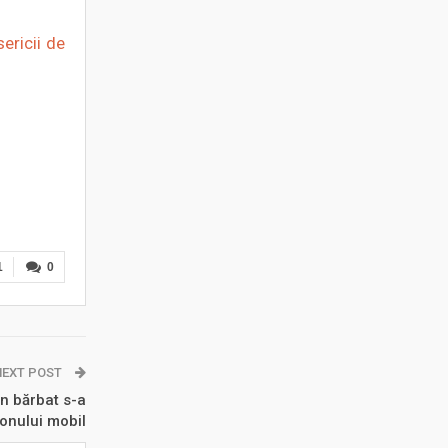
sericii de
1
0
NEXT POST
un bărbat s-a
fonului mobil