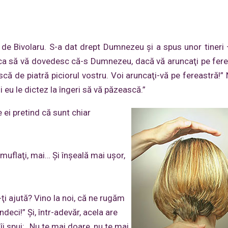
de Bivolaru. S-a dat drept Dumnezeu şi a spus unor tineri 
eu, ca să vă dovedesc că-s Dumnezeu, dacă vă aruncaţi pe fere
că de piatră piciorul vostru. Voi aruncaţi-vă pe fereastră!”
 eu le dictez la îngeri să vă păzească.”
 ei pretind că sunt chiar
uflaţi, mai… Şi înşeală mai uşor,
-ţi ajută? Vino la noi, că ne rugăm
indeci!” Şi, într-adevăr, acela are
i spui: „Nu te mai doare, nu te mai