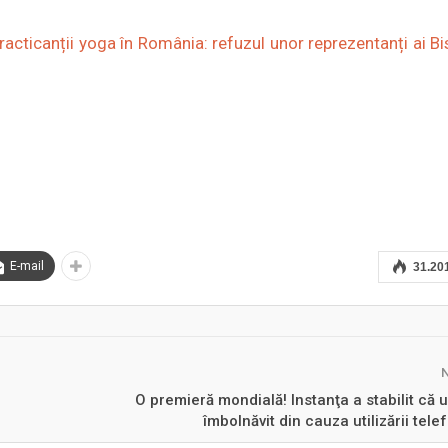
racticanții yoga în România: refuzul unor reprezentanți ai Bi
E-mail
31.20
O premieră mondială! Instanţa a stabilit că 
îmbolnăvit din cauza utilizării tele