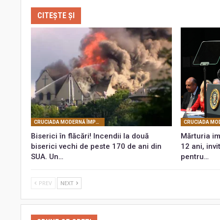
CITEȘTE ȘI
CRUCIADA MODERNĂ ÎMPOTRIVA SPIRITUALITĂŢII
Biserici în flăcări! Incendii la două
Mărturia im
biserici vechi de peste 170 de ani din
12 ani, inv
SUA. Un…
pentru…
PREV
NEXT