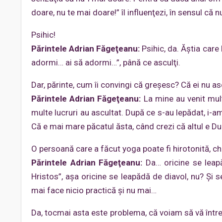
doare, nu te mai doare!” îl influenţezi, în sensul că 
Psihic!
Părintele Adrian Făgeţeanu:
Psihic, da. Ăştia care
adormi… ai să adormi…”, până ce asculţi.
Dar, părinte, cum îi convingi că greşesc? Că ei nu as
Părintele Adrian Făgeţeanu:
La mine au venit mulţ
multe lucruri au ascultat. După ce s-au lepădat, i-am 
Că e mai mare păcatul ăsta, când crezi că altul e 
O persoană care a făcut yoga poate fi hirotonită, ch
Părintele Adrian Făgeţeanu:
Da… oricine se leap
Hristos”, aşa oricine se leapădă de diavol, nu? Și 
mai face nicio practică şi nu mai…
Da, tocmai asta este problema, că voiam să vă într