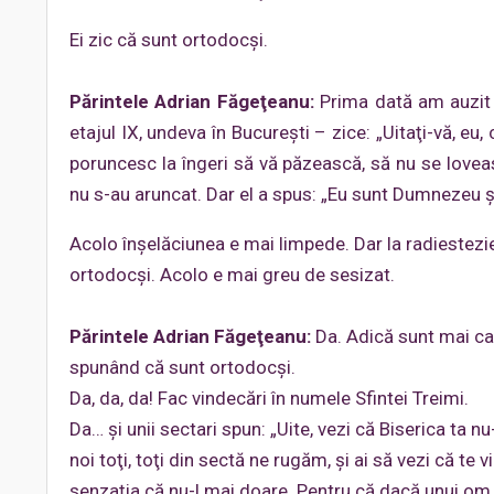
Ei zic că sunt ortodocşi.
Părintele Adrian Făgeţeanu:
Prima dată am auzit 
etajul IX, undeva în Bucureşti – zice: „Uitaţi-vă, 
poruncesc la îngeri să vă păzească, să nu se loveas
nu s-au aruncat. Dar el a spus: „Eu sunt Dumnezeu şi
Acolo înşelăciunea e mai limpede. Dar la radiestezie
ortodocşi. Acolo e mai greu de sesizat.
Părintele Adrian Făgeţeanu:
Da. Adică sunt mai cam
spunând că sunt ortodocşi.
Da, da, da! Fac vindecări în numele Sfintei Treimi.
Da… şi unii sectari spun: „Uite, vezi că Biserica ta nu
noi toţi, toţi din sectă ne rugăm, şi ai să vezi că te v
senzaţia că nu-l mai doare. Pentru că dacă unui om î