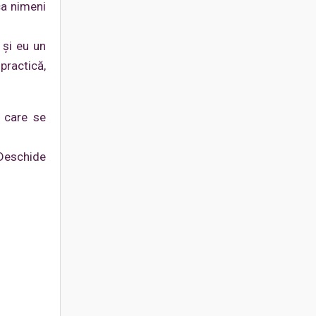
ca nimeni
 şi eu un
practică,
 care se
 Deschide