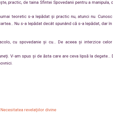
e, practic, de taina Sfintei Spovedanii pentru a manipula, 
umai teoretic s-a lepădat şi practic nu, atunci nu. Cunosc
cartea… Nu s-a lepădat decât spunând că s-a lepădat, dar în 
acolo, cu spovedanie şi cu… De aceea şi interzice celor
neţi. V-am spus şi de ăsta care are ceva lipsă la degete…
hovnici.
Necesitatea revelaţiilor divine