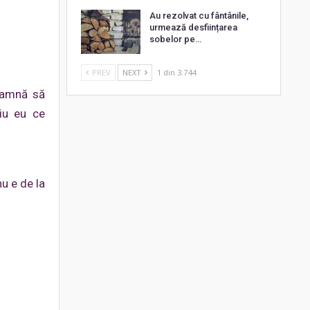
Au rezolvat cu fântânile,
urmează desființarea
sobelor pe…
PREV
NEXT
1 din 3.744
eamnă să
iu eu ce
u e de la