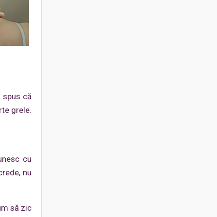
u spus că
rte grele.
unesc cu
crede, nu
um să zic