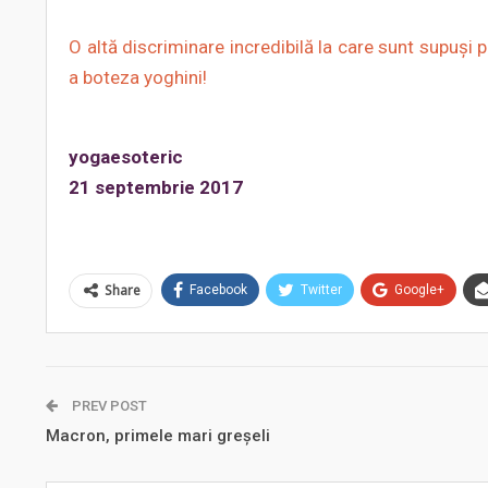
O altă discriminare incredibilă la care sunt supuși p
a boteza yoghini!
yogaesoteric
21 septembrie 2017
Share
Facebook
Twitter
Google+
PREV POST
Macron, primele mari greșeli