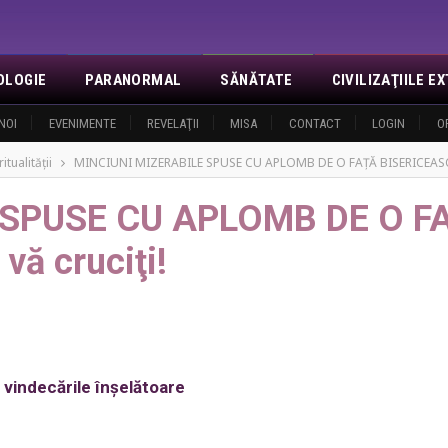
OLOGIE
PARANORMAL
SĂNĂTATE
CIVILIZAŢIILE 
NOI
EVENIMENTE
REVELAŢII
MISA
CONTACT
LOGIN
O
tualităţii
MINCIUNI MIZERABILE SPUSE CU APLOMB DE O FAŢĂ BISERICEASCĂ. Ci
 SPUSE CU APLOMB DE O F
vă cruciţi!
vindecările înşelătoare