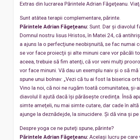
Extras din lucrarea Părintele Adrian Făgeţeanu. Vi
Sunt atâtea terapii complementare, părinte.
Părintele Adrian Făgeţeanu:
Sunt. Dar şi diavolul 
Domnul nostru Iisus Hristos, în Matei 24, că antihri
a ajuns la o perfecţiune neobişnuită, se fac numai co
se vor face proiecţii şi alte minuni care vor păcăli to
aceea, trebuie să fim atenţi, că vor veni mulţi prooro
vor face minuni. Vă dau un exemplu naiv şi o să mă 
spune unui bolnav: „Vezi că tu ai fost la biserica or
Vino la noi, că noi ne rugăm toată comunitatea, şi-ai 
diavolul îl ajută dacă îşi părăseşte credinţa. Însă a
simte ameţeli, nu mai simte cutare, dar cade în altă 
ajunge la deznădejde, la sinucidere. Şi dă vina şi 
Despre yoga ce ne puteţi spune, părinte?
Părintele Adrian Făgeţeanu:
Acelaşi lucru pe care vi