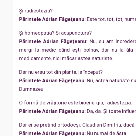
Şi radiestezia?
Părintele Adrian Făgeţeanu:
Este tot, tot, tot, num
Şi homeopatia? Şi acupunctura?
Părintele Adrian Făgeţeanu:
Nu, eu am încredere
mergi la medic când eşti bolnav, dar nu la ăla
medicamente, nici măcar astea naturiste.
Dar nu erau tot din plante, la început?
Părintele Adrian Făgeţeanu:
Nu, astea naturiste nu
Dumnezeu.
O formă de vrăjitorie este bioenergia, radiestezia.
Părintele Adrian Făgeţeanu:
Da, da. Şi toate influe
Dar ei se pretind ortodocşi. Claudian Dimitriu, dacă-l
Părintele Adrian Făgeţeanu:
Nu numai de ăsta.