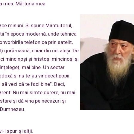
aţa mea. Mărturia mea
face minuni. Şi spune Mântuitorul,
ştii în epoca modernă, unde tehnica
nvorbirile telefonice prin satelit,
ţi gură-cască, chiar din cei aleşi. De
ci mincinoşi şi hristoşi mincinoşi şi
înţelegeţi mai bine. Un sectar
todoxă şi nu te-au vindecat popii.
să vezi că te faci bine”. Deci,
parent! Nu mai simte durere, nu mai
stare şi dă vina pe necazuri şi
pe Dumnezeu.
-l spun şi alţii.