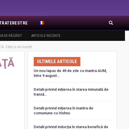
EXTRATERESTRE
RA DE RĂSĂRIT
ARTICOLE RECENTE
tiţi şi vă cruciţi!
AŢĂ
ULTIMELE ARTICOLE
Un nou tapas de 49 de zile cu mantra AUM,
între 9 august…
Detalii privind inițierea în starea minunată de
transă…
Detalii privind iniţierea în mantra de
comuniune cu Vishnu
Detalii privind inducția în starea benefică de