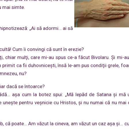
nu mai simte.
 hipnotizează: „Ai să adormi… ai să
cultă! Cum îi convingi că sunt în erezie?
i, chiar mulţi, care mi-au spus ce-a făcut Bivolaru. Şi mi-a
primit ca fii duhovniceşti, însă le-am pus condiţii grele, foa
Dumnezeu, nu?
iar dacă se întoarce?
ădă… aşa cum la botez spui: „Mă lepăd de Satana şi mă 
se uneşte pentru veşnicie cu Hristos, şi nu numai că nu mai 
eb, că poate… Am văzut la cineva, am văzut un caz aşa şi… c