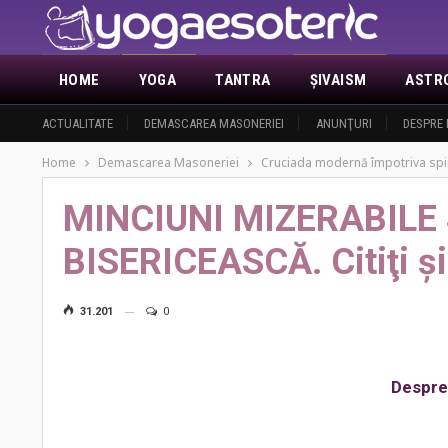
HOME
YOGA
TANTRA
ŞIVAISM
ASTR
ACTUALITATE
DEMASCAREA MASONERIEI
ANUNŢURI
DESPRE 
Home
Demascarea Masoneriei
Cruciada modernă împotriva spiri
MINCIUNI MIZERABILE
BISERICEASCĂ. Citiţi şi 
31.201
0
Despre 