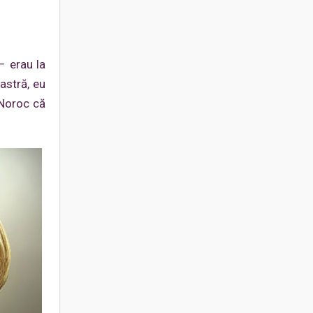
– erau la
astră, eu
 Noroc că