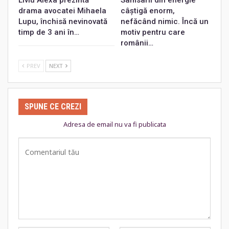
Liviu Alexa prezintă
Samsarii din energie
drama avocatei Mihaela
câștigă enorm,
Lupu, închisă nevinovată
nefăcând nimic. Încă un
timp de 3 ani în…
motiv pentru care
românii…
PREV
NEXT
SPUNE CE CREZI
Adresa de email nu va fi publicata