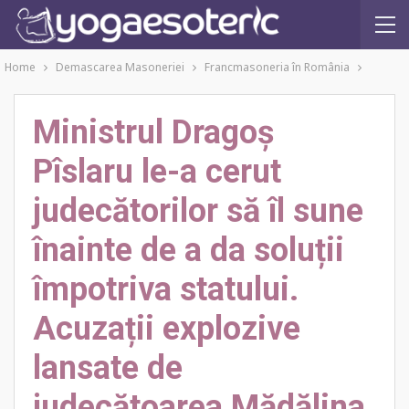
Home
Demascarea Masoneriei
Francmasoneria în România
Ministrul Dragoș
Pîslaru le-a cerut
judecătorilor să îl sune
înainte de a da soluții
împotriva statului.
Acuzații explozive
lansate de
judecătoarea Mădălina