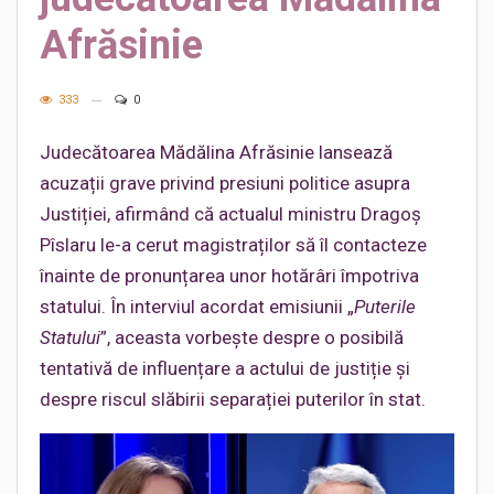
Afrăsinie
333
0
Judecătoarea Mădălina Afrăsinie lansează
acuzații grave privind presiuni politice asupra
Justiției, afirmând că actualul ministru Dragoș
Pîslaru le-a cerut magistraților să îl contacteze
înainte de pronunțarea unor hotărâri împotriva
statului. În interviul acordat emisiunii „
Puterile
Statului
”, aceasta vorbește despre o posibilă
tentativă de influențare a actului de justiție și
despre riscul slăbirii separației puterilor în stat.