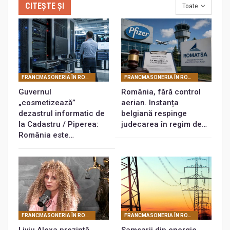
CITEȘTE ȘI
Toate
FRANCMASONERIA ÎN ROMÂNIA
FRANCMASONERIA ÎN ROMÂNIA
Guvernul
România, fără control
„cosmetizează”
aerian. Instanța
dezastrul informatic de
belgiană respinge
la Cadastru / Piperea:
judecarea în regim de…
România este…
FRANCMASONERIA ÎN ROMÂNIA
FRANCMASONERIA ÎN ROMÂNIA