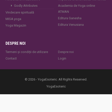
Godly Attributes
Academia de Yoga online
ATMAN
Vindecare spirituală
Editura Ganesha
MISA.yoga
Editura Venusiana
Yoga Magazin
DESPRE NOI
Termeni și condiții de utilizare
Despre noi
Contact
Login
© 2026 - YogaEsoteric. All Rights Reserved.
YogaEsoteric