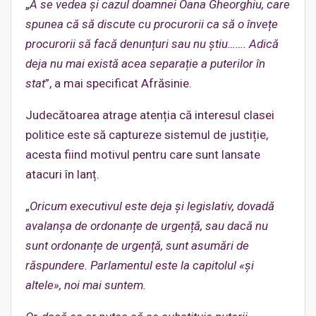
„
A se vedea și cazul doamnei Oana Gheorghiu, care
spunea că să discute cu procurorii ca să o învețe
procurorii să facă denunțuri sau nu știu……. Adică
deja nu mai există acea separație a puterilor în
stat
”, a mai specificat Afrăsinie.
Judecătoarea atrage atenția că interesul clasei
politice este să captureze sistemul de justiție,
acesta fiind motivul pentru care sunt lansate
atacuri în lanț.
„
Oricum executivul este deja și legislativ, dovadă
avalanșa de ordonanțe de urgență, sau dacă nu
sunt ordonanțe de urgență, sunt asumări de
răspundere.
Parlamentul este la capitolul «și
altele», noi mai suntem.