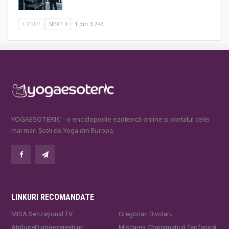
PREV
NEXT
1 din 3.743
YOGAESOTERIC - o enciclopedie ezoterică online și portalul celei
mai mari Școli de Yoga din Europa.
LINKURI RECOMANDATE
MISA Senzaţional TV
Gregorian Bivolaru
AtributeDumnezeiesti.ro
Mișcarea Charismatică Teofanică