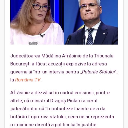
Judecătoarea Mădălina Afrăsinie de la Tribunalul
București a făcut acuzații explozive la adresa
guvernului într-un interviu pentru „
Puterile Statului
”,
la
România TV
.
Afrăsinie a dezvăluit în cadrul emisiunii, printre
altele, că ministrul Dragoș Pîslaru a cerut
judecătorilor să îl contacteze înainte de a da
hotărâri împotriva statului, ceea ce ar reprezenta
o imixtiune directă a politicului în justiție.