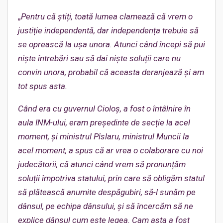
„
Pentru că știți, toată lumea clamează că vrem o
justiție independentă, dar independența trebuie să
se oprească la ușa unora. Atunci când începi să pui
niște întrebări sau să dai niște soluții care nu
convin unora, probabil că aceasta deranjează și am
tot spus asta.
Când era cu guvernul Cioloș, a fost o întâlnire în
aula INM-ului, eram președinte de secție la acel
moment, și ministrul Pîslaru, ministrul Muncii la
acel moment, a spus că ar vrea o colaborare cu noi
judecătorii, că atunci când vrem să pronunțăm
soluții împotriva statului, prin care să obligăm statul
să plătească anumite despăgubiri, să-l sunăm pe
dânsul, pe echipa dânsului, și să încercăm să ne
explice dânsul cum este legea. Cam asta a fost