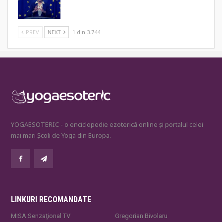
PREV
NEXT
1 din 3.744
YOGAESOTERIC - o enciclopedie ezoterică online și portalul celei
mai mari Școli de Yoga din Europa.
LINKURI RECOMANDATE
MISA Senzaţional TV
Gregorian Bivolaru