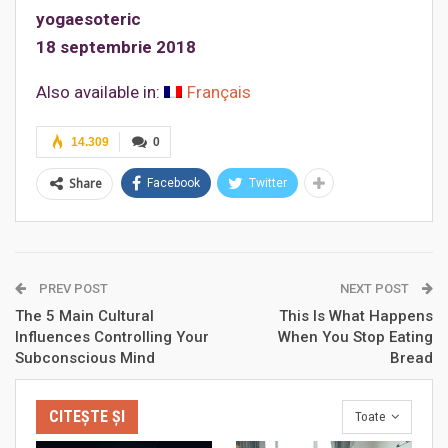
yogaesoteric
18 septembrie 2018
Also available in:
Français
14.309
0
Share
Facebook
Twitter
PREV POST
NEXT POST
The 5 Main Cultural
This Is What Happens
Influences Controlling Your
When You Stop Eating
Subconscious Mind
Bread
CITEȘTE ȘI
Toate