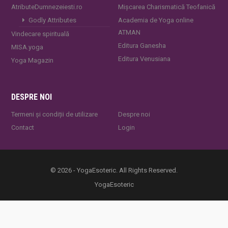
AtributeDumnezeiesti.ro
Mișcarea Charismatică Teofanică
Godly Attributes
Academia de Yoga online
ATMAN
Vindecare spirituală
Editura Ganesha
MISA.yoga
Editura Venusiana
Yoga Magazin
DESPRE NOI
Termeni și condiții de utilizare
Despre noi
Contact
Login
© 2026 - YogaEsoteric. All Rights Reserved.
YogaEsoteric