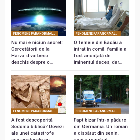
FENOMENE PARANORMALE ŞI MISTERE
FENOMENE PARANORMALE ŞI MISTERE
Nu mai e niciun secret:
O femeie din Bacău a
Cercetătorii de la
intrat în comă: familia a
Harvard vorbesc
fost anunțată de
deschis despre o…
iminentul deces, dar…
FENOMENE PARANORMALE ŞI MISTERE
FENOMENE PARANORMALE ŞI MISTERE
A fost descoperită
Fapt bizar într-o pădure
Sodoma biblică? Dovezi
din Germania. Un român
ale unei catastrofe
a dispărut din senin,
supranaturale au…
apoi a reapărut…