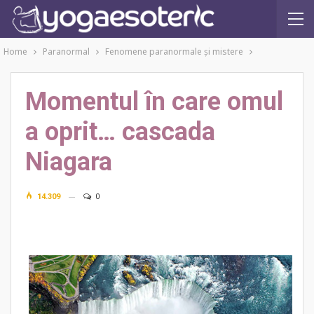
Home
Paranormal
Fenomene paranormale şi mistere
Momentul în care omul
a oprit… cascada
Niagara
14.309
0