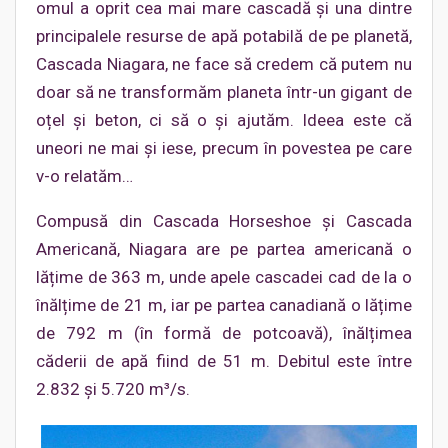
omul a oprit cea mai mare cascadă și una dintre
principalele resurse de apă potabilă de pe planetă,
Cascada Niagara, ne face să credem că putem nu
doar să ne transformăm planeta într-un gigant de
oțel și beton, ci să o și ajutăm. Ideea este că
uneori ne mai și iese, precum în povestea pe care
v-o relatăm…
Compusă din Cascada Horseshoe şi Cascada
Americană, Niagara are pe partea americană o
lățime de 363 m, unde apele cascadei cad de la o
înălțime de 21 m, iar pe partea canadiană o lățime
de 792 m (în formă de potcoavă), înălțimea
căderii de apă fiind de 51 m. Debitul este între
2.832 și 5.720 m³/s.