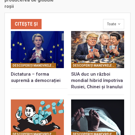
roşii
CITEȘTE ȘI
Toate
DESCOPERIŢI MANEVRELE FRANCMASONERIEI
DESCOPERIŢI MANEVRELE FRANCMASONERIEI
Dictatura – forma
SUA duc un război
supremă a democrației
mondial hibrid împotriva
Rusiei, Chinei și Iranului
DESCOPERIŢI MANEVRELE FRANCMASONERIEI
DESCOPERIŢI MANEVRELE FRANCMASONERIEI