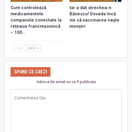
Cum controlează
Iar a dat strechea-n
medicamentele
Bănescu! Dovada încă
companiile conectate la
vie că vaccinarea naște
rețeaua francmasonică
monștri
– 100…
PREV
NEXT
SPUNE CE CREZI
Adresa de email nu va fi publicata