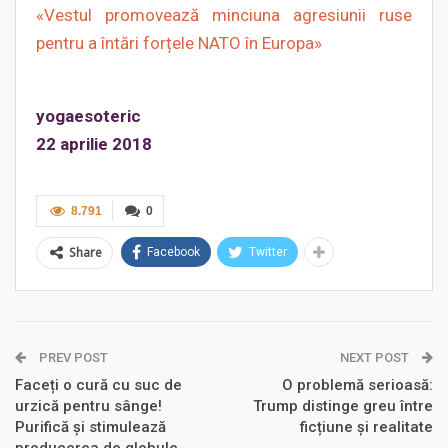
«Vestul promovează minciuna agresiunii ruse
pentru a întări forțele NATO în Europa»
yogaesoteric
22 aprilie 2018
8.791
0
Share
Facebook
Twitter
PREV POST
NEXT POST
Faceți o cură cu suc de
O problemă serioasă:
urzică pentru sânge!
Trump distinge greu între
Purifică şi stimulează
ficțiune și realitate
producerea de globule