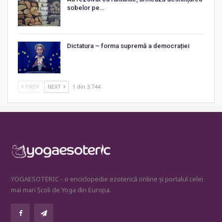
sobelor pe…
Dictatura – forma supremă a democrației
PREV
NEXT
1 din 3.744
YOGAESOTERIC - o enciclopedie ezoterică online și portalul celei
mai mari Școli de Yoga din Europa.