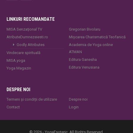
LINKURI RECOMANDATE
MISA Senzaţional TV
Gregorian Bivolaru
AtributeDumnezeiesti.ro
Mișcarea Charismatică Teofanică
Godly Attributes
Academia de Yoga online
ATMAN
Vindecare spirituală
Editura Ganesha
MISA.yoga
Editura Venusiana
Yoga Magazin
DESPRE NOI
Termeni și condiții de utilizare
Despre noi
Contact
Login
© 2026 - YogaEsoteric. All Rights Reserved.