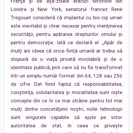
Franţa şi de aşa-zisele atacuri teroriste din
Londra şi New York, senatorul francez René
Tregouet consideră că implantul cu bio-cip uman
este inevitabil şi chiar necesar pentru menţinerea
securităţii, pentru apărarea drepturilor omului şi
pentru democraţie. Iată ce declară el: „Apăr de
mulţi ani ideea că orice fiinţă umană ar trebui să
dispună de o viaţă privată inviolabilă şi de o
identitate publică, prin care să nu fie transformat
într-un simplu număr format din 64, 128 sau 256
de cifre. Dat fiind faptul că responsabilitatea,
conştiinţa, solidaritatea şi moralitatea sunt nişte
concepte din ce în ce mai străine pentru tot mai
mulţi dintre concetăţenii noştri, noile tehnologii
sunt singurele capabile să ajute pe viitor
autoritatea de stat, în ceea ce priveşte