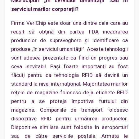
Microcipuri „în serviciul umanităţii” sau în
serviciul marilor corporaţii?
Firma VeriChip este doar una dintre cele care au
reuşit să obţină din partea FDA încadrarea
produselor de supraveghere şi identificare ca
produse „în serviciul umanităţii”. Aceste tehnologii
sunt adesea prezentate ca fiind un progres sau
ceva inevitabil. Paşi foarte importanţi au fost
făcuţi pentru ca tehnologia RFID să devină un
standard la nivel internaţional. Majoritatea marilor
reţele de magazine folosesc deja etichete RFID
pentru a se proteja împotriva furtului din
magazine. Companiile de transport folosesc
dispozitive RFID pentru urmărirea produselor.
Dispozitive similare sunt folosite în aeroporturi
sau de către serviciile poştale. Armata le