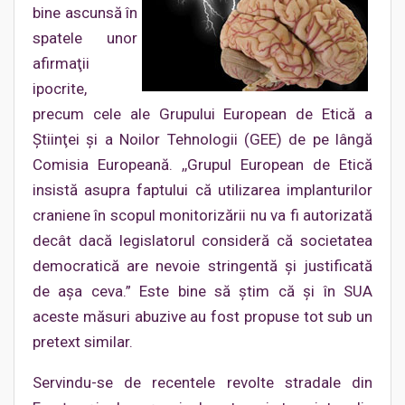
bine ascunsă în
spatele unor
afirmaţii
ipocrite,
precum cele ale Grupului European de Etică a
Ştiinţei şi a Noilor Tehnologii (GEE) de pe lângă
Comisia Europeană. ,,Grupul European de Etică
insistă asupra faptului că utilizarea implanturilor
craniene în scopul monitorizării nu va fi autorizată
decât dacă legislatorul consideră că societatea
democratică are nevoie stringentă şi justificată
de aşa ceva.” Este bine să ştim că şi în SUA
aceste măsuri abuzive au fost propuse tot sub un
pretext similar.
Servindu-se de recentele revolte stradale din