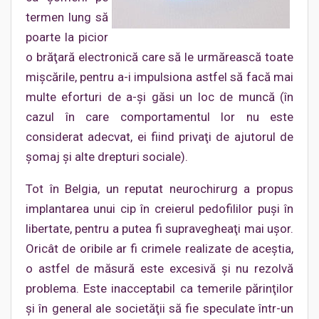
termen lung să
poarte la picior
o brăţară electronică care să le urmărească toate
mişcările, pentru a-i impulsiona astfel să facă mai
multe eforturi de a-şi găsi un loc de muncă (în
cazul în care comportamentul lor nu este
considerat adecvat, ei fiind privaţi de ajutorul de
şomaj şi alte drepturi sociale).
Tot în Belgia, un reputat neurochirurg a propus
implantarea unui cip în creierul pedofililor puşi în
libertate, pentru a putea fi supravegheaţi mai uşor.
Oricât de oribile ar fi crimele realizate de aceştia,
o astfel de măsură este excesivă şi nu rezolvă
problema. Este inacceptabil ca temerile părinţilor
şi în general ale societăţii să fie speculate într-un