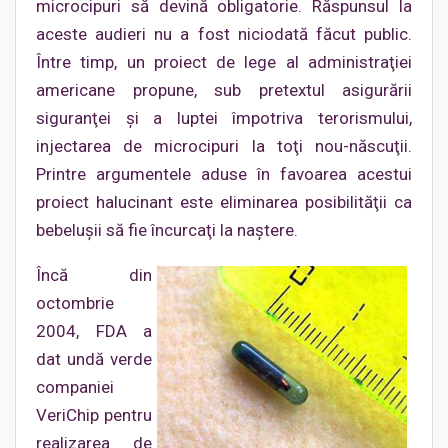
microcipuri să devină obligatorie. Răspunsul la
aceste audieri nu a fost niciodată făcut public.
Între timp, un proiect de lege al administraţiei
americane propune, sub pretextul asigurării
siguranţei şi a luptei împotriva terorismului,
injectarea de microcipuri la toţi nou-născuţii.
Printre argumentele aduse în favoarea acestui
proiect halucinant este eliminarea posibilităţii ca
bebeluşii să fie încurcaţi la naştere.
Încă din
octombrie
2004, FDA a
dat undă verde
companiei
VeriChip pentru
realizarea de