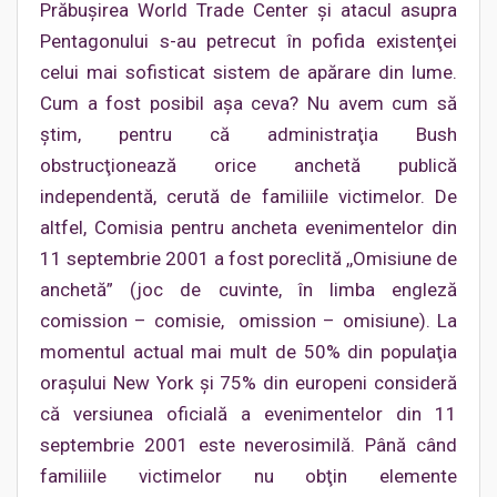
Prăbuşirea World Trade Center şi atacul asupra
Pentagonului s-au petrecut în pofida existenţei
celui mai sofisticat sistem de apărare din lume.
Cum a fost posibil aşa ceva? Nu avem cum să
ştim, pentru că administraţia Bush
obstrucţionează orice anchetă publică
independentă, cerută de familiile victimelor. De
altfel, Comisia pentru ancheta evenimentelor din
11 septembrie 2001 a fost poreclită ,,Omisiune de
anchetă” (joc de cuvinte, în limba engleză
comission – comisie, omission – omisiune). La
momentul actual mai mult de 50% din populaţia
oraşului New York şi 75% din europeni consideră
că versiunea oficială a evenimentelor din 11
septembrie 2001 este neverosimilă. Până când
familiile victimelor nu obţin elemente