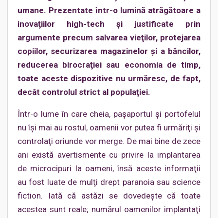
umane. Prezentate într-o lumină atrăgătoare a
inovaţiilor high-tech şi justificate prin
argumente precum salvarea vieţilor, protejarea
copiilor, securizarea magazinelor şi a băncilor,
reducerea birocraţiei sau economia de timp,
toate aceste dispozitive nu urmăresc, de fapt,
decât controlul strict al populaţiei.
Într-o lume în care cheia, paşaportul şi portofelul
nu îşi mai au rostul, oamenii vor putea fi urmăriţi şi
controlaţi oriunde vor merge. De mai bine de zece
ani există avertismente cu privire la implantarea
de microcipuri la oameni, însă aceste informaţii
au fost luate de mulţi drept paranoia sau science
fiction. Iată că astăzi se dovedeşte că toate
acestea sunt reale; numărul oamenilor implantaţi