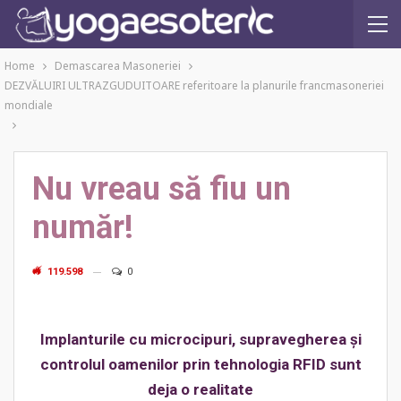
Home
Demascarea Masoneriei
DEZVĂLUIRI ULTRAZGUDUITOARE referitoare la planurile francmasoneriei
mondiale
Nu vreau să fiu un
număr!
119.598
0
Implanturile cu microcipuri, supravegherea şi
controlul oamenilor prin tehnologia RFID sunt
deja o realitate