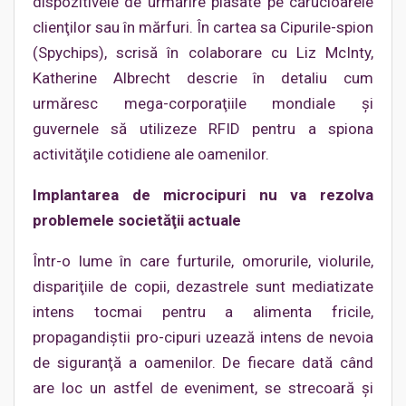
dispozitivele de urmărire plasate pe cărucioarele
clienţilor sau în mărfuri. În cartea sa Cipurile-spion
(Spychips), scrisă în colaborare cu Liz McInty,
Katherine Albrecht descrie în detaliu cum
urmăresc mega-corporaţiile mondiale şi
guvernele să utilizeze RFID pentru a spiona
activităţile cotidiene ale oamenilor.
Implantarea de microcipuri nu va rezolva
problemele societăţii actuale
Într-o lume în care furturile, omorurile, violurile,
dispariţiile de copii, dezastrele sunt mediatizate
intens tocmai pentru a alimenta fricile,
propagandiştii pro-cipuri uzează intens de nevoia
de siguranţă a oamenilor. De fiecare dată când
are loc un astfel de eveniment, se strecoară şi