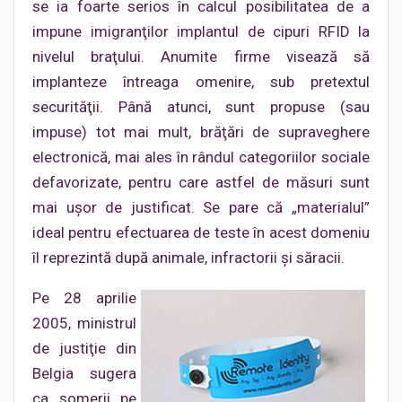
se ia foarte serios în calcul posibilitatea de a
impune imigranţilor implantul de cipuri RFID la
nivelul braţului. Anumite firme visează să
implanteze întreaga omenire, sub pretextul
securităţii. Până atunci, sunt propuse (sau
impuse) tot mai mult, brăţări de supraveghere
electronică, mai ales în rândul categoriilor sociale
defavorizate, pentru care astfel de măsuri sunt
mai uşor de justificat. Se pare că „materialul”
ideal pentru efectuarea de teste în acest domeniu
îl reprezintă după animale, infractorii şi săracii.
Pe 28 aprilie
2005, ministrul
de justiţie din
Belgia sugera
ca şomerii pe