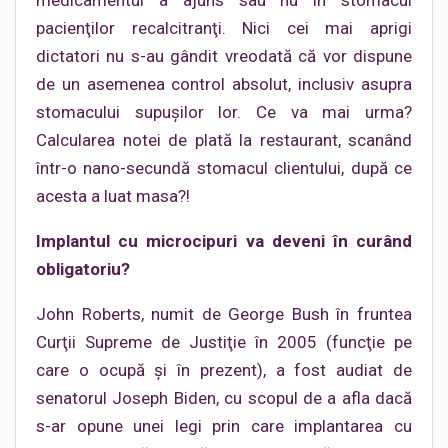
medicamentul a ajuns sau nu în stomacul
pacienţilor recalcitranţi. Nici cei mai aprigi
dictatori nu s-au gândit vreodată că vor dispune
de un asemenea control absolut, inclusiv asupra
stomacului supuşilor lor. Ce va mai urma?
Calcularea notei de plată la restaurant, scanând
într-o nano-secundă stomacul clientului, după ce
acesta a luat masa?!
Implantul cu microcipuri va deveni în curând
obligatoriu?
John Roberts, numit de George Bush în fruntea
Curţii Supreme de Justiţie în 2005 (funcţie pe
care o ocupă şi în prezent), a fost audiat de
senatorul Joseph Biden, cu scopul de a afla dacă
s-ar opune unei legi prin care implantarea cu