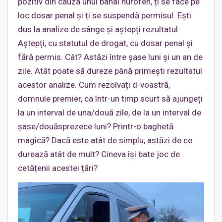
pozitiv din cauza unui banal nurofen, ți se face pe
loc dosar penal și ți se suspendă permisul. Ești
dus la analize de sânge și aștepți rezultatul.
Aștepți, cu statutul de drogat, cu dosar penal și
fără permis. Cât? Astăzi între șase luni și un an de
zile. Atât poate să dureze până primești rezultatul
acestor analize. Cum rezolvați d-voastră,
domnule premier, ca într-un timp scurt să ajungeți
la un interval de una/două zile, de la un interval de
șase/douăsprezece luni? Printr-o baghetă
magică? Dacă este atât de simplu, astăzi de ce
durează atât de mult? Cineva își bate joc de
cetățenii acestei țări?