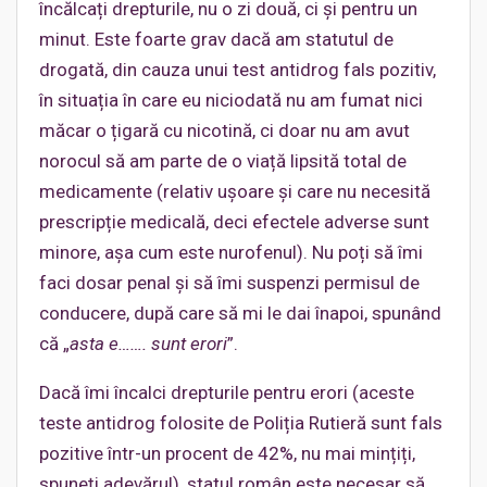
încălcați drepturile, nu o zi două, ci și pentru un
minut. Este foarte grav dacă am statutul de
drogată, din cauza unui test antidrog fals pozitiv,
în situația în care eu niciodată nu am fumat nici
măcar o țigară cu nicotină, ci doar nu am avut
norocul să am parte de o viață lipsită total de
medicamente (relativ ușoare și care nu necesită
prescripție medicală, deci efectele adverse sunt
minore, așa cum este nurofenul). Nu poți să îmi
faci dosar penal și să îmi suspenzi permisul de
conducere, după care să mi le dai înapoi, spunând
că „
asta e……. sunt erori
”.
Dacă îmi încalci drepturile pentru erori (aceste
teste antidrog folosite de Poliția Rutieră sunt fals
pozitive într-un procent de 42%, nu mai mințiți,
spuneți adevărul), statul român este necesar să