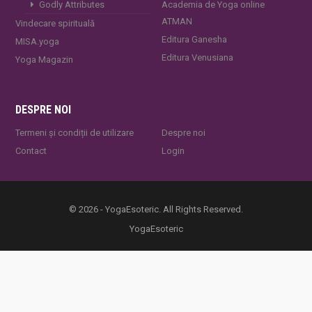
Godly Attributes
Academia de Yoga online
ATMAN
Vindecare spirituală
Editura Ganesha
MISA.yoga
Editura Venusiana
Yoga Magazin
DESPRE NOI
Termeni și condiții de utilizare
Despre noi
Contact
Login
© 2026 - YogaEsoteric. All Rights Reserved.
YogaEsoteric