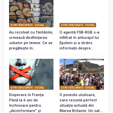
ŞTIRI CENZURATE - SOCIAL
ŞTIRI CENZURATE - SOCIAL
Au rezolvat cu fântânile,
O agentă FSB-KGB s-a
urmează desființarea
infiltrat în anturajul lui
sobelor pe lemne. Ce se
Epstein și a strâns
pregătește în…
informații despre…
ŞTIRI CENZURATE - SOCIAL
ŞTIRI CENZURATE - SOCIAL
Disperare în Franța:
O poveste uluitoare,
Până la 6 ani de
care rezumă perfect
închisoare pentru
situația actuală din
„dezinformare” și
Marea Britanie: Un sat…