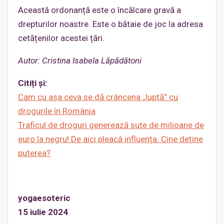
Această ordonanță este o încălcare gravă a
drepturilor noastre. Este o bătaie de joc la adresa
cetățenilor acestei țări.
Autor: Cristina Isabela Lăpădătoni
Citiți și:
Cam cu așa ceva se dă crâncena „luptă” cu
drogurile în România
Traficul de droguri generează sute de milioane de
euro la negru! De aici pleacă influența. Cine deține
puterea?
yogaesoteric
15 iulie 2024