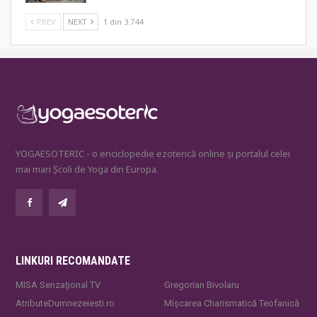
PREV
NEXT
1 din 3.744
YOGAESOTERIC - o enciclopedie ezoterică online și portalul celei
mai mari Școli de Yoga din Europa.
LINKURI RECOMANDATE
MISA Senzaţional TV
Gregorian Bivolaru
AtributeDumnezeiesti.ro
Mișcarea Charismatică Teofanică