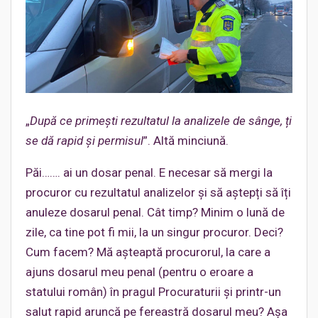
„
După ce primești rezultatul la analizele de sânge, ți
se dă rapid și permisul
”. Altă minciună.
Păi……. ai un dosar penal. E necesar să mergi la
procuror cu rezultatul analizelor și să aștepți să îți
anuleze dosarul penal. Cât timp? Minim o lună de
zile, ca tine pot fi mii, la un singur procuror. Deci?
Cum facem? Mă așteaptă procurorul, la care a
ajuns dosarul meu penal (pentru o eroare a
statului român) în pragul Procuraturii și printr-un
salut rapid aruncă pe fereastră dosarul meu? Așa