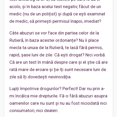
acolo, și în baza acelui test negativ, făcut de un
medic (nu de un polițist) și după ce ești examinat
de medic, să primești permisul înapoi, imediat?
Câte abuzuri se vor face din partea celor de la
Rutieră, în baza acestei ordonanțe? Nu îi place
mecla ta unuia de la Rutieră, te lasă fără permis,
rapid, șase luni de zile. Că ești drogat? Nici vorbă.
Că are un test în mână despre care și el știe că are
rată mare de eroare și ție îți sunt necesare luni de
zile să îți dovedești nevinovăția.
Lupți împotriva drogurilor? Perfect! Dar nu prin a-
mi încălca mie drepturile. Fă-o fără abuzuri asupra
oamenilor care nu sunt și nu au fost niciodată nici
consumatori, nici dealeri.