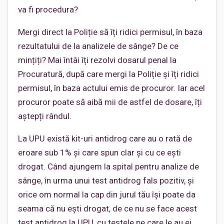
va fi procedura?
Mergi direct la Poliție să îți ridici permisul, în baza
rezultatului de la analizele de sânge? De ce
mințiți? Mai întâi îți rezolvi dosarul penal la
Procuratură, după care mergi la Poliție și îți ridici
permisul, în baza actului emis de procuror. Iar acel
procuror poate să aibă mii de astfel de dosare, îți
aștepți rândul.
La UPU există kit-uri antidrog care au o rată de
eroare sub 1% și care spun clar și cu ce ești
drogat. Când ajungem la spital pentru analize de
sânge, în urma unui test antidrog fals pozitiv, și
orice om normal la cap din jurul tău își poate da
seama că nu ești drogat, de ce nu se face acest
test antidrog la UPU, cu testele pe care le au ei