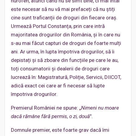
nurofen, atunci când nu se simt bine, ci mai întâi
este necesar să nu vă mai prefaceți că nu știți
cine sunt traficanții de droguri din fiecare oraș.
Urmează Portul Constanța, prin care intră
majoritatea drogurilor din România, și în care nu
s-au mai făcut capturi de droguri de foarte mulți
ani. Ar urma, în lupta împotriva drogurilor, să îi
depistați și să zboare din funcțiile pe care le au,
toți consumatorii și dealerii de droguri care
lucrează în: Magistratură, Poliție, Servicii, DIICOT,
adică exact cei care ar fi necesar să lupte
împotriva drogurilor.
Premierul României ne spune: „
Nimeni nu moare
dacă rămâne fără permis, o zi, două
”.
Domnule premier, este foarte grav dacă îmi