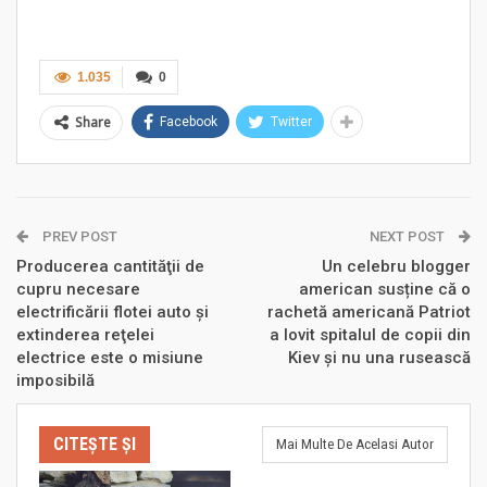
1.035
0
Share
Facebook
Twitter
PREV POST
NEXT POST
Producerea cantităţii de
Un celebru blogger
cupru necesare
american susține că o
electrificării flotei auto şi
rachetă americană Patriot
extinderea reţelei
a lovit spitalul de copii din
electrice este o misiune
Kiev și nu una rusească
imposibilă
CITEȘTE ȘI
Mai Multe De Acelasi Autor