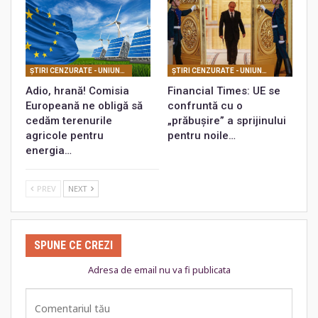
ŞTIRI CENZURATE - UNIUNEA EUROPEANĂ
ŞTIRI CENZURATE - UNIUNEA EUROPEANĂ
Adio, hrană! Comisia
Financial Times: UE se
Europeană ne obligă să
confruntă cu o
cedăm terenurile
„prăbușire” a sprijinului
agricole pentru
pentru noile…
energia…
PREV
NEXT
SPUNE CE CREZI
Adresa de email nu va fi publicata