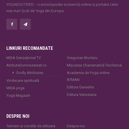
YOGAESOTERIC - o enciclopedie ezoterică online și portalul celei
mai mari Școli de Yoga din Europa.
LINKURI RECOMANDATE
MISA Senzaţional TV
Gregorian Bivolaru
AtributeDumnezeiesti.ro
Mișcarea Charismatică Teofanică
Godly Attributes
Academia de Yoga online
ATMAN
Vindecare spirituală
Editura Ganesha
MISA.yoga
Editura Venusiana
Yoga Magazin
DESPRE NOI
Termeni și condiții de utilizare
Despre noi