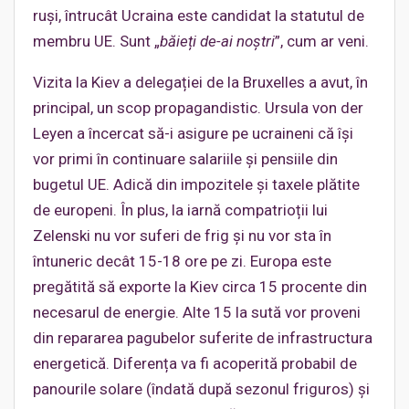
ruși, întrucât Ucraina este candidat la statutul de
membru UE. Sunt „
băieți de-ai noștri
”, cum ar veni.
Vizita la Kiev a delegației de la Bruxelles a avut, în
principal, un scop propagandistic. Ursula von der
Leyen a încercat să-i asigure pe ucraineni că își
vor primi în continuare salariile și pensiile din
bugetul UE. Adică din impozitele și taxele plătite
de europeni. În plus, la iarnă compatrioții lui
Zelenski nu vor suferi de frig și nu vor sta în
întuneric decât 15-18 ore pe zi. Europa este
pregătită să exporte la Kiev circa 15 procente din
necesarul de energie. Alte 15 la sută vor proveni
din repararea pagubelor suferite de infrastructura
energetică. Diferența va fi acoperită probabil de
panourile solare (îndată după sezonul friguros) și