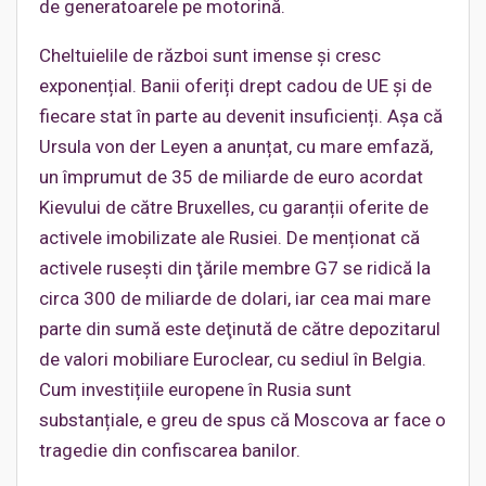
de generatoarele pe motorină.
Cheltuielile de război sunt imense și cresc
exponențial. Banii oferiți drept cadou de UE și de
fiecare stat în parte au devenit insuficienți. Așa că
Ursula von der Leyen a anunțat, cu mare emfază,
un împrumut de 35 de miliarde de euro acordat
Kievului de către Bruxelles, cu garanții oferite de
activele imobilizate ale Rusiei. De menționat că
activele ruseşti din ţările membre G7 se ridică la
circa 300 de miliarde de dolari, iar cea mai mare
parte din sumă este deţinută de către depozitarul
de valori mobiliare Euroclear, cu sediul în Belgia.
Cum investițiile europene în Rusia sunt
substanțiale, e greu de spus că Moscova ar face o
tragedie din confiscarea banilor.