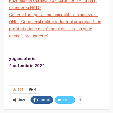
Războiul din Ucraina e o escrocherie – La fel și
extinderea NATO
General fost șef al misiunii militare franceze la
ONU: „Complexul militar industrial american face
profituri uriașe din războiul din Ucraina și de
aceea îl prelungește”
yogaesoteric
4 octombrie 2024
854
0
Share
Facebook
Twitter