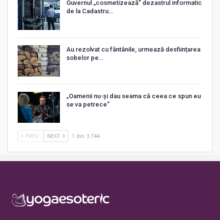
Guvernul „cosmetizează” dezastrul informatic
de la Cadastru…
Au rezolvat cu fântânile, urmează desființarea
sobelor pe…
„Oamenii nu-și dau seama că ceea ce spun eu
se va petrece”
PREV
NEXT
1 din 3.744