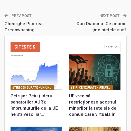
PREV POST
NEXT POST
Gheorghe Piperea:
Dan Diaconu: Ce anume
Greenwashing
ține piețele sus?
CITEȘTE ȘI
Toate
ŞTIRI CENZURATE - UNIUNEA EUROPEANĂ
ŞTIRI CENZURATE - UNIUNEA EUROPEANĂ
Petrișor Peiu (liderul
UE vrea să
senatorilor AUR):
restricționeze accesul
Împrumuturile de la UE
minorilor la rețelele de
ne strivesc, iar…
comunicare virtuală în…