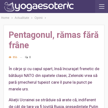
Home
Actualitate
Opinii
Pentagonul, rămas fără
frâne
856
0
În cârje și cu capul spart, însă încurajat frenetic de
bătăușii NATO din spatele clasei, Zelenski vrea să
pară șmecherul tupeist care îl pune la punct pe
marele urs.
Aliații Ucrainei se străduie să arate că, indiferent
de cât de tare va fi lovită Rusia, președintele Putin