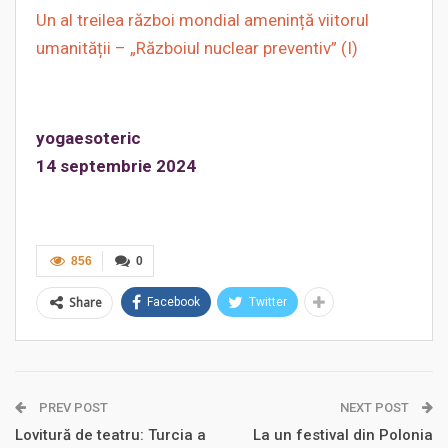
Un al treilea război mondial amenință viitorul
umanității – „Războiul nuclear preventiv” (I)
yogaesoteric
14 septembrie 2024
856
0
Share
Facebook
Twitter
PREV POST
NEXT POST
Lovitură de teatru: Turcia a
La un festival din Polonia