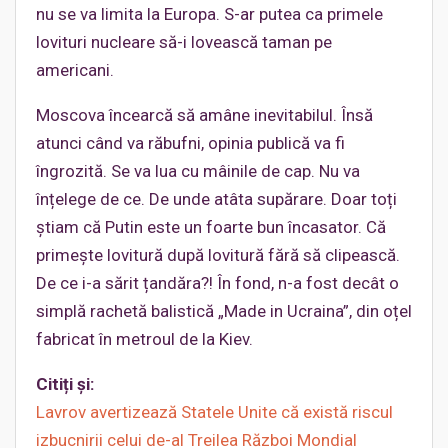
nu se va limita la Europa. S-ar putea ca primele
lovituri nucleare să-i lovească taman pe
americani.
Moscova încearcă să amâne inevitabilul. Însă
atunci când va răbufni, opinia publică va fi
îngrozită. Se va lua cu mâinile de cap. Nu va
înțelege de ce. De unde atâta supărare. Doar toți
știam că Putin este un foarte bun încasator. Că
primește lovitură după lovitură fără să clipească.
De ce i-a sărit țandăra?! În fond, n-a fost decât o
simplă rachetă balistică „Made in Ucraina”, din oțel
fabricat în metroul de la Kiev.
Citiți și:
Lavrov avertizează Statele Unite că există riscul
izbucnirii celui de-al Treilea Război Mondial