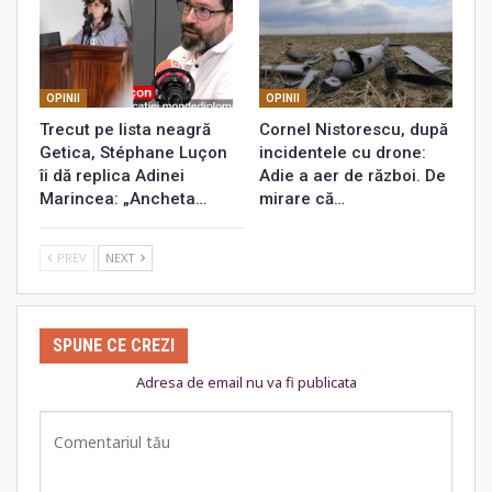
OPINII
OPINII
Trecut pe lista neagră
Cornel Nistorescu, după
Getica, Stéphane Luçon
incidentele cu drone:
îi dă replica Adinei
Adie a aer de război. De
Marincea: „Ancheta…
mirare că…
PREV
NEXT
SPUNE CE CREZI
Adresa de email nu va fi publicata