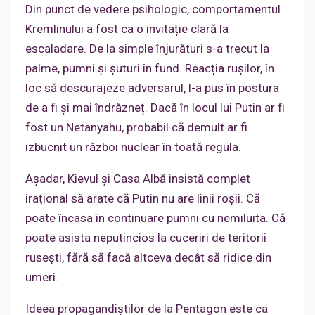
Din punct de vedere psihologic, comportamentul
Kremlinului a fost ca o invitație clară la
escaladare. De la simple înjurături s-a trecut la
palme, pumni și șuturi în fund. Reacția rușilor, în
loc să descurajeze adversarul, l-a pus în postura
de a fi și mai îndrăzneț. Dacă în locul lui Putin ar fi
fost un Netanyahu, probabil că demult ar fi
izbucnit un război nuclear în toată regula.
Așadar, Kievul și Casa Albă insistă complet
irațional să arate că Putin nu are linii roșii. Că
poate încasa în continuare pumni cu nemiluita. Că
poate asista neputincios la cuceriri de teritorii
rusești, fără să facă altceva decât să ridice din
umeri.
Ideea propagandiștilor de la Pentagon este ca