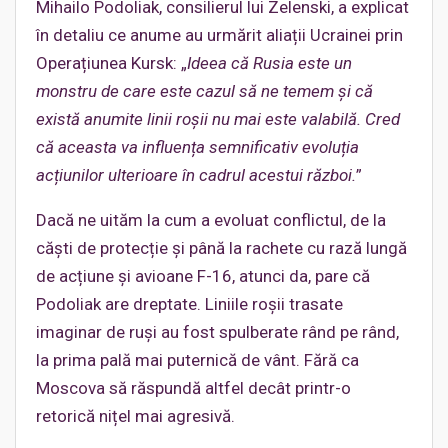
Mihailo Podoliak, consilierul lui Zelenski, a explicat
în detaliu ce anume au urmărit aliații Ucrainei prin
Operațiunea Kursk: „
Ideea că Rusia este un
monstru de care este cazul să ne temem și că
există anumite linii roșii nu mai este valabilă. Cred
că aceasta va influența semnificativ evoluția
acțiunilor ulterioare în cadrul acestui război.
”
Dacă ne uităm la cum a evoluat conflictul, de la
căști de protecție și până la rachete cu rază lungă
de acțiune și avioane F-16, atunci da, pare că
Podoliak are dreptate. Liniile roșii trasate
imaginar de ruși au fost spulberate rând pe rând,
la prima pală mai puternică de vânt. Fără ca
Moscova să răspundă altfel decât printr-o
retorică nițel mai agresivă.