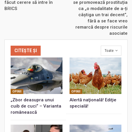
făcut cerere să intre în
se promovează prostituția
BRICS
ca „o modalitate de a-ți
câștiga un trai decent”,
fără a se face vreo
remarcă despre riscurile
asociate
CITEȘTE ȘI
Toate
OPINII
OPINII
„Zbor deasupra unui
Alertă naţională! Ediţie
cuib de cuci” – Varianta
specială!
românească