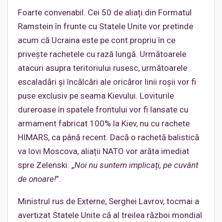
Foarte convenabil. Cei 50 de aliați din Formatul
Ramstein în frunte cu Statele Unite vor pretinde
acum că Ucraina este pe cont propriu în ce
privește rachetele cu rază lungă. Următoarele
atacuri asupra teritoriului rusesc, următoarele
escaladări și încălcări ale oricăror linii roșii vor fi
puse exclusiv pe seama Kievului. Loviturile
dureroase în spatele frontului vor fi lansate cu
armament fabricat 100% la Kiev, nu cu rachete
HIMARS, ca până recent. Dacă o rachetă balistică
va lovi Moscova, aliații NATO vor arăta imediat
spre Zelenski: „
Noi nu suntem implicați, pe cuvânt
de onoare!
”.
Ministrul rus de Externe, Serghei Lavrov, tocmai a
avertizat Statele Unite că al treilea război mondial