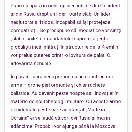
Putin să apară în ochii opiniei publice din Occident
și din Rusia drept un lider foarte slab. Un lider
neajutorat și fricos. Incapabil să își protejeze
compatrioții. Se presupune că imediat ce vor simți
„slăbiciunile” comandantului suprem, agenții
globaliști încă infiltrați în structurile de la Kremlin
vor prelua puterea printr-o lovitură de palat. O
adevărată nebunie.
În paralel, ucrainenii pretind că au construit noi
arme – drone performante și chiar rachete
balistice. Au devenit peste noapte așii inovației în
materie de noi tehnologii militare. Cu aceste arme
occidentale peste care au ștanțat „Made in
Ucraina” ei se laudă că vor lovi Rusia și mai în
adâncime. Probabil vor ajunge până la Moscova.