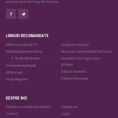
mai mari Școli de Yoga din Europa.
LINKURI RECOMANDATE
MISA Senzaţional TV
Gregorian Bivolaru
AtributeDumnezeiesti.ro
Mișcarea Charismatică Teofanică
Godly Attributes
Academia de Yoga online
ATMAN
Vindecare spirituală
Editura Ganesha
MISA.yoga
Editura Venusiana
Yoga Magazin
DESPRE NOI
Termeni și condiții de utilizare
Despre noi
Contact
Login