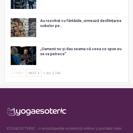
Au rezolvat cu fântânile, urmează desființarea
sobelor pe…
„Oamenii nu-și dau seama că ceea ce spun eu
se va petrece”
PREV
NEXT
1 din 3.744
YOGAESOTERIC - o enciclopedie ezoterică online și portalul celei