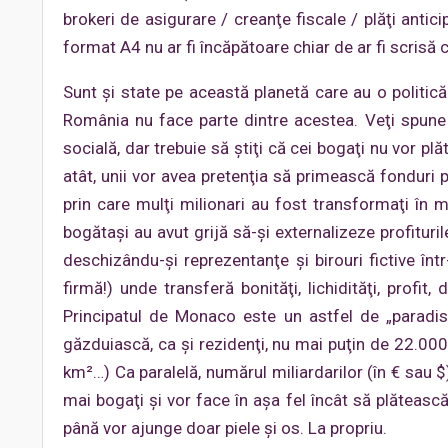
brokeri de asigurare / creanţe fiscale / plăţi antic
format A4 nu ar fi încăpătoare chiar de ar fi scrisă 
Sunt şi state pe această planetă care au o politică
România nu face parte dintre acestea. Veţi spune că
socială, dar trebuie să ştiţi că cei bogaţi nu vor plă
atât, unii vor avea pretenţia să primească fonduri p
prin care mulţi milionari au fost transformaţi în mil
bogătaşi au avut grijă să-şi externalizeze profiturile
deschizându-şi reprezentanţe şi birouri fictive înt
firmă!) unde transferă bonităţi, lichidităţi, profit
Principatul de Monaco este un astfel de „paradis 
găzduiască, ca şi rezidenţi, nu mai puţin de 22.000 
km²…) Ca paralelă, numărul miliardarilor (în € sau $
mai bogaţi şi vor face în aşa fel încât să plătească 
până vor ajunge doar piele şi os. La propriu.