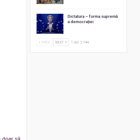
Dictatura – forma supremă
a democrației
PREV
NEXT
1 din 3.744
m doar să