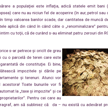
rare a populaţiei este inflaţia, adică statele emit bani 
opsea) care nu au niciun fel de acoperire (în aur, petrol sau 
 în timp valoarea banilor scade, dar cantitatea de muncă 
ele aplică din când în când câte o „renominalizare” pentr
mintim cu toţii, că de curând s-au eliminat patru zerouri din 
ice s-ar petrece şi oricît de greu
şi cu o parcelă de teren care este
 garantată de constituţie. Ei bine,
ătească impozitele şi dările pe
artamente şi terenuri. Atunci vor
 acestora! Toate bunurile vor fi
a automat la „taxe şi impozite” şi ce
roprietarilor”. Pentru cei care au
paragraf, am să subliniez că: da – nu există cu adevărat pr