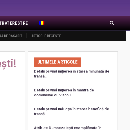
EXTRATERESTRE
RA DE RĂSĂRIT
ARTICOLE RECENTE
ști!
ULTIMELE ARTICOLE
Detalii privind inițierea în starea minunată de
transă…
Detalii privind iniţierea în mantra de
comuniune cu Vishnu
Detalii privind inducția în starea benefică de
transă…
Atribute Dumnezeiești exemplificate în