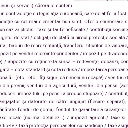
nuri și servicii) cărora le suntem
ră în contradicţie cu legislaţia europeană, care de altfel a fo
tradicţie cu cel mai elementar bun simţ. Ofer o enumerare 
 caz ar plictisi: taxe şi tarife nefiscale / contribuţii sociale
bugetul de stat / obligaţii de plată la biroul protecţie socială 
al, birouri de reprezentanţă, transferul titlurilor de valoare
ozit pe venitul microîntreprinderilor / impozit pe dividende 
e) / impozite cu reţinere la sursă – redevenţe, dobânzi, co
ăugată – cota standard şi cota redusă / impozitarea persoanel
nală… (etc… etc… fiţi siguri că nimeni nu scapă!) / venituri di
uri din premii, venituri din agricultură, venituri din pensii (a
ducerii impozitului pe pensii a produs stupoare) / contribuţi
angajator şi datorate de către angajat (fiecare separat), 
sănătate, fondul de şomaj, fondul de garantare a creanţelor s
xe locale (nu mai detaliez…) / impozit agricol / taxe şi
adio-tv / taxă protecţia persoanelor cu handicap / taxe asigu