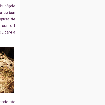
(bucăţele
orice bun
depusă de
u confort
ROL care a
oprietate