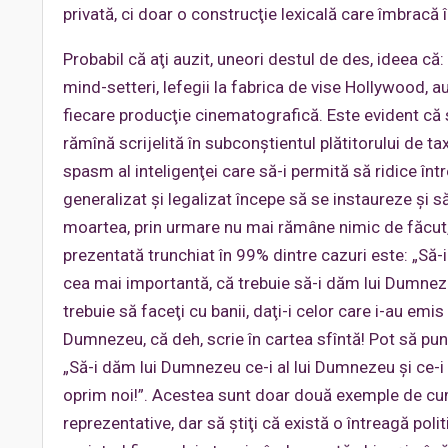
privată, ci doar o construcţie lexicală care îmbracă 
Probabil că aţi auzit, uneori destul de des, ideea că
mind-setteri, lefegii la fabrica de vise Hollywood, a
fiecare producţie cinematografică. Este evident că s
rămînă scrijelită în subconştientul plătitorului de ta
spasm al inteligenţei care să-i permită să ridice înt
generalizat şi legalizat începe să se instaureze şi să 
moartea, prin urmare nu mai rămâne nimic de făcut, p
prezentată trunchiat în 99% dintre cazuri este: „Să-
cea mai importantă, că trebuie să-i dăm lui Dumneze
trebuie să faceţi cu banii, daţi-i celor care i-au emis 
Dumnezeu, că deh, scrie în cartea sfîntă! Pot să pun
„Să-i dăm lui Dumnezeu ce-i al lui Dumnezeu şi ce-i 
oprim noi!”. Acestea sunt doar două exemple de cum 
reprezentative, dar să ştiţi că există o întreagă pol