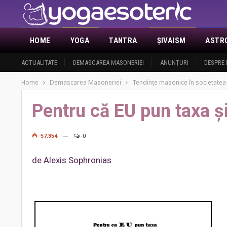
HOME
YOGA
TANTRA
ŞIVAISM
ASTR
ACTUALITATE
DEMASCAREA MASONERIEI
ANUNŢURI
DESPRE 
Home
Demascarea Masoneriei
Tendinţe masonice în societate
Pentru că EU pun taxa ș
57.354
0
de Alexis Sophronias