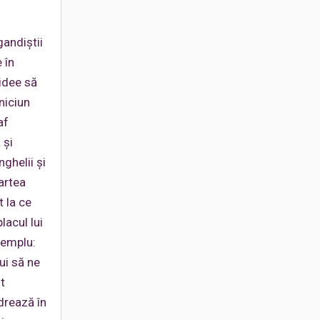
gandiştii
 în
 idee să
niciun
af
 şi
ghelii şi
artea
 la ce
lacul lui
xemplu:
ui să ne
t
adrează în