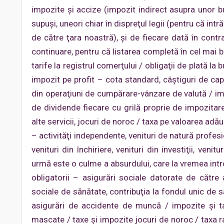
impozite şi accize (impozit indirect asupra unor bu
supuşi, uneori chiar în dispreţul legii (pentru că int
de către ţara noastră), şi de fiecare dată în con
continuare, pentru că listarea completă în cel mai bun
tarife la registrul comerţului / obligaţii de plată la 
impozit pe profit – cota standard, câştiguri de capit
din operaţiuni de cumpărare-vânzare de valută / imp
de dividende fiecare cu grilă proprie de impozitar
alte servicii, jocuri de noroc / taxa pe valoarea ad
– activităţi independente, venituri de natură profesio
venituri din închiriere, venituri din investiţii, venit
urmă este o culme a absurdului, care la vremea intro
obligatorii – asigurări sociale datorate de către 
sociale de sănătate, contribuţia la fondul unic de 
asigurări de accidente de muncă / impozite şi ta
mascate / taxe şi impozite jocuri de noroc / taxa r