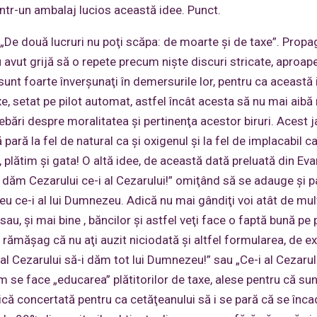
într-un ambalaj lucios această idee. Punct.
: „De două lucruri nu poţi scăpa: de moarte şi de taxe”. Propa
u avut grijă să o repete precum nişte discuri stricate, aproape
unt foarte înverşunaţi în demersurile lor, pentru ca această
xe, setat pe pilot automat, astfel încât acesta să nu mai aibă 
rebări despre moralitatea şi pertinenţa acestor biruri. Acest j
pară la fel de natural ca şi oxigenul şi la fel de implacabil ca
lătim şi gata! O altă idee, de această dată preluată din Evan
i dăm Cezarului ce-i al Cezarului!” omiţând să se adauge şi p
u ce-i al lui Dumnezeu. Adică nu mai gândiţi voi atât de mult
sau, şi mai bine , băncilor şi astfel veţi face o faptă bună pe p
 rămăşag că nu aţi auzit niciodată şi altfel formularea, de e
al Cezarului să-i dăm tot lui Dumnezeu!” sau „Ce-i al Cezarul
se face „educarea” plătitorilor de taxe, alese pentru că sun
itică concertată pentru ca cetăţeanului să i se pară că se înc