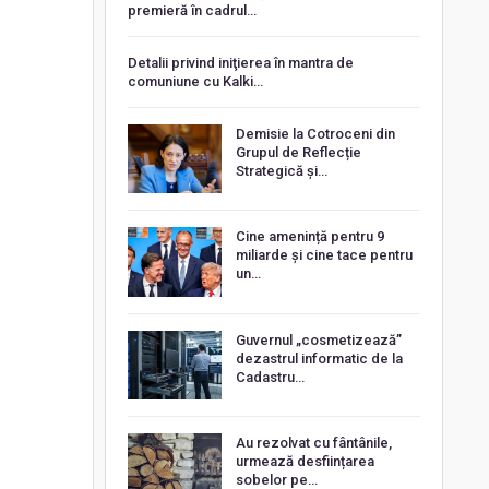
premieră în cadrul…
Detalii privind iniţierea în mantra de
comuniune cu Kalki…
Demisie la Cotroceni din
Grupul de Reflecție
Strategică și…
Cine amenință pentru 9
miliarde și cine tace pentru
un…
Guvernul „cosmetizează”
dezastrul informatic de la
Cadastru…
Au rezolvat cu fântânile,
urmează desființarea
sobelor pe…