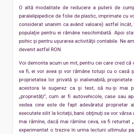
O altă modalitate de reducere a puterii de cumpă
paralelipipedice de folie de plastic, imprimate cu v
considerat unanim ca având valoare) astfel încât,
populaţie pentru ei rămâne neschimbată. Apoi stat
psihic şi pentru uşurarea activităţii contabile. Ne a
devenit astfel RON.
Voi demonta acum un mit, pentru cei care cred că or
va fi, ei vor avea şi vor rămâne totuşi cu o casă 
proprietatea lor privată şi inalienabilă, proprietate
acestora le sugerez ca şi test, să nu-şi mai pl
„proprietăţi”, cum ar fi autovehicole, case sau ap
vedea cine este de fapt adevăratul proprietar al
executate silit la licitaţii, banii obţinuţi se vor vărs
mai rămîne, dacă mai rămîne ceva, va fi returnat „p
experimentat o trezire în urma lecturii ultimului 