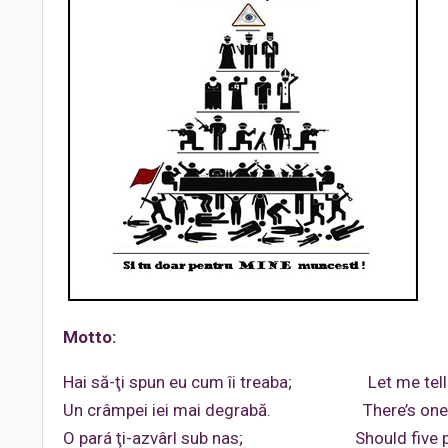
Motto:
Hai să-ţi spun eu cum îi treaba; Let me tell yo
Un crâmpei iei mai degrabă. There’s one for
O pará ţi-azvârl sub nas; Should five per c