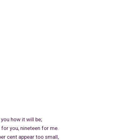
u how it will be;
 you, nineteen for me.
ent appear too small,