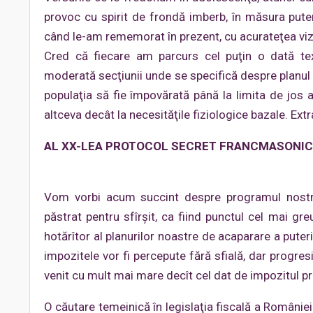
provoc cu spirit de frondă imberb, în măsura puter
când le-am rememorat în prezent, cu acurateţea viziu
Cred că fiecare am parcurs cel puţin o dată text
moderată secţiunii unde se specifică despre planul vi
populaţia să fie împovărată până la limita de jos
altceva decât la necesităţile fiziologice bazale. Ext
AL XX-LEA PROTOCOL SECRET FRANCMASONIC
Vom vorbi acum succint despre programul nostru
păstrat pentru sfîrşit, ca fiind punctul cel mai gr
hotărîtor al planurilor noastre de acaparare a puter
impozitele vor fi percepute fără sfială, dar progresi
venit cu mult mai mare decît cel dat de impozitul p
O căutare temeinică în legislaţia fiscală a Românie