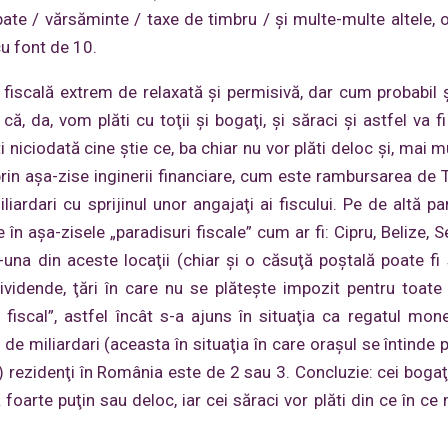
ipate / vărsăminte / taxe de timbru / şi multe-multe altele, o
cu font de 10.
 fiscală extrem de relaxată şi permisivă, dar cum probabil şt
, da, vom plăti cu toţii şi bogaţi, şi săraci şi astfel va fi
ti niciodată cine ştie ce, ba chiar nu vor plăti deloc şi, mai 
rin aşa-zise inginerii financiare, cum este rambursarea de T.
iardari cu sprijinul unor angajaţi ai fiscului. Pe de altă par
 în aşa-zisele „paradisuri fiscale” cum ar fi: Cipru, Belize, S
r-una din aceste locaţii (chiar şi o căsuţă poştală poate fi
, dividende, ţări în care nu se plăteşte impozit pentru toate
fiscal”, astfel încât s-a ajuns în situaţia ca regatul mo
de miliardari (aceasta în situaţia în care oraşul se întinde 
) rezidenţi în România este de 2 sau 3. Concluzie: cei bogaţi 
foarte puţin sau deloc, iar cei săraci vor plăti din ce în ce 