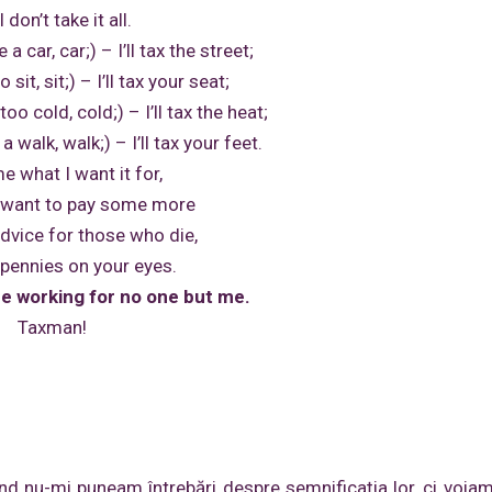
’t take it all.
r, car;) – I’ll tax the street;
, sit;) – I’ll tax your seat;
cold, cold;) – I’ll tax the heat;
lk, walk;) – I’ll tax your feet.
what I want it for,
ant to pay some more
ce for those who die,
pennies on your eyes.
e working for no one but me.
! Taxman!
nd nu-mi puneam întrebări despre semnificaţia lor, ci voia