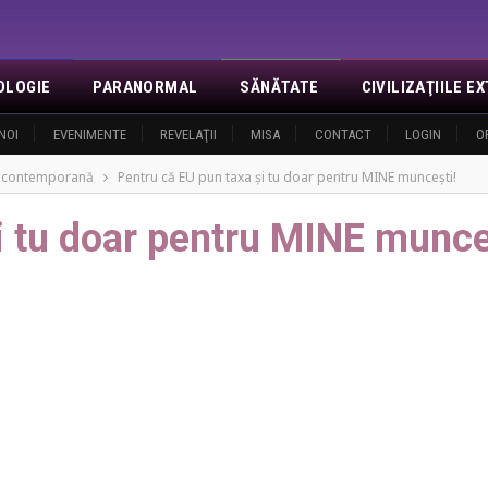
OLOGIE
PARANORMAL
SĂNĂTATE
CIVILIZAŢIILE 
NOI
EVENIMENTE
REVELAŢII
MISA
CONTACT
LOGIN
O
a contemporană
Pentru că EU pun taxa și tu doar pentru MINE muncești!
i tu doar pentru MINE munce