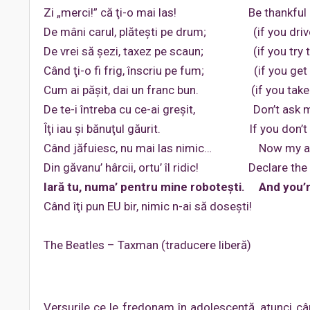
Zi „merci!” că ţi-o mai las! Be thankful I don
De mâni carul, plăteşti pe drum; (if you drive a ca
De vrei să şezi, taxez pe scaun; (if you try to sit
Când ţi-o fi frig, înscriu pe fum; (if you get too 
Cum ai păşit, dai un franc bun. (if you take a wa
De te-i întreba cu ce-ai greşit, Don’t ask me 
Îţi iau şi bănuţul găurit. If you don’t w
Când jăfuiesc, nu mai las nimic… Now my advi
Din găvanu’ hârcii, ortu’ îl ridic! Declare the 
Iară tu, numa’ pentru mine roboteşti.
And you’r
Când îţi pun EU bir, nimic n-ai să doseşti
The Beatles – Taxman (traducere liberă)
Versurile ce le fredonam în adolescenţă, atunci câ