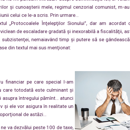
ilor şi cunoaşterii mele, regimul cenzorial comunist, m-au
nii celui ce le-a scris. Prin urmare…
ul „Protocoalele Înţelepţilor Sionului”, dar am acordat 
clean de escaladare gradată şi inexorabilă a fiscalităţii, ast
 a subzistenţei, nemaiavând timp şi putere să se gândească
rase din textul mai sus menţionat:
 financiar pe care special l-am
eu care totodată este culminant şi
ii asupra întregului pămînt… atunci
v şi ele vor asigura în realitate un
roporţional de astăzi…
i ne va dezvălui peste 100 de taxe,