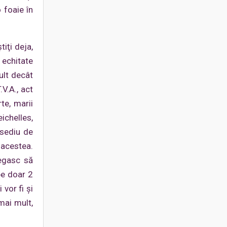
 foaie în
iţi deja,
 echitate
mult decât
V.A., act
te, marii
eichelles,
 sediu de
 acestea.
negasc să
pe doar 2
vor fi şi
mai mult,