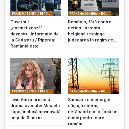
FRANCMASONERIA ÎN ROMÂNIA
FRANCMASONERIA ÎN ROMÂNIA
Guvernul
România, fără control
„cosmetizează”
aerian. Instanța
dezastrul informatic de
belgiană respinge
la Cadastru / Piperea:
judecarea în regim de…
România este…
FRANCMASONERIA ÎN ROMÂNIA
FRANCMASONERIA ÎN ROMÂNIA
Liviu Alexa prezintă
Samsarii din energie
drama avocatei Mihaela
câștigă enorm,
Lupu, închisă nevinovată
nefăcând nimic. Încă un
timp de 3 ani în…
motiv pentru care
românii…