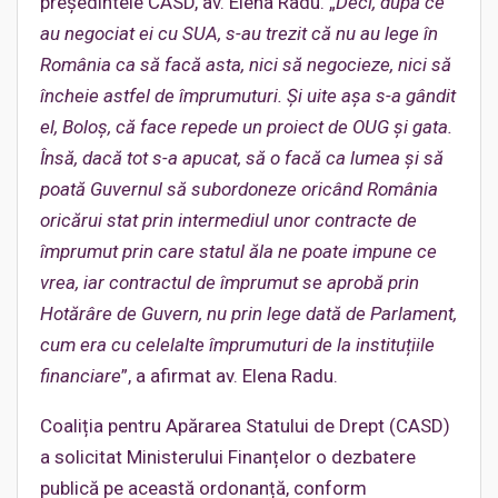
președintele CASD, av. Elena Radu. „
Deci, după ce
au negociat ei cu SUA, s-au trezit că nu au lege în
România ca să facă asta, nici să negocieze, nici să
încheie astfel de împrumuturi. Și uite așa s-a gândit
el, Boloș, că face repede un proiect de OUG și gata.
Însă, dacă tot s-a apucat, să o facă ca lumea și să
poată Guvernul să subordoneze oricând România
oricărui stat prin intermediul unor contracte de
împrumut prin care statul ăla ne poate impune ce
vrea, iar contractul de împrumut se aprobă prin
Hotărâre de Guvern, nu prin lege dată de Parlament,
cum era cu celelalte împrumuturi de la instituțiile
financiare
”, a afirmat av. Elena Radu.
Coaliția pentru Apărarea Statului de Drept (CASD)
a solicitat Ministerului Finanțelor o dezbatere
publică pe această ordonanță, conform