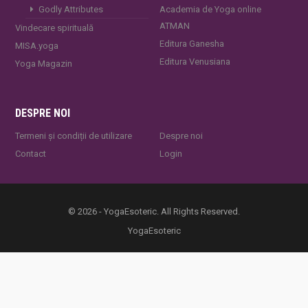
Godly Attributes
Academia de Yoga online
ATMAN
Vindecare spirituală
Editura Ganesha
MISA.yoga
Editura Venusiana
Yoga Magazin
DESPRE NOI
Termeni și condiții de utilizare
Despre noi
Contact
Login
© 2026 - YogaEsoteric. All Rights Reserved.
YogaEsoteric