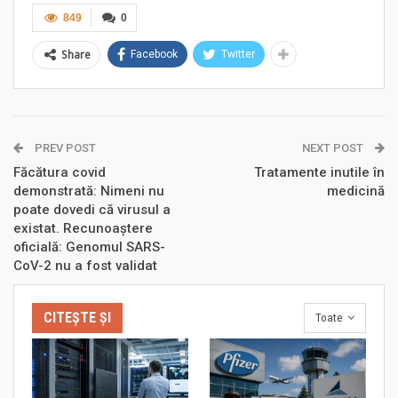
849
0
Share
Facebook
Twitter
PREV POST
NEXT POST
Făcătura covid
Tratamente inutile în
demonstrată: Nimeni nu
medicină
poate dovedi că virusul a
existat. Recunoaștere
oficială: Genomul SARS-
CoV-2 nu a fost validat
CITEȘTE ȘI
Toate