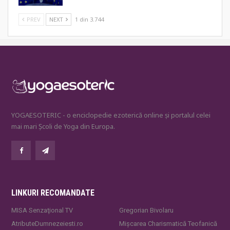
PREV
NEXT
1 din 3.744
YOGAESOTERIC - o enciclopedie ezoterică online și portalul celei
mai mari Școli de Yoga din Europa.
LINKURI RECOMANDATE
MISA Senzaţional TV
Gregorian Bivolaru
AtributeDumnezeiesti.ro
Mișcarea Charismatică Teofanică