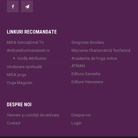
LINKURI RECOMANDATE
MISA Senzaţional TV
Gregorian Bivolaru
AtributeDumnezeiesti.ro
Mișcarea Charismatică Teofanică
Godly Attributes
Academia de Yoga online
ATMAN
Vindecare spirituală
Editura Ganesha
MISA.yoga
Editura Venusiana
Yoga Magazin
DESPRE NOI
Termeni și condiții de utilizare
Despre noi
Contact
Login