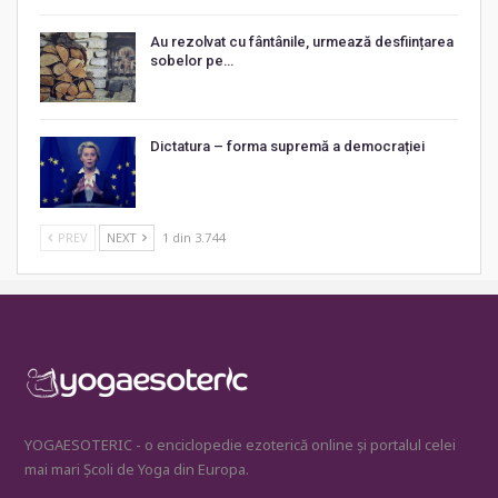
Au rezolvat cu fântânile, urmează desființarea
sobelor pe…
Dictatura – forma supremă a democrației
PREV
NEXT
1 din 3.744
YOGAESOTERIC - o enciclopedie ezoterică online și portalul celei
mai mari Școli de Yoga din Europa.