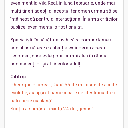
eveniment la Vila Real, în luna februarie, unde mai
mulți tineri adepți ai acestui fenomen urmau să se
întâlnească pentru a interacționa. În urma criticilor
publice, evenimentul a fost anulat.
Specialiștii în sănătate psihică și comportament
social urmăresc cu atenție extinderea acestui
fenomen, care este popular mai ales în rândul
adolescenților și al tinerilor adulți.
Citiți și:
Gheorghe Piperea: „După 55 de milioane de ani de
evoluție, au apărut oameni care se identifică drept
patrupede cu blană”
Scoția a numărat: există 24 de „genuri”