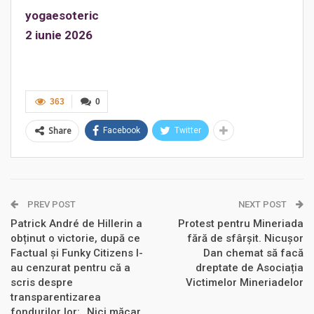
yogaesoteric
2 iunie 2026
363
0
Share
Facebook
Twitter
PREV POST
NEXT POST
Patrick André de Hillerin a
Protest pentru Mineriada
obținut o victorie, după ce
fără de sfârșit. Nicușor
Factual și Funky Citizens l-
Dan chemat să facă
au cenzurat pentru că a
dreptate de Asociația
scris despre
Victimelor Mineriadelor
transparentizarea
fondurilor lor: „Nici măcar