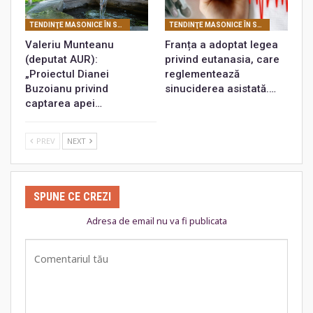
TENDINŢE MASONICE ÎN SOCIETATEA CONTEMPORANĂ
TENDINŢE MASONICE ÎN SOCIETATEA CONTEMPORANĂ
Valeriu Munteanu
Franța a adoptat legea
(deputat AUR):
privind eutanasia, care
„Proiectul Dianei
reglementează
Buzoianu privind
sinuciderea asistată.…
captarea apei…
PREV
NEXT
SPUNE CE CREZI
Adresa de email nu va fi publicata