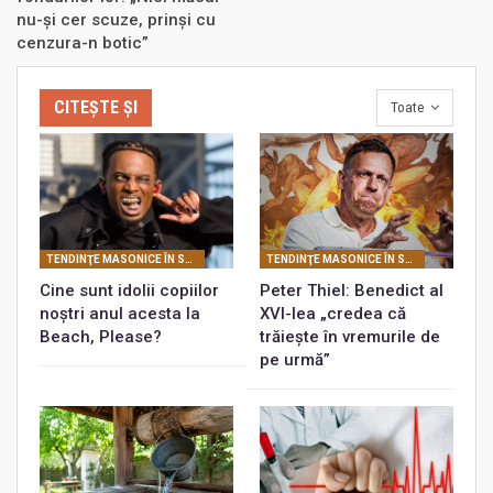
nu-și cer scuze, prinși cu
cenzura-n botic”
CITEȘTE ȘI
Toate
TENDINŢE MASONICE ÎN SOCIETATEA CONTEMPORANĂ
TENDINŢE MASONICE ÎN SOCIETATEA CONTEMPORANĂ
Cine sunt idolii copiilor
Peter Thiel: Benedict al
noștri anul acesta la
XVI-lea „credea că
Beach, Please?
trăiește în vremurile de
pe urmă”