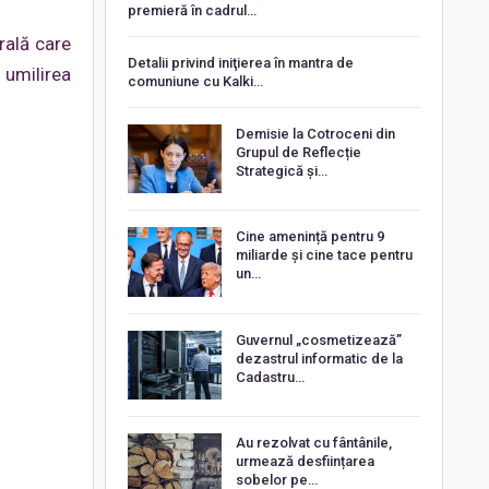
premieră în cadrul…
rală care
Detalii privind iniţierea în mantra de
 umilirea
comuniune cu Kalki…
Demisie la Cotroceni din
Grupul de Reflecție
Strategică și…
Cine amenință pentru 9
miliarde și cine tace pentru
un…
Guvernul „cosmetizează”
dezastrul informatic de la
Cadastru…
Au rezolvat cu fântânile,
urmează desființarea
sobelor pe…