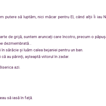
putere să luptăm, nici măcar pentru El, când alții Îi iau 
poarte de grijă, suntem aruncați care încotro, precum o păpu
oape dezmembrată…
în sărăcie și luăm calea bejaniei pentru un ban.
 că au părinți, așteaptă viitorul în zadar.
iserica azi.
eau să iasă în față.