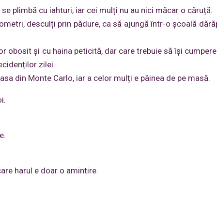
 se plimbă cu iahturi, iar cei mulți nu au nici măcar o căruță.
kilometri, desculți prin pădure, ca să ajungă într-o școală dăr
or obosit și cu haina peticită, dar care trebuie să își cumper
idenților zilei.
 casa din Monte Carlo, iar a celor mulți e pâinea de pe masă.
i.
e.
are harul e doar o amintire.