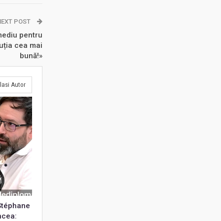
NEXT POST
mediu pentru
uția cea mai
bună!»
lasi Autor
 Stéphane
ncea: