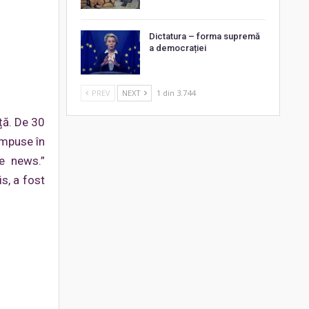
Dictatura – forma supremă
a democrației
PREV
NEXT
1 din 3.744
ță. De 30
 impuse în
ke news.”
is, a fost