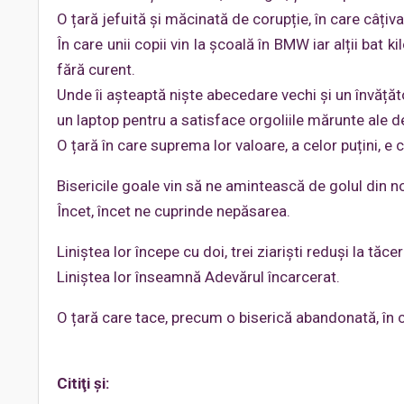
O țară jefuită și măcinată de corupție, în care câțiva
În care unii copii vin la școală în BMW iar alții bat 
fără curent.
Unde îi așteaptă niște abecedare vechi și un învățăt
un laptop pentru a satisface orgoliile mărunte ale dec
O țară în care suprema lor valoare, a celor puțini, e
Bisericile goale vin să ne amintească de golul din no
Încet, încet ne cuprinde nepăsarea.
Liniștea lor începe cu doi, trei ziariști reduși la tăcer
Liniștea lor înseamnă Adevărul încarcerat.
O țară care tace, precum o biserică abandonată, în c
Citiţi şi: