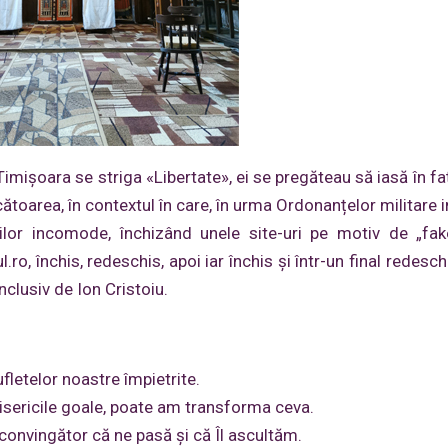
Timișoara se striga «Libertate», ei se pregăteau să iasă în fa
udecătoarea, în contextul în care, în urma Ordonanțelor militare
cilor incomode, închizând unele site-uri pe motiv de „fa
ul.ro, închis, redeschis, apoi iar închis şi într-un final redesch
nclusiv de Ion Cristoiu.
ufletelor noastre împietrite.
isericile goale, poate am transforma ceva.
econvingător că ne pasă și că Îl ascultăm.