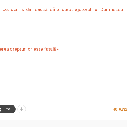
publice, demis din cauză că a cerut ajutorul lui Dumnezeu 
rea drepturilor este fatală»
E-mail
6.72