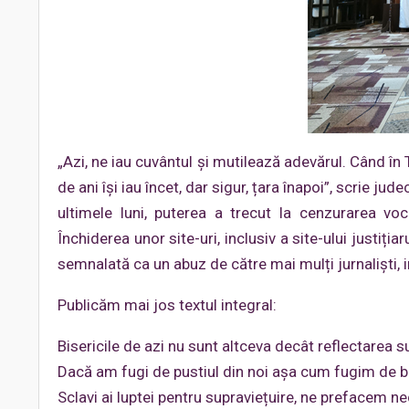
„Azi, ne iau cuvântul și mutilează adevărul. Când în 
de ani își iau încet, dar sigur, țara înapoi”, scrie j
ultimele luni, puterea a trecut la cenzurarea vo
Închiderea unor site-uri, inclusiv a site-ului justițiar
semnalată ca un abuz de către mai mulți jurnaliști, i
Publicăm mai jos textul integral:
Bisericile de azi nu sunt altceva decât reflectarea s
Dacă am fugi de pustiul din noi așa cum fugim de b
Sclavi ai luptei pentru supraviețuire, ne prefacem n