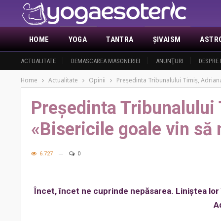
HOME
YOGA
TANTRA
ŞIVAISM
ASTR
ACTUALITATE
DEMASCAREA MASONERIEI
ANUNŢURI
DESPRE 
Home
Actualitate
Opinii
Președinta Tribunalului Timiș, Adrian
Președinta Tribunalului
«Bisericile goale vin să
6.727
0
Încet, încet ne cuprinde nepăsarea. Liniștea lor î
A