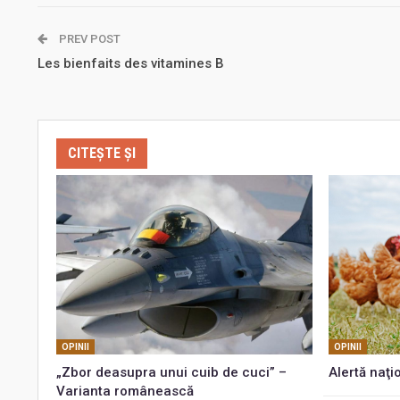
PREV POST
Les bienfaits des vitamines B
CITEȘTE ȘI
OPINII
OPINII
„Zbor deasupra unui cuib de cuci” –
Alertă naţi
Varianta românească