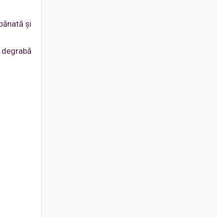
ăpănată și
e degrabă