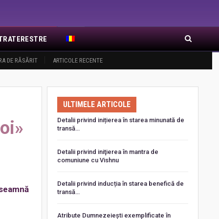
EXTRATERESTRE
RA DE RĂSĂRIT
ARTICOLE RECENTE
ULTIMELE ARTICOLE
Detalii privind inițierea în starea minunată de
noi»
transă…
Detalii privind iniţierea în mantra de
comuniune cu Vishnu
Detalii privind inducția în starea benefică de
înseamnă
transă…
Atribute Dumnezeiești exemplificate în