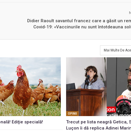
Didier Raoult savantul francez care a găsit un re
Covid-19: «Vaccinurile nu sunt întotdeauna sol
Mai Multe De Ace
OPINII
onală! Ediţie specială!
Trecut pe lista neagră Getica,
Luçon îi dă replica Adinei Mari