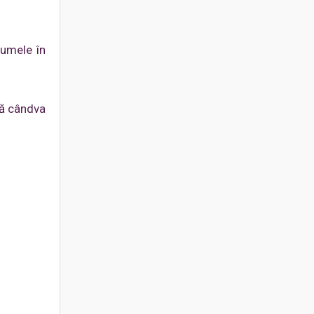
Numele în
șă cândva