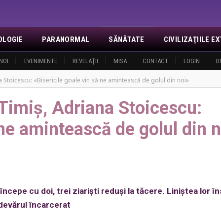
OLOGIE
PARANORMAL
SĂNĂTATE
CIVILIZAŢIILE 
NOI
EVENIMENTE
REVELAŢII
MISA
CONTACT
LOGIN
O
a Stoicescu: «Bisericile goale vin să ne amintească de golul din noi»
 Timiș, Adriana Stoicescu:
 ne amintească de golul din 
ncepe cu doi, trei ziariști reduși la tăcere. Liniștea lor 
devărul încarcerat