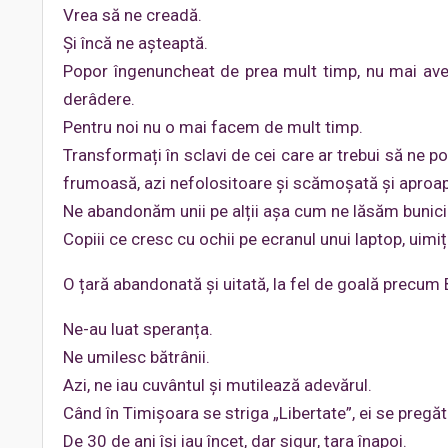
Vrea să ne creadă.
Și încă ne așteaptă.
Popor îngenuncheat de prea mult timp, nu mai avem 
derâdere.
Pentru noi nu o mai facem de mult timp.
Transformați în sclavi de cei care ar trebui să ne 
frumoasă, azi nefolositoare și scămoșată și apr
Ne abandonăm unii pe alții așa cum ne lăsăm bunicii 
Copiii ce cresc cu ochii pe ecranul unui laptop, uimiți
O țară abandonată și uitată, la fel de goală precum B
Ne-au luat speranța.
Ne umilesc bătrânii.
Azi, ne iau cuvântul și mutilează adevărul.
Când în Timișoara se striga „Libertate”, ei se pregăt
De 30 de ani își iau încet, dar sigur, țara înapoi.