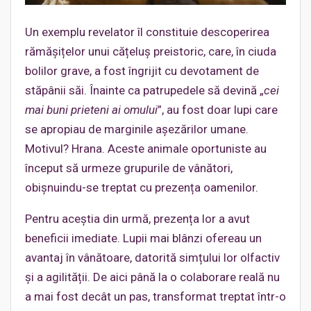
Un exemplu revelator îl constituie descoperirea
rămășițelor unui cățeluș preistoric, care, în ciuda
bolilor grave, a fost îngrijit cu devotament de
stăpânii săi. Înainte ca patrupedele să devină „
cei
mai buni prieteni ai omului
”, au fost doar lupi care
se apropiau de marginile așezărilor umane.
Motivul? Hrana. Aceste animale oportuniste au
început să urmeze grupurile de vânători,
obișnuindu-se treptat cu prezența oamenilor.
Pentru aceștia din urmă, prezența lor a avut
beneficii imediate. Lupii mai blânzi ofereau un
avantaj în vânătoare, datorită simțului lor olfactiv
și a agilității. De aici până la o colaborare reală nu
a mai fost decât un pas, transformat treptat într-o