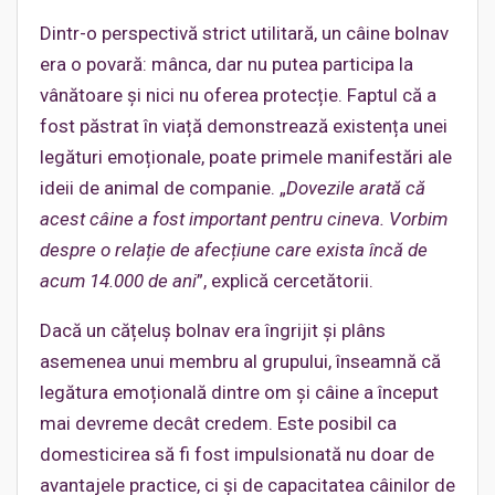
Dintr-o perspectivă strict utilitară, un câine bolnav
era o povară: mânca, dar nu putea participa la
vânătoare și nici nu oferea protecție. Faptul că a
fost păstrat în viață demonstrează existența unei
legături emoționale, poate primele manifestări ale
ideii de animal de companie. „
Dovezile arată că
acest câine a fost important pentru cineva. Vorbim
despre o relație de afecțiune care exista încă de
acum 14.000 de ani
”, explică cercetătorii.
Dacă un cățeluș bolnav era îngrijit și plâns
asemenea unui membru al grupului, înseamnă că
legătura emoțională dintre om și câine a început
mai devreme decât credem. Este posibil ca
domesticirea să fi fost impulsionată nu doar de
avantajele practice, ci și de capacitatea câinilor de