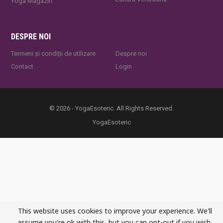
Yoga Magazin
DESPRE NOI
Termeni și condiții de utilizare
Despre noi
Contact
Login
© 2026 - YogaEsoteric. All Rights Reserved.
YogaEsoteric
This website uses cookies to improve your experience. We'll
assume you're ok with this, but you can opt-out if you wish.