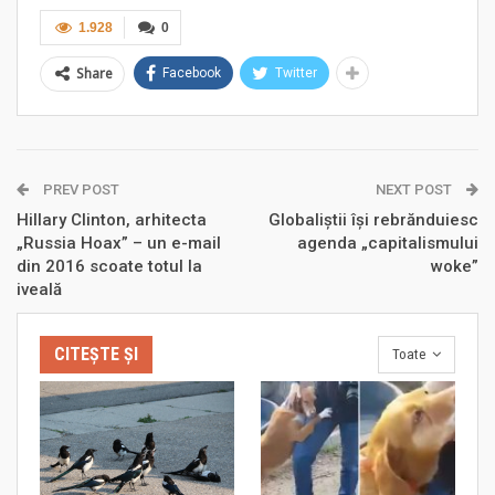
1.928
0
Share
Facebook
Twitter
PREV POST
NEXT POST
Hillary Clinton, arhitecta
Globaliștii își rebrănduiesc
„Russia Hoax” – un e-mail
agenda „capitalismului
din 2016 scoate totul la
woke”
iveală
CITEȘTE ȘI
Toate