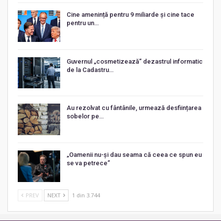
Cine amenință pentru 9 miliarde și cine tace
pentru un…
Guvernul „cosmetizează” dezastrul informatic
de la Cadastru…
Au rezolvat cu fântânile, urmează desființarea
sobelor pe…
„Oamenii nu-și dau seama că ceea ce spun eu
se va petrece”
PREV
NEXT
1 din 3.744