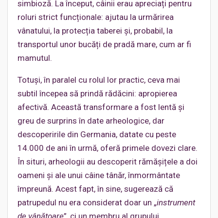
simbioză. La început, câinii erau apreciați pentru
roluri strict funcționale: ajutau la urmărirea
vânatului, la protecția taberei și, probabil, la
transportul unor bucăți de pradă mare, cum ar fi
mamutul.
Totuși, în paralel cu rolul lor practic, ceva mai
subtil începea să prindă rădăcini: apropierea
afectivă. Această transformare a fost lentă și
greu de surprins în date arheologice, dar
descoperirile din Germania, datate cu peste
14.000 de ani în urmă, oferă primele dovezi clare.
În situri, arheologii au descoperit rămășițele a doi
oameni și ale unui câine tânăr, înmormântate
împreună. Acest fapt, în sine, sugerează că
patrupedul nu era considerat doar un „
instrument
de vânătoare
”, ci un membru al grupului.