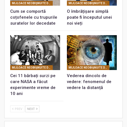
MIJLOACE NEOBIŞNUITE DE A CUNOAŞTE ŞI DE A COMUNICA
MIJLOACE NEOBIŞNUITE DE A CUNOAŞTE ŞI DE A COMUNICA
Cum se comportă
O îmbrățișare simplă
coțofenele cu trupurile
poate fi începutul unei
suratelor lor decedate
noi vieți
MIJLOACE NEOBIŞNUITE DE A CUNOAŞTE ŞI DE A COMUNICA
MIJLOACE NEOBIŞNUITE DE A CUNOAŞTE ŞI DE A COMUNICA
Cei 11 bărbați surzi pe
Vederea dincolo de
care NASA a făcut
vedere: fenomenul de
experimente vreme de
vedere la distanță
10 ani
PREV
NEXT