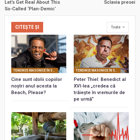
Let’s Get Real About This
Sclavia presei
So-Called ‘Plan-Demic’
CITEȘTE ȘI
Toate
TENDINŢE MASONICE ÎN SOCIETATEA CONTEMPORANĂ
TENDINŢE MASONICE ÎN SOCIETATEA CONTEMPORANĂ
Cine sunt idolii copiilor
Peter Thiel: Benedict al
noștri anul acesta la
XVI-lea „credea că
Beach, Please?
trăiește în vremurile de
pe urmă”