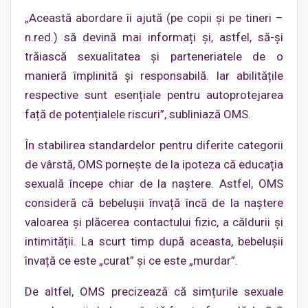
„Această abordare îi ajută (pe copii și pe tineri –
n.red.) să devină mai informați și, astfel, să-și
trăiască sexualitatea și parteneriatele de o
manieră împlinită și responsabilă. Iar abilitățile
respective sunt esențiale pentru autoprotejarea
față de potențialele riscuri”, subliniază OMS.
În stabilirea standardelor pentru diferite categorii
de vârstă, OMS pornește de la ipoteza că educația
sexuală începe chiar de la naștere. Astfel, OMS
consideră că bebelușii învață încă de la naștere
valoarea și plăcerea contactului fizic, a căldurii și
intimității. La scurt timp după aceasta, bebelușii
învață ce este „curat” și ce este „murdar”.
De altfel, OMS precizează că simțurile sexuale