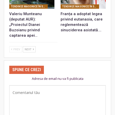
TENDINŢE MASONICE ÎN SOCIETATEA CONTEMPORANĂ
TENDINŢE MASONICE ÎN SOCIETATEA CONTEMPORANĂ
Valeriu Munteanu
Franța a adoptat legea
(deputat AUR):
privind eutanasia, care
„Proiectul Dianei
reglementează
Buzoianu privind
sinuciderea asistată.…
captarea apei…
PREV
NEXT
SPUNE CE CREZI
Adresa de email nu va fi publicata