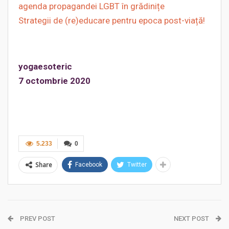
agenda propagandei
LGBT în grădinițe
Strategii de (re)educare pentru epoca post-viață!
yogaesoteric
7 octombrie 2020
5.233
0
Share
Facebook
Twitter
PREV POST
NEXT POST