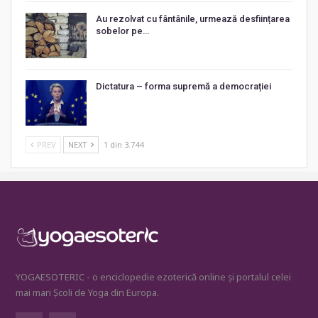
Au rezolvat cu fântânile, urmează desființarea
sobelor pe…
Dictatura – forma supremă a democrației
PREV
NEXT
1 din 3.744
YOGAESOTERIC - o enciclopedie ezoterică online și portalul celei
mai mari Școli de Yoga din Europa.