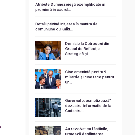
Atribute Dumnezeiești exemplificate în
premieră în cadrul…
Detalii privind iniţierea în mantra de
comuniune cu Kalki…
Demisie la Cotroceni din
Grupul de Reflecție
Strategică și…
Cine amenință pentru 9
miliarde și cine tace pentru
un…
Guvernul „cosmetizează”
dezastrul informatic de la
Cadastru…
a
Au rezolvat cu fântânile,
urmează desființarea