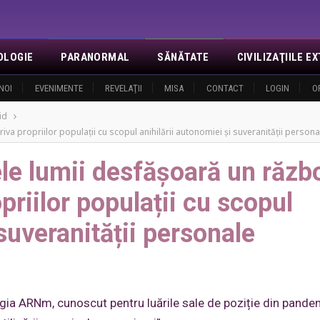
OLOGIE
PARANORMAL
SĂNĂTATE
CIVILIZAŢIILE 
NOI
EVENIMENTE
REVELAŢII
MISA
CONTACT
LOGIN
O
id
a propriilor populații cu scopul anihilării autonomiei și suveranității persona
e lumii desfășoară un răzb
priilor populații cu scopul
 suveranității personale
gia ARNm, cunoscut pentru luările sale de poziție din pandem