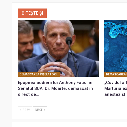
CITEȘTE ȘI
DEMASCAREA ÎNŞELĂTORIEI COVID
Epopeea audierii lui Anthony Fauci în
„Covidul a 
Senatul SUA. Dr. Moarte, demascat în
Mărturia e
direct de…
anestezist
PREV
NEXT