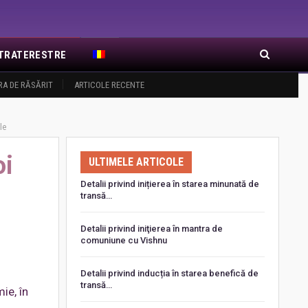
EXTRATERESTRE
RA DE RĂSĂRIT
ARTICOLE RECENTE
le
oi
ULTIMELE ARTICOLE
Detalii privind inițierea în starea minunată de
transă…
Detalii privind iniţierea în mantra de
comuniune cu Vishnu
Detalii privind inducția în starea benefică de
transă…
ie, în