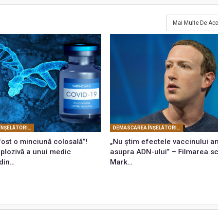
Mai Multe De Ace
DEMASCAREA ÎNŞELĂTORIEI COVID
DEMASCAREA ÎNŞELĂTORIEI COVID
fost o minciună colosală”!
„Nu știm efectele vaccinului an
xplozivă a unui medic
asupra ADN-ului” – Filmarea s
 din…
Mark…