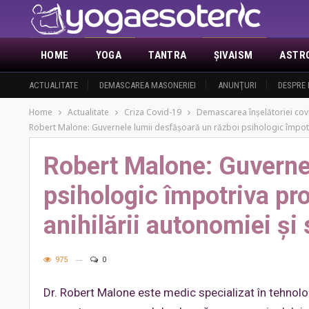
HOME
YOGA
TANTRA
ŞIVAISM
ASTR
ACTUALITATE
DEMASCAREA MASONERIEI
ANUNŢURI
DESPRE 
Home
Actualitate
Criza Covid-19
Demascarea înşelătoriei cov
Robert Malone: Guvernele lumii desfășoară un război psihologic împotriv
Robert Malone: Guvernel
psihologic împotriva pro
anihilării autonomiei și
975
0
Dr. Robert Malone este medic specializat în tehnolo