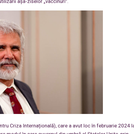
ilizării așa-ziselor „vaccinuri”.
tru Criza Internațională), care a avut loc în februarie 2024 l
re modul în care guvernul din umbră al Statelor Unite, prin