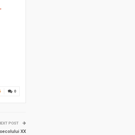
”
5
0
NEXT POST
l secolului XX