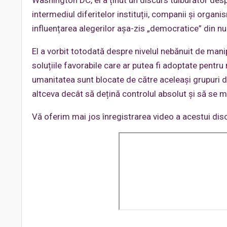
intermediul diferitelor instituții, companii și orga
influențarea alegerilor așa-zis „democratice” din num
El a vorbit totodată despre nivelul nebănuit de manip
soluțiile favorabile care ar putea fi adoptate pentr
umanitatea sunt blocate de către aceleași grupuri 
altceva decât să dețină controlul absolut și să se m
Vă oferim mai jos înregistrarea video a acestui dis