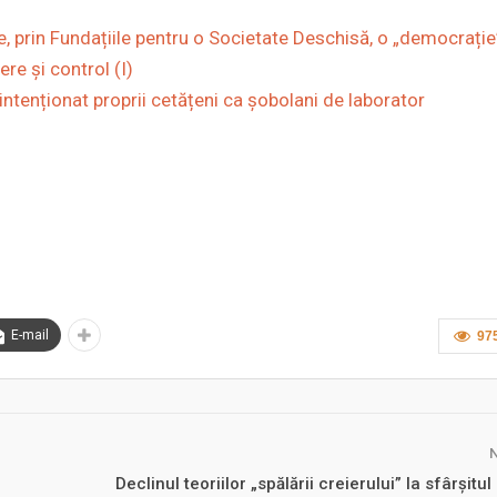
prin Fundațiile pentru o Societate Deschisă, o „democrație
re și control (I)
ntenționat proprii cetățeni ca șobolani de laborator
E-mail
97
Declinul teoriilor „spălării creierului” la sfârșitu