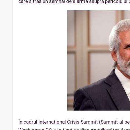
care a tras un semnal de alarmă asupra pericolului ut
În cadrul International Crisis Summit (Summit-ul pen
Washington DC, el a ținut un discurs tulburător desp