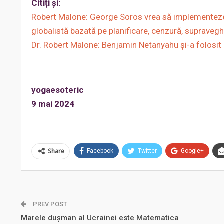
Citiți și:
Robert Malone: George Soros vrea să implementeze, 
globalistă bazată pe planificare, cenzură, supraveghe
Dr. Robert Malone: Benjamin Netanyahu și-a folosit i
yogaesoteric
9 mai 2024
Share
Facebook
Twitter
Google+
PREV POST
Marele dușman al Ucrainei este Matematica