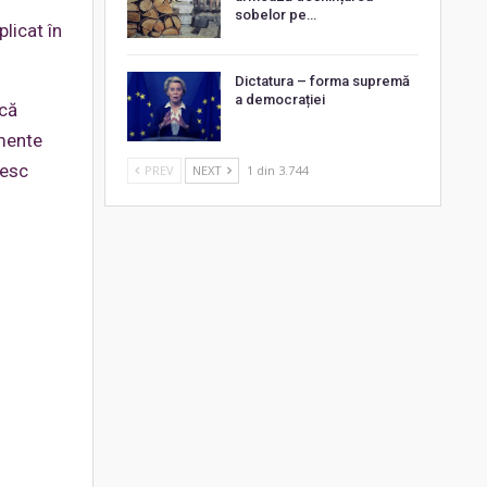
sobelor pe…
licat în
Dictatura – forma supremă
a democrației
 că
lmente
resc
PREV
NEXT
1 din 3.744