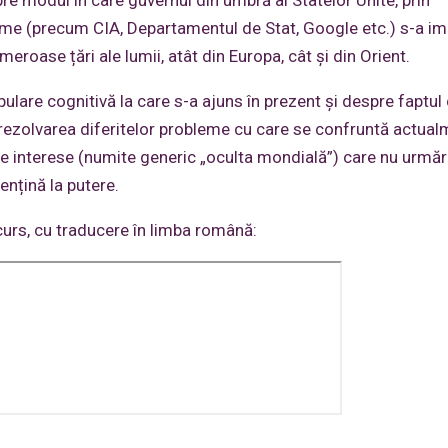
nisme (precum CIA, Departamentul de Stat, Google etc.) s-a imp
eroase țări ale lumii, atât din Europa, cât și din Orient.
ulare cognitivă la care s-a ajuns în prezent și despre faptul
u rezolvarea diferitelor probleme cu care se confruntă actua
de interese (numite generic „oculta mondială”) care nu urmă
ențină la putere.
curs, cu traducere în limba română: