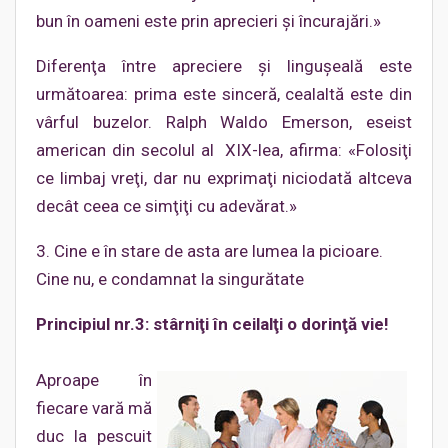
bun în oameni este prin aprecieri şi încurajări.»
Diferenţa între apreciere şi linguşeală este
următoarea: prima este sinceră, cealaltă este din
vârful buzelor. Ralph Waldo Emerson, eseist
american din secolul al XIX-lea, afirma: «Folosiţi
ce limbaj vreţi, dar nu exprimaţi niciodată altceva
decât ceea ce simţiţi cu adevărat.»
3. Cine e în stare de asta are lumea la picioare.
Cine nu, e condamnat la singurătate
Principiul nr.3: stârniţi în ceilalţi o dorinţă vie!
Aproape în
fiecare vară mă
duc la pescuit