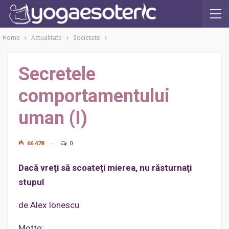
Home
Actualitate
Societate
Secretele
comportamentului
uman (I)
66.478
0
Dacă vreţi să scoateţi mierea, nu răsturnaţi
stupul
de Alex Ionescu
Motto: „