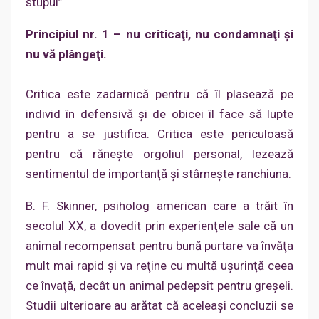
stupul”
Principiul nr. 1 – nu criticaţi, nu condamnaţi şi
nu vă plângeţi.
Critica este zadarnică pentru că îl plasează pe
individ în defensivă şi de obicei îl face să lupte
pentru a se justifica. Critica este periculoasă
pentru că răneşte orgoliul personal, lezează
sentimentul de importanţă şi stârneşte ranchiuna.
B. F. Skinner, psiholog american care a trăit în
secolul XX, a dovedit prin experienţele sale că un
animal recompensat pentru bună purtare va învăţa
mult mai rapid şi va reţine cu multă uşurinţă ceea
ce învaţă, decât un animal pedepsit pentru greşeli.
Studii ulterioare au arătat că aceleaşi concluzii se