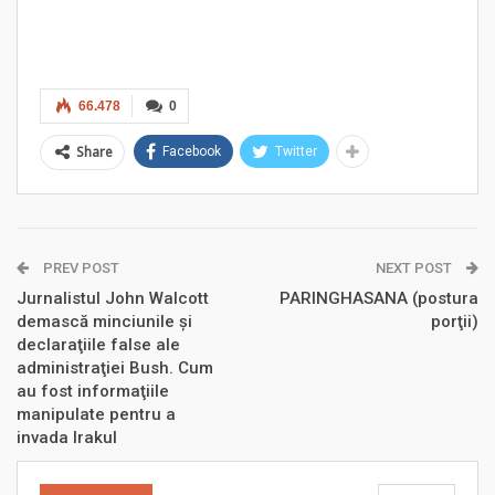
66.478
0
Share
Facebook
Twitter
PREV POST
NEXT POST
Jurnalistul John Walcott
PARINGHASANA (postura
demască minciunile şi
porţii)
declaraţiile false ale
administraţiei Bush. Cum
au fost informaţiile
manipulate pentru a
invada Irakul