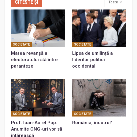
CITEȘTE ȘI
Toate
SOCIETATE
SOCIETATE
Marea revanșă a
Lipsa de umilință a
electoratului stă între
liderilor politici
paranteze
occidentali
SOCIETATE
SOCIETATE
Prof. Ioan-Aurel Pop:
România, încotro?
Anumite ONG-uri vor să
întărească