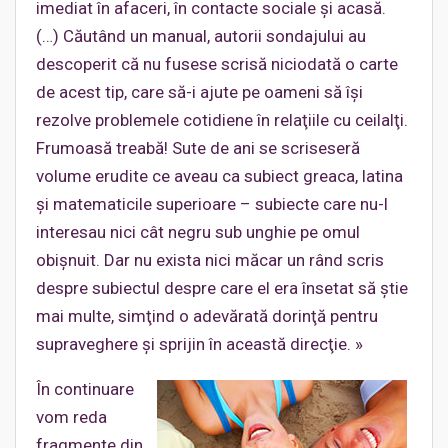
imediat în afaceri, în contacte sociale şi acasă.
(…) Căutând un manual, autorii sondajului au
descoperit că nu fusese scrisă niciodată o carte
de acest tip, care să-i ajute pe oameni să îşi
rezolve problemele cotidiene în relaţiile cu ceilalţi.
Frumoasă treabă! Sute de ani se scriseseră
volume erudite ce aveau ca subiect greaca, latina
şi matematicile superioare – subiecte care nu-l
interesau nici cât negru sub unghie pe omul
obişnuit. Dar nu exista nici măcar un rând scris
despre subiectul despre care el era însetat să ştie
mai multe, simţind o adevărată dorinţă pentru
supraveghere şi sprijin în această direcţie. »
În continuare
vom reda
fragmente din