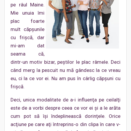
pe râul Maine.
Mie unuia îmi
plac foarte
mult căpşunile
cu frişcă, dar
mi-am dat
seama că,
dintr-un motiv bizar, peştilor le plac râmele. Deci
când merg la pescuit nu mă gândesc la ce vreau
eu, ci la ce vor ei. Nu am pus în cârlig căpşuni cu
frişcă.
Deci, unica modalitate de a-i influenţa pe ceilalţi
este de a vorbi despre ceea ce vor ei şi a le arăta
cum pot să îşi îndeplinească dorinţele. Orice
acţiune pe care aţi întreprins-o din clipa în care v-