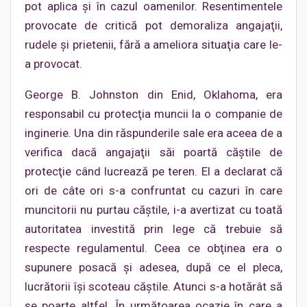
pot aplica şi în cazul oamenilor. Resentimentele
provocate de critică pot demoraliza angajaţii,
rudele şi prietenii, fără a ameliora situaţia care le-
a provocat.
George B. Johnston din Enid, Oklahoma, era
responsabil cu protecţia muncii la o companie de
inginerie. Una din răspunderile sale era aceea de a
verifica dacă angajaţii săi poartă căştile de
protecţie când lucrează pe teren. El a declarat că
ori de câte ori s-a confruntat cu cazuri în care
muncitorii nu purtau căştile, i-a avertizat cu toată
autoritatea investită prin lege că trebuie să
respecte regulamentul. Ceea ce obţinea era o
supunere posacă şi adesea, după ce el pleca,
lucrătorii îşi scoteau căştile. Atunci s-a hotărât să
se poarte altfel. În următoarea ocazie în care a