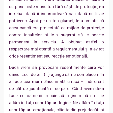
surprins nişte muncitori fără căşti de protecţie, i-a
întrebat dacă îi incomodează sau dacă nu li se
potrivesc. Apoi, pe un ton glumeţ, le-a amintit că
acea cască era proiectată ca mijloc de protecţie
contra insultelor şi le-a sugerat să le poarte
permanent la serviciu. A obţinut astfel o
respectare mai atentă a regulamentului şi a evitat
orice resentiment sau reacţie emoţională.
Dacă vrem să provocăm resentimente care vor
dăinui zeci de ani (…) ajunge să ne complacem în
a face cea mai neînsemnată critică – indiferent
de cât de justificată ni se pare. Când avem de-a
face cu oamenii trebuie să reţinem că nu ne
aflăm în faţa unor făpturi logice. Ne aflăm în faţa
unor făpturi emoţionale, clădite din prejudecăţi şi