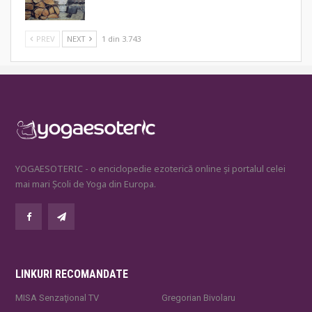
PREV
NEXT
1 din 3.743
YOGAESOTERIC - o enciclopedie ezoterică online și portalul celei
mai mari Școli de Yoga din Europa.
LINKURI RECOMANDATE
MISA Senzaţional TV
Gregorian Bivolaru