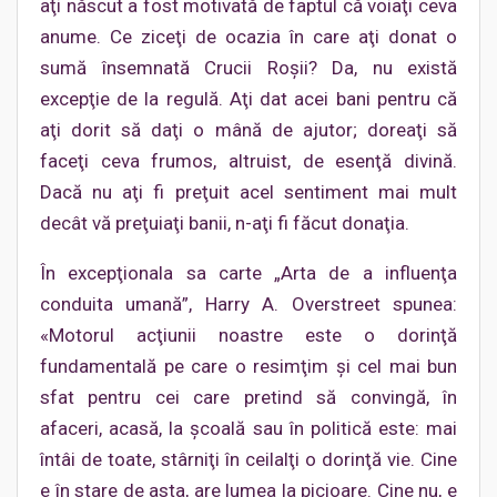
aţi născut a fost motivată de faptul că voiaţi ceva
anume. Ce ziceţi de ocazia în care aţi donat o
sumă însemnată Crucii Roşii? Da, nu există
excepţie de la regulă. Aţi dat acei bani pentru că
aţi dorit să daţi o mână de ajutor; doreaţi să
faceţi ceva frumos, altruist, de esenţă divină.
Dacă nu aţi fi preţuit acel sentiment mai mult
decât vă preţuiaţi banii, n-aţi fi făcut donaţia.
În excepţionala sa carte „Arta de a influenţa
conduita umană”, Harry A. Overstreet spunea:
«Motorul acţiunii noastre este o dorinţă
fundamentală pe care o resimţim şi cel mai bun
sfat pentru cei care pretind să convingă, în
afaceri, acasă, la şcoală sau în politică este: mai
întâi de toate, stârniţi în ceilalţi o dorinţă vie. Cine
e în stare de asta, are lumea la picioare. Cine nu, e