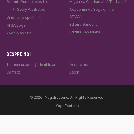
AtributeDumnezeiesti.ro
Mișcarea Charismatică Teofanică
Godly Attributes
Academia de Yoga online
ATMAN
Vindecare spirituală
Editura Ganesha
MISA.yoga
Editura Venusiana
Yoga Magazin
DESPRE NOI
Termeni și condiții de utilizare
Despre noi
Contact
Login
© 2026 - YogaEsoteric. All Rights Reserved.
YogaEsoteric