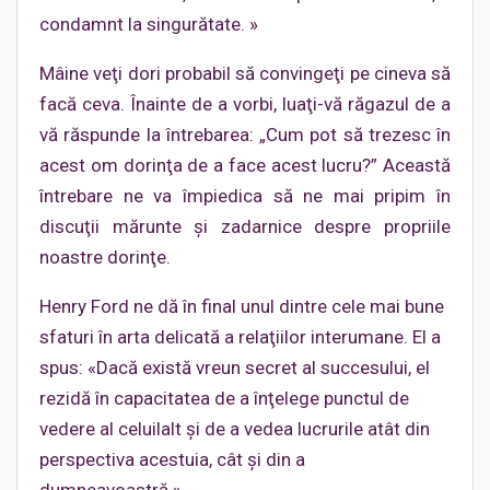
condamnt la singurătate. »
Mâine veţi dori probabil să convingeţi pe cineva să
facă ceva. Înainte de a vorbi, luaţi-vă răgazul de a
vă răspunde la întrebarea: „Cum pot să trezesc în
acest om dorinţa de a face acest lucru?” Această
întrebare ne va împiedica să ne mai pripim în
discuţii mărunte şi zadarnice despre propriile
noastre dorinţe.
Henry Ford ne dă în final unul dintre cele mai bune
sfaturi în arta delicată a relaţiilor interumane. El a
spus: «Dacă există vreun secret al succesului, el
rezidă în capacitatea de a înţelege punctul de
vedere al celuilalt şi de a vedea lucrurile atât din
perspectiva acestuia, cât şi din a