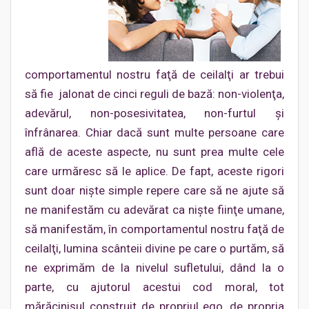
comportamentul nostru faţă de ceilalţi ar trebui
să fie jalonat de cinci reguli de bază: non-violenţa,
adevărul, non-posesivitatea, non-furtul şi
înfrânarea. Chiar dacă sunt multe persoane care
află de aceste aspecte, nu sunt prea multe cele
care urmăresc să le aplice. De fapt, aceste rigori
sunt doar nişte simple repere care să ne ajute să
ne manifestăm cu adevărat ca nişte fiinţe umane,
să manifestăm, în comportamentul nostru faţă de
ceilalţi, lumina scânteii divine pe care o purtăm, să
ne exprimăm de la nivelul sufletului, dând la o
parte, cu ajutorul acestui cod moral, tot
mărăcinişul construit de propriul ego, de propria