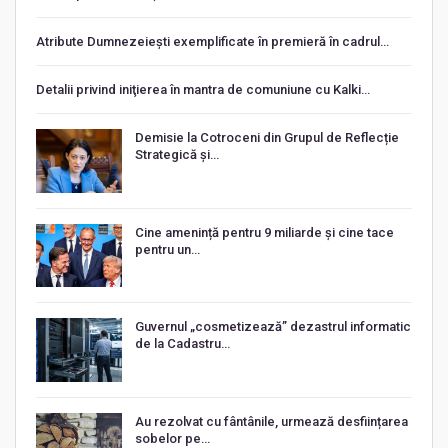
Atribute Dumnezeiești exemplificate în premieră în cadrul…
Detalii privind iniţierea în mantra de comuniune cu Kalki…
Demisie la Cotroceni din Grupul de Reflecție
Strategică și…
Cine amenință pentru 9 miliarde și cine tace
pentru un…
Guvernul „cosmetizează” dezastrul informatic
de la Cadastru…
Au rezolvat cu fântânile, urmează desființarea
sobelor pe…