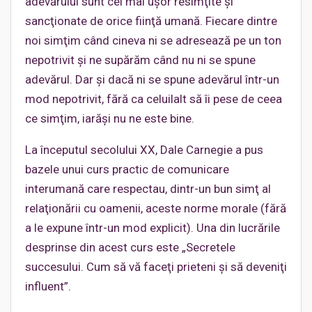
adevărului sunt cel mai uşor resimţite şi
sancţionate de orice fiinţă umană. Fiecare dintre
noi simţim când cineva ni se adresează pe un ton
nepotrivit şi ne supărăm când nu ni se spune
adevărul. Dar şi dacă ni se spune adevărul într-un
mod nepotrivit, fără ca celuilalt să îi pese de ceea
ce simţim, iarăşi nu ne este bine.
La începutul secolului XX, Dale Carnegie a pus
bazele unui curs practic de comunicare
interumană care respectau, dintr-un bun simţ al
relaţionării cu oamenii, aceste norme morale (fără
a le expune într-un mod explicit). Una din lucrările
desprinse din acest curs este „Secretele
succesului. Cum să vă faceţi prieteni şi să deveniţi
influent”.