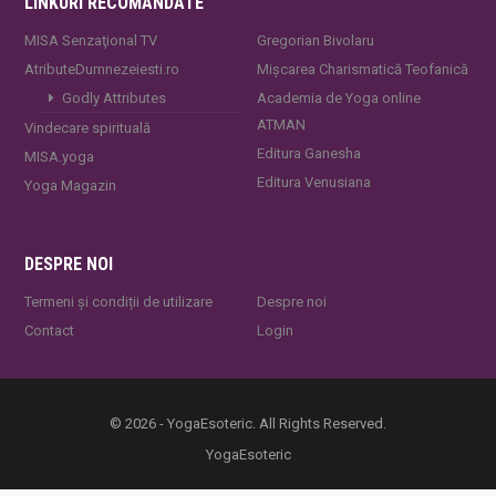
LINKURI RECOMANDATE
MISA Senzaţional TV
Gregorian Bivolaru
AtributeDumnezeiesti.ro
Mișcarea Charismatică Teofanică
Godly Attributes
Academia de Yoga online
ATMAN
Vindecare spirituală
Editura Ganesha
MISA.yoga
Editura Venusiana
Yoga Magazin
DESPRE NOI
Termeni și condiții de utilizare
Despre noi
Contact
Login
© 2026 - YogaEsoteric. All Rights Reserved.
YogaEsoteric