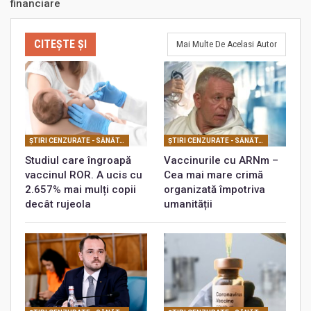
financiare
CITEȘTE ȘI
Mai Multe De Acelasi Autor
ŞTIRI CENZURATE - SĂNĂTATE
ŞTIRI CENZURATE - SĂNĂTATE
Studiul care îngroapă
Vaccinurile cu ARNm –
vaccinul ROR. A ucis cu
Cea mai mare crimă
2.657% mai mulți copii
organizată împotriva
decât rujeola
umanității