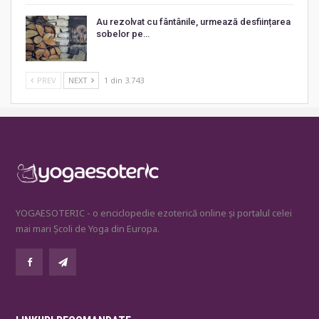
Au rezolvat cu fântânile, urmează desființarea
sobelor pe…
PREV
NEXT
1 din 3.743
YOGAESOTERIC - o enciclopedie ezoterică online și portalul celei
mai mari Școli de Yoga din Europa.