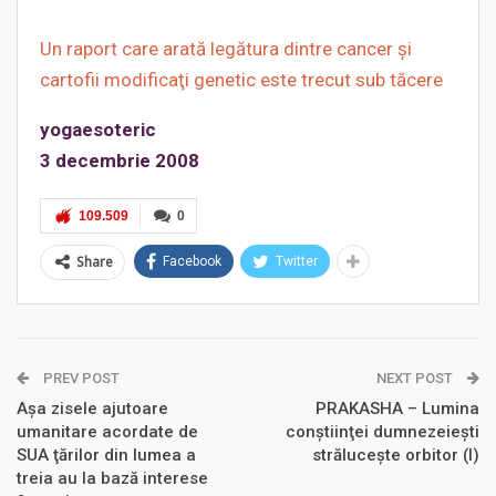
Un raport care arată legătura dintre cancer şi
cartofii modificaţi genetic este trecut sub tăcere
yogaesoteric
3 decembrie 2008
109.509
0
Share
Facebook
Twitter
PREV POST
NEXT POST
Aşa zisele ajutoare
PRAKASHA – Lumina
umanitare acordate de
conştiinţei dumnezeiești
SUA ţărilor din lumea a
străluceşte orbitor (I)
treia au la bază interese