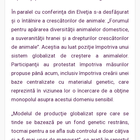
În paralel cu conferinţa din Elveţia s-a desfăşurat
şi o întâlnire a crescătorilor de animale: „Forumul
pentru apărarea diversităţii animalelor domestice,
a suveranităţii hranei şi a drepturilor crescătorilor
de animale”. Aceştia au luat poziţie împotriva unui
sistem globalizat de creştere a animalelor.
Participanţii au protestat împotriva măsurilor
propuse până acum, inclusiv împotriva creării unei
baze centralizate cu materialul genetic, care
reprezintă în viziunea lor o încercare de a obţine
monopolul asupra acestui domeniu sensibil.
„Modelul de producţie globalizat spre care se
tinde se bazează pe un fond genetic restrâns,
tocmai pentru a se afla sub controlul a doar câţiva
şi a fi mai uşor de manevrat”, se arată în raportul