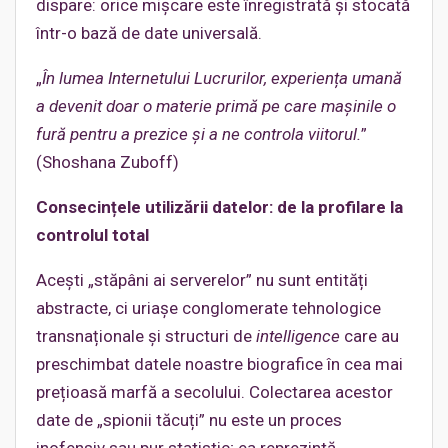
dispare: orice mișcare este înregistrată și stocată
într-o bază de date universală.
„
În lumea Internetului Lucrurilor, experiența umană
a devenit doar o materie primă pe care mașinile o
fură pentru a prezice și a ne controla viitorul.
”
(Shoshana Zuboff)
Consecințele utilizării datelor: de la profilare la
controlul total
Acești „stăpâni ai serverelor” nu sunt entități
abstracte, ci uriașe conglomerate tehnologice
transnaționale și structuri de
intelligence
care au
preschimbat datele noastre biografice în cea mai
prețioasă marfă a secolului. Colectarea acestor
date de „spionii tăcuți” nu este un proces
inofensiv sau pur statistic; ea reprezintă