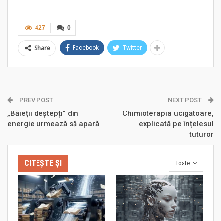
427
0
Share
Facebook
Twitter
PREV POST
NEXT POST
„Băieții deștepți” din
Chimioterapia ucigătoare,
energie urmează să apară
explicată pe înțelesul
tuturor
CITEȘTE ȘI
Toate