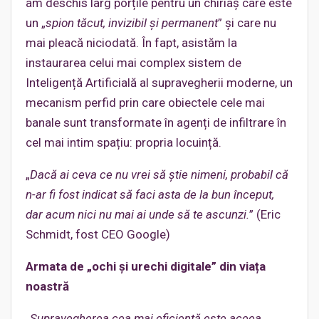
am deschis larg porțile pentru un chiriaș care este
un „
spion tăcut, invizibil și permanent
” și care nu
mai pleacă niciodată. În fapt, asistăm la
instaurarea celui mai complex sistem de
Inteligență Artificială al supravegherii moderne, un
mecanism perfid prin care obiectele cele mai
banale sunt transformate în agenți de infiltrare în
cel mai intim spațiu: propria locuință.
„
Dacă ai ceva ce nu vrei să știe nimeni, probabil că
n-ar fi fost indicat să faci asta de la bun început,
dar acum nici nu mai ai unde să te ascunzi.
” (Eric
Schmidt, fost CEO Google)
Armata de „ochi și urechi digitale” din viața
noastră
„
Supravegherea cea mai eficientă este aceea