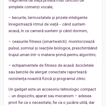
fragmente de viață privată mult dincolo de
simplele comenzi vocale;
– becurile, termostatele și prizele inteligente:
înregistrează ritmul de viață ‒ când suntem
acasă, în ce cameră suntem și când dormim;
– ceasurile fitness (smartwatch): monitorizează
pulsul, somnul și reacțiile biologice, preschimbând
trupul uman într-o materie primă pentru algoritmi;
– echipamentele de fitness de acasă: bicicletele
sau benzile de alergat conectate raportează
rezistența noastră fizică și programul zilnic.
Un gadget este un accesoriu tehnologic compact
‒ un dispozitiv, aparat sau mecanism – adesea
privit fie ca o necesitate, fie ca o jucărie utilă, dar