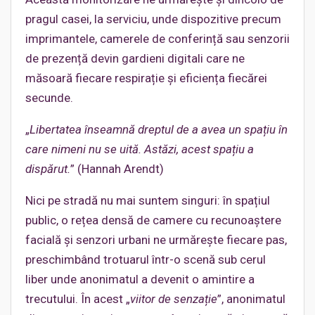
pragul casei, la serviciu, unde dispozitive precum
imprimantele, camerele de conferință sau senzorii
de prezență devin gardieni digitali care ne
măsoară fiecare respirație și eficiența fiecărei
secunde.
„
Libertatea înseamnă dreptul de a avea un spațiu în
care nimeni nu se uită. Astăzi, acest spațiu a
dispărut.
” (Hannah Arendt)
Nici pe stradă nu mai suntem singuri: în spațiul
public, o rețea densă de camere cu recunoaștere
facială și senzori urbani ne urmărește fiecare pas,
preschimbând trotuarul într-o scenă sub cerul
liber unde anonimatul a devenit o amintire a
trecutului. În acest „
viitor de senzație
”, anonimatul