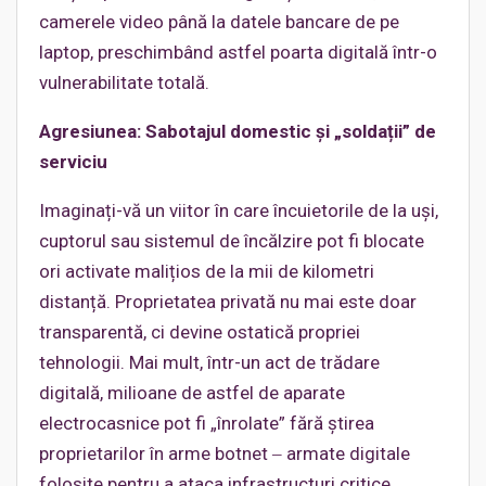
camerele video până la datele bancare de pe
laptop, preschimbând astfel poarta digitală într-o
vulnerabilitate totală.
Agresiunea: Sabotajul domestic și „soldații” de
serviciu
Imaginați-vă un viitor în care încuietorile de la uși,
cuptorul sau sistemul de încălzire pot fi blocate
ori activate malițios de la mii de kilometri
distanță. Proprietatea privată nu mai este doar
transparentă, ci devine ostatică propriei
tehnologii. Mai mult, într-un act de trădare
digitală, milioane de astfel de aparate
electrocasnice pot fi „înrolate” fără știrea
proprietarilor în arme botnet ‒ armate digitale
folosite pentru a ataca infrastructuri critice,