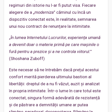
regimuri din istorie nu l-ar fi putut visa. Fiecare
alegere de a „
moderniza
” căminul cu încă un
dispozitiv conectat este, în realitate, semnarea
unui nou contract de renunțare la intimitate.
„
În lumea Internetului Lucrurilor, experiența umană
a devenit doar o materie primă pe care mașinile o
fură pentru a prezice și a ne controla viitorul.
”
(Shoshana Zuboff)
Este necesar să ne întrebăm dacă prețul acestui
confort merită pierderea ultimului bastion al
libertății: dreptul de a nu fi văzut, auzit și analizat
în propria intimitate. Într-o lume în care totul este
conectat, singura formă adevărată de rezistență
și de păstrare a demnității umane ar putea
rămâne, paradoxal, deconectarea. Rămâne la