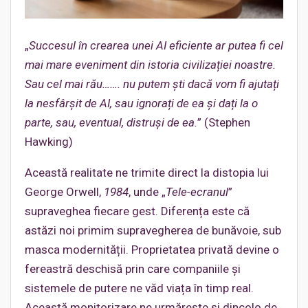
„
Succesul în crearea unei AI eficiente ar putea fi cel
mai mare eveniment din istoria civilizației noastre.
Sau cel mai rău……. nu putem ști dacă vom fi ajutați
la nesfârșit de AI, sau ignorați de ea și dați la o
parte, sau, eventual, distruși de ea.
” (Stephen
Hawking)
Această realitate ne trimite direct la distopia lui
George Orwell,
1984
, unde „
Tele-ecranul
”
supraveghea fiecare gest. Diferența este că
astăzi noi primim supravegherea de bunăvoie, sub
masca modernității. Proprietatea privată devine o
fereastră deschisă prin care companiile și
sistemele de putere ne văd viața în timp real.
Această monitorizare ne urmărește și dincolo de