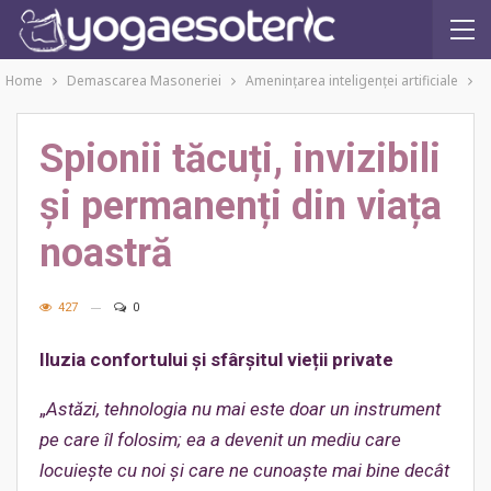
Home
Demascarea Masoneriei
Amenințarea inteligenței artificiale
Spionii tăcuți, invizibili
și permanenți din viața
noastră
427
0
Iluzia confortului și sfârșitul vieții private
„
Astăzi, tehnologia nu mai este doar un instrument
pe care îl folosim; ea a devenit un mediu care
locuiește cu noi și care ne cunoaște mai bine decât