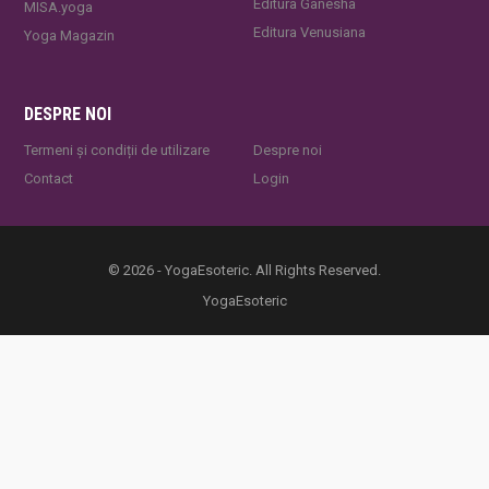
Editura Ganesha
MISA.yoga
Editura Venusiana
Yoga Magazin
DESPRE NOI
Termeni și condiții de utilizare
Despre noi
Contact
Login
© 2026 - YogaEsoteric. All Rights Reserved.
YogaEsoteric