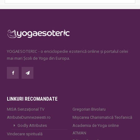
YOGAESOTERIC - o enciclopedie ezoterică online și portalul celei
mai mari Școli de Yoga din Europa.
LINKURI RECOMANDATE
MISA Senzaţional TV
Gregorian Bivolaru
AtributeDumnezeiesti.ro
Mișcarea Charismatică Teofanică
Godly Attributes
Academia de Yoga online
ATMAN
Vindecare spirituală