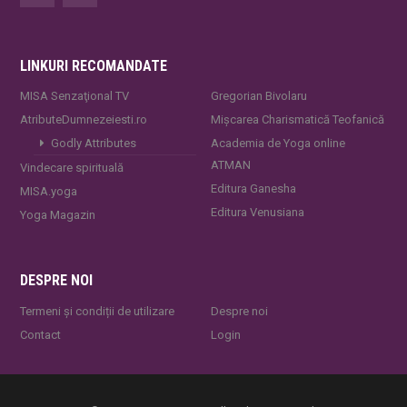
LINKURI RECOMANDATE
MISA Senzaţional TV
Gregorian Bivolaru
AtributeDumnezeiesti.ro
Mișcarea Charismatică Teofanică
Godly Attributes
Academia de Yoga online
ATMAN
Vindecare spirituală
Editura Ganesha
MISA.yoga
Editura Venusiana
Yoga Magazin
DESPRE NOI
Termeni și condiții de utilizare
Despre noi
Contact
Login