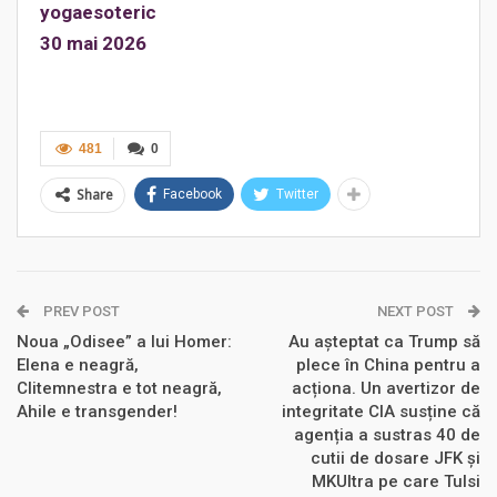
yogaesoteric
30 mai 2026
481
0
Share
Facebook
Twitter
PREV POST
NEXT POST
Noua „Odisee” a lui Homer:
Au așteptat ca Trump să
Elena e neagră,
plece în China pentru a
Clitemnestra e tot neagră,
acționa. Un avertizor de
Ahile e transgender!
integritate CIA susține că
agenția a sustras 40 de
cutii de dosare JFK și
MKUltra pe care Tulsi