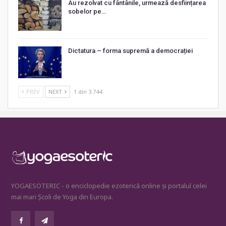
Au rezolvat cu fântânile, urmează desființarea
sobelor pe…
Dictatura – forma supremă a democrației
PREV
NEXT
1 din 3.744
YOGAESOTERIC - o enciclopedie ezoterică online și portalul celei
mai mari Școli de Yoga din Europa.