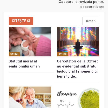
Gabbard le revizuia pentru
desecretizare
CITEȘTE ȘI
Toate
STUDII
STUDII
Statutul moral al
Cercetători de la Oxford
embrionului uman
au evidențiat substratul
biologic al fenomenului
benefic de…