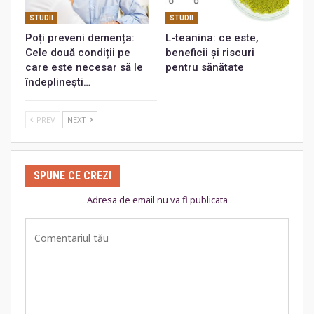
STUDII
STUDII
Poți preveni demența:
L-teanina: ce este,
Cele două condiții pe
beneficii și riscuri
care este necesar să le
pentru sănătate
îndeplinești…
PREV
NEXT
SPUNE CE CREZI
Adresa de email nu va fi publicata