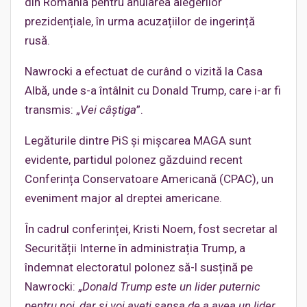
din România pentru anularea alegerilor
prezidențiale, în urma acuzațiilor de ingerință
rusă.
Nawrocki a efectuat de curând o vizită la Casa
Albă, unde s-a întâlnit cu Donald Trump, care i-ar fi
transmis: „
Vei câștiga
”.
Legăturile dintre PiS și mișcarea MAGA sunt
evidente, partidul polonez găzduind recent
Conferința Conservatoare Americană (CPAC), un
eveniment major al dreptei americane.
În cadrul conferinței, Kristi Noem, fost secretar al
Securității Interne în administrația Trump, a
îndemnat electoratul polonez să-l susțină pe
Nawrocki: „
Donald Trump este un lider puternic
pentru noi, dar și voi aveți șansa de a avea un lider