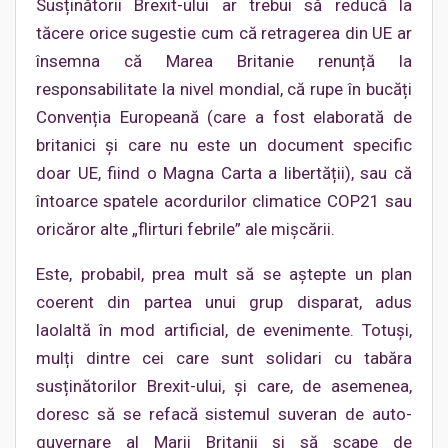
Susținătorii Brexit-ului ar trebui să reducă la
tăcere orice sugestie cum că retragerea din UE ar
însemna că Marea Britanie renunță la
responsabilitate la nivel mondial, că rupe în bucăți
Convenția Europeană (care a fost elaborată de
britanici și care nu este un document specific
doar UE, fiind o Magna Carta a libertății), sau că
întoarce spatele acordurilor climatice COP21 sau
oricăror alte „flirturi febrile” ale mișcării.
Este, probabil, prea mult să se aștepte un plan
coerent din partea unui grup disparat, adus
laolaltă în mod artificial, de evenimente. Totuși,
mulți dintre cei care sunt solidari cu tabăra
susținătorilor Brexit-ului, și care, de asemenea,
doresc să se refacă sistemul suveran de auto-
guvernare al Marii Britanii și să scape de