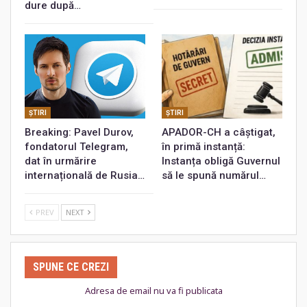
dure după…
ŞTIRI
ŞTIRI
Breaking: Pavel Durov,
APADOR-CH a câștigat,
fondatorul Telegram,
în primă instanță:
dat în urmărire
Instanța obligă Guvernul
internațională de Rusia…
să le spună numărul…
PREV
NEXT
SPUNE CE CREZI
Adresa de email nu va fi publicata