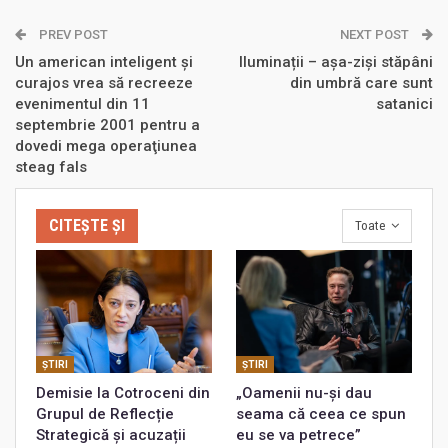
PREV POST
NEXT POST
Un american inteligent și
Iluminații – aşa-ziși stăpâni
curajos vrea să recreeze
din umbră care sunt
evenimentul din 11
satanici
septembrie 2001 pentru a
dovedi mega operaţiunea
steag fals
CITEȘTE ȘI
Toate
ŞTIRI
ŞTIRI
Demisie la Cotroceni din
„Oamenii nu-și dau
Grupul de Reflecție
seama că ceea ce spun
Strategică și acuzații
eu se va petrece”