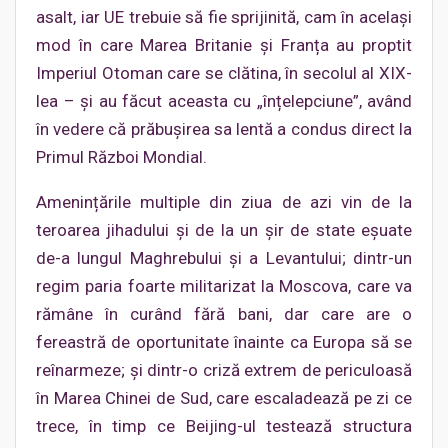
asalt, iar UE trebuie să fie sprijinită, cam în același
mod în care Marea Britanie și Franța au proptit
Imperiul Otoman care se clătina, în secolul al XIX-
lea – și au făcut aceasta cu „înțelepciune”, având
în vedere că prăbușirea sa lentă a condus direct la
Primul Război Mondial.
Amenințările multiple din ziua de azi vin de la
teroarea jihadului și de la un șir de state eșuate
de-a lungul Maghrebului și a Levantului; dintr-un
regim paria foarte militarizat la Moscova, care va
rămâne în curând fără bani, dar care are o
fereastră de oportunitate înainte ca Europa să se
reînarmeze; și dintr-o criză extrem de periculoasă
în Marea Chinei de Sud, care escaladează pe zi ce
trece, în timp ce Beijing-ul testează structura