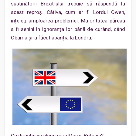
susținătorii Brexit-ului trebuie să răspundă la
acest reproș. Câțiva, cum ar fi Lordul Owen,
înțeleg amploarea problemei. Majoritatea păreau
a fi senini în ignoranța lor până de curând, când
Obama și-a făcut apariția la Londra.
Ce direcție va alege oare Marea Britanie?