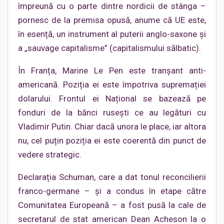
împreună cu o parte dintre nordicii de stânga –
pornesc de la premisa opusă, anume că UE este,
în esență, un instrument al puterii anglo-saxone și
a „sauvage capitalisme” (capitalismului sălbatic).
În Franța, Marine Le Pen este tranșant anti-
americană. Poziția ei este împotriva supremației
dolarului. Frontul ei Național se bazează pe
fonduri de la bănci rusești ce au legături cu
Vladimir Putin. Chiar dacă unora le place, iar altora
nu, cel puțin poziția ei este coerentă din punct de
vedere strategic.
Declarația Schuman, care a dat tonul reconcilierii
franco-germane – și a condus în etape către
Comunitatea Europeană – a fost pusă la cale de
secretarul de stat american Dean Acheson la o