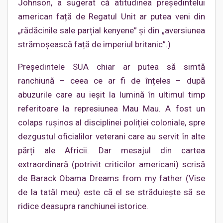
Johnson, a sugerat că atitudinea președintelui
american față de Regatul Unit ar putea veni din
„rădăcinile sale parțial kenyene” și din „aversiunea
strămoșească față de imperiul britanic”.)
Președintele SUA chiar ar putea să simtă
ranchiună – ceea ce ar fi de înțeles – după
abuzurile care au ieșit la lumină în ultimul timp
referitoare la represiunea Mau Mau. A fost un
colaps rușinos al disciplinei poliției coloniale, spre
dezgustul oficialilor veterani care au servit în alte
părți ale Africii. Dar mesajul din cartea
extraordinară (potrivit criticilor americani) scrisă
de Barack Obama Dreams from my father (Vise
de la tatăl meu) este că el se străduiește să se
ridice deasupra ranchiunei istorice.