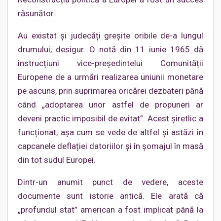
răsunător.
Au existat și judecăți greșite oribile de-a lungul
drumului, desigur. O notă din 11 iunie 1965 dă
instrucțiuni vice-președintelui Comunității
Europene de a urmări realizarea uniunii monetare
pe ascuns, prin suprimarea oricărei dezbateri până
când „adoptarea unor astfel de propuneri ar
deveni practic imposibil de evitat”. Acest șiretlic a
funcționat, așa cum se vede de altfel și astăzi în
capcanele deflației datoriilor și în șomajul în masă
din tot sudul Europei.
Dintr-un anumit punct de vedere, aceste
documente sunt istorie antică. Ele arată că
„profundul stat” american a fost implicat până la