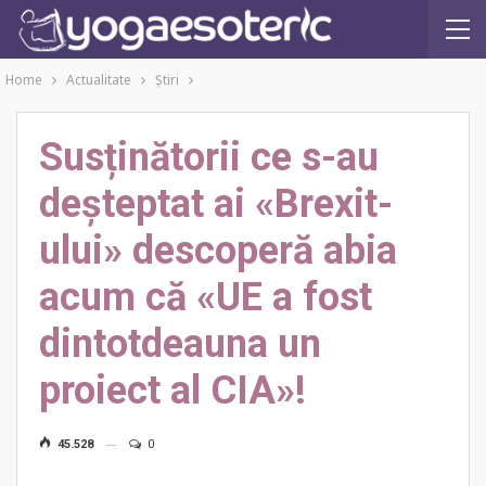
Home
Actualitate
Ştiri
Susținătorii ce s-au
deșteptat ai «Brexit-
ului» descoperă abia
acum că «UE a fost
dintotdeauna un
proiect al CIA»!
45.528
0