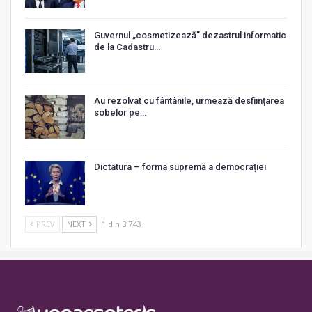
Guvernul „cosmetizează” dezastrul informatic
de la Cadastru…
Au rezolvat cu fântânile, urmează desființarea
sobelor pe…
Dictatura – forma supremă a democrației
PREV
NEXT
1 din 3.743