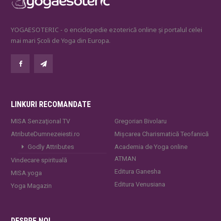
YOGAESOTERIC - o enciclopedie ezoterică online și portalul celei
mai mari Școli de Yoga din Europa.
LINKURI RECOMANDATE
MISA Senzaţional TV
Gregorian Bivolaru
AtributeDumnezeiesti.ro
Mișcarea Charismatică Teofanică
Godly Attributes
Academia de Yoga online
ATMAN
Vindecare spirituală
Editura Ganesha
MISA.yoga
Editura Venusiana
Yoga Magazin
DESPRE NOI