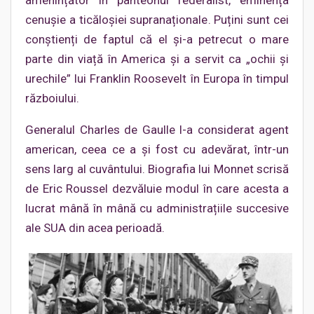
amenințător în panteonul federalist, eminența
cenușie a ticăloșiei supranaționale. Puțini sunt cei
conștienți de faptul că el și-a petrecut o mare
parte din viață în America și a servit ca „ochii și
urechile” lui Franklin Roosevelt în Europa în timpul
războiului.
Generalul Charles de Gaulle l-a considerat agent
american, ceea ce a și fost cu adevărat, într-un
sens larg al cuvântului. Biografia lui Monnet scrisă
de Eric Roussel dezvăluie modul în care acesta a
lucrat mână în mână cu administrațiile succesive
ale SUA din acea perioadă.