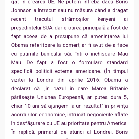
gât în crearea UE. Ne putem întreba dacă Boris
Johnson a întrecut sau nu măsura când a dragat
recent trecutul strămoșilor kenyeni ai
președintelui SUA, dar eroarea principală a fost de
fapt aceea de a presupune că amenințarea lui
Obama referitoare la comerț ar fi avut de-a face
cu patimile bunicului său într-o închisoare Mau
Mau. De fapt a fost o formulare standard
specifică politicii externe americane. (În timpul
vizitei la Londra din aprilie 2016, Obama a
declarat că „în cazul în care Marea Britanie
părăsește Uniunea Europeană, ar putea dura 5,
chiar 10 ani să ajungem la un rezultat” în privința
acordurilor economice, întrucât negocierile aflate
în desfășurare cu UE au prioritate pentru America.
În replică, primarul de atunci al Londrei, Boris