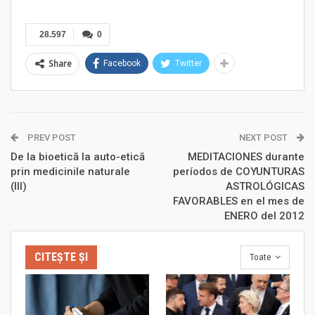
28.597
0
Share
Facebook
Twitter
PREV POST
NEXT POST
De la bioetică la auto-etică
MEDITACIONES durante
prin medicinile naturale
períodos de COYUNTURAS
(III)
ASTROLÓGICAS
FAVORABLES en el mes de
ENERO del 2012
CITEȘTE ȘI
Toate