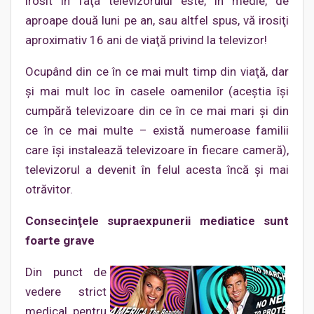
irosit în faţa televizorului este, în medie, de
aproape două luni pe an, sau altfel spus, vă irosiţi
aproximativ 16 ani de viaţă privind la televizor!
Ocupând din ce în ce mai mult timp din viaţă, dar
şi mai mult loc în casele oamenilor (aceştia îşi
cumpără televizoare din ce în ce mai mari şi din
ce în ce mai multe – există numeroase familii
care îşi instalează televizoare în fiecare cameră),
televizorul a devenit în felul acesta încă şi mai
otrăvitor.
Consecinţele supraexpunerii mediatice sunt
foarte grave
Din punct de
vedere strict
medical, pentru