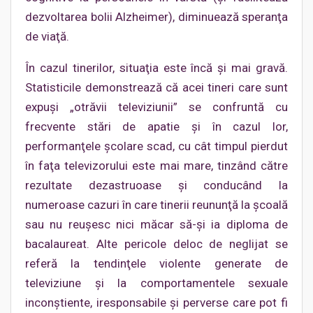
dezvoltarea bolii Alzheimer), diminuează speranţa
de viaţă.
În cazul tinerilor, situaţia este încă şi mai gravă.
Statisticile demonstrează că acei tineri care sunt
expuşi „otrăvii televiziunii” se confruntă cu
frecvente stări de apatie şi în cazul lor,
performanţele şcolare scad, cu cât timpul pierdut
în faţa televizorului este mai mare, tinzând către
rezultate dezastruoase şi conducând la
numeroase cazuri în care tinerii reununţă la şcoală
sau nu reuşesc nici măcar să-şi ia diploma de
bacalaureat. Alte pericole deloc de neglijat se
referă la tendinţele violente generate de
televiziune şi la comportamentele sexuale
inconştiente, iresponsabile şi perverse care pot fi