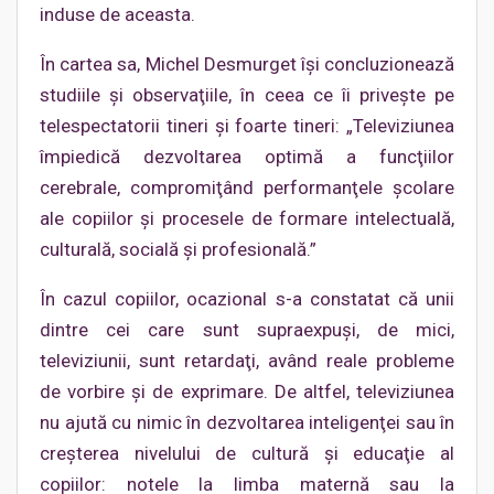
induse de aceasta.
În cartea sa, Michel Desmurget îşi concluzionează
studiile şi observaţiile, în ceea ce îi priveşte pe
telespectatorii tineri şi foarte tineri: „Televiziunea
împiedică dezvoltarea optimă a funcţiilor
cerebrale, compromiţând performanţele şcolare
ale copiilor şi procesele de formare intelectuală,
culturală, socială şi profesională.”
În cazul copiilor, ocazional s-a constatat că unii
dintre cei care sunt supraexpuşi, de mici,
televiziunii, sunt retardaţi, având reale probleme
de vorbire şi de exprimare. De altfel, televiziunea
nu ajută cu nimic în dezvoltarea inteligenţei sau în
creşterea nivelului de cultură şi educaţie al
copiilor: notele la limba maternă sau la