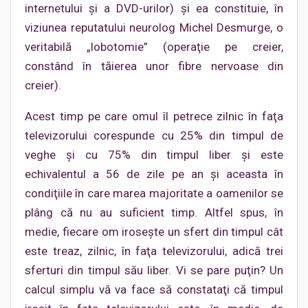
internetului şi a DVD-urilor) şi ea constituie, în
viziunea reputatului neurolog Michel Desmurge, o
veritabilă „lobotomie” (operaţie pe creier,
constând în tăierea unor fibre nervoase din
creier).
Acest timp pe care omul îl petrece zilnic în faţa
televizorului corespunde cu 25% din timpul de
veghe şi cu 75% din timpul liber şi este
echivalentul a 56 de zile pe an şi aceasta în
condiţiile în care marea majoritate a oamenilor se
plâng că nu au suficient timp. Altfel spus, în
medie, fiecare om iroseşte un sfert din timpul cât
este treaz, zilnic, în faţa televizorului, adică trei
sferturi din timpul său liber. Vi se pare puţin? Un
calcul simplu vă va face să constataţi că timpul