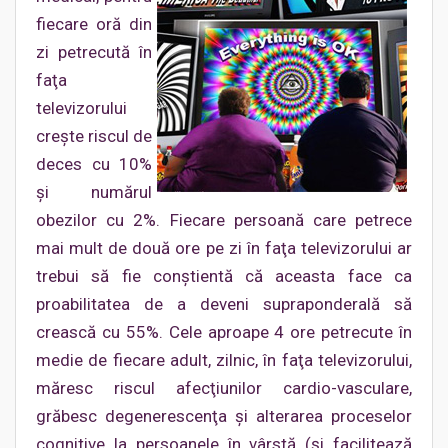
fiecare oră din
zi petrecută în
faţa
televizorului
creşte riscul de
deces cu 10%
şi numărul
obezilor cu 2%. Fiecare persoană care petrece
mai mult de două ore pe zi în faţa televizorului ar
trebui să fie conştientă că aceasta face ca
proabilitatea de a deveni supraponderală să
crească cu 55%. Cele aproape 4 ore petrecute în
medie de fiecare adult, zilnic, în faţa televizorului,
măresc riscul afecţiunilor cardio-vasculare,
grăbesc degenerescenţa şi alterarea proceselor
cognitive la persoanele în vârstă (şi facilitează