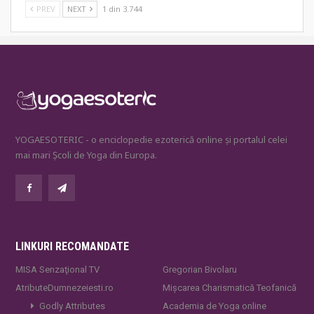
PREV
NEXT
1 din 3.744
YOGAESOTERIC - o enciclopedie ezoterică online și portalul celei
mai mari Școli de Yoga din Europa.
LINKURI RECOMANDATE
MISA Senzaţional TV
Gregorian Bivolaru
AtributeDumnezeiesti.ro
Mișcarea Charismatică Teofanică
Godly Attributes
Academia de Yoga online