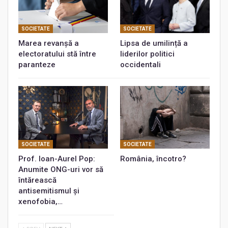
SOCIETATE
SOCIETATE
Marea revanșă a
Lipsa de umilință a
electoratului stă între
liderilor politici
paranteze
occidentali
SOCIETATE
SOCIETATE
Prof. Ioan-Aurel Pop:
România, încotro?
Anumite ONG-uri vor să
întărească
antisemitismul și
xenofobia,…