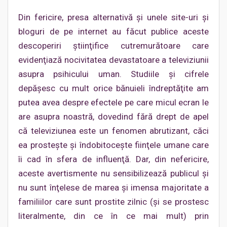
Din fericire, presa alternativă şi unele site-uri şi
bloguri de pe internet au făcut publice aceste
descoperiri ştiinţifice cutremurătoare care
evidenţiază nocivitatea devastatoare a televiziunii
asupra psihicului uman. Studiile şi cifrele
depăşesc cu mult orice bănuieli îndreptăţite am
putea avea despre efectele pe care micul ecran le
are asupra noastră, dovedind fără drept de apel
că televiziunea este un fenomen abrutizant, căci
ea prosteşte şi îndobitoceşte fiinţele umane care
îi cad în sfera de influenţă. Dar, din nefericire,
aceste avertismente nu sensibilizează publicul şi
nu sunt înţelese de marea şi imensa majoritate a
familiilor care sunt prostite zilnic (şi se prostesc
literalmente, din ce în ce mai mult) prin