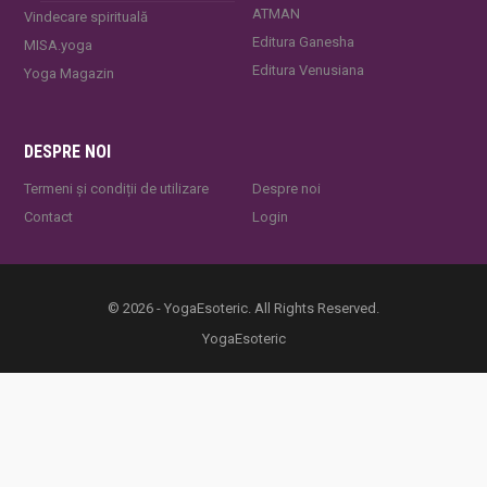
ATMAN
Vindecare spirituală
Editura Ganesha
MISA.yoga
Editura Venusiana
Yoga Magazin
DESPRE NOI
Termeni și condiții de utilizare
Despre noi
Contact
Login
© 2026 - YogaEsoteric. All Rights Reserved.
YogaEsoteric