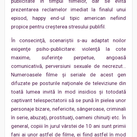
publicitate în timpul filmelor, dar se evită
prezentarea reclamelor imediat la finalul unui
episod, happy end-ul tipic american nefiind
propice pentru creşterea stresului publifil.
În consecinţă, scenariştii s-au adaptat noilor
exigenţe psiho-publicitare: violenţă la cote
maxime, suferinţe perpetue, angoasă
comunicativă, perversiuni sexuale de necrezut…
Numeroasele filme şi seriale de acest gen
difuzate pe posturile naţionale de televiziune din
toată lumea invită în mod insidios şi totodată
captivant telespectatorii să se pună în pielea unor
personaje bizare, nefericite, sângeroase, criminali
în serie, abuzaţi, prostituaţi, oameni chinuiţi etc. În
general, copiii în jurul vârstei de 10 ani sunt primii
fani ai unor astfel de filme, ei fiind astfel în mod