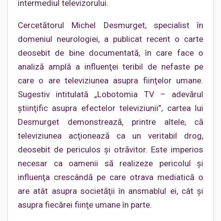
intermediul televizorului.
Cercetătorul Michel Desmurget, specialist în
domeniul neurologiei, a publicat recent o carte
deosebit de bine documentată, în care face o
analiză amplă a influenţei teribil de nefaste pe
care o are televiziunea asupra fiinţelor umane.
Sugestiv intitulată „Lobotomia TV – adevărul
ştiinţific asupra efectelor televiziunii”, cartea lui
Desmurget demonstrează, printre altele, că
televiziunea acţionează ca un veritabil drog,
deosebit de periculos şi otrăvitor. Este imperios
necesar ca oamenii să realizeze pericolul şi
influenţa crescândă pe care otrava mediatică o
are atât asupra societăţii în ansmablul ei, cât şi
asupra fiecărei fiinţe umane în parte.