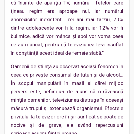
că înainte de apariţia TV, numărul fetelor care
ţineau regim era aproape nul, iar numărul
anorexicilor inexistent. Trei ani mai târziu, 70%
dintre adolescente vor fi la regim, iar 12% vor fi
bulimice, adică vor mânca şi apoi vor voma ceea
ce au mâncat, pentru că televiziunea le-a insuflat
în conştiinţă acest ideal de femeie slabă.”
Oamenii de ştiinţă au observat acelaşi fenomen în
ceea ce priveşte consumul de tutun şi de alcool…
În scopul manipulării în masă al cărei mijloc
pervers este, nefiindu-i de ajuns să otrăvească
minţile oamenilor, televiziunea distruge în aceeaşi
măsură trupul şi extenuează organismul. Efectele
privitului la televizor ore în şir sunt cât se poate de
nocive şi de grave, ele având repercusiuni
serioase asupra fiinţei umane.