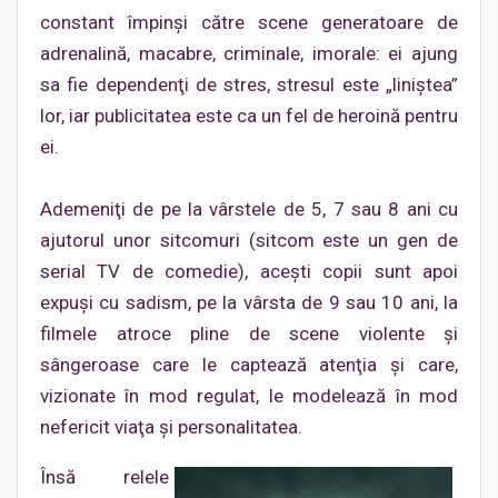
constant împinşi către scene generatoare de
adrenalină, macabre, criminale, imorale: ei ajung
sa fie dependenţi de stres, stresul este „liniştea”
lor, iar publicitatea este ca un fel de heroină pentru
ei.
Ademeniţi de pe la vârstele de 5, 7 sau 8 ani cu
ajutorul unor sitcomuri (sitcom este un gen de
serial TV de comedie), aceşti copii sunt apoi
expuşi cu sadism, pe la vârsta de 9 sau 10 ani, la
filmele atroce pline de scene violente şi
sângeroase care le captează atenţia şi care,
vizionate în mod regulat, le modelează în mod
nefericit viaţa şi personalitatea.
Însă relele