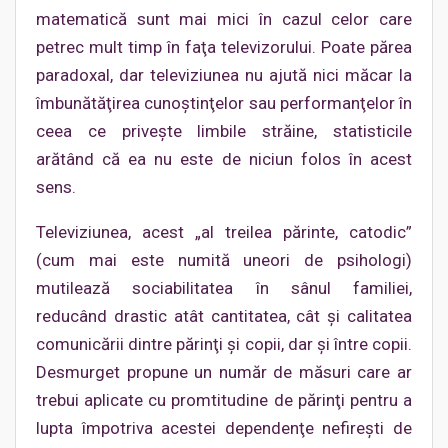
matematică sunt mai mici în cazul celor care
petrec mult timp în faţa televizorului. Poate părea
paradoxal, dar televiziunea nu ajută nici măcar la
îmbunătăţirea cunoştinţelor sau performanţelor în
ceea ce priveşte limbile străine, statisticile
arătând că ea nu este de niciun folos în acest
sens.
Televiziunea, acest „al treilea părinte, catodic”
(cum mai este numită uneori de psihologi)
mutilează sociabilitatea în sânul familiei,
reducând drastic atât cantitatea, cât şi calitatea
comunicării dintre părinţi şi copii, dar şi între copii.
Desmurget propune un număr de măsuri care ar
trebui aplicate cu promtitudine de părinţi pentru a
lupta împotriva acestei dependenţe nefireşti de