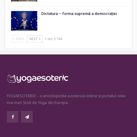
Dictatura – forma supremă a democrației
PREV
NEXT
1 din 3.744
YOGAESOTERIC - o enciclopedie ezoterică online și portalul celei
mai mari Școli de Yoga din Europa.