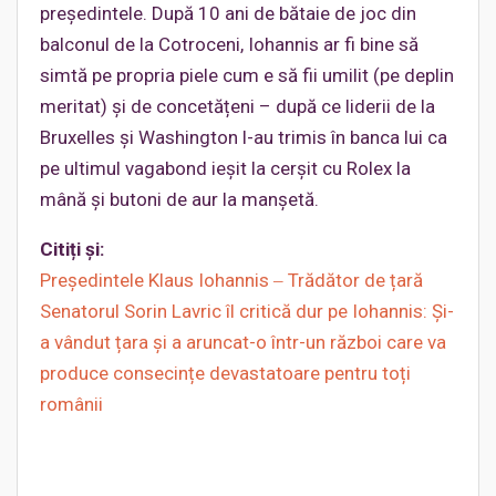
președintele. După 10 ani de bătaie de joc din
balconul de la Cotroceni, Iohannis ar fi bine să
simtă pe propria piele cum e să fii umilit (pe deplin
meritat) și de concetățeni – după ce liderii de la
Bruxelles și Washington l-au trimis în banca lui ca
pe ultimul vagabond ieșit la cerșit cu Rolex la
mână și butoni de aur la manșetă.
Citiți și:
Preşedintele Klaus Iohannis ‒ Trădător de țară
Senatorul Sorin Lavric îl critică dur pe Iohannis: Și-
a vândut țara și a aruncat-o într-un război care va
produce consecințe devastatoare pentru toți
românii