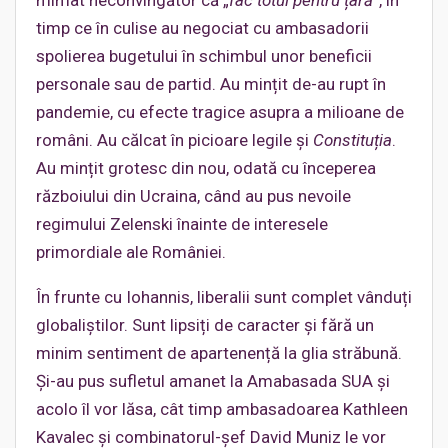
timp ce în culise au negociat cu ambasadorii
spolierea bugetului în schimbul unor beneficii
personale sau de partid. Au mințit de-au rupt în
pandemie, cu efecte tragice asupra a milioane de
români. Au călcat în picioare legile și
Constituția
.
Au mințit grotesc din nou, odată cu începerea
războiului din Ucraina, când au pus nevoile
regimului Zelenski înainte de interesele
primordiale ale României.
În frunte cu Iohannis, liberalii sunt complet vânduți
globaliștilor. Sunt lipsiți de caracter și fără un
minim sentiment de apartenență la glia străbună.
Și-au pus sufletul amanet la Amabasada SUA și
acolo îl vor lăsa, cât timp ambasadoarea Kathleen
Kavalec și combinatorul-șef David Muniz le vor