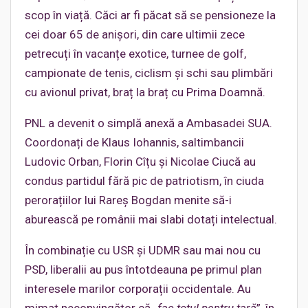
scop în viață. Căci ar fi păcat să se pensioneze la
cei doar 65 de anișori, din care ultimii zece
petrecuți în vacanțe exotice, turnee de golf,
campionate de tenis, ciclism și schi sau plimbări
cu avionul privat, braț la braț cu Prima Doamnă.
PNL a devenit o simplă anexă a Ambasadei SUA.
Coordonați de Klaus Iohannis, saltimbancii
Ludovic Orban, Florin Cîțu și Nicolae Ciucă au
condus partidul fără pic de patriotism, în ciuda
perorațiilor lui Rareș Bogdan menite să-i
aburească pe românii mai slabi dotați intelectual.
În combinație cu USR și UDMR sau mai nou cu
PSD, liberalii au pus întotdeauna pe primul plan
interesele marilor corporații occidentale. Au
mimat neconvingător că „
fac totul pentru țară
”, în