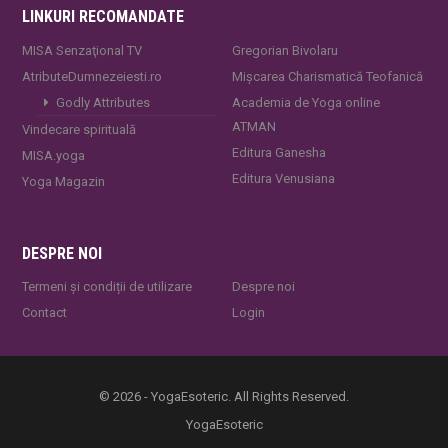
LINKURI RECOMANDATE
MISA Senzaţional TV
Gregorian Bivolaru
AtributeDumnezeiesti.ro
Mișcarea Charismatică Teofanică
Godly Attributes
Academia de Yoga online
ATMAN
Vindecare spirituală
Editura Ganesha
MISA.yoga
Editura Venusiana
Yoga Magazin
DESPRE NOI
Termeni și condiții de utilizare
Despre noi
Contact
Login
© 2026 - YogaEsoteric. All Rights Reserved.
YogaEsoteric