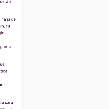
şoară a
ina şi de
in, cu
ţin
reprime
uali:
otică
are
ile care