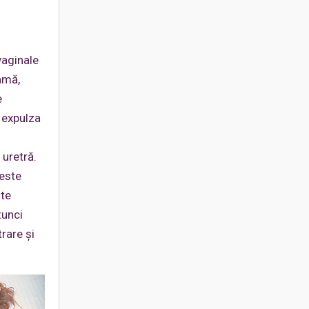
vaginale
eamă,
e
 expulza
 uretră.
 este
ste
tunci
rare şi