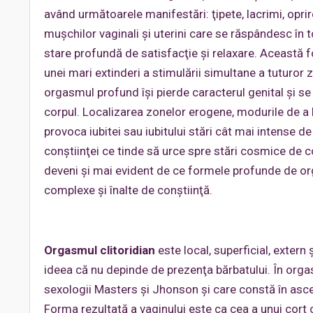
având următoarele manifestări: ţipete, lacrimi, oprir
muşchilor vaginali şi uterini care se răspândesc în t
stare profundă de satisfacţie şi relaxare. Această
unei mari extinderi a stimulării simultane a tuturor 
orgasmul profund îşi pierde caracterul genital şi s
corpul. Localizarea zonelor erogene, modurile de a le
provoca iubitei sau iubitului stări cât mai intense d
conştiinţei ce tinde să urce spre stări cosmice de co
deveni şi mai evident de ce formele profunde de o
complexe şi înalte de conştiinţă.
Orgasmul clitoridian
este local, superficial, exter
ideea că nu depinde de prezenţa bărbatului. În orgas
sexologii Masters şi Jhonson şi care constă în ascen
Forma rezultată a vaginului este ca cea a unui cort cu 