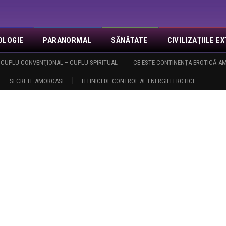
OLOGIE
PARANORMAL
SĂNĂTATE
CIVILIZAŢIILE 
NOI
CUPLU CONVENŢIONAL – CUPLU SPIRITUAL
EVENIMENTE
REVELAŢII
MISA
CE ESTE CONTINENŢA EROTICĂ 
CONTACT
LOGIN
O
SECRETE AMOROASE
TEHNICI DE CONTROL AL ENERGIEI EROTICE
asm