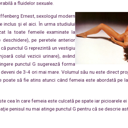
abilă a fluidelor sexuale.
affenberg Ernest, sexologul modern
inclus şi el aici. În urma studiului
zat la toate femeile examinate la
e deschidere), pe peretele anterior
ă că punctul G reprezintă un vestigiu
joară colul vezicii urinare), având
atingere punctul G sugerează forma
te deveni de 3-4 ori mai mare. Volumul său nu este direct pro
ie poate să fie atins atunci când femeia este abordată pe la
e cea în care femeia este culcată pe spate iar picioarele e
tuaţie penisul nu mai atinge punctul G pentru că se descrie as