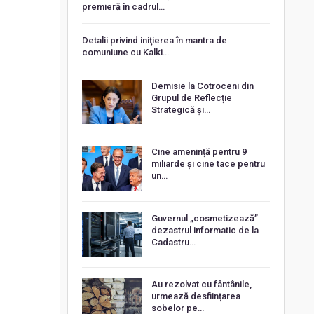
premieră în cadrul…
Detalii privind iniţierea în mantra de
comuniune cu Kalki…
Demisie la Cotroceni din
Grupul de Reflecție
Strategică și…
Cine amenință pentru 9
miliarde și cine tace pentru
un…
Guvernul „cosmetizează”
dezastrul informatic de la
Cadastru…
Au rezolvat cu fântânile,
urmează desființarea
sobelor pe…