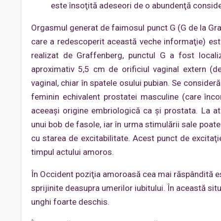
este însoţită adeseori de o abundenţă consider
Orgasmul generat de faimosul punct G (G de la Gr
care a redescoperit această veche informaţie) este 
realizat de Graffenberg, punctul G a fost locali
aproximativ 5,5 cm de orificiul vaginal extern (d
vaginal, chiar în spatele osului pubian. Se consider
feminin echivalent prostatei masculine (care încon
aceeaşi origine embriologică ca şi prostata. La 
unui bob de fasole, iar în urma stimulării sale poa
cu starea de excitabilitate. Acest punct de excitaţ
timpul actului amoros.
În Occident poziţia amoroasă cea mai răspândită est
sprijinite deasupra umerilor iubitului. În această si
unghi foarte deschis.