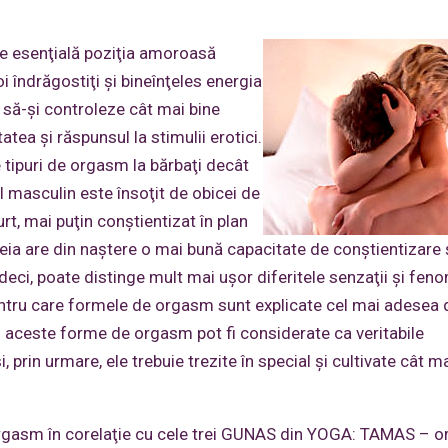
ste esenţială poziţia amoroasă
i îndrăgostiţi şi bineînţeles energia
e să-şi controleze cât mai bine
tea şi răspunsul la stimulii erotici.
e tipuri de orgasm la bărbaţi decât
l masculin este însoţit de obicei de
rt, mai puţin conştientizat în plan
a are din naştere o mai bună capacitate de conştientizare 
deci, poate distinge mult mai uşor diferitele senzaţii şi fe
entru care formele de orgasm sunt explicate cel mai adesea 
in aceste forme de orgasm pot fi considerate ca veritabile
, prin urmare, ele trebuie trezite în special şi cultivate cât m
 orgasm în corelaţie cu cele trei GUNAS din YOGA: TAMAS – 