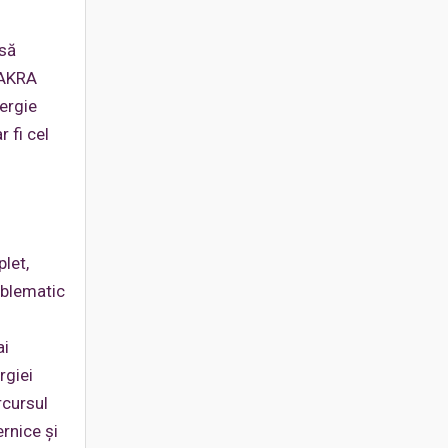
 să
HAKRA
nergie
 fi cel
plet,
oblematic
ai
rgiei
rcursul
ernice şi