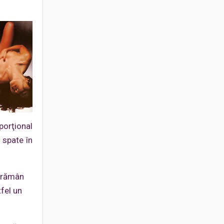
porţional
 spate în
i rămân
tfel un