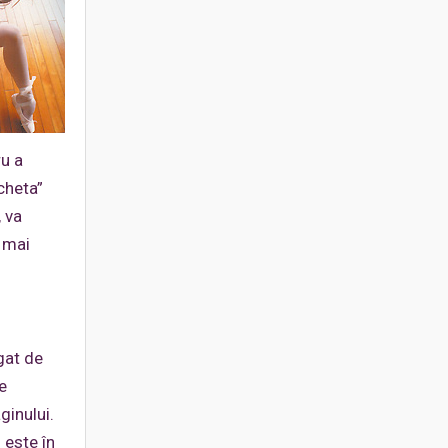
ru a
cheta”
, va
 mai
gat de
e
ginului.
 este în