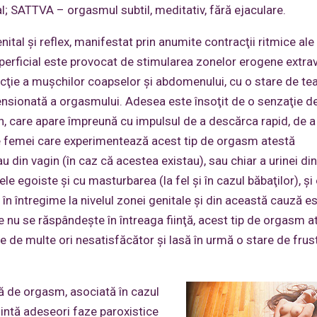
; SATTVA – orgasmul subtil, meditativ, fără ejaculare.
tal şi reflex, manifestat prin anumite contracţii ritmice ale
perficial este provocat de stimularea zonelor erogene extra
tracţie a muşchilor coapselor şi abdomenului, cu o stare de t
 tensionată a orgasmului. Adesea este însoţit de o senzaţie d
n, care apare împreună cu impulsul de a descărca rapid, de a
te femei care experimentează acest tip de orgasm atestă
u din vagin (în caz că acestea existau), sau chiar a urinei din
egoiste şi cu masturbarea (la fel şi în cazul băbaţilor), şi
ă în întregime la nivelul zonei genitale şi din această cauză e
 nu se răspândeşte în întreaga fiinţă, acest tip de orgasm a
 de multe ori nesatisfăcător şi lasă în urmă o stare de frust
 de orgasm, asociată în cazul
zintă adeseori faze paroxistice