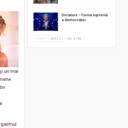
Dictatura – forma supremă
a democrației
PREV
NEXT
1 din 3.744
şi un mai
nomene
din
ai
orgasmul