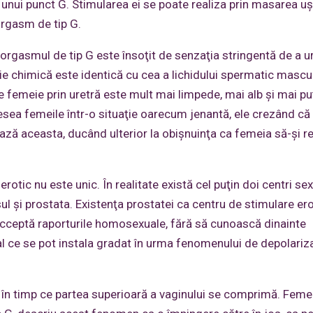
e unui punct G. Stimularea ei se poate realiza prin masarea u
 orgasm de tip G.
 orgasmul de tip G este însoţit de senzaţia stringentă de a ur
ţie chimică este identică cu cea a lichidului spermatic mascul
e femeie prin uretră este mult mai limpede, mai alb şi mai pu
esea femeile într-o situaţie oarecum jenantă, ele crezând că
şează aceasta, ducând ulterior la obişnuinţa ca femeia să-şi 
otic nu este unic. În realitate există cel puţin doi centri sex
sul şi prostata. Existenţa prostatei ca centru de stimulare er
 acceptă raporturile homosexuale, fără să cunoască dinainte
l ce se pot instala gradat în urma fenomenului de depolariz
s, în timp ce partea superioară a vaginului se comprimă. Feme