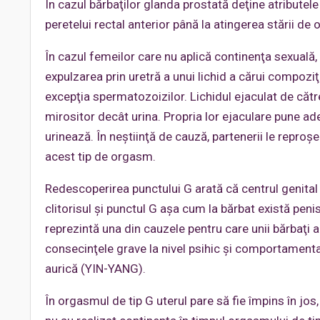
În cazul bărbaţilor glanda prostată deţine atributel
peretelui rectal anterior până la atingerea stării de
În cazul femeilor care nu aplică continenţa sexuală,
expulzarea prin uretră a unui lichid a cărui compozi
excepţia spermatozoizilor. Lichidul ejaculat de cătr
mirositor decât urina. Propria lor ejaculare pune ad
urinează. În neştiinţă de cauză, partenerii le repro
acest tip de orgasm.
Redescoperirea punctului G arată că centrul genital er
clitorisul şi punctul G aşa cum la bărbat există peni
reprezintă una din cauzele pentru care unii bărbaţi
consecinţele grave la nivel psihic şi comportamenta
aurică (YIN-YANG).
În orgasmul de tip G uterul pare să fie împins în jo