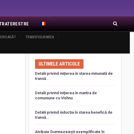
EXTRATERESTRE
AMOROASĂ?
RA DE RĂSĂRIT
TRANSFIGURAREA
ARTICOLE RECENTE
ULTIMELE ARTICOLE
Detalii privind inițierea în starea minunată de
transă…
Detalii privind iniţierea în mantra de
comuniune cu Vishnu
Detalii privind inducția în starea benefică de
transă…
Atribute Dumnezeiești exemplificate în