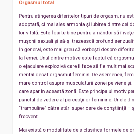
Orgasmul total
Pentru atingerea diferitelor tipuri de orgasm, nu e
adoptată, ci mai ales armonia şi iubirea dintre cei do
lor vitală. Este foarte bine pentru amândoi să înveţ
muşchii sexuali şi să-şi trezească profund senzualita
În general, este mai greu să vorbeşti despre diferit
la femei. Unul dintre motive este faptul că orgasmu
o ejaculare explozivă care îl face să fie mult mai scu
mental decât orgasmul feminin. De asemenea, femei
mare control asupra musculaturii zonei pelviene şi, 
care apar în această zonă. Este principalul motiv p
punctul de vedere al percepţiilor feminine. Unele d
“trambuline” către stări superioare de conştiinţă – şi
frecvent.
Mai există o modalitate de a clasifica formele de