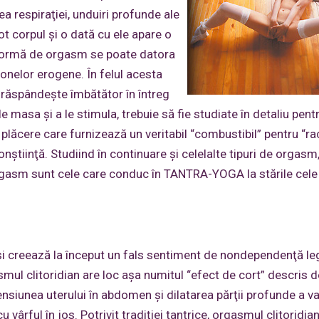
ea respiraţiei, unduiri profunde ale
ot corpul şi o dată cu ele apare o
 formă de orgasm se poate datora
zonelor erogene. În felul acesta
e răspândeşte îmbătător în întreg
 masa şi a le stimula, trebuie să fie studiate în detaliu pent
e plăcere care furnizează un veritabil “combustibil” pentru “ra
nştiinţă. Studiind în continuare şi celelalte tipuri de orgasm
rgasm sunt cele care conduc în TANTRA-YOGA la stările cele
n şi creează la început un fals sentiment de nondependenţă le
mul clitoridian are loc aşa numitul “efect de cort” descris d
siunea uterului în abdomen şi dilatarea părţii profunde a va
vârful în jos. Potrivit tradiţiei tantrice, orgasmul clitoridian