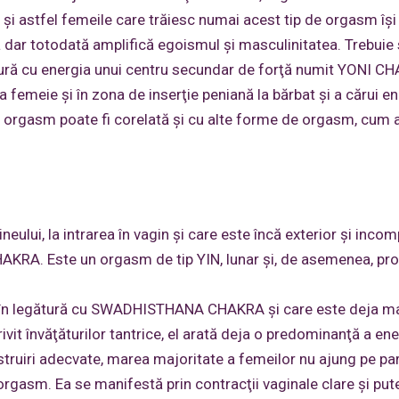
şi astfel femeile care trăiesc numai acest tip de orgasm îşi
 dar totodată amplifică egoismul şi masculinitatea. Trebuie
tură cu energia unui centru secundar de forţă numit YONI C
i la femeie şi în zona de inserţie peniană la bărbat şi a cărui e
orgasm poate fi corelată şi cu alte forme de orgasm, cum ar
eului, la intrarea în vagin şi care este încă exterior şi incom
AKRA. Este un orgasm de tip YIN, lunar şi, de asemenea, pr
 în legătură cu SWADHISTHANA CHAKRA şi care este deja m
vit învăţăturilor tantrice, el arată deja o predominanţă a ene
nstruiri adecvate, marea majoritate a femeilor nu ajung pe pa
 orgasm. Ea se manifestă prin contracţii vaginale clare şi put