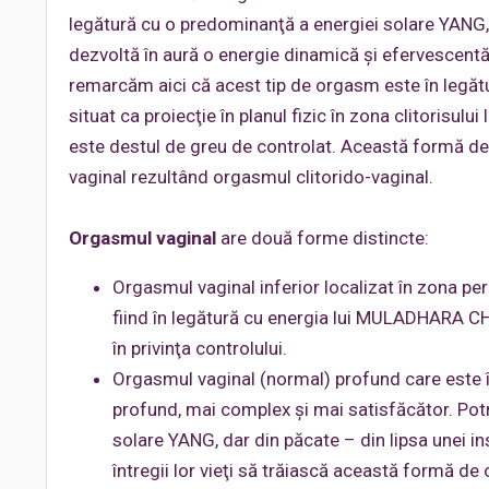
legătură cu o predominanţă a energiei solare YANG, 
dezvoltă în aură o energie dinamică şi efervescentă
remarcăm aici că acest tip de orgasm este în legă
situat ca proiecţie în planul fizic în zona clitorisulu
este destul de greu de controlat. Această formă de 
vaginal rezultând orgasmul clitorido-vaginal.
Orgasmul vaginal
are două forme distincte:
Orgasmul vaginal inferior localizat în zona perin
fiind în legătură cu energia lui MULADHARA CH
în privinţa controlului.
Orgasmul vaginal (normal) profund care este
profund, mai complex şi mai satisfăcător. Potri
solare YANG, dar din păcate – din lipsa unei i
întregii lor vieţi să trăiască această formă de