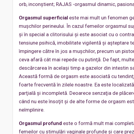
orb, inconştient; RAJAS -orgasmul dinamic, pasional
Orgasmul superficial
este mai mult un fenomen geni
muşchilor perineului. În cazul femeilor orgasmul su
şi în special a clitorisului şi este asociat cu o con
tensiune psihică, imobilitate vigilentă şi aşteptare
împingere către în jos a muşchilor, precum un pisto
ceva afară cât mai repede cu putinţă. De fapt, mul
descărcarea în acelaşi timp a gazelor din intestin sa
Această formă de orgasm este asociată cu tendinţele 
foarte frecventă în zilele noastre. Ea este localizat
parţială şi incompletă. Deoarece senzaţia de plăcere
când nu este însoţit şi de alte forme de orgasm este
neîmplinire.
Orgasmul profund
este o formă mult mai completă
femeilor cu stimulări vaginale profunde şi care pre