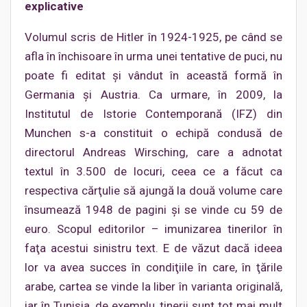
explicative
Volumul scris de Hitler în 1924-1925, pe când se
afla în închisoare în urma unei tentative de puci, nu
poate fi editat şi vândut în această formă în
Germania şi Austria. Ca urmare, în 2009, la
Institutul de Istorie Contemporană (IFZ) din
Munchen s-a constituit o echipă condusă de
directorul Andreas Wirsching, care a adnotat
textul în 3.500 de locuri, ceea ce a făcut ca
respectiva cărţulie să ajungă la două volume care
însumează 1948 de pagini şi se vinde cu 59 de
euro. Scopul editorilor – imunizarea tinerilor în
faţa acestui sinistru text. E de văzut dacă ideea
lor va avea succes în condiţiile în care, în ţările
arabe, cartea se vinde la liber în varianta originală,
iar în Tunisia, de exemplu, tinerii sunt tot mai mult